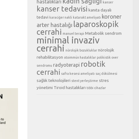
kadın sağlığı
hastalıkları
kanser
kanser tedavisi
kanıta dayalı
koroner
tedavi
karaciğer nakli
katarakt ameliyatı
laparoskopik
arter hastalığı
cerrahi
Metabolik sendrom
manuel terapi
minimal invaziv
cerrahi
nörolojik
nörolojik bozukluklar
rehabilitasyon
otoimmün hastalıklar
polikistik over
robotik
radyoterapi
sendromu
cerrahi
safra kesesi ameliyatı
saç dökülmesi
sağlık teknolojileri
stres
stent yerleştirme
yönetimi
Tiroid hastalıkları
tıbbi cihazlar