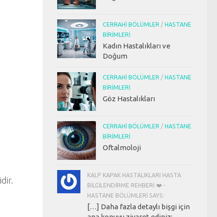
CERRAHI BÖLÜMLER
/
HASTANE
BIRIMLERI
Kadın Hastalıkları ve
Doğum
CERRAHI BÖLÜMLER
/
HASTANE
BIRIMLERI
Göz Hastalıkları
CERRAHI BÖLÜMLER
/
HASTANE
BIRIMLERI
Oftalmoloji
KALP KAPAK HASTALIKLARI HASTA
dir.
BILGILENDIRME REHBERI ❤️ -
HASTANE BÖLÜMLERI SAYS:
[…] Daha fazla detaylı bişgi için
ana konuyu ziyaret ediniz: