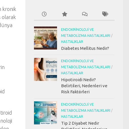
n kronik
s
olarak
 dünya
ENDOKRINOLOJI VE
METABOLIZMA HASTALIKLARI
/
HASTALIKLAR
Diabetes Mellitus Nedir?
ENDOKRINOLOJI VE
in
METABOLIZMA HASTALIKLARI
/
HASTALIKLAR
Hipotiroidi Nedir?
Belirtileri, Nedenleri ve
oid
Risk Faktörleri
ENDOKRINOLOJI VE
METABOLIZMA HASTALIKLARI
/
 tiroid
HASTALIKLAR
noloji
Tip 2 Diyabet Nedir
ilen