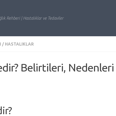
lık Rehberi | Hastalıklar ve Tedaviler
I
/
HASTALIKLAR
ir? Belirtileri, Nedenleri
ir?