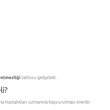
yetmezliği
tablosu gelişebilir.
i?
a Hastalıkları uzmanına başvurulması önerilir: