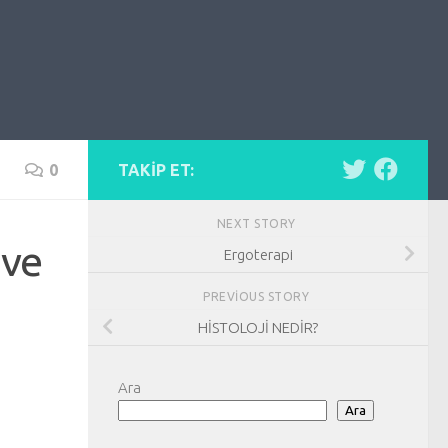
0
TAKIP ET:
NEXT STORY
 ve
Ergoterapi
PREVIOUS STORY
HİSTOLOJİ NEDİR?
Ara
Ara