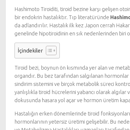
Hashimoto Tiroiditi, tiroid bezine karşı gelişen ot
bir endokrin hastalıktır. Tıp literatüründe
Hashimo
da adlandırılır. Hastalık ilk kez Japon cerrah 
genelinde hipotiroidinin en sık nedenlerinden biri 
İçindekiler
Tiroid bezi, boynun ön kısmında yer alan ve meta
organdır. Bu bez tarafından salgılanan hormonlar v
sindirim sistemini ve birçok metabolik süreci kontro
yanlışlıkla tiroid hücrelerini yabancı olarak algılar
dokusunda hasara yol açar ve hormon üretim kapasi
Hastalığın erken dönemlerinde tiroid fonksiyonları
hormonlarının yetersiz üretimi gelişebilir. Bu nede
ve Metabolizma Hastalıkları uzmanları tarafından