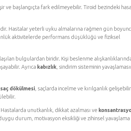
şir ve başlangıçta fark edilmeyebilir. Tiroid bezindeki has
idir. Hastalar yeterli uyku almalarına rağmen gün boyunc
ünlük aktivitelerde performans düşüklüğü ve fiziksel
laşılan bulgulardan biridir. Kişi beslenme alışkanlıklarınd
şayabilir. Ayrıca
kabızlık
, sindirim sisteminin yavaşlamas
e
saç dökülmesi
, saçlarda incelme ve kırılganlık gelişebilir.
lebilir.
ir. Hastalarda unutkanlık, dikkat azalması ve
konsantrasy
if duygu durum, motivasyon eksikliği ve zihinsel yavaşlama