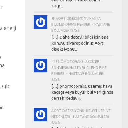
Kalp...
ar
🫀 AORT DISEKSIYONU HASTA
BILGILENDIRME REHBERI - HASTANE
a enerji
BÖLÜMLERI SAYS:
[…] Daha detaylı bilgi için ana
konuyu ziyaret ediniz: Aort
diseksiyonu:...
a
💨 PNÖMOTORAKS (AKCIĞER
ına
SÖNMESI): HASTA BILGILENDIRME
REHBERI - HASTANE BÖLÜMLERI
SAYS:
 Cilt
[…] pnömotoraks, uzamış hava
kaçağı veya büyük bül varlığında
cerrahi tedavi...
on
AORT DISEKSIYONU: BELIRTILERI VE
NEDENLERI - HASTANE BÖLÜMLERI
SAYS: