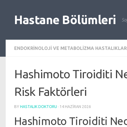
Skip to content
Hastane Bölümleri
Sağ
ENDOKRINOLOJI VE METABOLIZMA HASTALIKLAR
Hashimoto Tiroiditi Ned
Risk Faktörleri
BY
HASTALIK DOKTORU
·
14 HAZIRAN 2026
Hashimoto Tiroiditi Ned