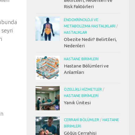
Belirtileri, Nedenleri ve
Risk Faktörleri
ENDOKRINOLOJI VE
rubunda
METABOLIZMA HASTALIKLARI
/
 seyri
HASTALIKLAR
n
Obezite Nedir? Belirtileri,
Nedenleri
HASTANE BIRIMLERI
Hastane Bölümleri ve
Anlamları
ÖZELLIKLI HIZMETLER
/
HASTANE BIRIMLERI
Yanık Ünitesi
an
CERRAHI BÖLÜMLER
/
HASTANE
BIRIMLERI
Göğüs Cerrahisi