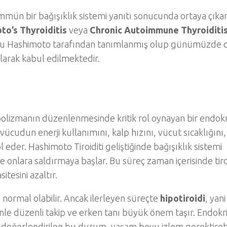
oimmün bir bağışıklık sistemi yanıtı sonucunda ortaya çıka
to’s Thyroiditis
veya
Chronic Autoimmune Thyroiditi
Hakaru Hashimoto tarafından tanımlanmış olup günümüzde
olarak kabul edilmektedir.
bolizmanın düzenlenmesinde kritik rol oynayan bir endokr
ücudun enerji kullanımını, kalp hızını, vücut sıcaklığını,
l eder. Hashimoto Tiroiditi geliştiğinde bağışıklık sistemi
 ve onlara saldırmaya başlar. Bu süreç zaman içerisinde tir
tesini azaltır.
 normal olabilir. Ancak ilerleyen süreçte
hipotiroidi
, yani
nle düzenli takip ve erken tanı büyük önem taşır. Endokri
 değerlendirilen bu durum, yaşam boyu izlem gerektireb