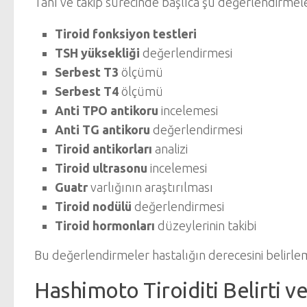
Tanı ve takip sürecinde başlıca şu değerlendirmele
Tiroid fonksiyon testleri
TSH yüksekliği
değerlendirmesi
Serbest T3
ölçümü
Serbest T4
ölçümü
Anti TPO antikoru
incelemesi
Anti TG antikoru
değerlendirmesi
Tiroid antikorları
analizi
Tiroid ultrasonu
incelemesi
Guatr
varlığının araştırılması
Tiroid nodülü
değerlendirmesi
Tiroid hormonları
düzeylerinin takibi
Bu değerlendirmeler hastalığın derecesini belirle
Hashimoto Tiroiditi Belirti 