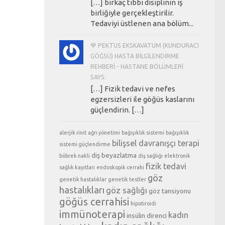
[…] birkaç tıbbi disiplinin iş
birliğiyle gerçekleştirilir.
Tedaviyi üstlenen ana bölüm...
💙 PEKTUS EKSKAVATUM (KUNDURACI
GÖĞSÜ) HASTA BILGILENDIRME
REHBERI - HASTANE BÖLÜMLERI
SAYS:
[…] Fizik tedavi ve nefes
egzersizleri ile göğüs kaslarını
güçlendirin. […]
alerjik rinit
ağrı yönetimi
bağışıklık sistemi
bağışıklık
bilişsel davranışçı terapi
sistemi güçlendirme
diş beyazlatma
böbrek nakli
diş sağlığı
elektronik
fizik tedavi
sağlık kayıtları
endoskopik cerrahi
göz
genetik hastalıklar
genetik testler
hastalıkları
göz sağlığı
göz tansiyonu
göğüs cerrahisi
hipotiroidi
immünoterapi
kadın
insülin direnci