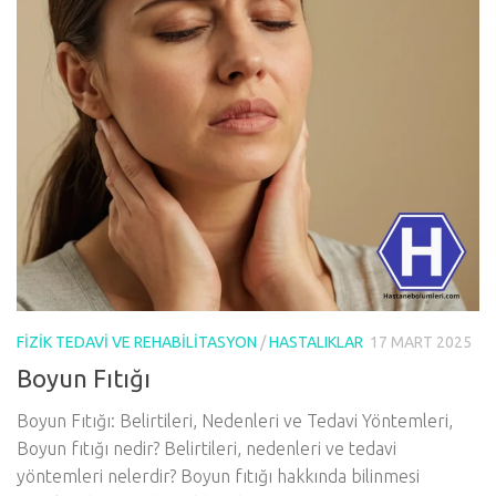
FIZIK TEDAVI VE REHABILITASYON
/
HASTALIKLAR
17 MART 2025
Boyun Fıtığı
Boyun Fıtığı: Belirtileri, Nedenleri ve Tedavi Yöntemleri,
Boyun fıtığı nedir? Belirtileri, nedenleri ve tedavi
yöntemleri nelerdir? Boyun fıtığı hakkında bilinmesi