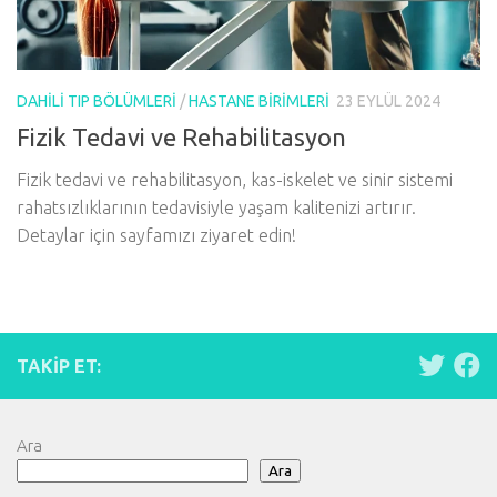
DAHILI TIP BÖLÜMLERI
/
HASTANE BIRIMLERI
23 EYLÜL 2024
Fizik Tedavi ve Rehabilitasyon
Fizik tedavi ve rehabilitasyon, kas-iskelet ve sinir sistemi
rahatsızlıklarının tedavisiyle yaşam kalitenizi artırır.
Detaylar için sayfamızı ziyaret edin!
TAKIP ET:
Ara
Ara