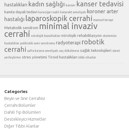
kanser tedavisi
kadın sağlığı
hastalıkları
kanser
koroner arter
kanıta dayalı tedavi
karaciğer nakli
katarakt ameliyatı
laparoskopik cerrahi
hastalığı
manuel terapi
minimal invaziv
Metabolik sendrom
cerrahi
nörolojik rehabilitasyon
nörolojik bozukluklar
otoimmün
robotik
radyoterapi
hastalıklar
polikistik over sendromu
cerrahi
sağlık teknolojileri
safra kesesi ameliyatı
saç dökülmesi
stent
stres yönetimi
Tiroid hastalıkları
yerleştirme
tıbbi cihazlar
Categories
Beyin ve Sinir Cerrahisi
Cerrahi Bölümler
Dahili Tıp Bölümleri
Destekleyici Hizmetler
Diğer Tıbbi Alanlar