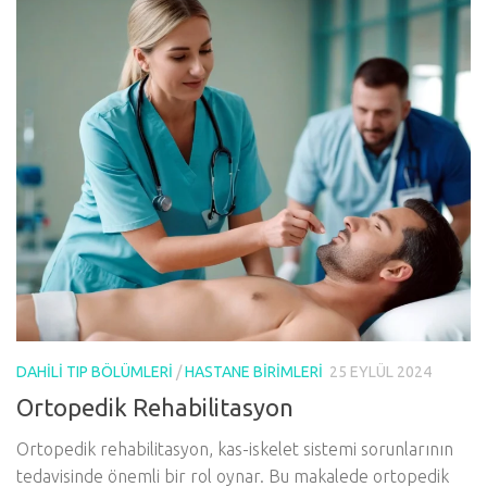
DAHILI TIP BÖLÜMLERI
/
HASTANE BIRIMLERI
25 EYLÜL 2024
Ortopedik Rehabilitasyon
Ortopedik rehabilitasyon, kas-iskelet sistemi sorunlarının
tedavisinde önemli bir rol oynar. Bu makalede ortopedik