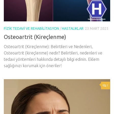
FIZIK TEDAVI VE REHABILITASYON
/
HASTALIKLAR
23 MART 2025
Osteoartrit (Kireçlenme)
Osteoartrit (Kireçlenme): Belirtileri ve Nedenleri,
Osteoartrit (kireçlenme) nedir? Belirtileri, nedenleri ve
tedavi yöntemleri hakkında detaylı bilgi edinin. Eklem
sağlığınızı korumak için öneriler!
1