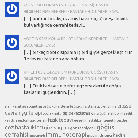
💨 PNÖMOTORAKS (AKCIĞER SÖNMESI): HASTA
BILGILENDIRME REHBERI - HASTANE BÖLÜMLERI SAYS:
[…] pnömotoraks, uzamış hava kaçağı veya büyük
bül varlığında cerrahi tedavi...
AORT DISEKSIYONU: BELIRTILERI VE NEDENLERI - HASTANE
BÖLÜMLERI SAYS:
[…] birkaç tıbbi disiplinin iş birliğiyle gerçekleştirilir.
Tedaviyi üstlenen ana bölüm...
💙 PEKTUS EKSKAVATUM (KUNDURACI GÖĞSÜ) HASTA
BILGILENDIRME REHBERI - HASTANE BÖLÜMLERI SAYS:
[…] Fizik tedavi ve nefes egzersizleri ile göğüs
kaslarını güçlendirin. […]
bilişsel
alerjik rinit
ağrı yönetimi
bağışıklık sistemi
bağışıklık sistemi güçlendirme
davranışçı terapi
diş beyazlatma
böbrek nakli
diş sağlığı
elektronik sağlık
fizik tedavi
kayıtları
endoskopik cerrahi
genetik hastalıklar
genetik testler
göğüs
göz hastalıkları
göz sağlığı
göz tansiyonu
cerrahisi
immünoterapi
kadın
insülin direnci
hipotiroidi