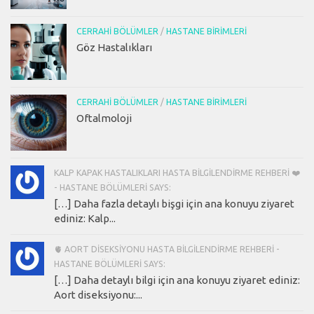
CERRAHI BÖLÜMLER
/
HASTANE BIRIMLERI
Göz Hastalıkları
CERRAHI BÖLÜMLER
/
HASTANE BIRIMLERI
Oftalmoloji
KALP KAPAK HASTALIKLARI HASTA BILGILENDIRME REHBERI ❤️
- HASTANE BÖLÜMLERI SAYS:
[…] Daha fazla detaylı bişgi için ana konuyu ziyaret
ediniz: Kalp...
🫀 AORT DISEKSIYONU HASTA BILGILENDIRME REHBERI -
HASTANE BÖLÜMLERI SAYS:
[…] Daha detaylı bilgi için ana konuyu ziyaret ediniz:
Aort diseksiyonu:...