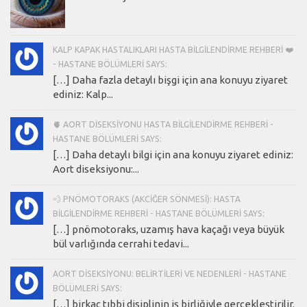
KALP KAPAK HASTALIKLARI HASTA BILGILENDIRME REHBERI ❤️
- HASTANE BÖLÜMLERI SAYS:
[…] Daha fazla detaylı bişgi için ana konuyu ziyaret
ediniz: Kalp...
🫀 AORT DISEKSIYONU HASTA BILGILENDIRME REHBERI -
HASTANE BÖLÜMLERI SAYS:
[…] Daha detaylı bilgi için ana konuyu ziyaret ediniz:
Aort diseksiyonu:...
💨 PNÖMOTORAKS (AKCIĞER SÖNMESI): HASTA
BILGILENDIRME REHBERI - HASTANE BÖLÜMLERI SAYS:
[…] pnömotoraks, uzamış hava kaçağı veya büyük
bül varlığında cerrahi tedavi...
AORT DISEKSIYONU: BELIRTILERI VE NEDENLERI - HASTANE
BÖLÜMLERI SAYS:
[…] birkaç tıbbi disiplinin iş birliğiyle gerçekleştirilir.