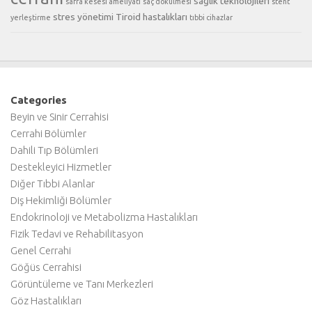
sağlık teknolojileri
safra kesesi ameliyatı
saç dökülmesi
stent
stres yönetimi
Tiroid hastalıkları
yerleştirme
tıbbi cihazlar
Categories
Beyin ve Sinir Cerrahisi
Cerrahi Bölümler
Dahili Tıp Bölümleri
Destekleyici Hizmetler
Diğer Tıbbi Alanlar
Diş Hekimliği Bölümler
Endokrinoloji ve Metabolizma Hastalıkları
Fizik Tedavi ve Rehabilitasyon
Genel Cerrahi
Göğüs Cerrahisi
Görüntüleme ve Tanı Merkezleri
Göz Hastalıkları