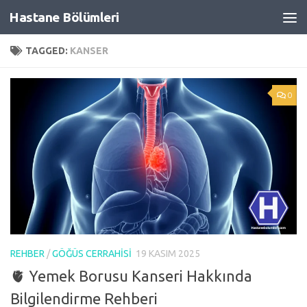
Hastane Bölümleri
Skip to content
TAGGED:
KANSER
0
REHBER
/
GÖĞÜS CERRAHISI
19 KASIM 2025
🫀 Yemek Borusu Kanseri Hakkında
Bilgilendirme Rehberi