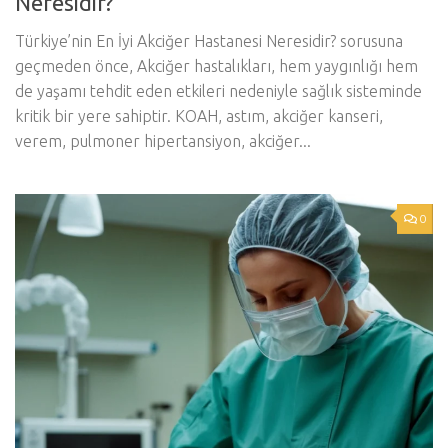
Neresidir?
Türkiye’nin En İyi Akciğer Hastanesi Neresidir? sorusuna
geçmeden önce, Akciğer hastalıkları, hem yaygınlığı hem
de yaşamı tehdit eden etkileri nedeniyle sağlık sisteminde
kritik bir yere sahiptir. KOAH, astım, akciğer kanseri,
verem, pulmoner hipertansiyon, akciğer...
0