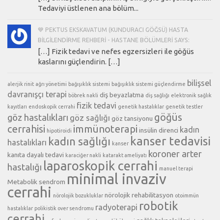
Tedaviyi üstlenen ana bölüm...
💙 PEKTUS EKSKAVATUM (KUNDURACI GÖĞSÜ) HASTA
BILGILENDIRME REHBERI - HASTANE BÖLÜMLERI SAYS:
[…] Fizik tedavi ve nefes egzersizleri ile göğüs
kaslarını güçlendirin. […]
bilişsel
alerjik rinit
ağrı yönetimi
bağışıklık sistemi
bağışıklık sistemi güçlendirme
davranışçı terapi
diş beyazlatma
böbrek nakli
diş sağlığı
elektronik sağlık
fizik tedavi
kayıtları
endoskopik cerrahi
genetik hastalıklar
genetik testler
göğüs
göz hastalıkları
göz sağlığı
göz tansiyonu
cerrahisi
immünoterapi
kadın
insülin direnci
hipotiroidi
kanser tedavisi
kadın sağlığı
hastalıkları
kanser
koroner arter
kanıta dayalı tedavi
karaciğer nakli
katarakt ameliyatı
laparoskopik cerrahi
hastalığı
manuel terapi
minimal invaziv
Metabolik sendrom
cerrahi
nörolojik rehabilitasyon
nörolojik bozukluklar
otoimmün
robotik
radyoterapi
hastalıklar
polikistik over sendromu
cerrahi