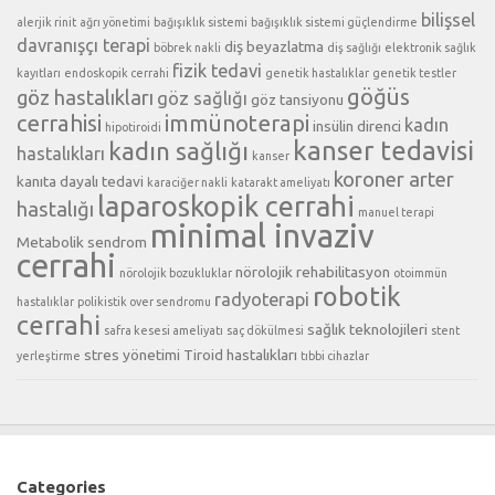
bilişsel
alerjik rinit
ağrı yönetimi
bağışıklık sistemi
bağışıklık sistemi güçlendirme
davranışçı terapi
diş beyazlatma
böbrek nakli
diş sağlığı
elektronik sağlık
fizik tedavi
kayıtları
endoskopik cerrahi
genetik hastalıklar
genetik testler
göğüs
göz hastalıkları
göz sağlığı
göz tansiyonu
cerrahisi
immünoterapi
kadın
insülin direnci
hipotiroidi
kanser tedavisi
kadın sağlığı
hastalıkları
kanser
koroner arter
kanıta dayalı tedavi
karaciğer nakli
katarakt ameliyatı
laparoskopik cerrahi
hastalığı
manuel terapi
minimal invaziv
Metabolik sendrom
cerrahi
nörolojik rehabilitasyon
nörolojik bozukluklar
otoimmün
robotik
radyoterapi
hastalıklar
polikistik over sendromu
cerrahi
sağlık teknolojileri
safra kesesi ameliyatı
saç dökülmesi
stent
stres yönetimi
Tiroid hastalıkları
yerleştirme
tıbbi cihazlar
Categories