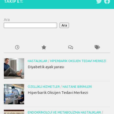
TAKIP ET:
Ara
Ara
HASTALIKLAR
/
HIPERBARIK OKSIJEN TEDAVI MERKEZI
Diyabetik ayak yarası
ÖZELLIKLI HIZMETLER
/
HASTANE BIRIMLERI
Hiperbarik Oksijen Tedavi Merkezi
ENDOKRINOLOJI VE METABOLIZMA HASTALIKLARI
/