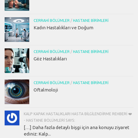
CERRAHI BÖLÜMLER
/
HASTANE BIRIMLERI
Kadın Hastalıkları ve Doğum
CERRAHI BÖLÜMLER
/
HASTANE BIRIMLERI
Göz Hastalıkları
CERRAHI BÖLÜMLER
/
HASTANE BIRIMLERI
Oftalmoloji
KALP KAPAK HASTALIKLARI HASTA BILGILENDIRME REHBERI ❤️
- HASTANE BÖLÜMLERI SAYS:
[…] Daha fazla detaylı bişgi için ana konuyu ziyaret
ediniz: Kalp...