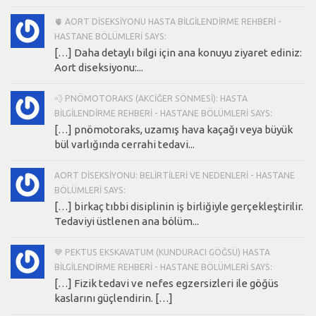
🫀 AORT DISEKSIYONU HASTA BILGILENDIRME REHBERI -
HASTANE BÖLÜMLERI SAYS:
[…] Daha detaylı bilgi için ana konuyu ziyaret ediniz:
Aort diseksiyonu:...
💨 PNÖMOTORAKS (AKCIĞER SÖNMESI): HASTA
BILGILENDIRME REHBERI - HASTANE BÖLÜMLERI SAYS:
[…] pnömotoraks, uzamış hava kaçağı veya büyük
bül varlığında cerrahi tedavi...
AORT DISEKSIYONU: BELIRTILERI VE NEDENLERI - HASTANE
BÖLÜMLERI SAYS:
[…] birkaç tıbbi disiplinin iş birliğiyle gerçekleştirilir.
Tedaviyi üstlenen ana bölüm...
💙 PEKTUS EKSKAVATUM (KUNDURACI GÖĞSÜ) HASTA
BILGILENDIRME REHBERI - HASTANE BÖLÜMLERI SAYS:
[…] Fizik tedavi ve nefes egzersizleri ile göğüs
kaslarını güçlendirin. […]