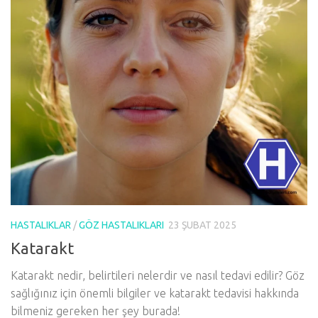
HASTALIKLAR
/
GÖZ HASTALIKLARI
23 ŞUBAT 2025
Katarakt
Katarakt nedir, belirtileri nelerdir ve nasıl tedavi edilir? Göz
sağlığınız için önemli bilgiler ve katarakt tedavisi hakkında
bilmeniz gereken her şey burada!