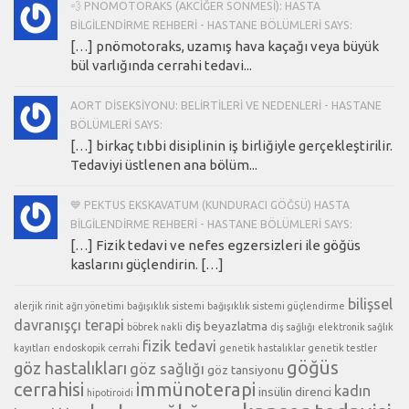
💨 PNÖMOTORAKS (AKCIĞER SÖNMESI): HASTA
BILGILENDIRME REHBERI - HASTANE BÖLÜMLERI SAYS:
[…] pnömotoraks, uzamış hava kaçağı veya büyük
bül varlığında cerrahi tedavi...
AORT DISEKSIYONU: BELIRTILERI VE NEDENLERI - HASTANE
BÖLÜMLERI SAYS:
[…] birkaç tıbbi disiplinin iş birliğiyle gerçekleştirilir.
Tedaviyi üstlenen ana bölüm...
💙 PEKTUS EKSKAVATUM (KUNDURACI GÖĞSÜ) HASTA
BILGILENDIRME REHBERI - HASTANE BÖLÜMLERI SAYS:
[…] Fizik tedavi ve nefes egzersizleri ile göğüs
kaslarını güçlendirin. […]
bilişsel
alerjik rinit
ağrı yönetimi
bağışıklık sistemi
bağışıklık sistemi güçlendirme
davranışçı terapi
diş beyazlatma
böbrek nakli
diş sağlığı
elektronik sağlık
fizik tedavi
kayıtları
endoskopik cerrahi
genetik hastalıklar
genetik testler
göğüs
göz hastalıkları
göz sağlığı
göz tansiyonu
cerrahisi
immünoterapi
kadın
insülin direnci
hipotiroidi