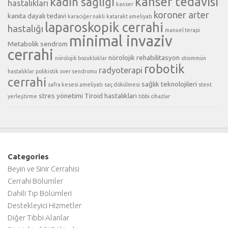
kanser tedavisi
kadın sağlığı
hastalıkları
kanser
koroner arter
kanıta dayalı tedavi
karaciğer nakli
katarakt ameliyatı
laparoskopik cerrahi
hastalığı
manuel terapi
minimal invaziv
Metabolik sendrom
cerrahi
nörolojik rehabilitasyon
nörolojik bozukluklar
otoimmün
robotik
radyoterapi
hastalıklar
polikistik over sendromu
cerrahi
sağlık teknolojileri
safra kesesi ameliyatı
saç dökülmesi
stent
stres yönetimi
Tiroid hastalıkları
yerleştirme
tıbbi cihazlar
Categories
Beyin ve Sinir Cerrahisi
Cerrahi Bölümler
Dahili Tıp Bölümleri
Destekleyici Hizmetler
Diğer Tıbbi Alanlar