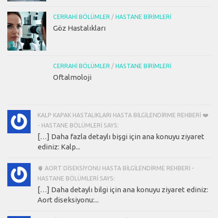
CERRAHI BÖLÜMLER
/
HASTANE BIRIMLERI
Göz Hastalıkları
CERRAHI BÖLÜMLER
/
HASTANE BIRIMLERI
Oftalmoloji
KALP KAPAK HASTALIKLARI HASTA BILGILENDIRME REHBERI ❤️
- HASTANE BÖLÜMLERI SAYS:
[…] Daha fazla detaylı bişgi için ana konuyu ziyaret
ediniz: Kalp...
🫀 AORT DISEKSIYONU HASTA BILGILENDIRME REHBERI -
HASTANE BÖLÜMLERI SAYS:
[…] Daha detaylı bilgi için ana konuyu ziyaret ediniz:
Aort diseksiyonu:...