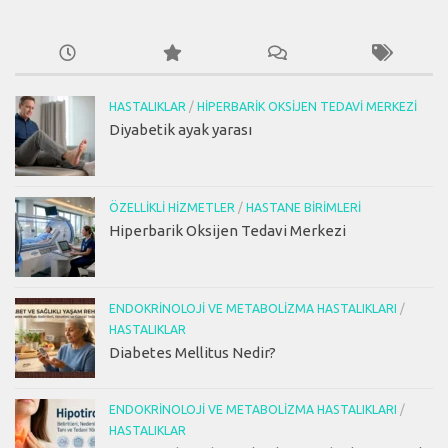
HASTALIKLAR
/
HIPERBARIK OKSIJEN TEDAVI MERKEZI
Diyabetik ayak yarası
ÖZELLIKLI HIZMETLER
/
HASTANE BIRIMLERI
Hiperbarik Oksijen Tedavi Merkezi
ENDOKRINOLOJI VE METABOLIZMA HASTALIKLARI
/
HASTALIKLAR
Diabetes Mellitus Nedir?
ENDOKRINOLOJI VE METABOLIZMA HASTALIKLARI
/
HASTALIKLAR