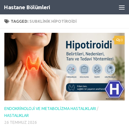
Hastane Bölümleri
Skip to content
TAGGED:
SUBKLINIK HIPOTIROIDI
0
ENDOKRINOLOJI VE METABOLIZMA HASTALIKLARI
/
HASTALIKLAR
26 TEMMUZ 2026