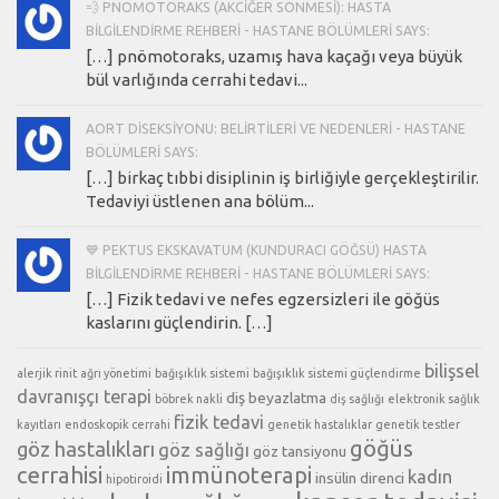
💨 PNÖMOTORAKS (AKCIĞER SÖNMESI): HASTA
BILGILENDIRME REHBERI - HASTANE BÖLÜMLERI SAYS:
[…] pnömotoraks, uzamış hava kaçağı veya büyük
bül varlığında cerrahi tedavi...
AORT DISEKSIYONU: BELIRTILERI VE NEDENLERI - HASTANE
BÖLÜMLERI SAYS:
[…] birkaç tıbbi disiplinin iş birliğiyle gerçekleştirilir.
Tedaviyi üstlenen ana bölüm...
💙 PEKTUS EKSKAVATUM (KUNDURACI GÖĞSÜ) HASTA
BILGILENDIRME REHBERI - HASTANE BÖLÜMLERI SAYS:
[…] Fizik tedavi ve nefes egzersizleri ile göğüs
kaslarını güçlendirin. […]
bilişsel
alerjik rinit
ağrı yönetimi
bağışıklık sistemi
bağışıklık sistemi güçlendirme
davranışçı terapi
diş beyazlatma
böbrek nakli
diş sağlığı
elektronik sağlık
fizik tedavi
kayıtları
endoskopik cerrahi
genetik hastalıklar
genetik testler
göğüs
göz hastalıkları
göz sağlığı
göz tansiyonu
cerrahisi
immünoterapi
kadın
insülin direnci
hipotiroidi