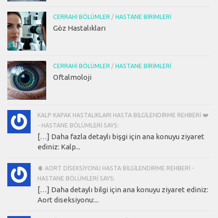
CERRAHI BÖLÜMLER
/
HASTANE BIRIMLERI
Göz Hastalıkları
CERRAHI BÖLÜMLER
/
HASTANE BIRIMLERI
Oftalmoloji
KALP KAPAK HASTALIKLARI HASTA BILGILENDIRME REHBERI ❤️
- HASTANE BÖLÜMLERI SAYS:
[…] Daha fazla detaylı bişgi için ana konuyu ziyaret
ediniz: Kalp...
🫀 AORT DISEKSIYONU HASTA BILGILENDIRME REHBERI -
HASTANE BÖLÜMLERI SAYS:
[…] Daha detaylı bilgi için ana konuyu ziyaret ediniz:
Aort diseksiyonu:...