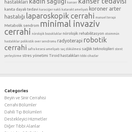
kanser tedavisi
kadın sağlığı
hastalıkları
kanser
koroner arter
kanıta dayalı tedavi
karaciğer nakli
katarakt ameliyatı
laparoskopik cerrahi
hastalığı
manuel terapi
minimal invaziv
Metabolik sendrom
cerrahi
nörolojik rehabilitasyon
nörolojik bozukluklar
otoimmün
robotik
radyoterapi
hastalıklar
polikistik over sendromu
cerrahi
sağlık teknolojileri
safra kesesi ameliyatı
saç dökülmesi
stent
stres yönetimi
Tiroid hastalıkları
yerleştirme
tıbbi cihazlar
Categories
Beyin ve Sinir Cerrahisi
Cerrahi Bölümler
Dahili Tıp Bölümleri
Destekleyici Hizmetler
Diğer Tıbbi Alanlar