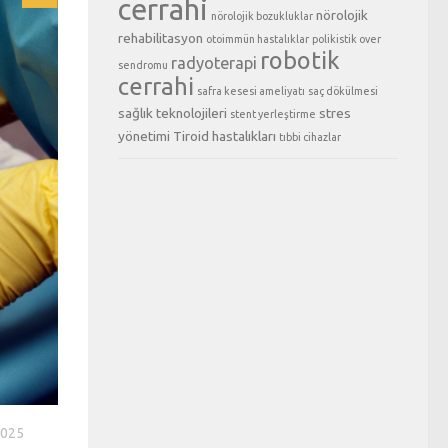
cerrahi
nörolojik
nörolojik bozukluklar
rehabilitasyon
otoimmün hastalıklar
polikistik over
robotik
radyoterapi
sendromu
cerrahi
safra kesesi ameliyatı
saç dökülmesi
sağlık teknolojileri
stres
stent yerleştirme
yönetimi
Tiroid hastalıkları
tıbbi cihazlar
2025