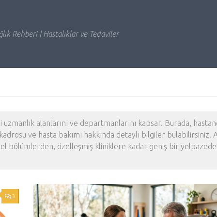
lık Rehberi | Hastalıklar ve Tedaviler
itli uzmanlık alanlarını ve departmanlarını kapsar. Burada, hasta
kadrosu ve hasta bakımı hakkında detaylı bilgiler bulabilirsiniz. A
emel bölümlerden, özelleşmiş kliniklere kadar geniş bir yelpazede 
3