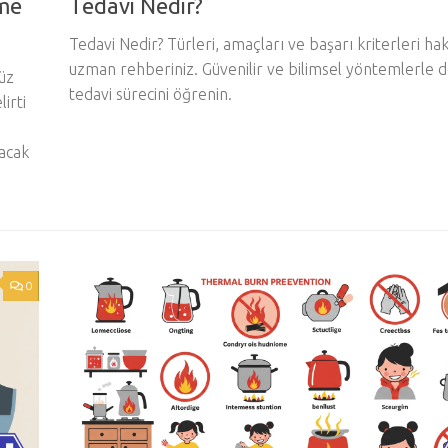
rme
Tedavi Nedir?
Tedavi Nedir? Türleri, amaçları ve başarı kriterleri ha
uzman rehberiniz. Güvenilir ve bilimsel yöntemlerle 
üz
tedavi sürecini öğrenin.
irti
lacak
0