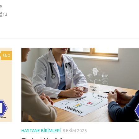
e
oğru
0
HASTANE BIRIMLERI
8 EKIM 2025