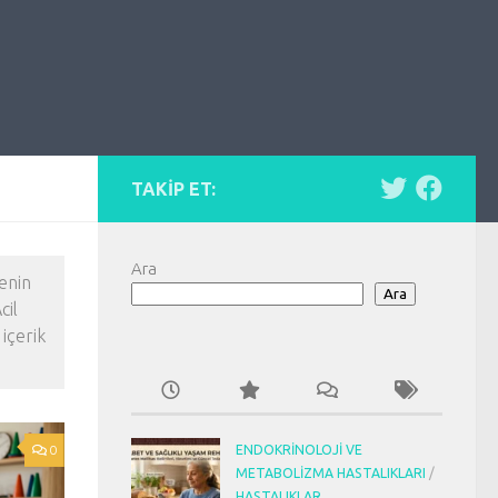
TAKIP ET:
Ara
nenin
Ara
cil
içerik
0
ENDOKRINOLOJI VE
METABOLIZMA HASTALIKLARI
/
HASTALIKLAR