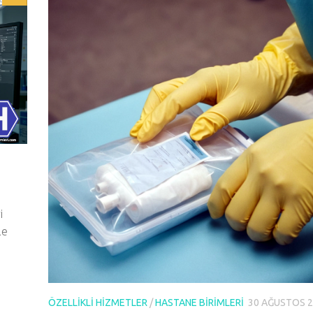
i
le
ÖZELLIKLI HIZMETLER
/
HASTANE BIRIMLERI
30 AĞUSTOS 