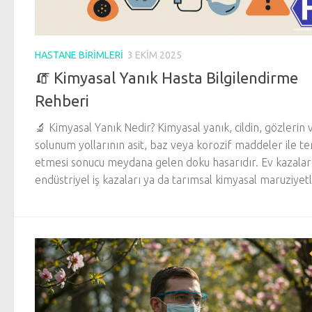
HASTANE BIRIMLERI
3 EKIM 2025
🧯 Kimyasal Yanık Hasta Bilgilendirme
Rehberi
🔬 Kimyasal Yanık Nedir? Kimyasal yanık, cildin, gözlerin 
solunum yollarının asit, baz veya korozif maddeler ile t
etmesi sonucu meydana gelen doku hasarıdır. Ev kazaları
endüstriyel iş kazaları ya da tarımsal kimyasal maruziyetle