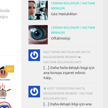
CERRAHI BÖLÜMLER
/
HASTANE
BIRIMLERI
kkında
Göz Hastalıkları
doğru
CERRAHI BÖLÜMLER
/
HASTANE
BIRIMLERI
Oftalmoloji
KALP KAPAK HASTALIKLARI HASTA
BILGILENDIRME REHBERI ❤️ -
HASTANE BÖLÜMLERI SAYS:
[…] Daha fazla detaylı bişgi için
0
ana konuyu ziyaret ediniz:
Kalp...
🫀 AORT DISEKSIYONU HASTA
BILGILENDIRME REHBERI - HASTANE
BÖLÜMLERI SAYS:
[…] Daha detaylı bilgi için ana