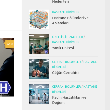
Nedenleri
HASTANE BIRIMLERI
Hastane Bölümleri ve
Anlamları
ÖZELLIKLI HIZMETLER
/
HASTANE BIRIMLERI
0
Yanık Ünitesi
CERRAHI BÖLÜMLER
/
HASTANE
BIRIMLERI
Göğüs Cerrahisi
CERRAHI BÖLÜMLER
/
HASTANE
BIRIMLERI
Kadın Hastalıkları ve
Doğum