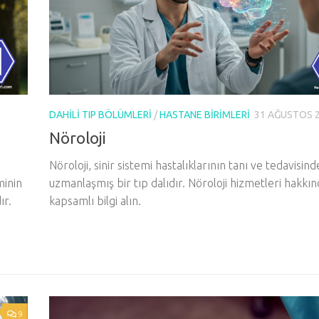
DAHILI TIP BÖLÜMLERI
/
HASTANE BIRIMLERI
31 AĞUSTOS 
Nöroloji
Nöroloji, sinir sistemi hastalıklarının tanı ve tedavisind
uzmanlaşmış bir tıp dalıdır. Nöroloji hizmetleri hakkı
minin
kapsamlı bilgi alın.
ır.
9