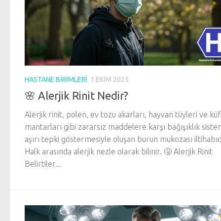
HASTANE BIRIMLERI
1 EKIM 2025
🌸 Alerjik Rinit Nedir?
Alerjik rinit, polen, ev tozu akarları, hayvan tüyleri ve küf
mantarları gibi zararsız maddelere karşı bağışıklık siste
aşırı tepki göstermesiyle oluşan burun mukozası iltihabıd
Halk arasında alerjik nezle olarak bilinir. 🤧 Alerjik Rinit
Belirtiler...