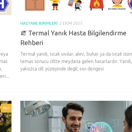
HASTANE BIRIMLERI
2 EKIM 2025
🧯 Termal Yanık Hasta Bilgilendirme
Rehberi
veya
Termal yanık, sıcak sıvılar, alev, buhar ya da sıcak cisi
emas
temas sonucu ciltte meydana gelen hasarlardır. Yanık,
,
yalnızca cilt yüzeyinde değil; sıvı dengesi
ri...
0