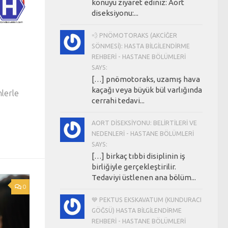
konuyu ziyaret ediniz: Aort
diseksiyonu:...
💨 PNÖMOTORAKS (AKCIĞER
SÖNMESI): HASTA BILGILENDIRME
REHBERI - HASTANE BÖLÜMLERI
SAYS:
[…] pnömotoraks, uzamış hava
kaçağı veya büyük bül varlığında
mlerle
cerrahi tedavi...
AORT DISEKSIYONU: BELIRTILERI VE
NEDENLERI - HASTANE BÖLÜMLERI
SAYS:
[…] birkaç tıbbi disiplinin iş
birliğiyle gerçekleştirilir.
Tedaviyi üstlenen ana bölüm...
0
💙 PEKTUS EKSKAVATUM (KUNDURACI
GÖĞSÜ) HASTA BILGILENDIRME
REHBERI - HASTANE BÖLÜMLERI