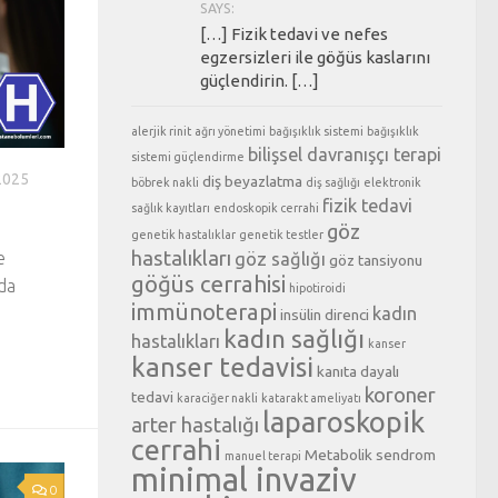
SAYS:
[…] Fizik tedavi ve nefes
egzersizleri ile göğüs kaslarını
güçlendirin. […]
alerjik rinit
ağrı yönetimi
bağışıklık sistemi
bağışıklık
bilişsel davranışçı terapi
sistemi güçlendirme
2025
diş beyazlatma
böbrek nakli
diş sağlığı
elektronik
fizik tedavi
sağlık kayıtları
endoskopik cerrahi
göz
genetik hastalıklar
genetik testler
hastalıkları
e
göz sağlığı
göz tansiyonu
göğüs cerrahisi
nda
hipotiroidi
immünoterapi
kadın
insülin direnci
kadın sağlığı
hastalıkları
kanser
kanser tedavisi
kanıta dayalı
koroner
tedavi
karaciğer nakli
katarakt ameliyatı
laparoskopik
arter hastalığı
cerrahi
Metabolik sendrom
manuel terapi
minimal invaziv
0