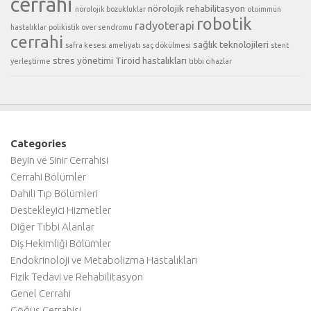
cerrahi
nörolojik rehabilitasyon
nörolojik bozukluklar
otoimmün
robotik
radyoterapi
hastalıklar
polikistik over sendromu
cerrahi
sağlık teknolojileri
safra kesesi ameliyatı
saç dökülmesi
stent
stres yönetimi
Tiroid hastalıkları
yerleştirme
tıbbi cihazlar
Categories
Beyin ve Sinir Cerrahisi
Cerrahi Bölümler
Dahili Tıp Bölümleri
Destekleyici Hizmetler
Diğer Tıbbi Alanlar
Diş Hekimliği Bölümler
Endokrinoloji ve Metabolizma Hastalıkları
Fizik Tedavi ve Rehabilitasyon
Genel Cerrahi
Göğüs Cerrahisi