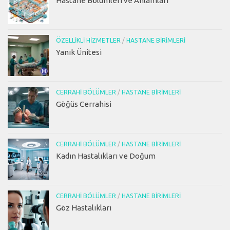
Hastane Bölümleri ve Anlamları
ÖZELLIKLI HIZMETLER
/
HASTANE BIRIMLERI
Yanık Ünitesi
CERRAHI BÖLÜMLER
/
HASTANE BIRIMLERI
Göğüs Cerrahisi
CERRAHI BÖLÜMLER
/
HASTANE BIRIMLERI
Kadın Hastalıkları ve Doğum
CERRAHI BÖLÜMLER
/
HASTANE BIRIMLERI
Göz Hastalıkları