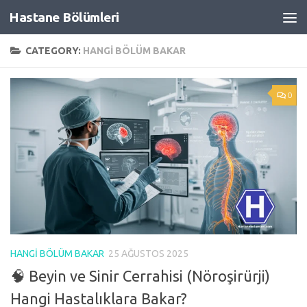
Hastane Bölümleri
Skip to content
CATEGORY:
HANGI BÖLÜM BAKAR
0
HANGI BÖLÜM BAKAR
25 AĞUSTOS 2025
🧠 Beyin ve Sinir Cerrahisi (Nöroşirürji)
Hangi Hastalıklara Bakar?