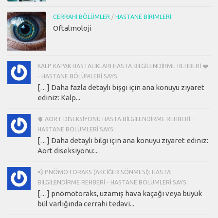
CERRAHI BÖLÜMLER
/
HASTANE BIRIMLERI
Oftalmoloji
KALP KAPAK HASTALIKLARI HASTA BILGILENDIRME REHBERI ❤️
- HASTANE BÖLÜMLERI SAYS:
[…] Daha fazla detaylı bişgi için ana konuyu ziyaret
ediniz: Kalp...
🫀 AORT DISEKSIYONU HASTA BILGILENDIRME REHBERI -
HASTANE BÖLÜMLERI SAYS:
[…] Daha detaylı bilgi için ana konuyu ziyaret ediniz:
Aort diseksiyonu:...
💨 PNÖMOTORAKS (AKCIĞER SÖNMESI): HASTA
BILGILENDIRME REHBERI - HASTANE BÖLÜMLERI SAYS:
[…] pnömotoraks, uzamış hava kaçağı veya büyük
bül varlığında cerrahi tedavi...