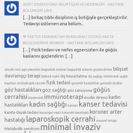
AORT DISEKSIYONU: BELIRTILERI VE NEDENLERI - HASTANE
BÖLÜMLERI SAYS:
[…] birkaç tıbbi disiplinin iş birliğiyle gerçekleştirilir.
Tedaviyi üstlenen ana bölüm...
💙 PEKTUS EKSKAVATUM (KUNDURACI GÖĞSÜ) HASTA
BILGILENDIRME REHBERI - HASTANE BÖLÜMLERI SAYS:
[…] Fizik tedavi ve nefes egzersizleri ile göğüs
kaslarını güçlendirin. […]
bilişsel
alerjik rinit
ağrı yönetimi
bağışıklık sistemi
bağışıklık sistemi güçlendirme
davranışçı terapi
diş beyazlatma
böbrek nakli
diş sağlığı
elektronik sağlık
fizik tedavi
kayıtları
endoskopik cerrahi
genetik hastalıklar
genetik testler
göğüs
göz hastalıkları
göz sağlığı
göz tansiyonu
cerrahisi
immünoterapi
kadın
insülin direnci
hipotiroidi
kanser tedavisi
kadın sağlığı
hastalıkları
kanser
koroner arter
kanıta dayalı tedavi
karaciğer nakli
katarakt ameliyatı
laparoskopik cerrahi
hastalığı
manuel terapi
minimal invaziv
Metabolik sendrom