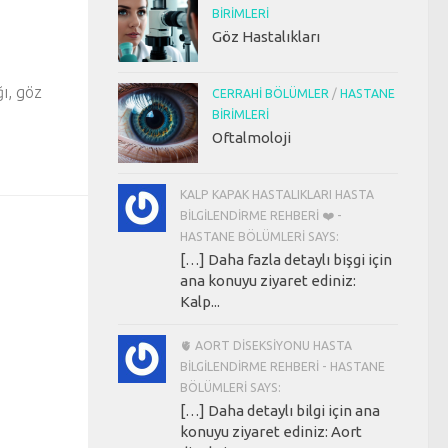
BIRIMLERI
Göz Hastalıkları
ı, göz
CERRAHI BÖLÜMLER
/
HASTANE
BIRIMLERI
Oftalmoloji
KALP KAPAK HASTALIKLARI HASTA
BILGILENDIRME REHBERI ❤️ -
HASTANE BÖLÜMLERI SAYS:
[…] Daha fazla detaylı bişgi için
ana konuyu ziyaret ediniz:
Kalp...
🫀 AORT DISEKSIYONU HASTA
BILGILENDIRME REHBERI - HASTANE
BÖLÜMLERI SAYS:
[…] Daha detaylı bilgi için ana
konuyu ziyaret ediniz: Aort