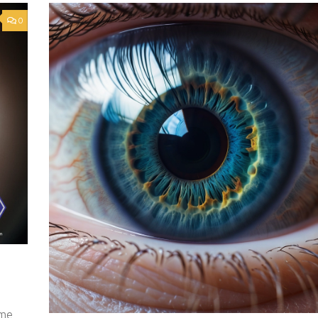
0
rme