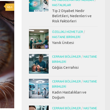
HASTALIKLAR
6
Tip 2 Diyabet Nedir
Belirtileri, Nedenleri ve
Risk Faktörleri
ÖZELLIKLI HIZMETLER
/
HASTANE BIRIMLERI
Yanık Ünitesi
CERRAHI BÖLÜMLER
/
HASTANE
BIRIMLERI
Göğüs Cerrahisi
CERRAHI BÖLÜMLER
/
HASTANE
BIRIMLERI
Kadın Hastalıkları ve
Doğum
CERRAHI BÖLÜMLER
/
HASTANE