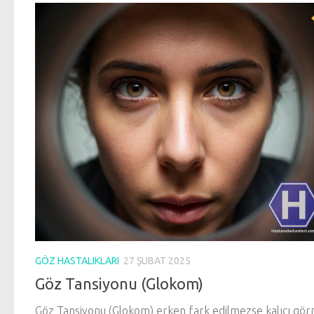
GÖZ HASTALIKLARI
27 ŞUBAT 2025
Göz Tansiyonu (Glokom)
Göz Tansiyonu (Glokom) erken fark edilmezse kalıcı gö