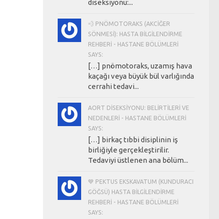
diseksiyonu:...
💨 PNÖMOTORAKS (AKCIĞER
SÖNMESI): HASTA BILGILENDIRME
REHBERI - HASTANE BÖLÜMLERI
SAYS:
[…] pnömotoraks, uzamış hava
kaçağı veya büyük bül varlığında
cerrahi tedavi...
AORT DISEKSIYONU: BELIRTILERI VE
NEDENLERI - HASTANE BÖLÜMLERI
SAYS:
[…] birkaç tıbbi disiplinin iş
birliğiyle gerçekleştirilir.
Tedaviyi üstlenen ana bölüm...
💙 PEKTUS EKSKAVATUM (KUNDURACI
GÖĞSÜ) HASTA BILGILENDIRME
REHBERI - HASTANE BÖLÜMLERI
SAYS: