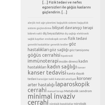
[…] Fizik tedavi ve nefes
egzersizleri ile göğüs kaslarını
güçlendirin. […]
alerjik rinit
ağrı yönetimi
bağışıklık sistemi
bağışıklık
bilişsel davranışçı terapi
sistemi güçlendirme
diş beyazlatma
böbrek nakli
diş sağlığı
elektronik
fizik tedavi
sağlık kayıtları
endoskopik cerrahi
göz
genetik hastalıklar
genetik testler
hastalıkları
göz sağlığı
göz tansiyonu
göğüs cerrahisi
hipotiroidi
immünoterapi
kadın
insülin direnci
kadın sağlığı
hastalıkları
kanser
kanser tedavisi
kanıta dayalı
koroner
tedavi
karaciğer nakli
katarakt ameliyatı
laparoskopik
arter hastalığı
cerrahi
Metabolik sendrom
manuel terapi
minimal invaziv
cerrahi
nörolojik
nörolojik bozukluklar