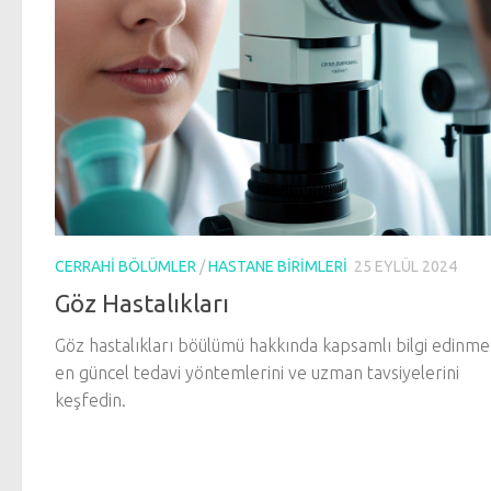
CERRAHI BÖLÜMLER
/
HASTANE BIRIMLERI
25 EYLÜL 2024
Göz Hastalıkları
Göz hastalıkları böülümü hakkında kapsamlı bilgi edinmek
en güncel tedavi yöntemlerini ve uzman tavsiyelerini
keşfedin.