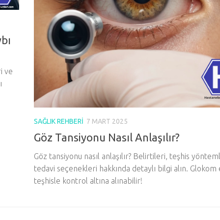
bı
i ve
ı
SAĞLIK REHBERI
7 MART 2025
Göz Tansiyonu Nasıl Anlaşılır?
Göz tansiyonu nasıl anlaşılır? Belirtileri, teşhis yöntem
tedavi seçenekleri hakkında detaylı bilgi alın. Glokom
teşhisle kontrol altına alınabilir!