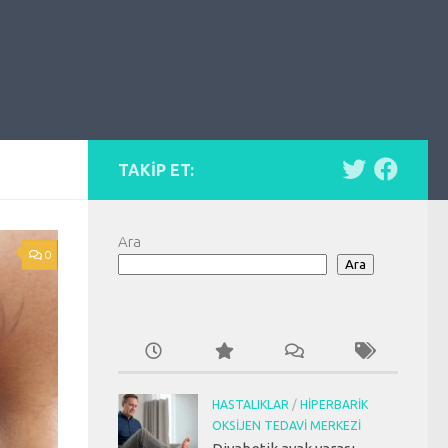
TAKIP ET:
Ara
0
Ara
HASTALIKLAR
/
HIPERBARIK
OKSIJEN TEDAVI MERKEZI