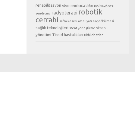
rehabilitasyon
otoimmün hastalıklar
polikistik over
robotik
radyoterapi
sendromu
cerrahi
safra kesesi ameliyatı
saç dökülmesi
sağlık teknolojileri
stres
stent yerleştirme
yönetimi
Tiroid hastalıkları
tıbbi cihazlar