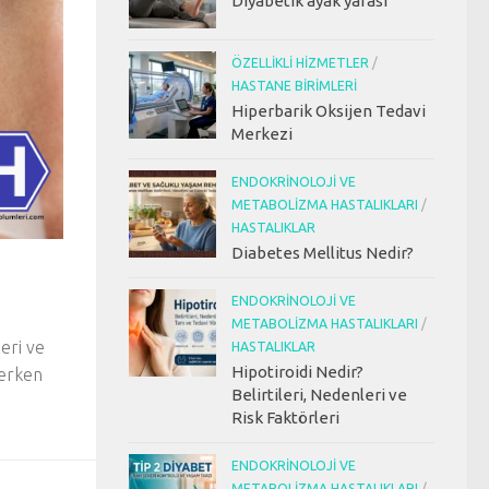
Diyabetik ayak yarası
ÖZELLIKLI HIZMETLER
/
HASTANE BIRIMLERI
Hiperbarik Oksijen Tedavi
Merkezi
ENDOKRINOLOJI VE
METABOLIZMA HASTALIKLARI
/
HASTALIKLAR
Diabetes Mellitus Nedir?
ENDOKRINOLOJI VE
METABOLIZMA HASTALIKLARI
/
leri ve
HASTALIKLAR
Hipotiroidi Nedir?
 erken
Belirtileri, Nedenleri ve
Risk Faktörleri
ENDOKRINOLOJI VE
METABOLIZMA HASTALIKLARI
/