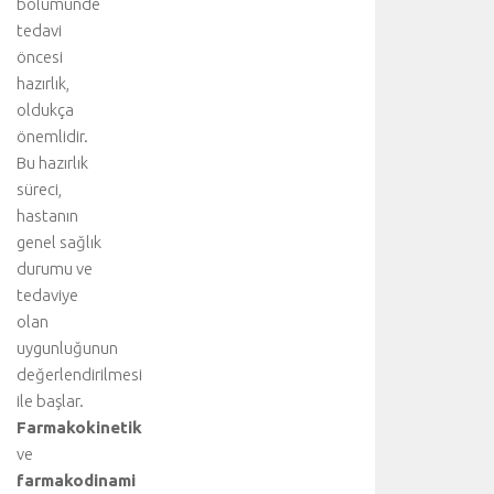
bölümünde
l
tedavi
e
ş
öncesi
t
hazırlık,
i
oldukça
r
önemlidir.
i
Bu hazırlık
l
süreci,
i
hastanın
r
.
genel sağlık
T
durumu ve
e
tedaviye
d
olan
a
uygunluğunun
v
değerlendirilmesi
i
ile başlar.
y
i
Farmakokinetik
ü
ve
s
farmakodinami