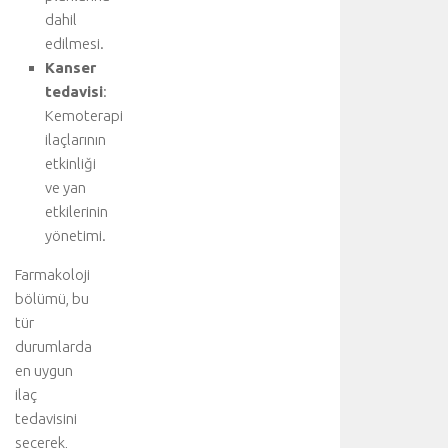
dahil
d
e
edilmesi.
t
Kanser
a
tedavisi
:
y
Kemoterapi
l
ilaçlarının
ı
etkinliği
b
ve yan
i
l
etkilerinin
g
yönetimi.
i
i
Farmakoloji
ç
bölümü, bu
i
tür
n
durumlarda
a
en uygun
n
ilaç
a
tedavisini
k
o
seçerek,