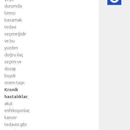
KA
durumda
HA
birinci
HA
BI
basamak
RE
tedavi
❤️
seçeneğidir
-
ve bu
HA
yüzden
BÖ
doğru ilaç
SA
seçimi ve
[
…
dozajı
]
büyük
D
önem taşır.
a
Kronik
h
hastalıklar
,
a
akut
f
enfeksiyonlar,
a
z
kanser
l
tedavisi gibi
a