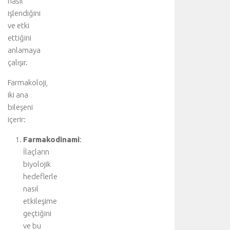
nasıl
işlendiğini
ve etki
ettiğini
anlamaya
çalışır.
Farmakoloji,
iki ana
bileşeni
içerir:
Farmakodinami
:
İlaçların
biyolojik
hedeflerle
nasıl
etkileşime
geçtiğini
ve bu