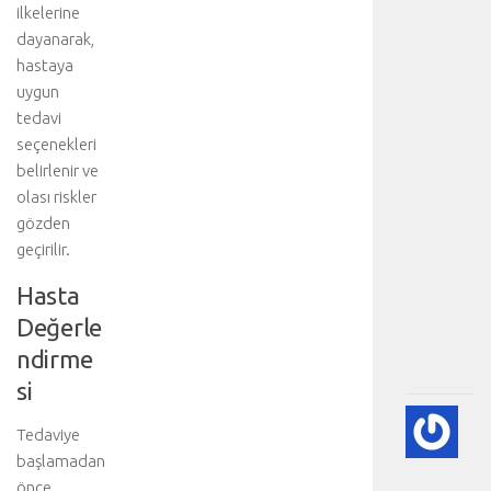
t
ilkelerine
l
dayanarak,
e
hastaya
n
uygun
e
n
tedavi
a
seçenekleri
n
belirlenir ve
a
olası riskler
b
gözden
ö
geçirilir.
l
ü
Hasta
m
Değerle
.
.
ndirme
.
si
💙
Tedaviye
PE
başlamadan
EK
önce,
(K