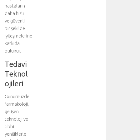
n
hastaların
u
daha hızlı
y
ve güvenli
u
bir şekilde
z
iyileşmelerine
i
katkıda
y
a
bulunur.
r
Tedavi
e
t
Teknol
e
ojileri
d
i
n
Günümüzde
i
farmakoloji,
z
gelişen
:
teknoloji ve
A
tıbbi
o
yeniliklerle
r