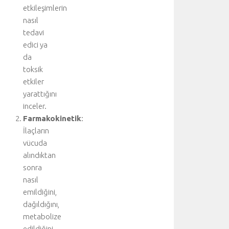
etkileşimlerin
nasıl
tedavi
edici ya
da
toksik
etkiler
yarattığını
inceler.
Farmakokinetik
:
İlaçların
vücuda
alındıktan
sonra
nasıl
emildiğini,
dağıldığını,
metabolize
edildiğini