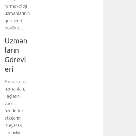
ü
farmakoloji
y
uzmanlarının
ü
görevleri
k
büyüktür.
b
ü
Uzman
l
v
ların
a
Görevl
r
l
eri
ı
ğ
Farmakoloji
ı
uzmanları,
n
ilaçların
d
vücut
a
üzerindeki
c
etkilerini
e
r
izleyerek,
r
tedaviye