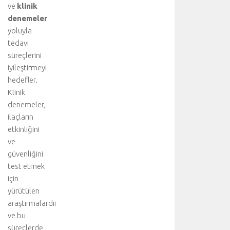
ve
klinik
u
denemeler
z
yoluyla
a
m
tedavi
ı
süreçlerini
ş
iyileştirmeyi
h
hedefler.
a
Klinik
v
denemeler,
a
ilaçların
k
a
etkinliğini
ç
ve
a
güvenliğini
ğ
test etmek
ı
için
v
yürütülen
e
araştırmalardır
y
a
ve bu
b
süreçlerde