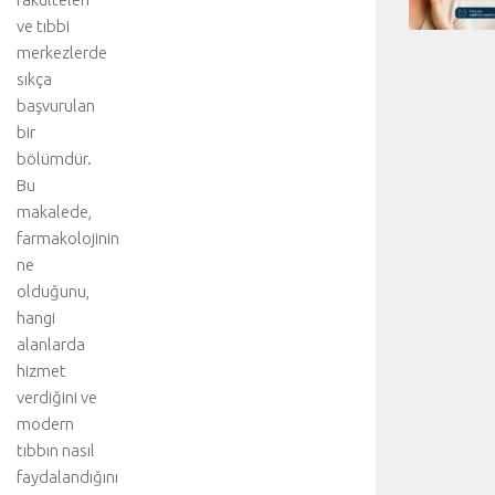
ve tıbbi
merkezlerde
sıkça
başvurulan
bir
bölümdür.
Bu
makalede,
farmakolojinin
ne
olduğunu,
hangi
alanlarda
hizmet
verdiğini ve
modern
tıbbın nasıl
faydalandığını