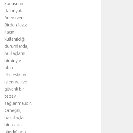
konusuna
da büyük
önem verir.
Birden fazla
ilacın
kullanıldığı
durumlarda,
bu ilaçların
birbiriyle
olan
etkileşimleri
izlenmeli ve
güvenli bir
tedavi
sağlanmalıdır.
Örneğin,
bazı ilaçlar
bir arada
alındığında,