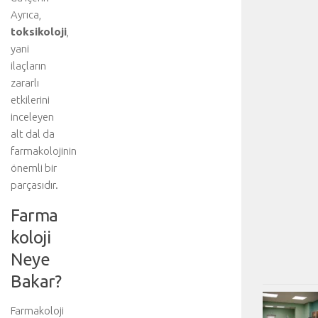
Ayrıca,
toksikoloji
,
yani
ilaçların
zararlı
etkilerini
inceleyen
alt dal da
farmakolojinin
önemli bir
parçasıdır.
Farma
koloji
Neye
Bakar?
Farmakoloji