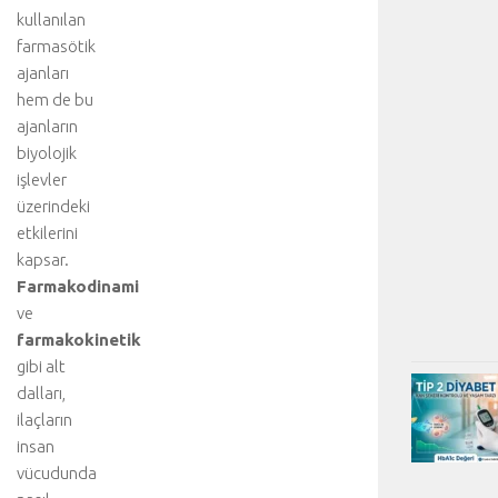
kullanılan
farmasötik
ajanları
hem de bu
ajanların
biyolojik
işlevler
üzerindeki
etkilerini
kapsar.
Farmakodinami
ve
farmakokinetik
gibi alt
dalları,
ilaçların
insan
vücudunda