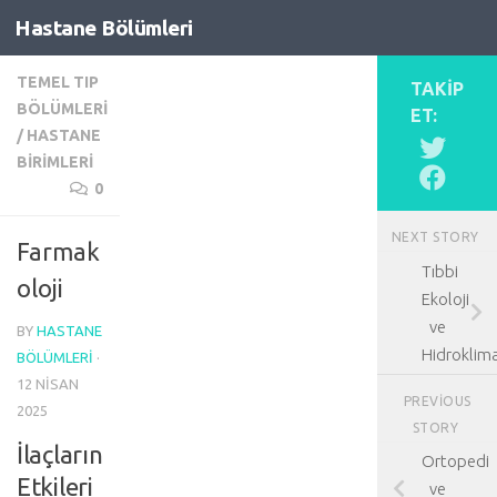
Hastane Bölümleri
Skip to content
TEMEL TIP
TAKIP
BÖLÜMLERI
ET:
/
HASTANE
BIRIMLERI
0
NEXT STORY
Farmak
Tıbbi
oloji
Ekoloji
ve
BY
HASTANE
Hidroklima
BÖLÜMLERI
·
12 NISAN
PREVIOUS
2025
STORY
İlaçların
Ortopedi
Etkileri
ve