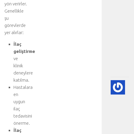
a
yön verirler.
h
Genellikle
i
şu
t
görevlerde
e
yer alırlar:
d
a
İlaç
v
geliştirme
i
.
ve
.
klinik
.
deneylere
katılma.
A
Hastalara
DI
en
BE
uygun
VE
ilaç
NE
-
tedavisini
HA
önerme.
BÖ
İlaç
SA