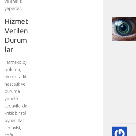
ve analiz
yaparlar.
Hizmet
Verilen
Durum
lar
Farmakoloji
bölümü,
birçok farklı
hastalık ve
duruma
yönelik
tedavilerde
kritik bir rol
oynar. İlaç
tedavisi,
KA
çoğu