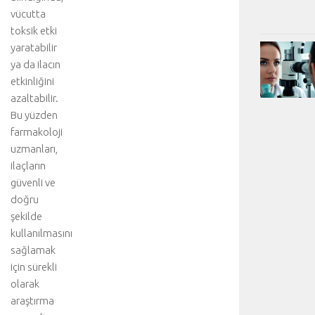
vücutta
toksik etki
yaratabilir
ya da ilacın
etkinliğini
azaltabilir.
Bu yüzden
farmakoloji
uzmanları,
ilaçların
güvenli ve
doğru
şekilde
kullanılmasını
sağlamak
için sürekli
olarak
araştırma