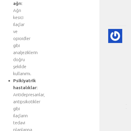
p
ağrı
:
.
Ağrı
.
kesici
.
ilaçlar
ve
🫀
opioidler
A
DI
gibi
HA
analjeziklerin
BI
doğru
RE
şekilde
-
kullanımı.
HA
Psikiyatrik
BÖ
hastalıklar
:
SA
[
Antidepresanlar,
…
antipsikotikler
]
gibi
D
ilaçların
a
tedavi
h
planlarına
a