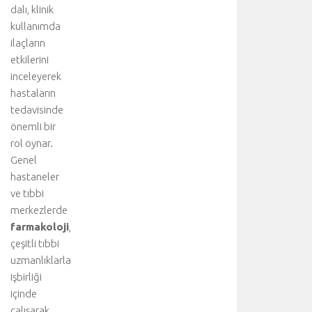
dalı, klinik
kullanımda
ilaçların
etkilerini
inceleyerek
hastaların
tedavisinde
önemli bir
rol oynar.
Genel
hastaneler
ve tıbbi
merkezlerde
farmakoloji
,
çeşitli tıbbi
uzmanlıklarla
işbirliği
içinde
çalışarak,