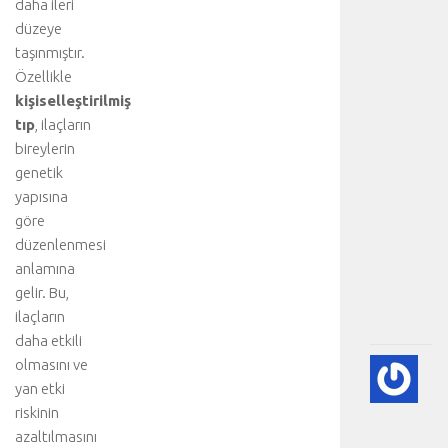
daha ileri
t
d
düzeye
i
taşınmıştır.
s
Özellikle
e
kişiselleştirilmiş
k
tıp
, ilaçların
s
bireylerin
i
genetik
y
o
yapısına
n
göre
u
düzenlenmesi
:
anlamına
.
gelir. Bu,
.
ilaçların
.
daha etkili
olmasını ve
💨
yan etki
P
(A
riskinin
SÖ
azaltılmasını