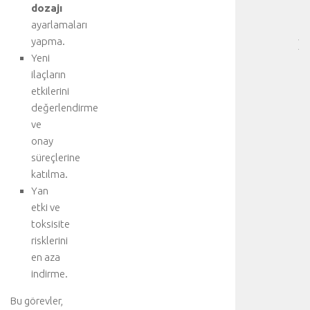
dozajı
[
ayarlamaları
…
yapma.
]
Yeni
b
i
ilaçların
r
etkilerini
k
değerlendirme
a
ve
ç
onay
t
süreçlerine
ı
katılma.
b
b
Yan
i
etki ve
d
toksisite
i
risklerini
s
en aza
i
indirme.
p
l
Bu görevler,
i