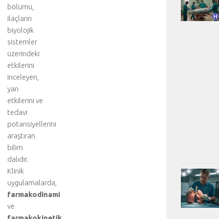
bölümü,
ilaçların
biyolojik
sistemler
üzerindeki
etkilerini
inceleyen,
yan
etkilerini ve
tedavi
potansiyellerini
araştıran
bilim
dalıdır.
Klinik
uygulamalarda,
farmakodinami
ve
farmakokinetik