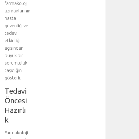
farmakoloji
n
uzmanlarının
i
n
hasta
i
güvenliği ve
ş
tedavi
b
etkinliği
i
açısından
r
büyük bir
l
sorumluluk
i
ğ
taşıdığını
i
gösterir.
y
Tedavi
l
e
Öncesi
g
Hazırlı
e
r
k
ç
e
Farmakoloji
k