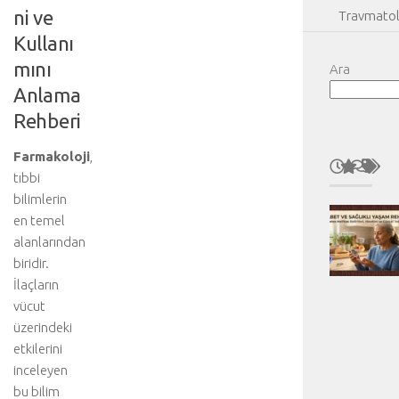
ni ve
Travmatol
Kullanı
mını
Ara
Anlama
Rehberi
Farmakoloji
,
tıbbi
bilimlerin
en temel
alanlarından
biridir.
İlaçların
vücut
üzerindeki
etkilerini
inceleyen
bu bilim