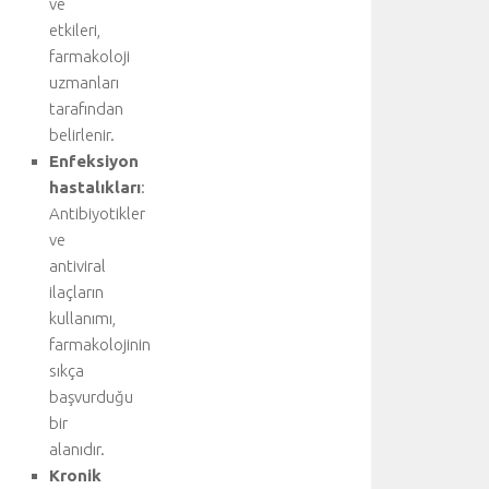
ve
n
etkileri,
u
farmakoloji
y
u
uzmanları
z
tarafından
i
belirlenir.
y
Enfeksiyon
a
hastalıkları
:
r
Antibiyotikler
e
ve
t
e
antiviral
d
ilaçların
i
kullanımı,
n
farmakolojinin
i
sıkça
z
başvurduğu
:
bir
K
a
alanıdır.
l
Kronik