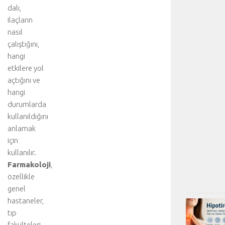
dalı,
ilaçların
nasıl
çalıştığını,
hangi
etkilere yol
açtığını ve
hangi
durumlarda
kullanıldığını
anlamak
için
kullanılır.
Farmakoloji
,
özellikle
genel
hastaneler,
tıp
fakülteleri