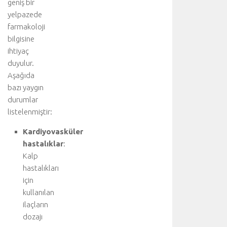
geniş bir
d
yelpazede
e
farmakoloji
t
bilgisine
a
ihtiyaç
y
l
duyulur.
ı
Aşağıda
b
bazı yaygın
i
durumlar
ş
listelenmiştir:
g
i
Kardiyovasküler
i
hastalıklar
:
ç
Kalp
i
hastalıkları
n
a
için
n
kullanılan
a
ilaçların
k
dozajı
o