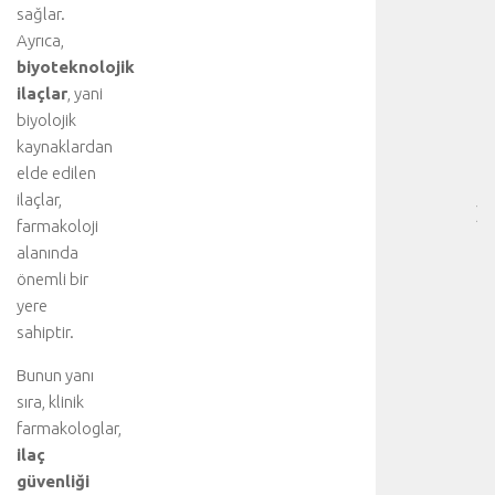
HA
sağlar.
BI
Ayrıca,
RE
biyoteknolojik
-
ilaçlar
, yani
HA
biyolojik
BÖ
SA
kaynaklardan
[
elde edilen
…
ilaçlar,
]
farmakoloji
p
alanında
n
önemli bir
ö
yere
m
o
sahiptir.
t
Bunun yanı
o
r
sıra, klinik
a
farmakologlar,
k
ilaç
s
güvenliği
,