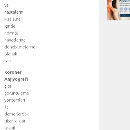
ve
hastaların
kısa süre
içinde
normal
hayatlarına
dönebilmelerine
olanak
tanır.
Koroner
Anjiyografi
gibi
görüntüleme
yöntemleri
ile
damarlardaki
tıkanıklıklar
tespit