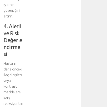
işlemin
i
l
güvenliğini
i
artırır.
r
.
4. Alerji
T
ve Risk
e
Değerle
d
a
ndirme
v
si
i
y
Hastanın
i
daha önceki
ü
ilaç alerjileri
s
t
veya
l
kontrast
e
maddelere
n
karşı
e
reaksiyonları
n