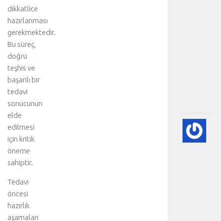
dikkatlice
s
i
hazırlanması
y
gerekmektedir.
o
Bu süreç,
n
doğru
u
teşhis ve
:
başarılı bir
.
tedavi
.
.
sonucunun
elde
💨
edilmesi
P
için kritik
(A
öneme
SÖ
sahiptir.
HA
BI
Tedavi
RE
öncesi
-
hazırlık
HA
aşamaları
BÖ