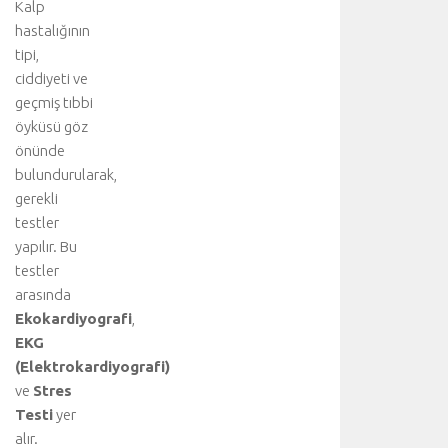
Kalp
ş
h
hastalığının
a
tipi,
v
ciddiyeti ve
a
geçmiş tıbbi
k
öyküsü göz
a
önünde
ç
bulundurularak,
a
ğ
gerekli
ı
testler
v
yapılır. Bu
e
testler
y
arasında
a
Ekokardiyografi
,
b
EKG
ü
y
(Elektrokardiyografi)
ü
ve
Stres
k
Testi
yer
b
alır.