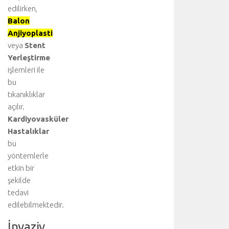
edilirken,
Balon
Anjiyoplasti
veya
Stent
Yerleştirme
işlemleri ile
bu
tıkanıklıklar
açılır.
Kardiyovasküler
Hastalıklar
bu
yöntemlerle
etkin bir
şekilde
tedavi
edilebilmektedir.
İnvaziv