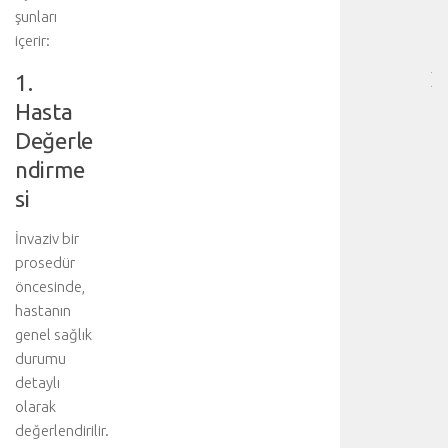
SA
şunları
[
içerir:
…
1.
]
p
Hasta
n
Değerle
ö
m
ndirme
o
si
t
o
İnvaziv bir
r
prosedür
a
öncesinde,
k
s
hastanın
,
genel sağlık
u
durumu
z
detaylı
a
olarak
m
değerlendirilir.
ı