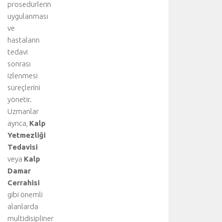
prosedürlerin
l
uygulanması
ı
b
ve
i
hastaların
l
tedavi
g
sonrası
i
izlenmesi
i
süreçlerini
ç
yönetir.
i
n
Uzmanlar
a
ayrıca,
Kalp
n
Yetmezliği
a
Tedavisi
k
veya
Kalp
o
Damar
n
Cerrahisi
u
y
gibi önemli
u
alanlarda
z
multidisipliner