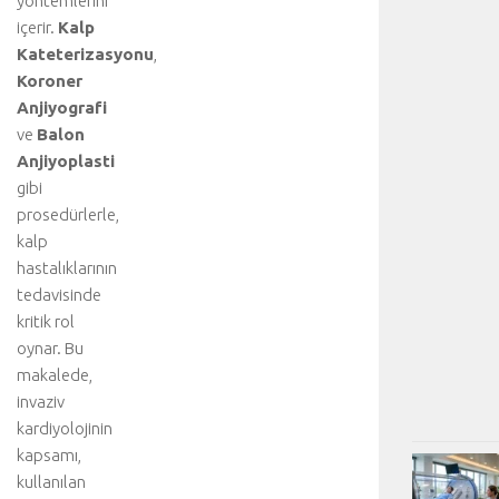
yöntemlerini
içerir.
Kalp
Kateterizasyonu
,
Koroner
Anjiyografi
ve
Balon
Anjiyoplasti
gibi
prosedürlerle,
kalp
hastalıklarının
tedavisinde
kritik rol
oynar. Bu
makalede,
invaziv
kardiyolojinin
kapsamı,
kullanılan