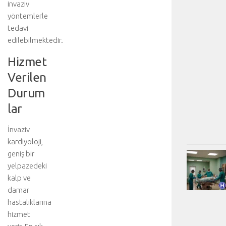
invaziv
yöntemlerle
tedavi
edilebilmektedir.
Hizmet
Verilen
Durum
lar
İnvaziv
kardiyoloji,
geniş bir
yelpazedeki
kalp ve
damar
hastalıklarına
hizmet