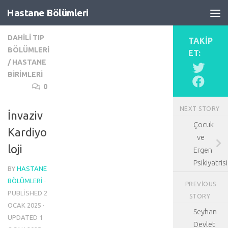
Hastane Bölümleri
Skip to content
DAHILI TIP
TAKIP
BÖLÜMLERI
ET:
/
HASTANE
BIRIMLERI
0
NEXT STORY
İnvaziv
Çocuk
Kardiyo
ve
loji
Ergen
Psikiyatrisi
BY
HASTANE
BÖLÜMLERI
·
PREVIOUS
PUBLISHED
2
STORY
OCAK 2025
·
Seyhan
UPDATED
1
Devlet