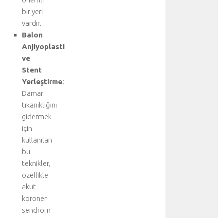
l
bir yeri
ı
vardır.
b
i
Balon
ş
Anjiyoplasti
g
ve
i
Stent
i
Yerleştirme
:
ç
Damar
i
tıkanıklığını
n
a
gidermek
n
için
a
kullanılan
k
bu
o
teknikler,
n
özellikle
u
akut
y
u
koroner
z
sendrom