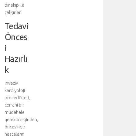
i
bir ekip ile
y
çalışırlar.
a
r
Tedavi
e
t
Önces
e
i
d
i
Hazırlı
n
i
k
z
:
İnvaziv
A
kardiyoloji
o
r
prosedürleri,
t
cerrahi bir
d
müdahale
i
gerektirdiğinden,
s
öncesinde
e
hastaların
k