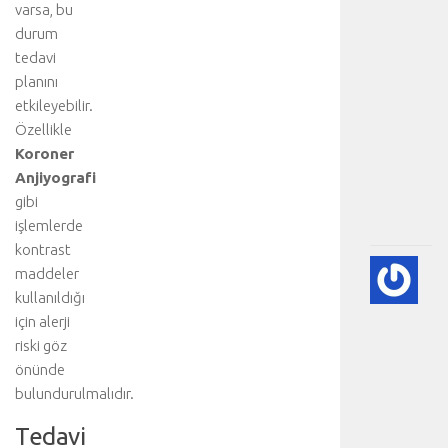
varsa, bu
a
durum
n
a
tedavi
b
planını
ö
etkileyebilir.
l
Özellikle
ü
Koroner
m
Anjiyografi
.
gibi
.
.
işlemlerde
kontrast
💙
maddeler
PE
kullanıldığı
EK
için alerji
(K
riski göz
GÖ
önünde
HA
bulundurulmalıdır.
BI
RE
Tedavi
-