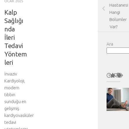
OCAK 2025
Hastanesi
Kalp
Hangi
Sağlığı
Bölümler
Var?
nda
İleri
Ara
Tedavi
Yöntem
leri
İnvaziv
Kardiyoloji,
modern
tıbbın
sunduğu en
gelişmiş
kardiyovasküler
tedavi