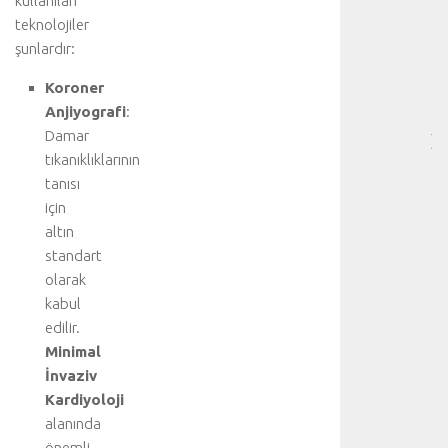
kullanılan
-
teknolojiler
HA
şunlardır:
BÖ
SA
Koroner
[
Anjiyografi
:
…
Damar
]
tıkanıklıklarının
D
a
tanısı
h
için
a
altın
f
standart
a
olarak
z
kabul
l
edilir.
a
d
Minimal
e
İnvaziv
t
Kardiyoloji
a
alanında
y
önemli