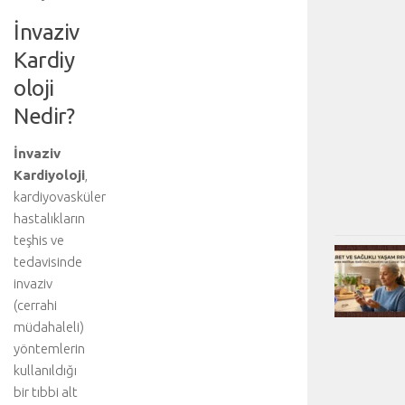
İnvaziv
Kardiy
oloji
Nedir?
İnvaziv
Kardiyoloji
,
kardiyovasküler
hastalıkların
teşhis ve
tedavisinde
invaziv
(cerrahi
müdahaleli)
yöntemlerin
kullanıldığı
bir tıbbi alt