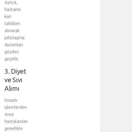
Ayrıca,
r
hastanın
k
a
kan
ç
tahlilleri
t
alınarak
ı
pıhtılaşma
b
durumları
b
gözden
i
geçirilir.
d
i
3. Diyet
s
i
ve Sıvı
p
Alımı
l
i
İnvaziv
n
işlemlerden
i
önce
n
hastalardan
i
ş
genellikle