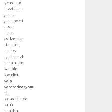
b
işlemden 6-
i
8 saat önce
r
yemek
l
yememeleri
i
ve sıvı
ğ
alımını
i
y
kısıtlamaları
l
istenir. Bu,
e
anestezi
g
uygulanacak
e
hastalar için
r
özellikle
ç
önemlidir.
e
k
Kalp
l
Kateterizasyonu
e
gibi
ş
prosedürlerde
t
bu tür
i
hazırlıklar,
r