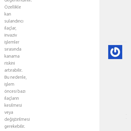
a
Özellikle
v
kan
i
sulandırıcı
.
ilaçlar,
.
invaziv
.
işlemler
A
sırasında
DI
kanama
BE
riskini
VE
artırabilir.
NE
Bu nedenle,
-
işlem
HA
öncesi bazı
BÖ
SA
ilaçların
[
kesilmesi
…
veya
]
değiştirilmesi
b
gerekebilir.
i