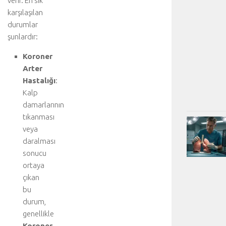
verir. En sık
karşılaşılan
durumlar
şunlardır:
Koroner
Arter
Hastalığı
:
Kalp
damarlarının
tıkanması
veya
daralması
sonucu
ortaya
çıkan
bu
durum,
genellikle
Koroner