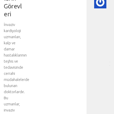
Görevl
A
DI
eri
HA
BI
İnvaziv
RE
kardiyoloji
-
uzmanları,
HA
BÖ
kalp ve
SA
damar
[
hastalıklarının
…
teşhis ve
]
tedavisinde
D
cerrahi
a
müdahalelerde
h
a
bulunan
d
doktorlardır.
e
Bu
t
uzmanlar,
a
invaziv
y