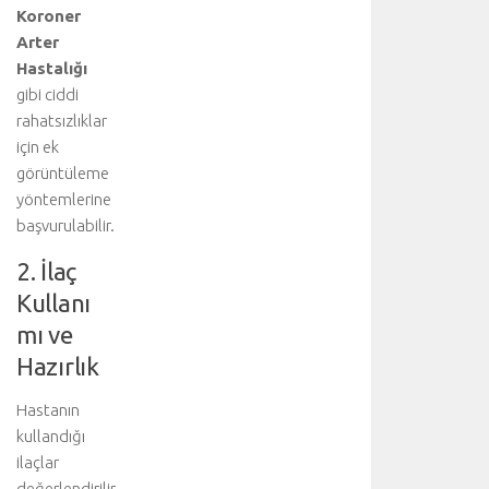
ü
Koroner
l
Arter
v
Hastalığı
a
r
gibi ciddi
l
rahatsızlıklar
ı
için ek
ğ
görüntüleme
ı
yöntemlerine
n
başvurulabilir.
d
a
2. İlaç
c
Kullanı
e
r
mı ve
r
Hazırlık
a
h
Hastanın
i
kullandığı
t
e
ilaçlar
d
değerlendirilir.