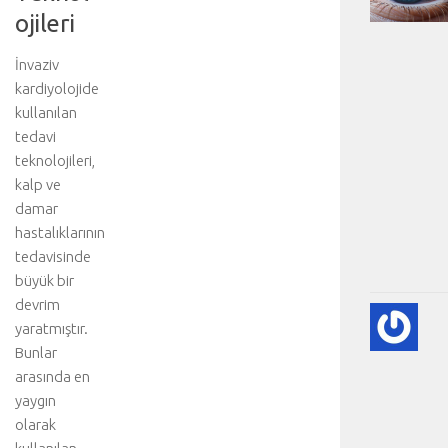
ojileri
İnvaziv
kardiyolojide
kullanılan
tedavi
teknolojileri,
kalp ve
damar
hastalıklarının
tedavisinde
büyük bir
devrim
KA
yaratmıştır.
KA
Bunlar
HA
arasında en
HA
BI
yaygın
RE
olarak
❤️