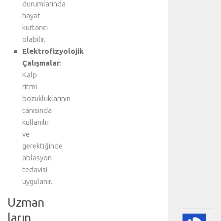
i
durumlarında
y
hayat
a
kurtarıcı
r
olabilir.
e
Elektrofizyolojik
t
e
Çalışmalar
:
d
Kalp
i
ritmi
n
bozukluklarının
i
tanısında
z
kullanılır
:
ve
K
a
gerektiğinde
l
ablasyon
p
tedavisi
.
uygulanır.
.
.
Uzman
ların
🫀