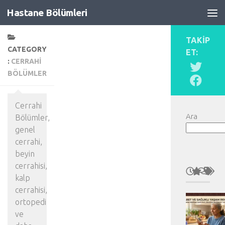
Hastane Bölümleri
Skip to content
TAKIP
CATEGORY
ET:
:
CERRAHI
BÖLÜMLER
Cerrahi
Ara
Bölümler,
genel
cerrahi,
beyin
cerrahisi,
kalp
cerrahisi,
ortopedi
ve