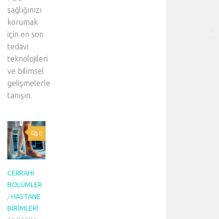
SA
sağlığınızı
[
korumak
…
için en son
]
D
tedavi
a
teknolojileri
h
ve bilimsel
a
gelişmelerle
d
tanışın.
e
t
a
y
0
l
ı
b
i
CERRAHI
l
BÖLÜMLER
g
/
HASTANE
i
BIRIMLERI
i
ç