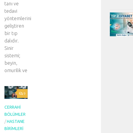
tanı ve
tedavi
yöntemlerini
geliştiren
bir tıp
dalıdır.
Sinir
sistemi;
beyin,
omurilik ve
9
CERRAHI
BÖLÜMLER
/
HASTANE
BIRIMLERI