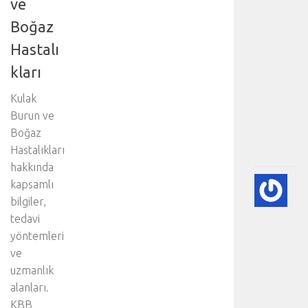
ve
n
i
Boğaz
z
Hastalı
:
K
kları
a
l
Kulak
p
Burun ve
.
Boğaz
.
Hastalıkları
.
hakkında
🫀
kapsamlı
A
bilgiler,
DI
tedavi
HA
yöntemleri
BI
ve
RE
-
uzmanlık
HA
alanları.
BÖ
KBB