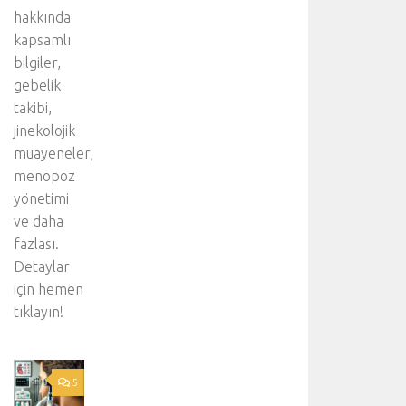
a
hakkında
h
kapsamlı
a
f
bilgiler,
a
gebelik
z
takibi,
l
jinekolojik
a
muayeneler,
d
e
menopoz
t
yönetimi
a
ve daha
y
fazlası.
l
Detaylar
ı
b
için hemen
i
tıklayın!
ş
g
i
i
5
ç