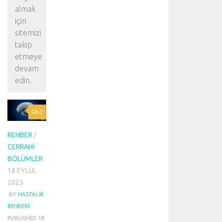
almak
için
sitemizi
takip
etmeye
devam
edin.
0
REHBER
/
CERRAHI
BÖLÜMLER
18 EYLÜL
2025
BY
HASTALIK
REHBERI
·
PUBLISHED
18