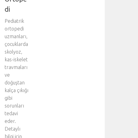
o
t
di
o
r
Pediatrik
a
ortopedi
k
uzmanları,
s
çocuklarda
,
skolyoz,
u
kas-iskelet
z
a
travmaları
m
ve
ı
doğuştan
ş
kalça çıkığı
h
gibi
a
v
sorunları
a
tedavi
k
eder.
a
Detaylı
ç
bilgi için
a