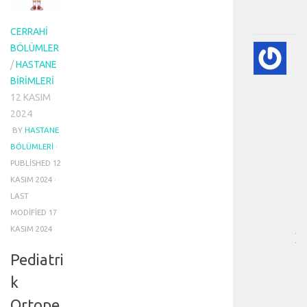
.
.
CERRAHI
BÖLÜMLER
💨
P
/
HASTANE
(A
BIRIMLERI
SÖ
12 KASIM
HA
2024
BI
BY
HASTANE
RE
BÖLÜMLERI
·
-
PUBLISHED
12
HA
BÖ
KASIM 2024
·
SA
LAST
[
MODIFIED
17
…
KASIM 2024
]
p
Pediatri
n
k
ö
m
Ortope