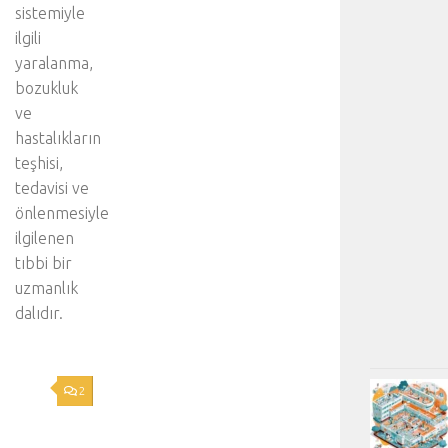
sistemiyle
ilgili
yaralanma,
bozukluk
ve
hastalıkların
teşhisi,
tedavisi ve
önlenmesiyle
ilgilenen
tıbbi bir
uzmanlık
dalıdır.
2