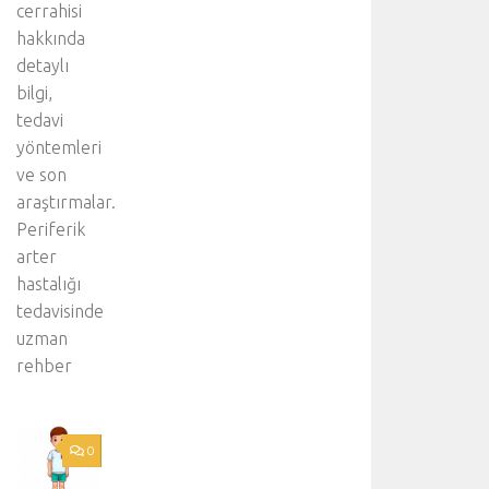
cerrahisi
n
i
hakkında
z
detaylı
:
bilgi,
A
tedavi
o
yöntemleri
r
ve son
t
d
araştırmalar.
i
Periferik
s
arter
e
hastalığı
k
tedavisinde
s
i
uzman
y
rehber
o
n
u
:
0
.