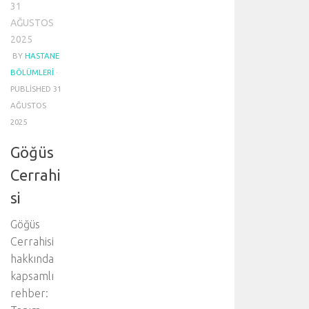
31
AĞUSTOS
2025
BY
HASTANE
BÖLÜMLERI
·
PUBLISHED
31
AĞUSTOS
2025
Göğüs
Cerrahi
si
Göğüs
Cerrahisi
hakkında
kapsamlı
rehber: