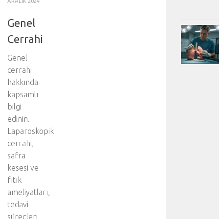
ARALIK 2024
Genel
Cerrahi
Genel
cerrahi
hakkında
kapsamlı
bilgi
edinin.
Laparoskopik
cerrahi,
safra
kesesi ve
fıtık
ameliyatları,
tedavi
süreçleri