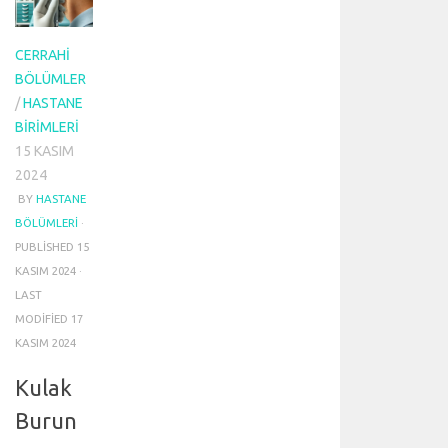
i
n
CERRAHI
a
BÖLÜMLER
n
a
/
HASTANE
k
BIRIMLERI
o
15 KASIM
n
2024
u
BY
HASTANE
y
BÖLÜMLERI
·
u
z
PUBLISHED
15
i
KASIM 2024
·
y
LAST
a
MODIFIED
17
r
KASIM 2024
e
t
Kulak
e
d
Burun
i