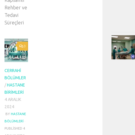
Kapsamlı
Rehber ve
Tedavi
Süreçleri
3
CERRAHI
BÖLÜMLER
/
HASTANE
BIRIMLERI
4 ARALIK
2024
BY
HASTANE
BÖLÜMLERI
·
PUBLISHED
4