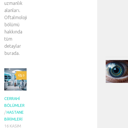
uzmanlık
alanları.
Oftalmoloji
bölümü
hakkında
tüm
detaylar
burada.
9
CERRAHI
BÖLÜMLER
/
HASTANE
BIRIMLERI
16 KASIM