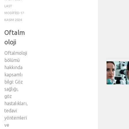
LAST
MODIFIED
17
KASIM 2024
Oftalm
oloji
Oftalmoloji
bölümü
hakkında
kapsamlı
bilgi: Göz
sağlığı,
göz
hastalıkları,
tedavi
yöntemleri
ve