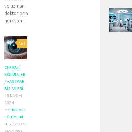
ve uzman
doktorların
görevleri.
6
CERRAHI
BÖLÜMLER
/
HASTANE
BIRIMLERI
18 KASIM
2024
BY
HASTANE
BÖLÜMLERI
·
PUBLISHED
18
KASIM 2024
·