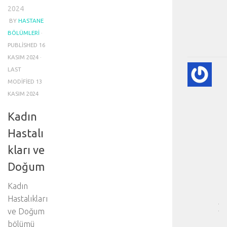
2024
BY
HASTANE
BÖLÜMLERI
·
PUBLISHED
16
KASIM 2024
·
KA
LAST
KA
MODIFIED
13
HA
KASIM 2024
HA
BI
Kadın
RE
Hastalı
❤️
-
kları ve
HA
Doğum
BÖ
SA
Kadın
[
…
Hastalıkları
]
ve Doğum
D
bölümü