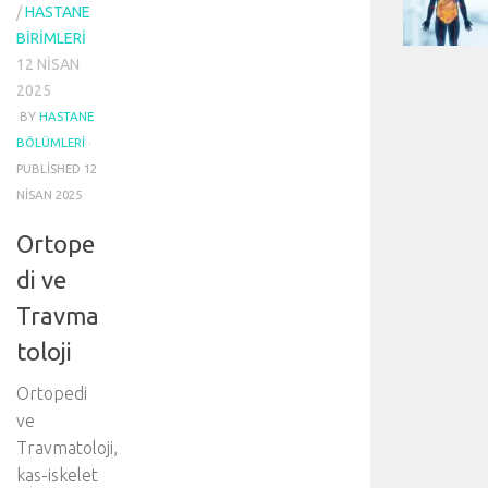
/
HASTANE
BIRIMLERI
12 NISAN
2025
BY
HASTANE
BÖLÜMLERI
·
PUBLISHED
12
NISAN 2025
Ortope
di ve
Travma
toloji
Ortopedi
ve
Travmatoloji,
kas-iskelet