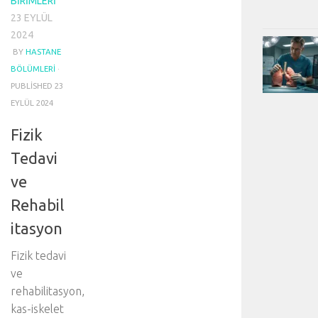
BIRIMLERI
23 EYLÜL
2024
BY
HASTANE
BÖLÜMLERI
·
PUBLISHED
23
EYLÜL 2024
Fizik
Tedavi
ve
Rehabil
itasyon
Fizik tedavi
ve
rehabilitasyon,
kas-iskelet