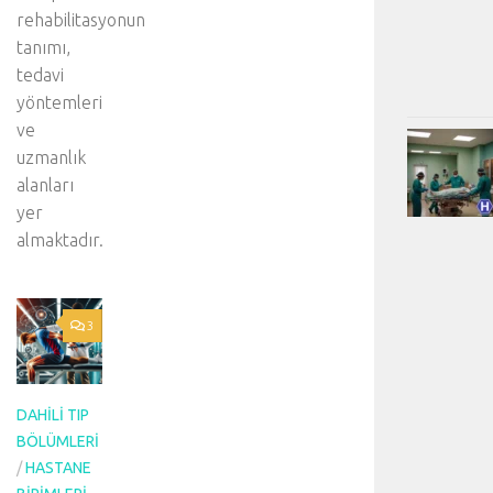
rehabilitasyonun
tanımı,
tedavi
yöntemleri
ve
uzmanlık
alanları
yer
almaktadır.
3
DAHILI TIP
BÖLÜMLERI
/
HASTANE