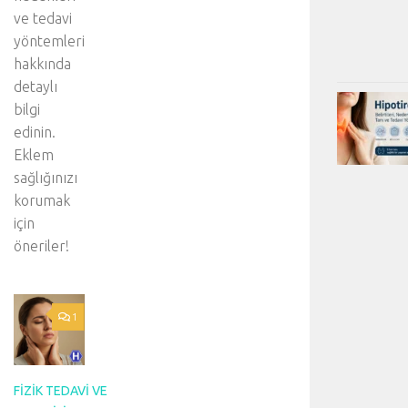
ve tedavi
yöntemleri
hakkında
detaylı
bilgi
edinin.
Eklem
sağlığınızı
korumak
için
öneriler!
1
FIZIK TEDAVI VE