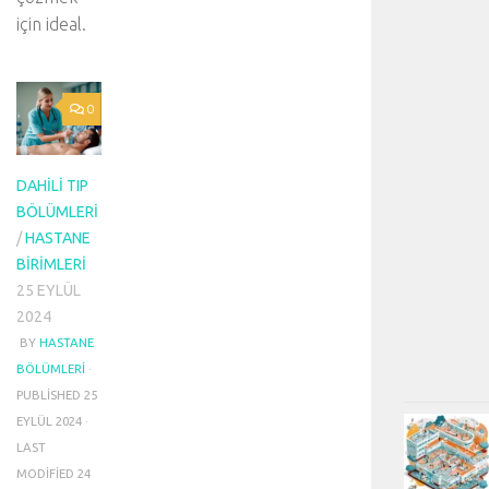
için ideal.
0
DAHILI TIP
BÖLÜMLERI
/
HASTANE
BIRIMLERI
25 EYLÜL
2024
BY
HASTANE
BÖLÜMLERI
·
PUBLISHED
25
EYLÜL 2024
·
LAST
MODIFIED
24