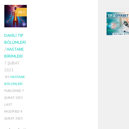
0
DAHILI TIP
BÖLÜMLERI
/
HASTANE
BIRIMLERI
7 ŞUBAT
2025
BY
HASTANE
BÖLÜMLERI
·
PUBLISHED
7
ŞUBAT 2025
·
LAST
MODIFIED
4
ŞUBAT 2025