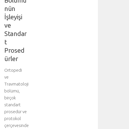
Bölümü
i
nün
y
l
İşleyişi
e
ve
g
e
Standar
r
t
ç
Prosed
e
k
ürler
l
e
Ortopedi
ş
ve
t
Travmatoloji
i
bölümü,
r
birçok
i
standart
l
i
prosedür ve
r
protokol
.
çerçevesinde