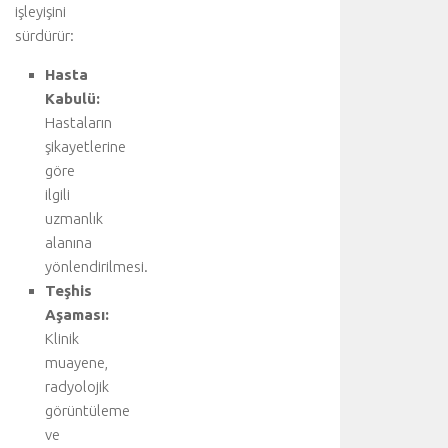
T
işleyişini
e
sürdürür:
d
a
Hasta
v
Kabulü:
i
Hastaların
y
şikayetlerine
i
ü
göre
s
ilgili
t
uzmanlık
l
alanına
e
yönlendirilmesi.
n
Teşhis
e
Aşaması:
n
a
Klinik
n
muayene,
a
radyolojik
b
görüntüleme
ö
ve
l