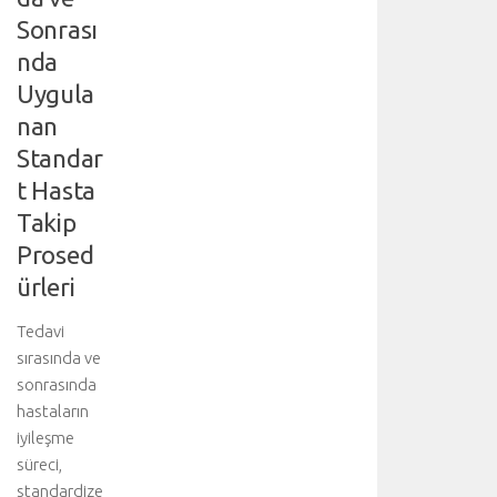
i
Sonrası
i
nda
ç
i
Uygula
n
nan
a
Standar
n
a
t Hasta
k
Takip
o
n
Prosed
u
ürleri
y
u
Tedavi
z
sırasında ve
i
sonrasında
y
a
hastaların
r
iyileşme
e
süreci,
t
standardize