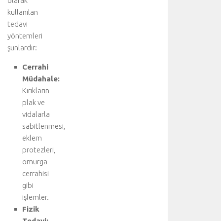
olarak
kullanılan
tedavi
yöntemleri
şunlardır:
Cerrahi
Müdahale:
Kırıkların
plak ve
vidalarla
sabitlenmesi,
eklem
protezleri,
omurga
cerrahisi
gibi
işlemler.
Fizik
Tedavi: