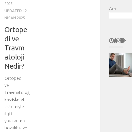
2025
·
Ara
UPDATED
12
NISAN 2025
Ortope
di ve
Travm
atoloji
Nedir?
Ortopedi
ve
Travmatoloji,
kas-iskelet
sistemiyle
ilgili
yaralanma,
bozukluk ve