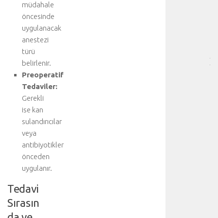
müdahale
HA
öncesinde
BÖ
uygulanacak
SA
anestezi
[
…
türü
]
belirlenir.
D
Preoperatif
a
Tedaviler:
h
Gerekli
a
ise kan
d
sulandırıcılar
e
t
veya
a
antibiyotikler
y
önceden
l
uygulanır.
ı
b
Tedavi
i
Sırasın
l
g
da ve