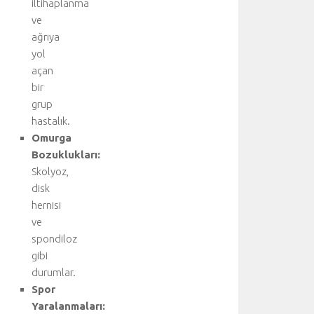
iltihaplanma
ve
ağrıya
yol
açan
bir
grup
hastalık.
Omurga
Bozuklukları:
Skolyoz,
disk
hernisi
ve
spondiloz
gibi
durumlar.
Spor
Yaralanmaları: