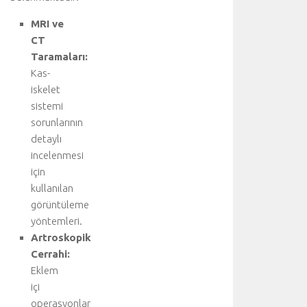
ı
ğ
MRI ve
ı
CT
n
Taramaları:
d
Kas-
a
c
iskelet
e
sistemi
r
sorunlarının
r
detaylı
a
incelenmesi
h
için
i
kullanılan
t
e
görüntüleme
d
yöntemleri.
a
Artroskopik
v
Cerrahi:
i
Eklem
.
içi
.
operasyonlar
.