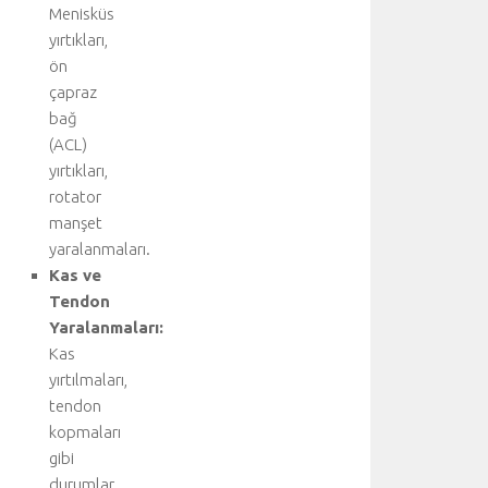
Menisküs
yırtıkları,
ön
çapraz
bağ
(ACL)
yırtıkları,
rotator
manşet
yaralanmaları.
Kas ve
Tendon
Yaralanmaları:
Kas
yırtılmaları,
tendon
kopmaları
gibi
durumlar.