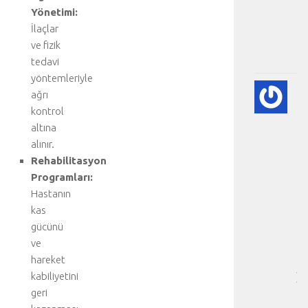
Yönetimi:
:
.
İlaçlar
.
ve fizik
.
tedavi
yöntemleriyle
💨
ağrı
P
kontrol
(A
altına
SÖ
alınır.
HA
Rehabilitasyon
BI
RE
Programları:
-
Hastanın
HA
kas
BÖ
gücünü
SA
ve
[
hareket
…
kabiliyetini
]
p
geri
n