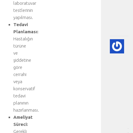
laboratuvar
ü
testlerinin
m
.
yapılması.
.
Tedavi
.
Planlaması:
Hastalığın
💙
türüne
PE
ve
EK
şiddetine
(K
göre
GÖ
HA
cerrahi
BI
veya
RE
konservatif
-
tedavi
HA
planının
BÖ
hazırlanması.
SA
Ameliyat
[
…
Süreci:
]
Gerekli