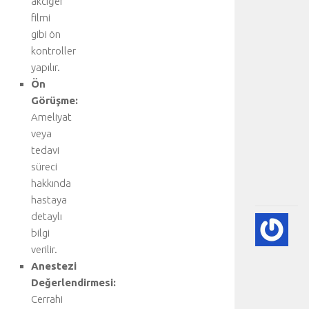
akciğer
e
d
filmi
i
gibi ön
n
kontroller
i
yapılır.
z
Ön
:
Görüşme:
K
Ameliyat
a
l
veya
p
tedavi
.
süreci
.
hakkında
.
hastaya
detaylı
🫀
bilgi
A
verilir.
DI
HA
Anestezi
BI
Değerlendirmesi:
RE
Cerrahi
-