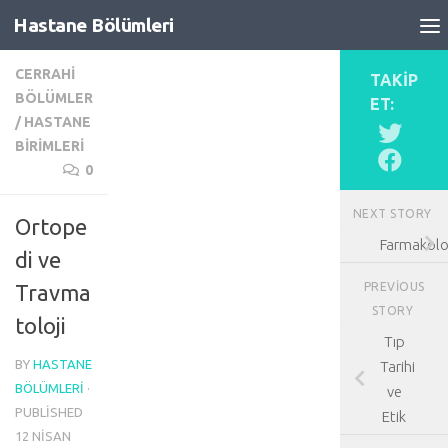
Hastane Bölümleri
Skip to content
CERRAHI
TAKIP
BÖLÜMLER
ET:
/
HASTANE
BIRIMLERI
0
NEXT STORY
Ortope
Farmakolo
di ve
PREVIOUS
Travma
STORY
toloji
Tıp
BY
HASTANE
Tarihi
BÖLÜMLERI
·
ve
PUBLISHED
Etik
12 NISAN