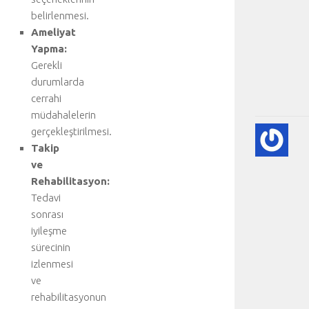
belirlenmesi.
Ameliyat
Yapma:
Gerekli
durumlarda
cerrahi
müdahalelerin
gerçekleştirilmesi.
KA
KA
Takip
HA
ve
HA
Rehabilitasyon:
BI
Tedavi
RE
sonrası
❤️
iyileşme
-
sürecinin
HA
BÖ
izlenmesi
SA
ve
[
rehabilitasyonun
…