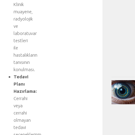
Klinik
muayene,
radyolojik
ve
laboratuvar
testleri
ile
hastalıkların
tanısının
konulması.
Tedavi
Planı
Hazırlama:
Cerrahi
veya
cerrahi
olmayan
tedavi
seçeneklerinin