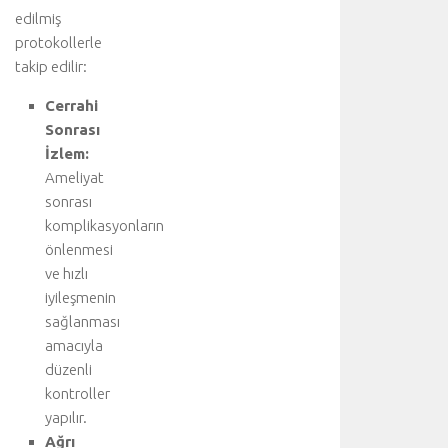
e
edilmiş
d
protokollerle
i
takip edilir:
n
i
Cerrahi
z
Sonrası
:
A
İzlem:
o
Ameliyat
r
sonrası
t
komplikasyonların
d
önlenmesi
i
ve hızlı
s
iyileşmenin
e
k
sağlanması
s
amacıyla
i
düzenli
y
kontroller
o
yapılır.
n
Ağrı
u