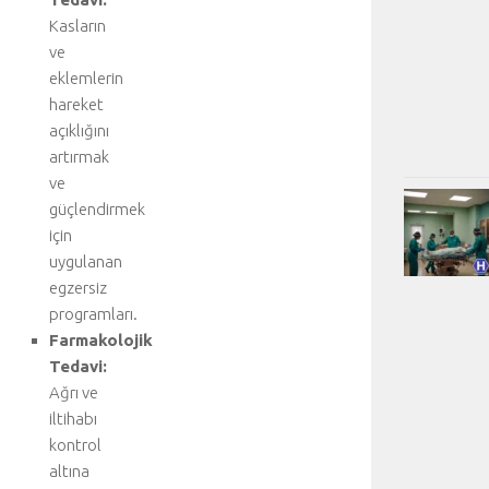
Kasların
ve
eklemlerin
hareket
açıklığını
artırmak
ve
güçlendirmek
için
uygulanan
egzersiz
programları.
Farmakolojik
Tedavi:
Ağrı ve
iltihabı
kontrol
altına