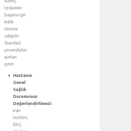
süreci,
i
tedavinin
i
başarısı için
ç
i
kritik
n
öneme
a
sahiptir.
n
Standart
a
prosedürler
k
şunları
o
içerir:
n
u
Hastanın
y
Genel
u
z
Sağlık
i
Durumunun
y
Değerlendirilmesi:
a
Kan
r
testleri,
e
EKG,
t