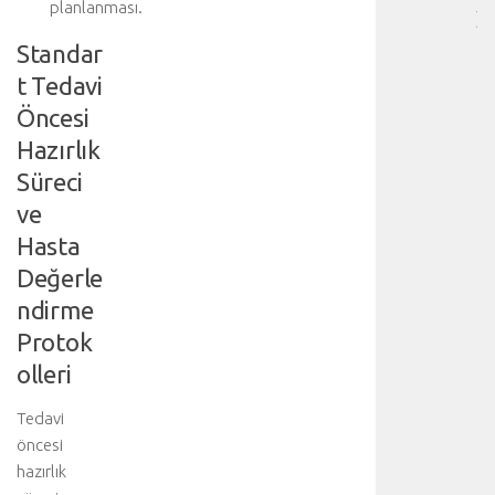
planlanması.
]
D
Standar
a
t Tedavi
h
a
Öncesi
f
Hazırlık
a
Süreci
z
l
ve
a
Hasta
d
e
Değerle
t
ndirme
a
Protok
y
l
olleri
ı
b
Tedavi
i
öncesi
ş
hazırlık
g