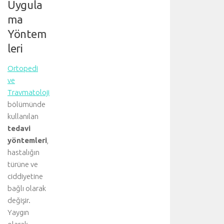
Uygula
ma
Yöntem
leri
Ortopedi
ve
Travmatoloji
bölümünde
kullanılan
tedavi
yöntemleri
,
hastalığın
türüne ve
ciddiyetine
bağlı olarak
değişir.
Yaygın