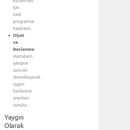
kazanması
ö
için
m
özel
o
programlar
t
hazırlanır.
o
Diyet
r
a
ve
k
Beslenme:
s
Hastaların
,
iyileşme
u
sürecini
z
destekleyecek
a
uygun
m
ı
beslenme
ş
önerileri
h
sunulur.
a
v
Yaygın
a
Olarak
k