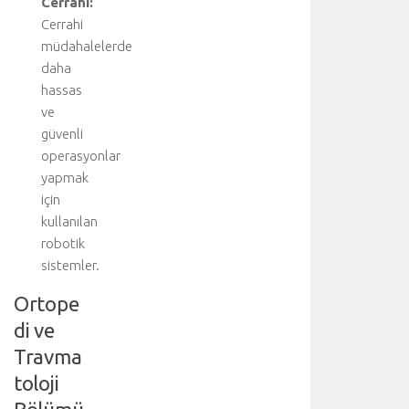
Cerrahi:
b
Cerrahi
b
müdahalelerde
i
daha
d
i
hassas
s
ve
i
güvenli
p
operasyonlar
l
yapmak
i
için
n
kullanılan
i
n
robotik
i
sistemler.
ş
Ortope
b
i
di ve
r
Travma
l
i
toloji
ğ