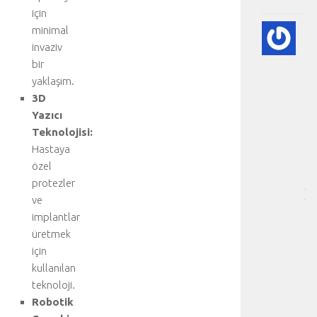
için
A
minimal
DI
invaziv
BE
bir
VE
yaklaşım.
NE
3D
-
Yazıcı
HA
Teknolojisi:
BÖ
SA
Hastaya
[
özel
…
protezler
]
ve
b
implantlar
i
üretmek
r
için
k
a
kullanılan
ç
teknoloji.
t
Robotik
ı