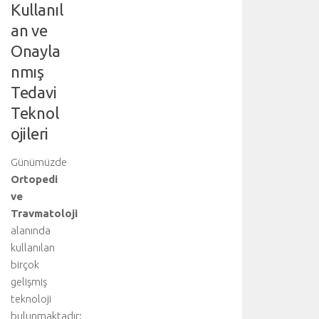
Kullanıl
a
ç
an ve
a
Onayla
ğ
ı
nmış
v
Tedavi
e
Teknol
y
a
ojileri
b
ü
Günümüzde
y
Ortopedi
ü
ve
k
Travmatoloji
b
alanında
ü
l
kullanılan
v
birçok
a
gelişmiş
r
teknoloji
l
bulunmaktadır: