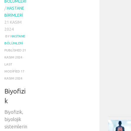
BÖLÜMLERI
/
HASTANE
BIRIMLERI
21 KASIM
2024
BY
HASTANE
BÖLÜMLERI
·
PUBLISHED
21
KASIM 2024
·
LAST
MODIFIED
17
KASIM 2024
Biyofizi
k
Biyofizik,
biyolojik
sistemlerin