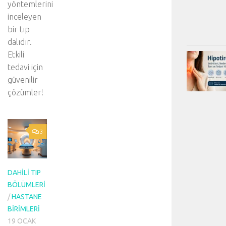
yöntemlerini
inceleyen
bir tıp
dalıdır.
Etkili
tedavi için
güvenilir
çözümler!
3
DAHILI TIP
BÖLÜMLERI
/
HASTANE
BIRIMLERI
19 OCAK