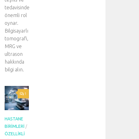
tedavisinde
önemli rol
oynar.
Bilgisayarlı
tomografi,
MRG ve
ultrason
hakkında
bilgi alın.
1
HASTANE
BIRIMLERI
/
ÖZELLIKLI