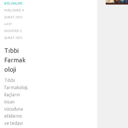
BÖLÜMLERI
·
PUBLISHED
4
ŞUBAT 2025
·
LAST
MODIFIED
2
ŞUBAT 2025
Tıbbi
Farmak
oloji
Tıbbi
farmakoloji,
ilaçların
insan
vücuduna
etkilerini
ve tedavi