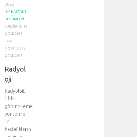
2025
BY
HASTANE
BÖLÜMLERI
·
PUBLISHED
19
OCAK 2025
·
LAST
MODIFIED
18
OCAK 2025
Radyol
oji
Radyoloji,
tıbbi
görüntüleme
yöntemleri
ile
hastalıkların
teşhis ve