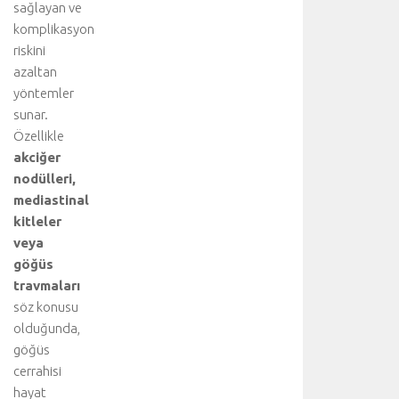
sağlayan ve
komplikasyon
riskini
azaltan
yöntemler
sunar.
Özellikle
akciğer
nodülleri,
mediastinal
kitleler
veya
göğüs
travmaları
söz konusu
olduğunda,
göğüs
cerrahisi
hayat