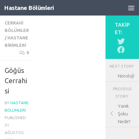
Hastane Bölümleri
Skip to content
CERRAHI
TAKIP
BÖLÜMLER
ET:
/
HASTANE
BIRIMLERI
9
NEXT STORY
Göğüs
Nöroloji
Cerrahi
PREVIOUS
si
STORY
BY
HASTANE
Yanık
BÖLÜMLERI
·
Şoku
PUBLISHED
Nedir?
31
AĞUSTOS