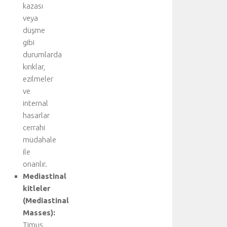
kazası
b
veya
ü
düşme
l
v
gibi
a
durumlarda
r
kırıklar,
l
ezilmeler
ı
ve
ğ
internal
ı
hasarlar
n
d
cerrahi
a
müdahale
c
ile
e
onarılır.
r
Mediastinal
r
kitleler
a
(Mediastinal
h
i
Masses):
t
Timus