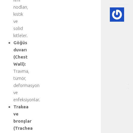
nodları,
🫀
kistik
A
ve
DI
solid
HA
kitleler.
BI
RE
Göğüs
-
duvarı
HA
(Chest
BÖ
Wall):
SA
Travma,
[
tümör,
…
deformasyon
]
D
ve
a
enfeksiyonlar.
h
Trakea
a
ve
d
bronşlar
e
(Trachea
t