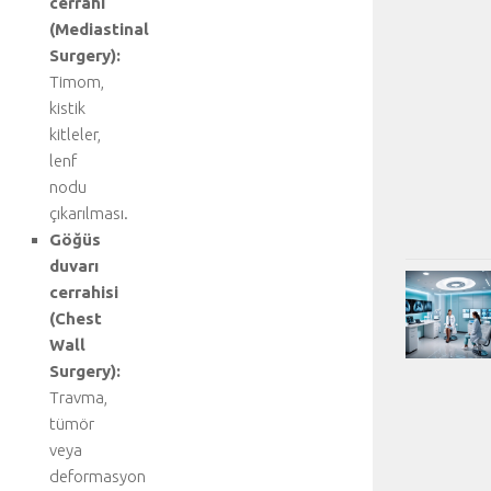
cerrahi
(Mediastinal
Surgery):
Timom,
kistik
kitleler,
lenf
nodu
çıkarılması.
Göğüs
duvarı
cerrahisi
(Chest
Wall
Surgery):
Travma,
tümör
veya
deformasyon