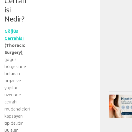
Cerrah
isi
Nedir?
Göğüs
Cerrahisi
(Thoracic
Surgery)
,
göğüs
bölgesinde
bulunan
organ ve
yapılar
üzerinde
cerrahi
müdahaleleri
kapsayan
tıp dalıdır.
Bu alan,