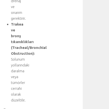
drenaj
b
ve
i
onarım
r
k
gerektirir.
a
Trakea
ç
ve
t
bronş
ı
tıkanıklıkları
b
(Tracheal/Bronchial
b
Obstruction):
i
d
Solunum
i
yollarındaki
s
daralma
i
veya
p
tümörler
l
cerrahi
i
olarak
n
i
düzeltilir.
n