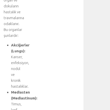
organ ve
z
dokuların
i
hastalık ve
y
travmalarına
a
odaklanır.
r
Bu organlar
e
şunlardır:
t
e
Akciğerler
d
(Lungs):
i
n
Kanser,
i
enfeksiyon,
z
nodül
:
ve
K
kronik
a
hastalıklar.
l
Mediasten
p
.
(Mediastinum):
.
Timus,
.
lenf