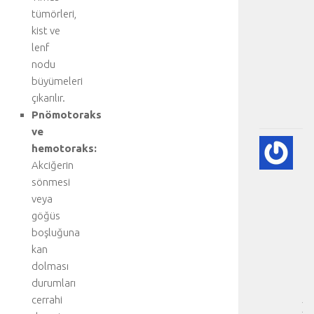
e
tümörleri,
d
kist ve
a
lenf
v
nodu
i
büyümeleri
.
.
çıkarılır.
.
Pnömotoraks
ve
A
hemotoraks:
DI
Akciğerin
BE
sönmesi
VE
veya
NE
göğüs
-
boşluğuna
HA
BÖ
kan
SA
dolması
[
durumları
…
cerrahi
]