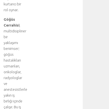
kurtarıcı bir
rol oynar.
Göğüs
Cerrahisi
,
multidisipliner
bir
yaklaşımı
benimser;
göğüs
hastalıkları
uzmanları,
onkologlar,
radyologlar
ve
anestesistlerle
yakın iş
birliği içinde
çalışır. Bu iş