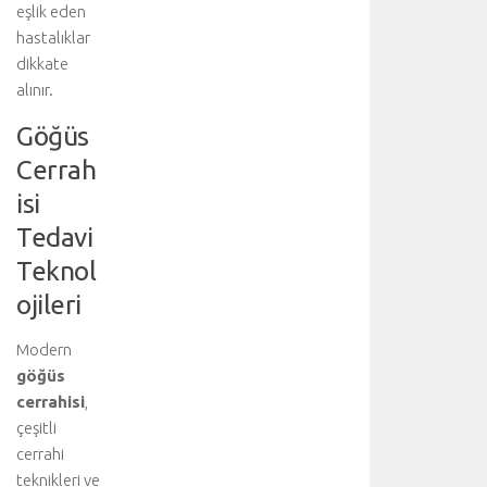
eşlik eden
i
hastalıklar
r
dikkate
i
l
alınır.
i
Göğüs
r
.
Cerrah
T
isi
e
d
Tedavi
a
Teknol
v
i
ojileri
y
i
Modern
ü
göğüs
s
cerrahisi
,
t
çeşitli
l
e
cerrahi
n
teknikleri ve