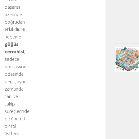
başarısı
üzerinde
doğrudan
etkilidir. Bu
nedenle
göğüs
cerrahisi
,
sadece
operasyon
odasında
değil, aynı
zamanda
tanı ve
takip
süreçlerinde
de önemli
bir rol
üstlenir.