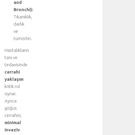
and
a
y
Bronchi):
l
Tıkanıklık,
ı
darlık
b
ve
i
tümörler.
l
g
Hastalıkların
i
tanı ve
i
tedavisinde
ç
cerrahi
i
n
yaklaşım
a
kritik rol
n
oynar.
a
Ayrıca
k
göğüs
o
cerrahisi,
n
minimal
u
y
invaziv