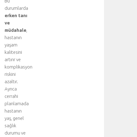
Bu
i
ş
durumlarda
b
erken tanı
i
ve
r
müdahale
,
l
hastanın
i
yaşam
ğ
kalitesini
i
y
artırır ve
l
komplikasyon
e
riskini
g
azaltır.
e
Ayrıca
r
cerrahi
ç
planlamada
e
k
hastanın
l
yaş, genel
e
sağlık
ş
durumu ve
t