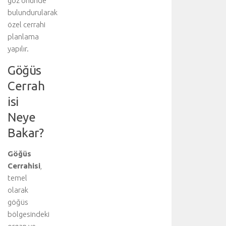
göz önünde
a
bulundurularak
y
l
özel cerrahi
ı
planlama
b
yapılır.
i
ş
Göğüs
g
Cerrah
i
i
isi
ç
Neye
i
n
Bakar?
a
n
Göğüs
a
Cerrahisi
,
k
temel
o
olarak
n
göğüs
u
bölgesindeki
y
u