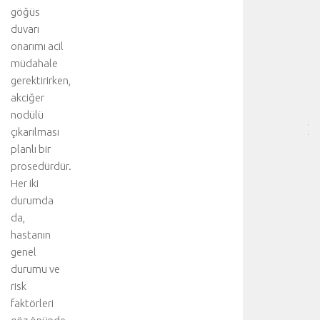
RE
göğüs
❤️
duvarı
-
onarımı acil
HA
müdahale
BÖ
gerektirirken,
SA
akciğer
[
…
nodülü
]
çıkarılması
D
planlı bir
a
prosedürdür.
h
Her iki
a
durumda
f
da,
a
z
hastanın
l
genel
a
durumu ve
d
risk
e
faktörleri
t