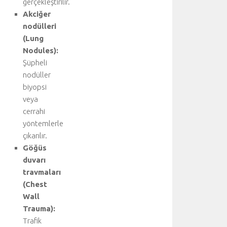
gerçekleştirilir.
m
ı
Akciğer
ş
nodülleri
h
(Lung
a
Nodules):
v
Şüpheli
a
nodüller
k
biyopsi
a
ç
veya
a
cerrahi
ğ
yöntemlerle
ı
çıkarılır.
v
Göğüs
e
duvarı
y
travmaları
a
b
(Chest
ü
Wall
y
Trauma):
ü
Trafik
k