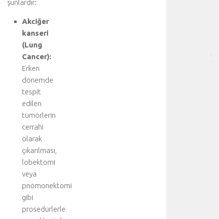
şunlardır:
HA
BÖ
Akciğer
SA
kanseri
[
(Lung
…
Cancer):
]
p
Erken
n
dönemde
ö
tespit
m
edilen
o
tümörlerin
t
cerrahi
o
olarak
r
a
çıkarılması,
k
lobektomi
s
veya
,
pnömonektomi
u
gibi
z
prosedürlerle
a