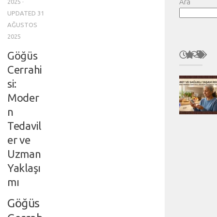
Ara
2025
·
UPDATED
31
AĞUSTOS
2025
Göğüs
Cerrahi
si:
Moder
n
Tedavil
er ve
Uzman
Yaklaşı
mı
Göğüs