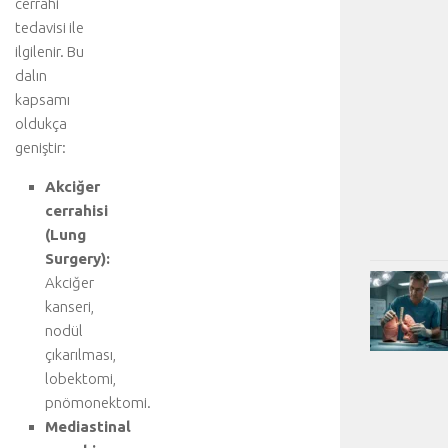
cerrahi
tedavisi ile
ilgilenir. Bu
dalın
kapsamı
oldukça
geniştir:
Akciğer
cerrahisi
(Lung
Surgery):
Akciğer
kanseri,
nodül
çıkarılması,
lobektomi,
pnömonektomi.
Mediastinal