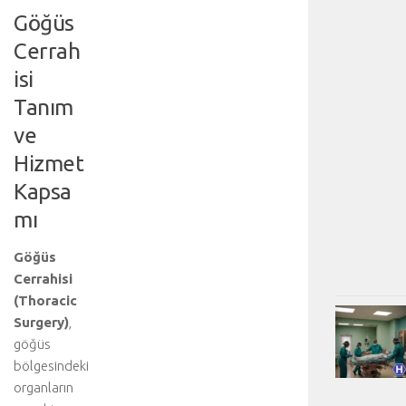
Göğüs
Cerrah
isi
Tanım
ve
Hizmet
Kapsa
mı
Göğüs
Cerrahisi
(Thoracic
Surgery)
,
göğüs
bölgesindeki
organların