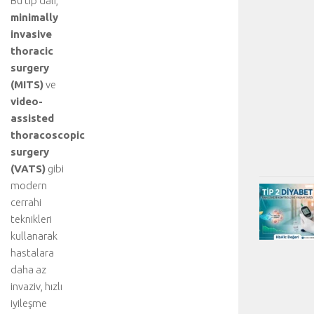
Bu tıp dalı,
minimally
invasive
thoracic
surgery
(MITS)
ve
video-
assisted
thoracoscopic
surgery
(VATS)
gibi
modern
cerrahi
teknikleri
kullanarak
hastalara
daha az
invaziv, hızlı
iyileşme