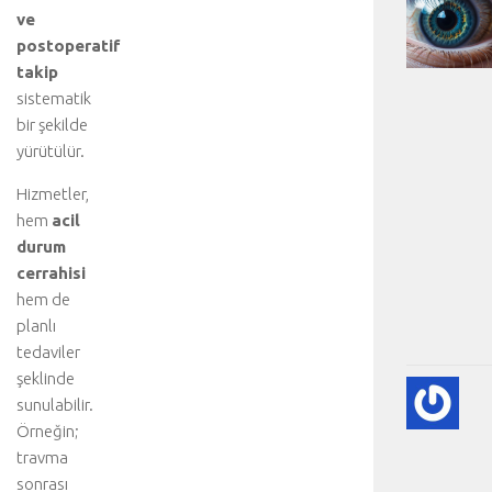
ve
postoperatif
takip
sistematik
bir şekilde
yürütülür.
Hizmetler,
hem
acil
durum
cerrahisi
hem de
planlı
tedaviler
şeklinde
KA
sunulabilir.
KA
Örneğin;
HA
travma
HA
BI
sonrası