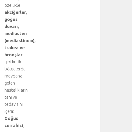
özellikle
akciğerler,
göğüs
duvarı,
mediasten
(mediastinum),
trakea ve
bronşlar
gibi kritik
bölgelerde
meydana
gelen
hastalıkların
tanı ve
tedavisini
içerir.
Göğüs
cerrahisi
,