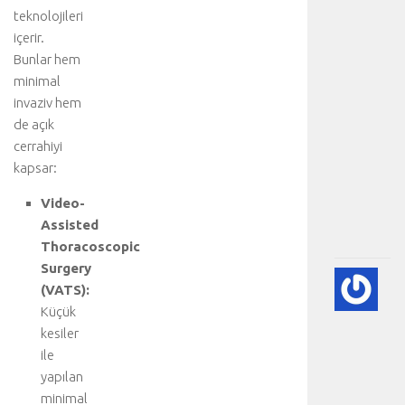
e
teknolojileri
n
içerir.
a
Bunlar hem
n
minimal
a
invaziv hem
b
ö
de açık
l
cerrahiyi
ü
kapsar:
m
.
Video-
.
Assisted
.
Thoracoscopic
Surgery
💙
(VATS):
PE
Küçük
EK
kesiler
(K
GÖ
ile
HA
yapılan
BI
minimal