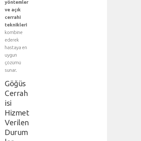
u
yöntemler
z
ve açık
i
cerrahi
y
teknikleri
a
kombine
r
ederek
e
t
hastaya en
e
uygun
d
çözümü
i
sunar.
n
i
Göğüs
z
Cerrah
:
A
isi
o
Hizmet
r
t
Verilen
d
Durum
i
s