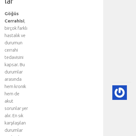
lar
e
k
Göğüs
s
Cerrahisi
,
i
birçok farklı
y
hastalık ve
o
durumun
n
u
cerrahi
:
tedavisini
.
kapsar. Bu
.
durumlar
.
arasında
hem kronik
💨
hem de
P
akut
(A
SÖ
sorunlar yer
HA
alır. En sık
BI
karşılaşılan
RE
durumlar
-