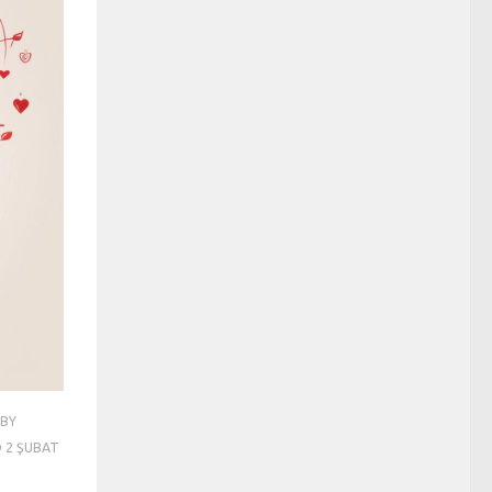
BY
D
2 ŞUBAT