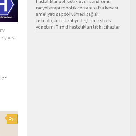
hastalıklar
polikistik over sendromu
radyoterapi
robotik cerrahi
safra kesesi
ameliyatı
saç dökülmesi
sağlık
teknolojileri
stent yerleştirme
stres
yönetimi
Tiroid hastalıkları
tıbbi cihazlar
BY
D
4 ŞUBAT
leri
0