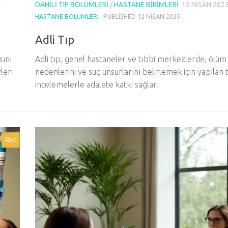
DAHILI TIP BÖLÜMLERI
/
HASTANE BIRIMLERI
12 NISAN 202
Y
HASTANE BÖLÜMLERI
· PUBLISHED
12 NISAN 2025
Adli Tıp
sını
Adli tıp, genel hastaneler ve tıbbi merkezlerde, ölüm
leri
nedenlerini ve suç unsurlarını belirlemek için yapılan 
incelemelerle adalete katkı sağlar.
0