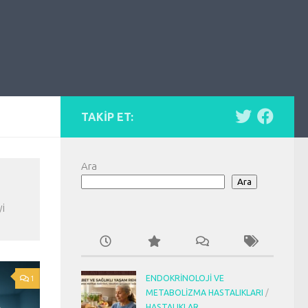
TAKIP ET:
Ara
Ara
yi
1
ENDOKRINOLOJI VE
METABOLIZMA HASTALIKLARI
/
HASTALIKLAR