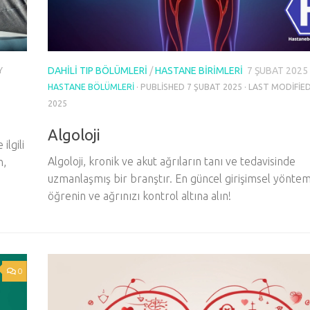
DAHILI TIP BÖLÜMLERI
/
HASTANE BIRIMLERI
7 ŞUBAT 2025
Y
HASTANE BÖLÜMLERI
· PUBLISHED
7 ŞUBAT 2025
· LAST MODIFIE
2025
Algoloji
ilgili
Algoloji, kronik ve akut ağrıların tanı ve tedavisinde
n,
uzmanlaşmış bir branştır. En güncel girişimsel yöntem
öğrenin ve ağrınızı kontrol altına alın!
0