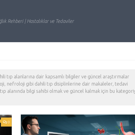
lık Rehberi | Hastalıklar ve Tedaviler
hili tıp alanlarına dair kapsamlı bilgiler ve güncel araştırmalar
 nefroloji gibi dahili tıp disiplinlerine dair makaleler, tedavi
tıp alanında bilgi sahibi olmak ve güncel kalmak için bu kategori
0