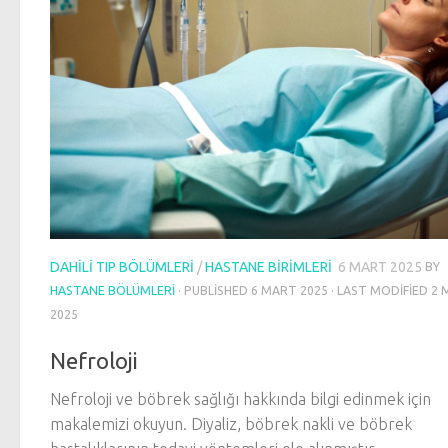
DAHILI TIP BÖLÜMLERI
/
HASTANE BIRIMLERI
6 MART 2025
BY
HASTANE BÖLÜMLERI
· PUBLISHED
6 MART 2025
· LAST MODIFIED
2 
2025
Nefroloji
Nefroloji ve böbrek sağlığı hakkında bilgi edinmek için
makalemizi okuyun. Diyaliz, böbrek nakli ve böbrek