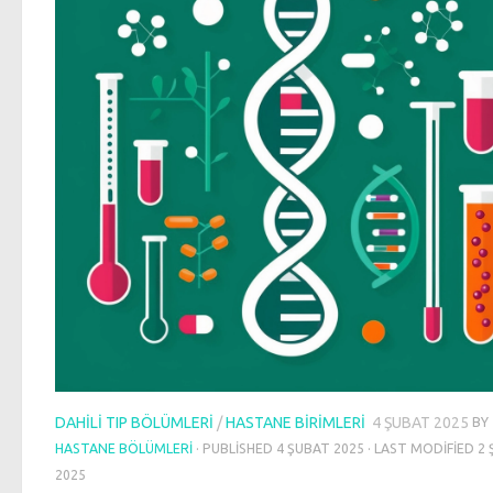
DAHILI TIP BÖLÜMLERI
/
HASTANE BIRIMLERI
4 ŞUBAT 2025
BY
HASTANE BÖLÜMLERI
· PUBLISHED
4 ŞUBAT 2025
· LAST MODIFIED
2 
2025