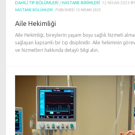
DAHILI TIP BÖLÜMLERI
/
HASTANE BIRIMLERI
12 NISAN 2025
B
HASTANE BÖLÜMLERI
· PUBLISHED
12 NISAN 2025
Aile Hekimliği
Aile Hekimliği, bireylerin yaşam boyu sağlık hizmeti alma
sağlayan kapsamlı bir tıp disiplinidir. Aile hekiminin görev
ve hizmetleri hakkında detaylı bilgi alın.