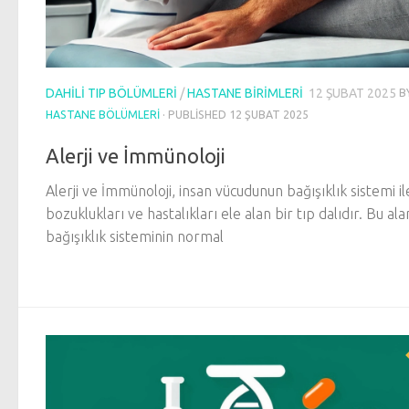
DAHILI TIP BÖLÜMLERI
/
HASTANE BIRIMLERI
12 ŞUBAT 2025
B
HASTANE BÖLÜMLERI
· PUBLISHED
12 ŞUBAT 2025
Alerji ve İmmünoloji
Alerji ve İmmünoloji, insan vücudunun bağışıklık sistemi ile 
bozuklukları ve hastalıkları ele alan bir tıp dalıdır. Bu ala
bağışıklık sisteminin normal