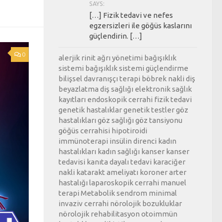
SAYS:
[…] Fizik tedavi ve nefes
egzersizleri ile göğüs kaslarını
güçlendirin. […]
0
alerjik rinit
ağrı yönetimi
bağışıklık
sistemi
bağışıklık sistemi güçlendirme
bilişsel davranışçı terapi
böbrek nakli
diş
beyazlatma
diş sağlığı
elektronik sağlık
kayıtları
endoskopik cerrahi
fizik tedavi
genetik hastalıklar
genetik testler
göz
hastalıkları
göz sağlığı
göz tansiyonu
göğüs cerrahisi
hipotiroidi
immünoterapi
insülin direnci
kadın
hastalıkları
kadın sağlığı
kanser
kanser
tedavisi
kanıta dayalı tedavi
karaciğer
nakli
katarakt ameliyatı
koroner arter
hastalığı
laparoskopik cerrahi
manuel
terapi
Metabolik sendrom
minimal
invaziv cerrahi
nörolojik bozukluklar
nörolojik rehabilitasyon
otoimmün