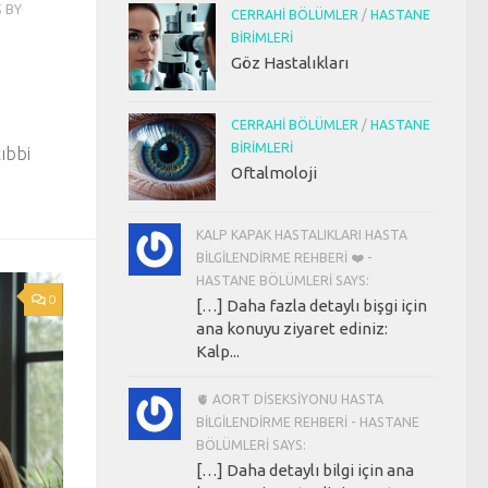
5
BY
CERRAHI BÖLÜMLER
/
HASTANE
BIRIMLERI
Göz Hastalıkları
CERRAHI BÖLÜMLER
/
HASTANE
BIRIMLERI
tıbbi
Oftalmoloji
KALP KAPAK HASTALIKLARI HASTA
BILGILENDIRME REHBERI ❤️ -
HASTANE BÖLÜMLERI SAYS:
0
[…] Daha fazla detaylı bişgi için
ana konuyu ziyaret ediniz:
Kalp...
🫀 AORT DISEKSIYONU HASTA
BILGILENDIRME REHBERI - HASTANE
BÖLÜMLERI SAYS:
[…] Daha detaylı bilgi için ana