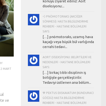
konuyu ziyaret ediniz: Aort
diseksiyonu:...
💨 PNÖMOTORAKS (AKCIĞER
SÖNMESI): HASTA BILGILENDIRME
REHBERI - HASTANE BÖLÜMLERI
SAYS:
[…] pnömotoraks, uzamış hava
kaçağı veya büyük bül varlığında
cerrahi tedavi...
AORT DISEKSIYONU: BELIRTILERI VE
NEDENLERI - HASTANE BÖLÜMLERI
BY
SAYS:
D
2 MART
[…] birkaç tıbbi disiplinin iş
birliğiyle gerçekleştirilir.
Tedaviyi üstlenen ana bölüm...
💙 PEKTUS EKSKAVATUM (KUNDURACI
sal
GÖĞSÜ) HASTA BILGILENDIRME
ete ve
REHBERI - HASTANE BÖLÜMLERI