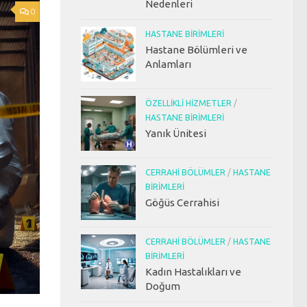
Nedenleri
0
HASTANE BIRIMLERI
Hastane Bölümleri ve
Anlamları
ÖZELLIKLI HIZMETLER
/
HASTANE BIRIMLERI
Yanık Ünitesi
CERRAHI BÖLÜMLER
/
HASTANE
BIRIMLERI
Göğüs Cerrahisi
CERRAHI BÖLÜMLER
/
HASTANE
BIRIMLERI
Kadın Hastalıkları ve
Doğum