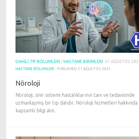
DAHILI TIP BÖLÜMLERI
/
HASTANE BIRIMLERI
31 AĞUSTOS 202
HASTANE BÖLÜMLERI
· PUBLISHED
31 AĞUSTOS 2025
Nöroloji
Nöroloji, sinir sistemi hastalıklarının tanı ve tedavisinde
uzmanlaşmış bir tıp dalıdır. Nöroloji hizmetleri hakkında
kapsamlı bilgi alın.