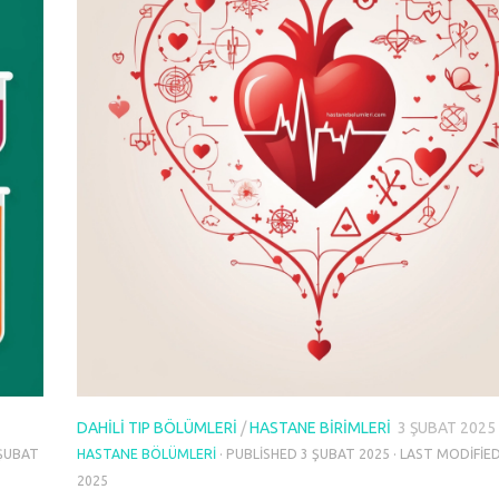
DAHILI TIP BÖLÜMLERI
/
HASTANE BIRIMLERI
3 ŞUBAT 2025
ŞUBAT
HASTANE BÖLÜMLERI
· PUBLISHED
3 ŞUBAT 2025
· LAST MODIFIE
2025