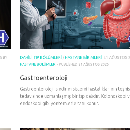
5
DAHILI TIP BÖLÜMLERI
/
HASTANE BIRIMLERI
21 AĞUSTOS 
BY
HASTANE BÖLÜMLERI
· PUBLISHED
21 AĞUSTOS 2025
Gastroenteroloji
Gastroenteroloji, sindirim sistemi hastalıklarının teşhi
tedavisinde uzmanlaşmış bir tıp dalıdır. Kolonoskopi 
endoskopi gibi yöntemlerle tanı konur.