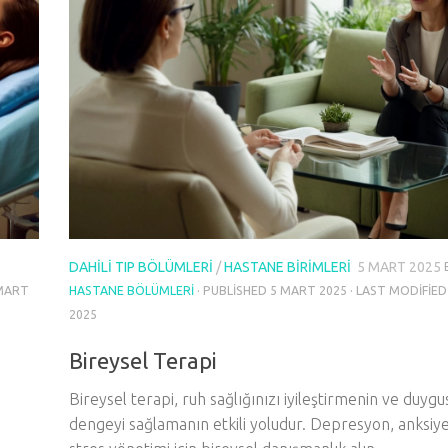
DAHILI TIP BÖLÜMLERI
/
HASTANE BIRIMLERI
5 MART 2025
MART
HASTANE BÖLÜMLERI
· PUBLISHED
5 MART 2025
· LAST MODIFIE
2025
Bireysel Terapi
Bireysel terapi, ruh sağlığınızı iyileştirmenin ve duygu
dengeyi sağlamanın etkili yoludur. Depresyon, anksiy