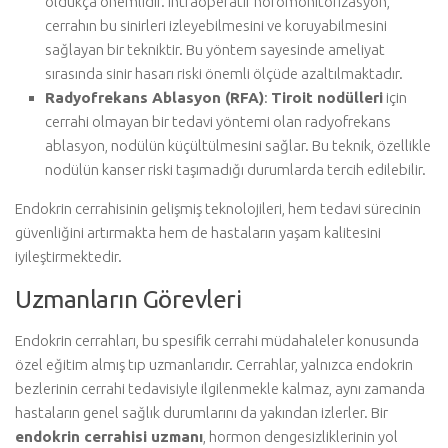
oldukça önemlidir. Intraoperatif nöromonitörizasyon,
cerrahın bu sinirleri izleyebilmesini ve koruyabilmesini
sağlayan bir tekniktir. Bu yöntem sayesinde ameliyat
sırasında sinir hasarı riski önemli ölçüde azaltılmaktadır.
Radyofrekans Ablasyon (RFA)
:
Tiroit nodülleri
için
cerrahi olmayan bir tedavi yöntemi olan radyofrekans
ablasyon, nodülün küçültülmesini sağlar. Bu teknik, özellikle
nodülün kanser riski taşımadığı durumlarda tercih edilebilir.
Endokrin cerrahisinin gelişmiş teknolojileri, hem tedavi sürecinin
güvenliğini artırmakta hem de hastaların yaşam kalitesini
iyileştirmektedir.
Uzmanların Görevleri
Endokrin cerrahları, bu spesifik cerrahi müdahaleler konusunda
özel eğitim almış tıp uzmanlarıdır. Cerrahlar, yalnızca endokrin
bezlerinin cerrahi tedavisiyle ilgilenmekle kalmaz, aynı zamanda
hastaların genel sağlık durumlarını da yakından izlerler. Bir
endokrin cerrahisi uzmanı
, hormon dengesizliklerinin yol