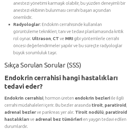
anestezi yönetimi karmaşık olabilir, bu yüzden deneyimli bir
anestezi ekibinin bulunması cerrahi başarı açısından
önemlidir.
Radyologlar
: Endokrin cerrahisinde kullanılan
görüntüleme teknikleri, tanı ve tedavi planlamasında kritik
rol oynar.
Ultrason
,
CT
ve
MRI
gibi yöntemlerle cerrahi
öncesi değerlendirmeler yapılır ve bu süreçte radyologlar
büyük sorumluluk taşır.
Sıkça Sorulan Sorular (SSS)
Endokrin cerrahisi hangi hastalıkları
tedavi eder?
Endokrin cerrahisi
, hormon üreten
endokrin bezleri
ile ilgili
cerrahi müdahaleleri içerir. Bu bezler arasında
tiroit
,
paratiroid
,
adrenal bezler
ve pankreas yer alır.
Tiroit nodülü
,
paratiroid
hastalıkları
ve
adrenal bez tümörleri
en yaygın tedavi edilen
durumlardır.