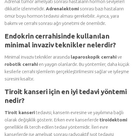
Adrenal tümör ameliyatı sonrası hastaların hormon seviyeleri
dikkatle izlenmelidir.
Adrenalektomi
sonrası bazı hastaların
ömür boyu hormon tedavisi alması gerekebilir. Ayrıca, yara
bakımı ve cerrahi sonrası ağrı yönetimi de önemlidir.
Endokrin cerrahisinde kullanılan
minimal invaziv teknikler nelerdir?
Minimal invaziv teknikler arasında
laparoskopik cerrahi
ve
robotik cerrahi
en yaygın olanlardır. Bu yöntemler, daha küçük
kesilerle cerrahi işlemlerin gerçekleştirilmesini sağlar ve iyileşme
süresini kısaltır.
Tiroit kanseri için en iyi tedavi yöntemi
nedir?
Tiroit kanseri
tedavisi, kanserin evresine ve yayılımına bağlı
olarak değişiklik gösterir. Erken evre kanserlerde
tiroidektomi
genellikle ilk tercih edilen tedavi yöntemidir. İleri evre
kanserlerde ise ameliyat sonrası radyoaktif iyot tedavisi