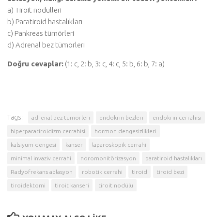
a) Tiroit nodülleri
b) Paratiroid hastalıkları
c) Pankreas tümörleri
d) Adrenal bez tümörleri
Doğru cevaplar:
(1: c, 2: b, 3: c, 4: c, 5: b, 6: b, 7: a)
Tags:
adrenal bez tümörleri
endokrin bezleri
endokrin cerrahisi
hiperparatiroidizm cerrahisi
hormon dengesizlikleri
kalsiyum dengesi
kanser
laparoskopik cerrahi
minimal invaziv cerrahi
nöromonitörizasyon
paratiroid hastalıkları
Radyofrekans ablasyon
robotik cerrahi
tiroid
tiroid bezi
tiroidektomi
tiroit kanseri
tiroit nodülü