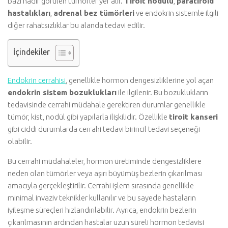
bazı nadir görülen tümörler yer alır.
Tiroit nodülü
,
paratiroid
hastalıkları
,
adrenal bez tümörleri
ve endokrin sistemle ilgili
diğer rahatsızlıklar bu alanda tedavi edilir.
İçindekiler
Endokrin cerrahisi
, genellikle hormon dengesizliklerine yol açan
endokrin sistem bozuklukları
ile ilgilenir. Bu bozuklukların
tedavisinde cerrahi müdahale gerektiren durumlar genellikle
tümör, kist, nodül gibi yapılarla ilişkilidir. Özellikle
tiroit kanseri
gibi ciddi durumlarda cerrahi tedavi birincil tedavi seçeneği
olabilir.
Bu cerrahi müdahaleler, hormon üretiminde dengesizliklere
neden olan tümörler veya aşırı büyümüş bezlerin çıkarılması
amacıyla gerçekleştirilir. Cerrahi işlem sırasında genellikle
minimal invaziv teknikler kullanılır ve bu sayede hastaların
iyileşme süreçleri hızlandırılabilir. Ayrıca, endokrin bezlerin
çıkarılmasının ardından hastalar uzun süreli hormon tedavisi