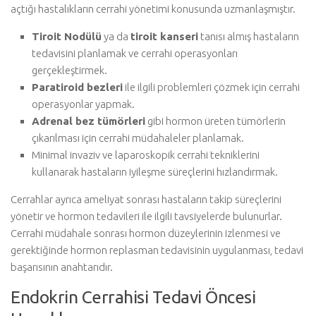
açtığı hastalıkların cerrahi yönetimi konusunda uzmanlaşmıştır.
Tiroit Nodülü
ya da
tiroit kanseri
tanısı almış hastaların
tedavisini planlamak ve cerrahi operasyonları
gerçekleştirmek.
Paratiroid bezleri
ile ilgili problemleri çözmek için cerrahi
operasyonlar yapmak.
Adrenal bez tümörleri
gibi hormon üreten tümörlerin
çıkarılması için cerrahi müdahaleler planlamak.
Minimal invaziv ve laparoskopik cerrahi tekniklerini
kullanarak hastaların iyileşme süreçlerini hızlandırmak.
Cerrahlar ayrıca ameliyat sonrası hastaların takip süreçlerini
yönetir ve hormon tedavileri ile ilgili tavsiyelerde bulunurlar.
Cerrahi müdahale sonrası hormon düzeylerinin izlenmesi ve
gerektiğinde hormon replasman tedavisinin uygulanması, tedavi
başarısının anahtarıdır.
Endokrin Cerrahisi Tedavi Öncesi