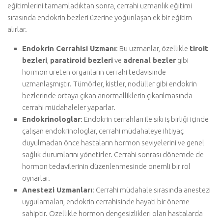
eğitimlerini tamamladıktan sonra, cerrahi uzmanlık eğitimi
sırasında endokrin bezleri üzerine yoğunlaşan ek bir eğitim
alırlar.
Endokrin Cerrahisi Uzmanı
: Bu uzmanlar, özellikle
tiroit
bezleri
,
paratiroid bezleri
ve
adrenal bezler
gibi
hormon üreten organların cerrahi tedavisinde
uzmanlaşmıştır. Tümörler, kistler, nodüller gibi endokrin
bezlerinde ortaya çıkan anormalliklerin çıkarılmasında
cerrahi müdahaleler yaparlar.
Endokrinologlar
: Endokrin cerrahları ile sıkı iş birliği içinde
çalışan endokrinologlar, cerrahi müdahaleye ihtiyaç
duyulmadan önce hastaların hormon seviyelerini ve genel
sağlık durumlarını yönetirler. Cerrahi sonrası dönemde de
hormon tedavilerinin düzenlenmesinde önemli bir rol
oynarlar.
Anestezi Uzmanları
: Cerrahi müdahale sırasında anestezi
uygulamaları, endokrin cerrahisinde hayati bir öneme
sahiptir. Özellikle hormon dengesizlikleri olan hastalarda