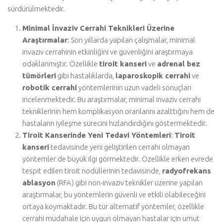
sürdürülmektedir.
Minimal İnvaziv Cerrahi Teknikleri Üzerine
Araştırmalar
: Son yıllarda yapılan çalışmalar, minimal
invaziv cerrahinin etkinliğini ve güvenliğini araştırmaya
odaklanmıştır. Özellikle
tiroit kanseri
ve
adrenal bez
tümörleri
gibi hastalıklarda,
laparoskopik cerrahi
ve
robotik cerrahi
yöntemlerinin uzun vadeli sonuçları
incelenmektedir. Bu araştırmalar, minimal invaziv cerrahi
tekniklerinin hem komplikasyon oranlarını azalttığını hem de
hastaların iyileşme sürecini hızlandırdığını göstermektedir.
Tiroit Kanserinde Yeni Tedavi Yöntemleri
:
Tiroit
kanseri
tedavisinde yeni geliştirilen cerrahi olmayan
yöntemler de büyük ilgi görmektedir. Özellikle erken evrede
tespit edilen tiroit nodüllerinin tedavisinde,
radyofrekans
ablasyon
(RFA) gibi non-invaziv teknikler üzerine yapılan
araştırmalar, bu yöntemlerin güvenli ve etkili olabileceğini
ortaya koymaktadır. Bu tür alternatif yöntemler, özellikle
cerrahi müdahale için uygun olmayan hastalar için umut