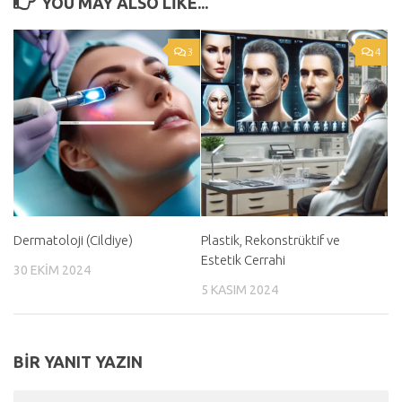
YOU MAY ALSO LIKE...
3
4
Dermatoloji (Cildiye)
Plastik, Rekonstrüktif ve
Estetik Cerrahi
30 EKIM 2024
5 KASIM 2024
BIR YANIT YAZIN