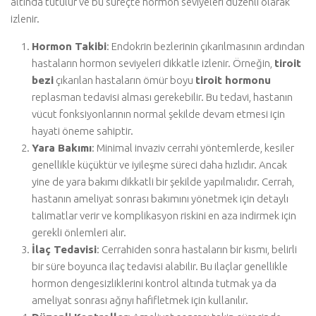
altında tutulur ve bu süreçte hormon seviyeleri düzenli olarak
izlenir.
Hormon Takibi
: Endokrin bezlerinin çıkarılmasının ardından
hastaların hormon seviyeleri dikkatle izlenir. Örneğin,
tiroit
bezi
çıkarılan hastaların ömür boyu
tiroit hormonu
replasman tedavisi alması gerekebilir. Bu tedavi, hastanın
vücut fonksiyonlarının normal şekilde devam etmesi için
hayati öneme sahiptir.
Yara Bakımı
: Minimal invaziv cerrahi yöntemlerde, kesiler
genellikle küçüktür ve iyileşme süreci daha hızlıdır. Ancak
yine de yara bakımı dikkatli bir şekilde yapılmalıdır. Cerrah,
hastanın ameliyat sonrası bakımını yönetmek için detaylı
talimatlar verir ve komplikasyon riskini en aza indirmek için
gerekli önlemleri alır.
İlaç Tedavisi
: Cerrahiden sonra hastaların bir kısmı, belirli
bir süre boyunca ilaç tedavisi alabilir. Bu ilaçlar genellikle
hormon dengesizliklerini kontrol altında tutmak ya da
ameliyat sonrası ağrıyı hafifletmek için kullanılır.