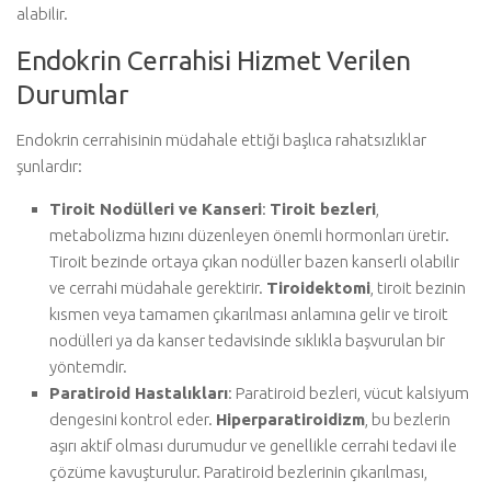
alabilir.
Endokrin Cerrahisi Hizmet Verilen
Durumlar
Endokrin cerrahisinin müdahale ettiği başlıca rahatsızlıklar
şunlardır:
Tiroit Nodülleri ve Kanseri
:
Tiroit bezleri
,
metabolizma hızını düzenleyen önemli hormonları üretir.
Tiroit bezinde ortaya çıkan nodüller bazen kanserli olabilir
ve cerrahi müdahale gerektirir.
Tiroidektomi
, tiroit bezinin
kısmen veya tamamen çıkarılması anlamına gelir ve tiroit
nodülleri ya da kanser tedavisinde sıklıkla başvurulan bir
yöntemdir.
Paratiroid Hastalıkları
: Paratiroid bezleri, vücut kalsiyum
dengesini kontrol eder.
Hiperparatiroidizm
, bu bezlerin
aşırı aktif olması durumudur ve genellikle cerrahi tedavi ile
çözüme kavuşturulur. Paratiroid bezlerinin çıkarılması,