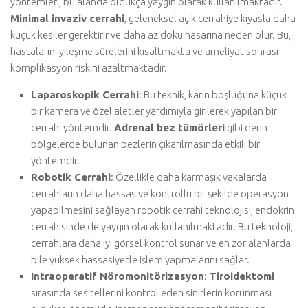
yöntemleri, bu alanda oldukça yaygın olarak kullanılmaktadır.
Minimal invaziv cerrahi
, geleneksel açık cerrahiye kıyasla daha
küçük kesiler gerektirir ve daha az doku hasarına neden olur. Bu,
hastaların iyileşme sürelerini kısaltmakta ve ameliyat sonrası
komplikasyon riskini azaltmaktadır.
Laparoskopik Cerrahi
: Bu teknik, karın boşluğuna küçük
bir kamera ve özel aletler yardımıyla girilerek yapılan bir
cerrahi yöntemdir.
Adrenal bez tümörleri
gibi derin
bölgelerde bulunan bezlerin çıkarılmasında etkili bir
yöntemdir.
Robotik Cerrahi
: Özellikle daha karmaşık vakalarda
cerrahların daha hassas ve kontrollü bir şekilde operasyon
yapabilmesini sağlayan robotik cerrahi teknolojisi, endokrin
cerrahisinde de yaygın olarak kullanılmaktadır. Bu teknoloji,
cerrahlara daha iyi görsel kontrol sunar ve en zor alanlarda
bile yüksek hassasiyetle işlem yapmalarını sağlar.
Intraoperatif Nöromonitörizasyon
:
Tiroidektomi
sırasında ses tellerini kontrol eden sinirlerin korunması