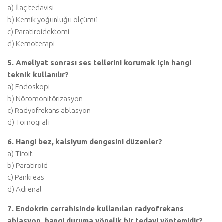
a) İlaç tedavisi
b) Kemik yoğunluğu ölçümü
c) Paratiroidektomi
d) Kemoterapi
5. Ameliyat sonrası ses tellerini korumak için hangi
teknik kullanılır?
a) Endoskopi
b) Nöromonitörizasyon
c) Radyofrekans ablasyon
d) Tomografi
6. Hangi bez, kalsiyum dengesini düzenler?
a) Tiroit
b) Paratiroid
c) Pankreas
d) Adrenal
7. Endokrin cerrahisinde kullanılan radyofrekans
ablasyon, hangi duruma yönelik bir tedavi yöntemidir?