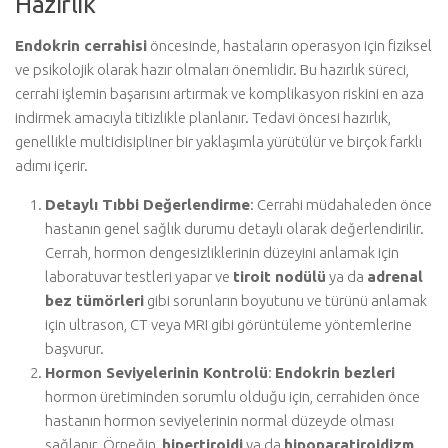
Hazırlık
Endokrin cerrahisi
öncesinde, hastaların operasyon için fiziksel
ve psikolojik olarak hazır olmaları önemlidir. Bu hazırlık süreci,
cerrahi işlemin başarısını artırmak ve komplikasyon riskini en aza
indirmek amacıyla titizlikle planlanır. Tedavi öncesi hazırlık,
genellikle multidisipliner bir yaklaşımla yürütülür ve birçok farklı
adımı içerir.
Detaylı Tıbbi Değerlendirme
: Cerrahi müdahaleden önce
hastanın genel sağlık durumu detaylı olarak değerlendirilir.
Cerrah, hormon dengesizliklerinin düzeyini anlamak için
laboratuvar testleri yapar ve
tiroit nodülü
ya da
adrenal
bez tümörleri
gibi sorunların boyutunu ve türünü anlamak
için ultrason, CT veya MRI gibi görüntüleme yöntemlerine
başvurur.
Hormon Seviyelerinin Kontrolü
:
Endokrin bezleri
hormon üretiminden sorumlu olduğu için, cerrahiden önce
hastanın hormon seviyelerinin normal düzeyde olması
sağlanır. Örneğin,
hipertiroidi
ya da
hipoparatiroidizm