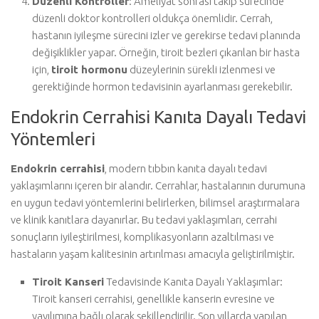
Düzenli Kontroller
: Ameliyat sonrası takip sürecinde
düzenli doktor kontrolleri oldukça önemlidir. Cerrah,
hastanın iyileşme sürecini izler ve gerekirse tedavi planında
değişiklikler yapar. Örneğin, tiroit bezleri çıkarılan bir hasta
için,
tiroit hormonu
düzeylerinin sürekli izlenmesi ve
gerektiğinde hormon tedavisinin ayarlanması gerekebilir.
Endokrin Cerrahisi Kanıta Dayalı Tedavi
Yöntemleri
Endokrin cerrahisi
, modern tıbbın kanıta dayalı tedavi
yaklaşımlarını içeren bir alandır. Cerrahlar, hastalarının durumuna
en uygun tedavi yöntemlerini belirlerken, bilimsel araştırmalara
ve klinik kanıtlara dayanırlar. Bu tedavi yaklaşımları, cerrahi
sonuçların iyileştirilmesi, komplikasyonların azaltılması ve
hastaların yaşam kalitesinin artırılması amacıyla geliştirilmiştir.
Tiroit Kanseri
Tedavisinde Kanıta Dayalı Yaklaşımlar:
Tiroit kanseri cerrahisi, genellikle kanserin evresine ve
yayılımına bağlı olarak şekillendirilir. Son yıllarda yapılan