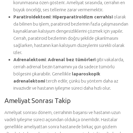
korunmasına özen gösterir. Ameliyat sırasında, cerrahın en
büyük önceliği, ses tellerine zarar vermemektir.
Paratiroidektomi
:
Hiperparatiroidizm cerrahisi
olarak
da bilinen bu işlem, paratiroid bezlerinin fazla çalışmasından
kaynaklanan kalsiyum dengesizliklerini çözmek için yapılır.
Cerrah, paratiroid bezlerinin doğru şekilde çıkarılmasını
sağlarken, hastanın kan kalsiyum düzeylerini sürekli olarak
izler.
Adrenalektomi
:
Adrenal bez tümörleri
gibi vakalarda,
cerrah adrenal bezin tamamını ya da sadece tümörlü
bölgesini çıkarabilir. Genellikle
laparoskopik
adrenalektomi
tercih edilir, çünkü bu yöntem daha az
invazivdir ve hastanın iyileşme süreci daha hızlı olur.
Ameliyat Sonrası Takip
Ameliyat sonrası dönem, cerrahinin başarısı ve hastanın uzun
vadeli iyileşme süreci açısından oldukça önemlidir. Hastalar
genellikle ameliyattan sonra hastanede birkaç gün gözlem