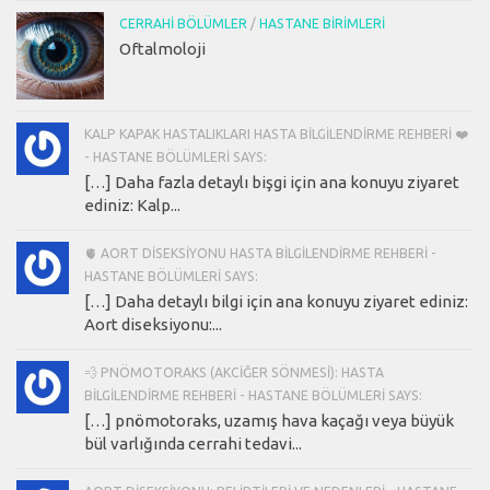
CERRAHI BÖLÜMLER
/
HASTANE BIRIMLERI
Oftalmoloji
KALP KAPAK HASTALIKLARI HASTA BILGILENDIRME REHBERI ❤️
- HASTANE BÖLÜMLERI SAYS:
[…] Daha fazla detaylı bişgi için ana konuyu ziyaret
ediniz: Kalp...
🫀 AORT DISEKSIYONU HASTA BILGILENDIRME REHBERI -
HASTANE BÖLÜMLERI SAYS:
[…] Daha detaylı bilgi için ana konuyu ziyaret ediniz:
Aort diseksiyonu:...
💨 PNÖMOTORAKS (AKCIĞER SÖNMESI): HASTA
BILGILENDIRME REHBERI - HASTANE BÖLÜMLERI SAYS:
[…] pnömotoraks, uzamış hava kaçağı veya büyük
bül varlığında cerrahi tedavi...