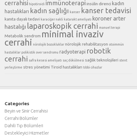
cerrahisi
immünoterapi
kadın
insülin direnci
hipotiroidi
kanser tedavisi
kadın sağlığı
hastalıkları
kanser
koroner arter
kanıta dayalı tedavi
karaciğer nakli
katarakt ameliyatı
laparoskopik cerrahi
hastalığı
manuel terapi
minimal invaziv
Metabolik sendrom
cerrahi
nörolojik rehabilitasyon
nörolojik bozukluklar
otoimmün
robotik
radyoterapi
hastalıklar
polikistik over sendromu
cerrahi
sağlık teknolojileri
safra kesesi ameliyatı
saç dökülmesi
stent
stres yönetimi
Tiroid hastalıkları
yerleştirme
tıbbi cihazlar
Categories
Beyin ve Sinir Cerrahisi
Cerrahi Bölümler
Dahili Tıp Bölümleri
Destekleyici Hizmetler