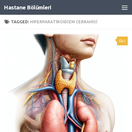
Hastane Bölümleri
Skip to content
TAGGED:
HIPERPARATIROIDIZM CERRAHISI
0