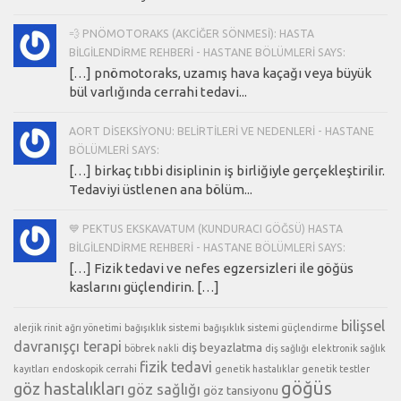
💨 PNÖMOTORAKS (AKCIĞER SÖNMESI): HASTA
BILGILENDIRME REHBERI - HASTANE BÖLÜMLERI SAYS:
[…] pnömotoraks, uzamış hava kaçağı veya büyük
bül varlığında cerrahi tedavi...
AORT DISEKSIYONU: BELIRTILERI VE NEDENLERI - HASTANE
BÖLÜMLERI SAYS:
[…] birkaç tıbbi disiplinin iş birliğiyle gerçekleştirilir.
Tedaviyi üstlenen ana bölüm...
💙 PEKTUS EKSKAVATUM (KUNDURACI GÖĞSÜ) HASTA
BILGILENDIRME REHBERI - HASTANE BÖLÜMLERI SAYS:
[…] Fizik tedavi ve nefes egzersizleri ile göğüs
kaslarını güçlendirin. […]
bilişsel
alerjik rinit
ağrı yönetimi
bağışıklık sistemi
bağışıklık sistemi güçlendirme
davranışçı terapi
diş beyazlatma
böbrek nakli
diş sağlığı
elektronik sağlık
fizik tedavi
kayıtları
endoskopik cerrahi
genetik hastalıklar
genetik testler
göğüs
göz hastalıkları
göz sağlığı
göz tansiyonu