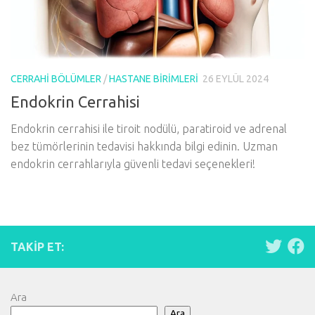
CERRAHI BÖLÜMLER
/
HASTANE BIRIMLERI
26 EYLÜL 2024
Endokrin Cerrahisi
Endokrin cerrahisi ile tiroit nodülü, paratiroid ve adrenal
bez tümörlerinin tedavisi hakkında bilgi edinin. Uzman
endokrin cerrahlarıyla güvenli tedavi seçenekleri!
TAKIP ET:
Ara
Ara