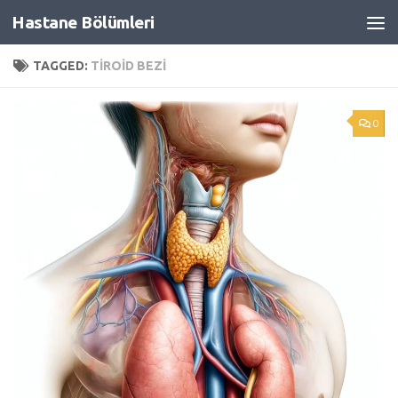
Hastane Bölümleri
Skip to content
TAGGED:
TIROID BEZI
0