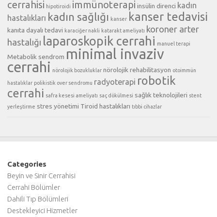
cerrahisi
immünoterapi
kadın
insülin direnci
hipotiroidi
kanser tedavisi
kadın sağlığı
hastalıkları
kanser
koroner arter
kanıta dayalı tedavi
karaciğer nakli
katarakt ameliyatı
laparoskopik cerrahi
hastalığı
manuel terapi
minimal invaziv
Metabolik sendrom
cerrahi
nörolojik rehabilitasyon
nörolojik bozukluklar
otoimmün
robotik
radyoterapi
hastalıklar
polikistik over sendromu
cerrahi
sağlık teknolojileri
safra kesesi ameliyatı
saç dökülmesi
stent
stres yönetimi
Tiroid hastalıkları
yerleştirme
tıbbi cihazlar
Categories
Beyin ve Sinir Cerrahisi
Cerrahi Bölümler
Dahili Tıp Bölümleri
Destekleyici Hizmetler