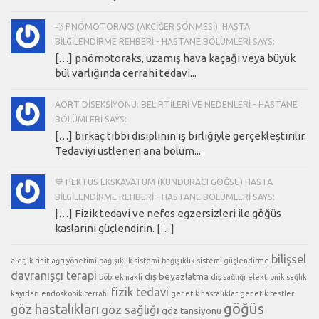
💨 PNÖMOTORAKS (AKCIĞER SÖNMESI): HASTA
BILGILENDIRME REHBERI - HASTANE BÖLÜMLERI SAYS:
[…] pnömotoraks, uzamış hava kaçağı veya büyük
bül varlığında cerrahi tedavi...
AORT DISEKSIYONU: BELIRTILERI VE NEDENLERI - HASTANE
BÖLÜMLERI SAYS:
[…] birkaç tıbbi disiplinin iş birliğiyle gerçekleştirilir.
Tedaviyi üstlenen ana bölüm...
💙 PEKTUS EKSKAVATUM (KUNDURACI GÖĞSÜ) HASTA
BILGILENDIRME REHBERI - HASTANE BÖLÜMLERI SAYS:
[…] Fizik tedavi ve nefes egzersizleri ile göğüs
kaslarını güçlendirin. […]
bilişsel
alerjik rinit
ağrı yönetimi
bağışıklık sistemi
bağışıklık sistemi güçlendirme
davranışçı terapi
diş beyazlatma
böbrek nakli
diş sağlığı
elektronik sağlık
fizik tedavi
kayıtları
endoskopik cerrahi
genetik hastalıklar
genetik testler
göğüs
göz hastalıkları
göz sağlığı
göz tansiyonu