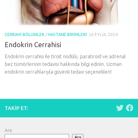
CERRAHI BÖLÜMLER
/
HASTANE BIRIMLERI
26 EYLÜL 2024
Endokrin Cerrahisi
Endokrin cerrahisi ile tiroit nodülü, paratiroid ve adrenal
bez tümörlerinin tedavisi hakkında bilgi edinin. Uzman
endokrin cerrahlarıyla güvenli tedavi seçenekleri!
TAKIP ET:
Ara
Ara