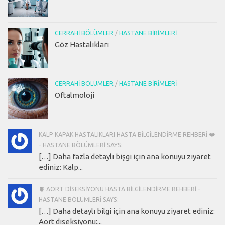
CERRAHI BÖLÜMLER
/
HASTANE BIRIMLERI
Göz Hastalıkları
CERRAHI BÖLÜMLER
/
HASTANE BIRIMLERI
Oftalmoloji
KALP KAPAK HASTALIKLARI HASTA BILGILENDIRME REHBERI ❤️
- HASTANE BÖLÜMLERI SAYS:
[…] Daha fazla detaylı bişgi için ana konuyu ziyaret
ediniz: Kalp...
🫀 AORT DISEKSIYONU HASTA BILGILENDIRME REHBERI -
HASTANE BÖLÜMLERI SAYS:
[…] Daha detaylı bilgi için ana konuyu ziyaret ediniz:
Aort diseksiyonu:...