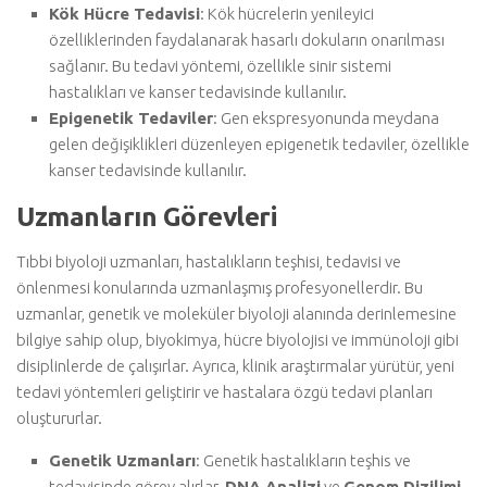
Kök Hücre Tedavisi
: Kök hücrelerin yenileyici
özelliklerinden faydalanarak hasarlı dokuların onarılması
sağlanır. Bu tedavi yöntemi, özellikle sinir sistemi
hastalıkları ve kanser tedavisinde kullanılır.
Epigenetik Tedaviler
: Gen ekspresyonunda meydana
gelen değişiklikleri düzenleyen epigenetik tedaviler, özellikle
kanser tedavisinde kullanılır.
Uzmanların Görevleri
Tıbbi biyoloji uzmanları, hastalıkların teşhisi, tedavisi ve
önlenmesi konularında uzmanlaşmış profesyonellerdir. Bu
uzmanlar, genetik ve moleküler biyoloji alanında derinlemesine
bilgiye sahip olup, biyokimya, hücre biyolojisi ve immünoloji gibi
disiplinlerde de çalışırlar. Ayrıca, klinik araştırmalar yürütür, yeni
tedavi yöntemleri geliştirir ve hastalara özgü tedavi planları
oluştururlar.
Genetik Uzmanları
: Genetik hastalıkların teşhis ve
tedavisinde görev alırlar.
DNA Analizi
ve
Genom Dizilimi