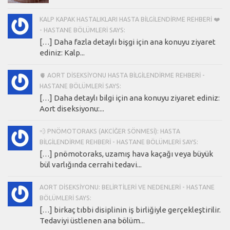
KALP KAPAK HASTALIKLARI HASTA BILGILENDIRME REHBERI ❤️
- HASTANE BÖLÜMLERI SAYS:
[…] Daha fazla detaylı bişgi için ana konuyu ziyaret
ediniz: Kalp...
🫀 AORT DISEKSIYONU HASTA BILGILENDIRME REHBERI -
HASTANE BÖLÜMLERI SAYS:
[…] Daha detaylı bilgi için ana konuyu ziyaret ediniz:
Aort diseksiyonu:...
💨 PNÖMOTORAKS (AKCIĞER SÖNMESI): HASTA
BILGILENDIRME REHBERI - HASTANE BÖLÜMLERI SAYS:
[…] pnömotoraks, uzamış hava kaçağı veya büyük
bül varlığında cerrahi tedavi...
AORT DISEKSIYONU: BELIRTILERI VE NEDENLERI - HASTANE
BÖLÜMLERI SAYS:
[…] birkaç tıbbi disiplinin iş birliğiyle gerçekleştirilir.
Tedaviyi üstlenen ana bölüm...