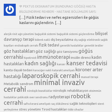
💙 PEKTUS EKSKAVATUM (KUNDURACI GÖĞSÜ) HASTA
BILGILENDIRME REHBERI - HASTANE BÖLÜMLERI SAYS:
[…] Fizik tedavi ve nefes egzersizleri ile göğüs
kaslarını güçlendirin. […]
bilişsel
alerjik rinit
ağrı yönetimi
bağışıklık sistemi
bağışıklık sistemi güçlendirme
davranışçı terapi
diş beyazlatma
böbrek nakli
diş sağlığı
elektronik sağlık
fizik tedavi
kayıtları
endoskopik cerrahi
genetik hastalıklar
genetik testler
göğüs
göz hastalıkları
göz sağlığı
göz tansiyonu
cerrahisi
immünoterapi
kadın
insülin direnci
hipotiroidi
kanser tedavisi
kadın sağlığı
hastalıkları
kanser
koroner arter
kanıta dayalı tedavi
karaciğer nakli
katarakt ameliyatı
laparoskopik cerrahi
hastalığı
manuel terapi
minimal invaziv
Metabolik sendrom
cerrahi
nörolojik rehabilitasyon
nörolojik bozukluklar
otoimmün
robotik
radyoterapi
hastalıklar
polikistik over sendromu
cerrahi
sağlık teknolojileri
safra kesesi ameliyatı
saç dökülmesi
stent
stres yönetimi
Tiroid hastalıkları
yerleştirme
tıbbi cihazlar