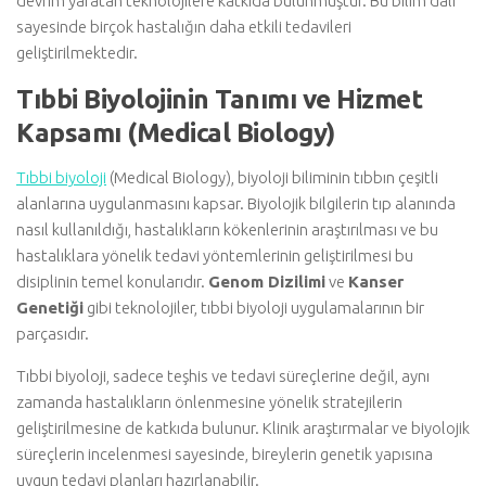
devrim yaratan teknolojilere katkıda bulunmuştur. Bu bilim dalı
sayesinde birçok hastalığın daha etkili tedavileri
geliştirilmektedir.
Tıbbi Biyolojinin Tanımı ve Hizmet
Kapsamı (Medical Biology)
Tıbbi biyoloji
(Medical Biology), biyoloji biliminin tıbbın çeşitli
alanlarına uygulanmasını kapsar. Biyolojik bilgilerin tıp alanında
nasıl kullanıldığı, hastalıkların kökenlerinin araştırılması ve bu
hastalıklara yönelik tedavi yöntemlerinin geliştirilmesi bu
disiplinin temel konularıdır.
Genom Dizilimi
ve
Kanser
Genetiği
gibi teknolojiler, tıbbi biyoloji uygulamalarının bir
parçasıdır.
Tıbbi biyoloji, sadece teşhis ve tedavi süreçlerine değil, aynı
zamanda hastalıkların önlenmesine yönelik stratejilerin
geliştirilmesine de katkıda bulunur. Klinik araştırmalar ve biyolojik
süreçlerin incelenmesi sayesinde, bireylerin genetik yapısına
uygun tedavi planları hazırlanabilir.