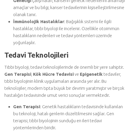
Genetiği
çalışmaları, kanserin genetik nedenlerini anlamayı
amaçlar ve bu bilgi, kanser tedavilerinin kişiselleştirilmesine
olanak tanır.
İmmünolojik Hastalıklar
: Bağışıklık sistemi ile ilgili
hastalıklar, tıbbi biyoloji ile incelenir. Özellikle otoimmün
hastalıkların nedenleri ve tedavi yöntemleri üzerinde
yoğunlaşılır.
Tedavi Teknolojileri
Tıbbi biyoloji, tedavi teknolojilerinde de önemli bir yere sahiptir.
Gen Terapisi
,
Kök Hücre Tedavisi
ve
Epigenetik
tedaviler,
tıbbi biyolojinin klinik uygulamaları arasında yer alır. Bu
teknolojiler, modern tıpta büyük bir devrim yaratmıştır ve birçok
hastalığın tedavisinde umut verici sonuçlar vermektedir.
Gen Terapisi
: Genetik hastalıkların tedavisinde kullanılan
bu teknoloji, hatalı genlerin düzeltilmesini sağlar. Gen
terapisi, tıbbi biyolojinin sunduğu en ileri tedavi
yöntemlerinden biridir.