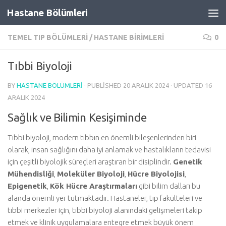
Hastane Bölümleri
Skip to content
TEMEL TIP BÖLÜMLERI
/
HASTANE BIRIMLERI
0
Tıbbi Biyoloji
BY
HASTANE BÖLÜMLERI
· PUBLISHED
20 ARALIK 2024
· UPDATED
16
ARALIK 2024
Sağlık ve Bilimin Kesişiminde
Tıbbi biyoloji, modern tıbbın en önemli bileşenlerinden biri
olarak, insan sağlığını daha iyi anlamak ve hastalıkların tedavisi
için çeşitli biyolojik süreçleri araştıran bir disiplindir.
Genetik
Mühendisliği
,
Moleküler Biyoloji
,
Hücre Biyolojisi
,
Epigenetik
,
Kök Hücre Araştırmaları
gibi bilim dalları bu
alanda önemli yer tutmaktadır. Hastaneler, tıp fakülteleri ve
tıbbi merkezler için, tıbbi biyoloji alanındaki gelişmeleri takip
etmek ve klinik uygulamalara entegre etmek büyük önem