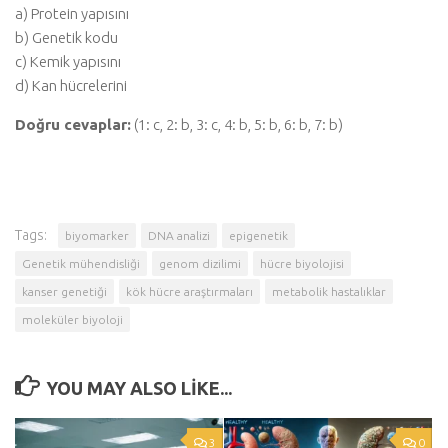
a) Protein yapısını
b) Genetik kodu
c) Kemik yapısını
d) Kan hücrelerini
Doğru cevaplar:
(1: c, 2: b, 3: c, 4: b, 5: b, 6: b, 7: b)
Tags:
biyomarker
DNA analizi
epigenetik
Genetik mühendisliği
genom dizilimi
hücre biyolojisi
kanser genetiği
kök hücre araştırmaları
metabolik hastalıklar
moleküler biyoloji
YOU MAY ALSO LIKE...
3
0