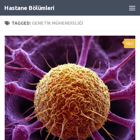
Hastane Bölümleri
Skip to content
TAGGED:
GENETIK MÜHENDISLIĞI
0