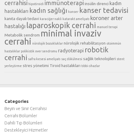
cerrahisi
immünoterapi
kadın
insülin direnci
hipotiroidi
kanser tedavisi
kadın sağlığı
hastalıkları
kanser
koroner arter
kanıta dayalı tedavi
karaciğer nakli
katarakt ameliyatı
laparoskopik cerrahi
hastalığı
manuel terapi
minimal invaziv
Metabolik sendrom
cerrahi
nörolojik rehabilitasyon
nörolojik bozukluklar
otoimmün
robotik
radyoterapi
hastalıklar
polikistik over sendromu
cerrahi
sağlık teknolojileri
safra kesesi ameliyatı
saç dökülmesi
stent
stres yönetimi
Tiroid hastalıkları
yerleştirme
tıbbi cihazlar
Categories
Beyin ve Sinir Cerrahisi
Cerrahi Bölümler
Dahili Tıp Bölümleri
Destekleyici Hizmetler