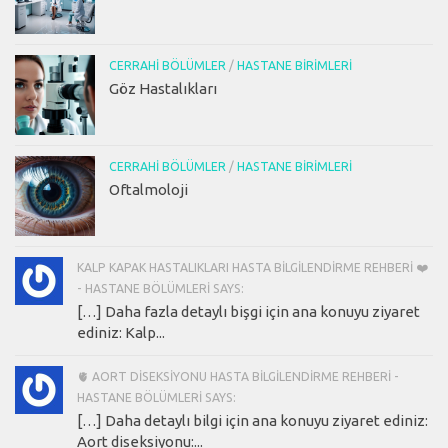
CERRAHI BÖLÜMLER
/
HASTANE BIRIMLERI
Göz Hastalıkları
CERRAHI BÖLÜMLER
/
HASTANE BIRIMLERI
Oftalmoloji
KALP KAPAK HASTALIKLARI HASTA BILGILENDIRME REHBERI ❤️
- HASTANE BÖLÜMLERI SAYS:
[…] Daha fazla detaylı bişgi için ana konuyu ziyaret
ediniz: Kalp...
🫀 AORT DISEKSIYONU HASTA BILGILENDIRME REHBERI -
HASTANE BÖLÜMLERI SAYS:
[…] Daha detaylı bilgi için ana konuyu ziyaret ediniz:
Aort diseksiyonu:...