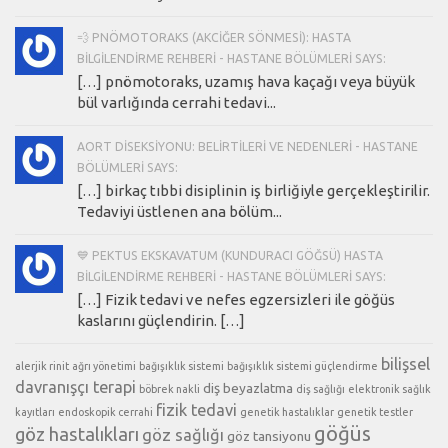
💨 PNÖMOTORAKS (AKCIĞER SÖNMESI): HASTA
BILGILENDIRME REHBERI - HASTANE BÖLÜMLERI SAYS:
[…] pnömotoraks, uzamış hava kaçağı veya büyük
bül varlığında cerrahi tedavi...
AORT DISEKSIYONU: BELIRTILERI VE NEDENLERI - HASTANE
BÖLÜMLERI SAYS:
[…] birkaç tıbbi disiplinin iş birliğiyle gerçekleştirilir.
Tedaviyi üstlenen ana bölüm...
💙 PEKTUS EKSKAVATUM (KUNDURACI GÖĞSÜ) HASTA
BILGILENDIRME REHBERI - HASTANE BÖLÜMLERI SAYS:
[…] Fizik tedavi ve nefes egzersizleri ile göğüs
kaslarını güçlendirin. […]
bilişsel
alerjik rinit
ağrı yönetimi
bağışıklık sistemi
bağışıklık sistemi güçlendirme
davranışçı terapi
diş beyazlatma
böbrek nakli
diş sağlığı
elektronik sağlık
fizik tedavi
kayıtları
endoskopik cerrahi
genetik hastalıklar
genetik testler
göğüs
göz hastalıkları
göz sağlığı
göz tansiyonu