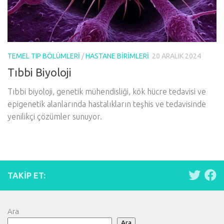
TEMEL TIP BÖLÜMLERI
/
HASTANE BIRIMLERI
20 ARALIK 2024
Tıbbi Biyoloji
Tıbbi biyoloji, genetik mühendisliği, kök hücre tedavisi ve
epigenetik alanlarında hastalıkların teşhis ve tedavisinde
yenilikçi çözümler sunuyor.
TAKIP ET:
Ara
Ara