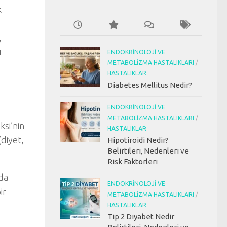
k
,
ı
ENDOKRINOLOJI VE
METABOLIZMA HASTALIKLARI
/
HASTALIKLAR
Diabetes Mellitus Nedir?
ENDOKRINOLOJI VE
METABOLIZMA HASTALIKLARI
/
ksi’nin
HASTALIKLAR
(diyet,
Hipotiroidi Nedir?
Belirtileri, Nedenleri ve
Risk Faktörleri
nda
ENDOKRINOLOJI VE
ir
METABOLIZMA HASTALIKLARI
/
HASTALIKLAR
Tip 2 Diyabet Nedir