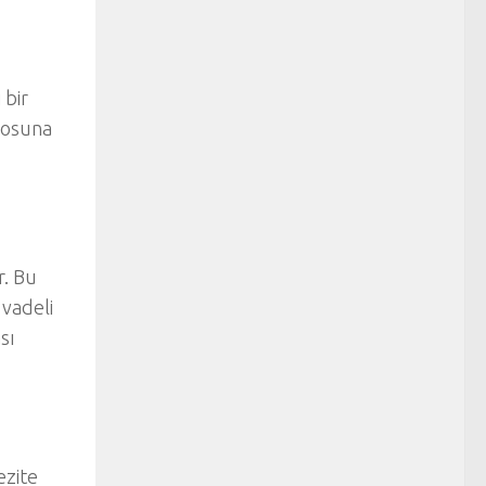
 bir
ilosuna
r. Bu
 vadeli
sı
ezite