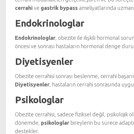
cerrahi
ve
gastrik bypass
ameliyatlarında uzmanl
Endokrinologlar
Endokrinologlar
, obezite ile ilişkili hormonal so
öncesi ve sonrası hastaların hormonal denge durum
Diyetisyenler
Obezite cerrahisi sonrası beslenme, cerrahi başarı
Diyetisyenler
, hastaların cerrahi sonrasında uyg
Psikologlar
Obezite cerrahisi, sadece fiziksel değil, psikolojik o
dönemde,
psikologlar
bireylerin bu sürece adapte
destekler.