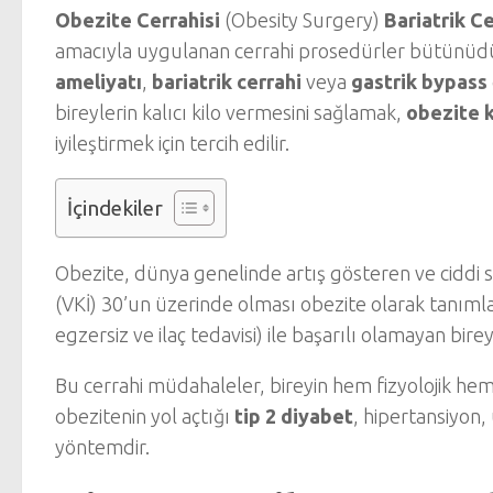
Obezite Cerrahisi
(Obesity Surgery)
Bariatrik Ce
amacıyla uygulanan cerrahi prosedürler bütünüdür
ameliyatı
,
bariatrik cerrahi
veya
gastrik bypass
bireylerin kalıcı kilo vermesini sağlamak,
obezite 
iyileştirmek için tercih edilir.
İçindekiler
Obezite, dünya genelinde artış gösteren ve ciddi s
(VKİ) 30’un üzerinde olması obezite olarak tanımlan
egzersiz ve ilaç tedavisi) ile başarılı olamayan birey
Bu cerrahi müdahaleler, bireyin hem fizyolojik hem
obezitenin yol açtığı
tip 2 diyabet
, hipertansiyon,
yöntemdir.