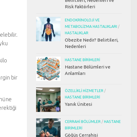
Belirtileri, Nedenleri ve
Risk Faktörleri
ENDOKRINOLOJI VE
METABOLIZMA HASTALIKLARI
/
HASTALIKLAR
lebilir.
Obezite Nedir? Belirtileri,
uyku
Nedenleri
ilo
HASTANE BIRIMLERI
Hastane Bölümleri ve
Anlamları
rgin bir
ÖZELLIKLI HIZMETLER
/
HASTANE BIRIMLERI
ümüne
Yanık Ünitesi
rektiği
CERRAHI BÖLÜMLER
/
HASTANE
BIRIMLERI
Göğüs Cerrahisi