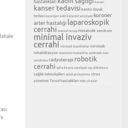
kadın sağlığı
hastalıkları
kanser
kanser tedavisi
kanıta dayalı
koroner
tedavi
karaciğer nakli
katarakt ameliyatı
laparoskopik
arter hastalığı
cerrahi
Metabolik sendrom
manuel terapi
minimal invaziv
üdahale
cerrahi
nörolojik
nörolojik bozukluklar
rehabilitasyon
otoimmün hastalıklar
polikistik over
robotik
radyoterapi
sendromu
cerrahi
safra kesesi ameliyatı
saç dökülmesi
sağlık teknolojileri
stres
stent yerleştirme
yönetimi
Tiroid hastalıkları
tıbbi cihazlar
rası
ni