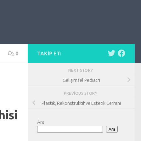
0
TAKIP ET:
NEXT STORY
Gelişimsel Pediatri
PREVIOUS STORY
Plastik, Rekonstrüktif ve Estetik Cerrahi
hisi
Ara
Ara