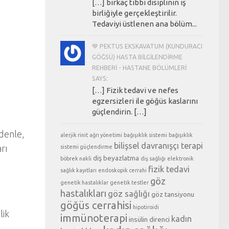
[…] birkaç tıbbi disiplinin iş
birliğiyle gerçekleştirilir.
Tedaviyi üstlenen ana bölüm...
💙 PEKTUS EKSKAVATUM (KUNDURACI
GÖĞSÜ) HASTA BILGILENDIRME
REHBERI - HASTANE BÖLÜMLERI
SAYS:
[…] Fizik tedavi ve nefes
egzersizleri ile göğüs kaslarını
güçlendirin. […]
edenle,
alerjik rinit
ağrı yönetimi
bağışıklık sistemi
bağışıklık
bilişsel davranışçı terapi
rı
sistemi güçlendirme
diş beyazlatma
böbrek nakli
diş sağlığı
elektronik
fizik tedavi
sağlık kayıtları
endoskopik cerrahi
göz
genetik hastalıklar
genetik testler
hastalıkları
göz sağlığı
göz tansiyonu
göğüs cerrahisi
hipotiroidi
lik
immünoterapi
kadın
insülin direnci