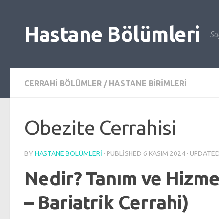
Skip to content
Hastane Bölümleri
Sağ
CERRAHI BÖLÜMLER
/
HASTANE BIRIMLERI
Obezite Cerrahisi
BY
HASTANE BÖLÜMLERI
· PUBLISHED
6 KASIM 2024
· UPDATE
Nedir? Tanım ve Hizme
– Bariatrik Cerrahi)