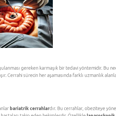
uygulanması gereken karmaşık bir tedavi yöntemidir. Bu n
şır. Cerrahi sürecin her aşamasında farklı uzmanlık alanla
anlar
bariatrik cerrahlar
dır. Bu cerrahlar, obeziteye yöne
hastaları takip eden hekimlerdir. Özellikle
laparoskopik