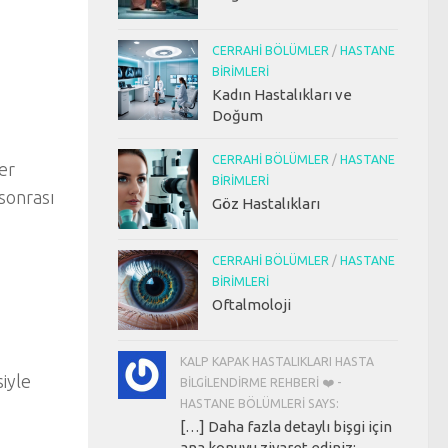
CERRAHI BÖLÜMLER
/
HASTANE
BIRIMLERI
Kadın Hastalıkları ve
Doğum
CERRAHI BÖLÜMLER
/
HASTANE
er
BIRIMLERI
 sonrası
Göz Hastalıkları
CERRAHI BÖLÜMLER
/
HASTANE
BIRIMLERI
Oftalmoloji
KALP KAPAK HASTALIKLARI HASTA
iyle
BILGILENDIRME REHBERI ❤️ -
HASTANE BÖLÜMLERI SAYS:
[…] Daha fazla detaylı bişgi için
ana konuyu ziyaret ediniz: