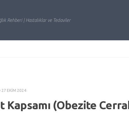
lık Rehberi | Hastalıklar ve Tedaviler
D
27 EKIM 2024
t Kapsamı (Obezite Cerra