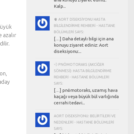
Kalp...
🫀 AORT DISEKSIYONU HASTA
BILGILENDIRME REHBERI - HASTANE
 büyük
BÖLÜMLERI SAYS:
e azalır
[…] Daha detaylı bilgi için ana
ilir.
konuyu ziyaret ediniz: Aort
diseksiyonu:...
💨 PNÖMOTORAKS (AKCIĞER
SÖNMESI): HASTA BILGILENDIRME
lon,
REHBERI - HASTANE BÖLÜMLERI
 aday
SAYS:
[…] pnömotoraks, uzamış hava
kaçağı veya büyük bül varlığında
cerrahi tedavi...
AORT DISEKSIYONU: BELIRTILERI VE
NEDENLERI - HASTANE BÖLÜMLERI
SAYS: