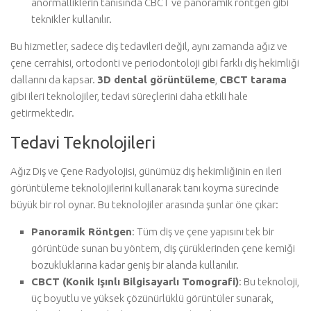
anormalliklerin tanısında CBCT ve panoramik röntgen gibi
teknikler kullanılır.
Bu hizmetler, sadece diş tedavileri değil, aynı zamanda ağız ve
çene cerrahisi, ortodonti ve periodontoloji gibi farklı diş hekimliği
dallarını da kapsar.
3D dental görüntüleme
,
CBCT tarama
gibi ileri teknolojiler, tedavi süreçlerini daha etkili hale
getirmektedir.
Tedavi Teknolojileri
Ağız Diş ve Çene Radyolojisi, günümüz diş hekimliğinin en ileri
görüntüleme teknolojilerini kullanarak tanı koyma sürecinde
büyük bir rol oynar. Bu teknolojiler arasında şunlar öne çıkar:
Panoramik Röntgen
: Tüm diş ve çene yapısını tek bir
görüntüde sunan bu yöntem, diş çürüklerinden çene kemiği
bozukluklarına kadar geniş bir alanda kullanılır.
CBCT (Konik Işınlı Bilgisayarlı Tomografi)
: Bu teknoloji,
üç boyutlu ve yüksek çözünürlüklü görüntüler sunarak,