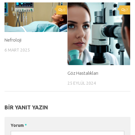
0
7
Nefroloji
6 MART 2025
Göz Hastalıkları
25 EYLÜL 2024
BIR YANIT YAZIN
Yorum
*