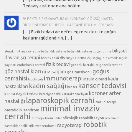
Tedaviyi üstlenen ana bölüm...
💙 PEKTUS EKSKAVATUM (KUNDURACI GÖĞSÜ) HASTA
BILGILENDIRME REHBERI - HASTANE BÖLÜMLERI SAYS:
[…] Fizik tedavi ve nefes egzersizleri ile göğüs
kaslarını güçlendirin. […]
bilişsel
alerjik rinit
ağrı yönetimi
bağışıklık sistemi
bağışıklık sistemi güçlendirme
davranışçı terapi
diş beyazlatma
böbrek nakli
diş sağlığı
elektronik sağlık
fizik tedavi
kayıtları
endoskopik cerrahi
genetik hastalıklar
genetik testler
göğüs
göz hastalıkları
göz sağlığı
göz tansiyonu
cerrahisi
immünoterapi
kadın
insülin direnci
hipotiroidi
kanser tedavisi
kadın sağlığı
hastalıkları
kanser
koroner arter
kanıta dayalı tedavi
karaciğer nakli
katarakt ameliyatı
laparoskopik cerrahi
hastalığı
manuel terapi
minimal invaziv
Metabolik sendrom
cerrahi
nörolojik rehabilitasyon
nörolojik bozukluklar
otoimmün
robotik
radyoterapi
hastalıklar
polikistik over sendromu