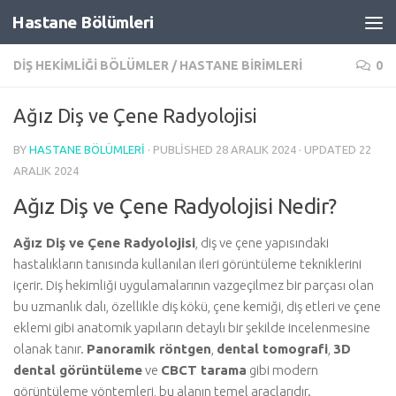
Hastane Bölümleri
Skip to content
DIŞ HEKIMLIĞI BÖLÜMLER
/
HASTANE BIRIMLERI
0
Ağız Diş ve Çene Radyolojisi
BY
HASTANE BÖLÜMLERI
· PUBLISHED
28 ARALIK 2024
· UPDATED
22
ARALIK 2024
Ağız Diş ve Çene Radyolojisi Nedir?
Ağız Diş ve Çene Radyolojisi
, diş ve çene yapısındaki
hastalıkların tanısında kullanılan ileri görüntüleme tekniklerini
içerir. Diş hekimliği uygulamalarının vazgeçilmez bir parçası olan
bu uzmanlık dalı, özellikle diş kökü, çene kemiği, diş etleri ve çene
eklemi gibi anatomik yapıların detaylı bir şekilde incelenmesine
olanak tanır.
Panoramik röntgen
,
dental tomografi
,
3D
dental görüntüleme
ve
CBCT tarama
gibi modern
görüntüleme yöntemleri, bu alanın temel araçlarıdır.