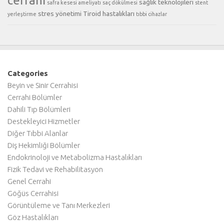
cerrahi
sağlık teknolojileri
safra kesesi ameliyatı
saç dökülmesi
stent
stres yönetimi
Tiroid hastalıkları
yerleştirme
tıbbi cihazlar
Categories
Beyin ve Sinir Cerrahisi
Cerrahi Bölümler
Dahili Tıp Bölümleri
Destekleyici Hizmetler
Diğer Tıbbi Alanlar
Diş Hekimliği Bölümler
Endokrinoloji ve Metabolizma Hastalıkları
Fizik Tedavi ve Rehabilitasyon
Genel Cerrahi
Göğüs Cerrahisi
Görüntüleme ve Tanı Merkezleri
Göz Hastalıkları