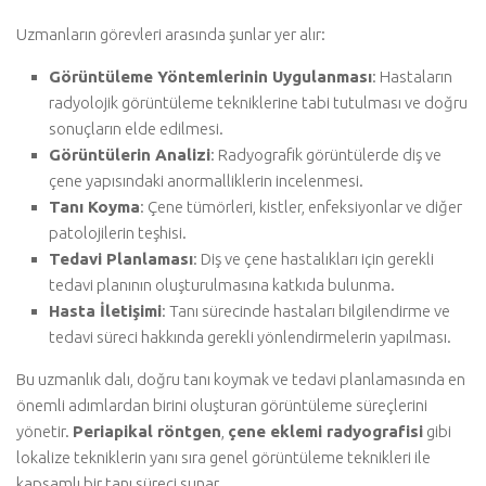
Uzmanların görevleri arasında şunlar yer alır:
Görüntüleme Yöntemlerinin Uygulanması
: Hastaların
radyolojik görüntüleme tekniklerine tabi tutulması ve doğru
sonuçların elde edilmesi.
Görüntülerin Analizi
: Radyografik görüntülerde diş ve
çene yapısındaki anormalliklerin incelenmesi.
Tanı Koyma
: Çene tümörleri, kistler, enfeksiyonlar ve diğer
patolojilerin teşhisi.
Tedavi Planlaması
: Diş ve çene hastalıkları için gerekli
tedavi planının oluşturulmasına katkıda bulunma.
Hasta İletişimi
: Tanı sürecinde hastaları bilgilendirme ve
tedavi süreci hakkında gerekli yönlendirmelerin yapılması.
Bu uzmanlık dalı, doğru tanı koymak ve tedavi planlamasında en
önemli adımlardan birini oluşturan görüntüleme süreçlerini
yönetir.
Periapikal röntgen
,
çene eklemi radyografisi
gibi
lokalize tekniklerin yanı sıra genel görüntüleme teknikleri ile
kapsamlı bir tanı süreci sunar.