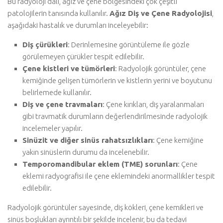
Bu radyoloji dalı, ağız ve çene bölgesindeki çok çeşitli
patolojilerin tanısında kullanılır.
Ağız Diş ve Çene Radyolojisi
,
aşağıdaki hastalık ve durumları inceleyebilir:
Diş çürükleri
: Derinlemesine görüntüleme ile gözle
görülemeyen çürükler tespit edilebilir.
Çene kistleri ve tümörleri
: Radyolojik görüntüler, çene
kemiğinde gelişen tümörlerin ve kistlerin yerini ve boyutunu
belirlemede kullanılır.
Diş ve çene travmaları
: Çene kırıkları, diş yaralanmaları
gibi travmatik durumların değerlendirilmesinde radyolojik
incelemeler yapılır.
Sinüzit ve diğer sinüs rahatsızlıkları
: Çene kemiğine
yakın sinüslerin durumu da incelenebilir.
Temporomandibular eklem (TME) sorunları
: Çene
eklemi radyografisi ile çene eklemindeki anormallikler tespit
edilebilir.
Radyolojik görüntüler sayesinde, diş kökleri, çene kemikleri ve
sinüs boşlukları ayrıntılı bir şekilde incelenir, bu da tedavi