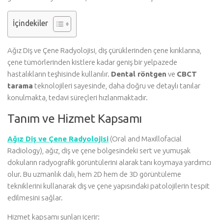
İçindekiler
Ağız Diş ve Çene Radyolojisi, diş çürüklerinden çene kırıklarına,
çene tümörlerinden kistlere kadar geniş bir yelpazede
hastalıkların teşhisinde kullanılır.
Dental röntgen
ve
CBCT
tarama
teknolojileri sayesinde, daha doğru ve detaylı tanılar
konulmakta, tedavi süreçleri hızlanmaktadır.
Tanım ve Hizmet Kapsamı
Ağız Diş ve Çene Radyolojisi
(Oral and Maxillofacial
Radiology), ağız, diş ve çene bölgesindeki sert ve yumuşak
dokuların radyografik görüntülerini alarak tanı koymaya yardımcı
olur. Bu uzmanlık dalı, hem 2D hem de 3D görüntüleme
tekniklerini kullanarak diş ve çene yapısındaki patolojilerin tespit
edilmesini sağlar.
Hizmet kapsamı şunları içerir: