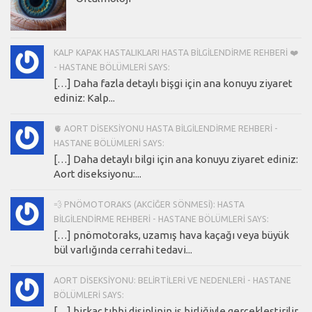
KALP KAPAK HASTALIKLARI HASTA BILGILENDIRME REHBERI ❤️
- HASTANE BÖLÜMLERI SAYS:
[…] Daha fazla detaylı bişgi için ana konuyu ziyaret
ediniz: Kalp...
🫀 AORT DISEKSIYONU HASTA BILGILENDIRME REHBERI -
HASTANE BÖLÜMLERI SAYS:
[…] Daha detaylı bilgi için ana konuyu ziyaret ediniz:
Aort diseksiyonu:...
💨 PNÖMOTORAKS (AKCIĞER SÖNMESI): HASTA
BILGILENDIRME REHBERI - HASTANE BÖLÜMLERI SAYS:
[…] pnömotoraks, uzamış hava kaçağı veya büyük
bül varlığında cerrahi tedavi...
AORT DISEKSIYONU: BELIRTILERI VE NEDENLERI - HASTANE
BÖLÜMLERI SAYS:
[…] birkaç tıbbi disiplinin iş birliğiyle gerçekleştirilir.