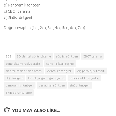
b) Panoramik röntgen
c) CBCT tarama
d) Sinüs röntgeni
Doğru cevaplar: (1: c, 2: b, 3: c, 4: c, 5: d, 6: b, 7: b)
Tags:
3D dental görüntüleme
ağız içi röntgen
CBCT tarama
çene eklemi radyografisi
çene kırıkları teşhisi
dental implant planlaması
dental tomografi
diş patolojisi tespiti
diş röntgeni
kemik yoğunluğu ölçümü
ortodontik radyoloji
panoramik röntgen
periapikal röntgen
sinüs röntgeni
TME görüntüleme
YOU MAY ALSO LIKE...