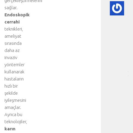
gerçekleştirmelerini
A
sağlar.
DI
Endoskopik
BE
cerrahi
VE
teknikleri,
NE
ameliyat
-
HA
sırasında
BÖ
daha az
SA
invaziv
[
yöntemler
…
kullanarak
]
hastaların
b
hızlı bir
i
r
şekilde
k
iyileşmesini
a
amaçlar.
ç
Ayrıca bu
t
teknolojiler,
ı
karın
b