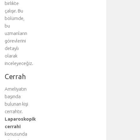
birlikte
d
çalışır. Bu
a
bölümde,
v
i
bu
y
uzmanların
i
görevlerini
ü
detaylı
s
olarak
t
inceleyeceğiz.
l
e
Cerrah
n
e
Ameliyatın
n
başında
a
n
bulunan kişi
a
cerrahtır.
b
Laparoskopik
ö
cerrahi
l
konusunda
ü