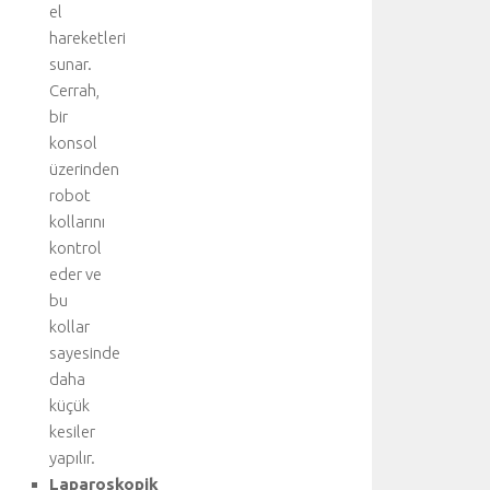
el
m
o
hareketleri
t
sunar.
o
Cerrah,
r
bir
a
konsol
k
üzerinden
s
robot
,
u
kollarını
z
kontrol
a
eder ve
m
bu
ı
kollar
ş
sayesinde
h
daha
a
v
küçük
a
kesiler
k
yapılır.
a
Laparoskopik