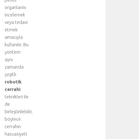
organlarını
incelemek
veya tedavi
etmek
amacıyla
kullanılır. Bu
yöntem
aynı
zamanda
çeşitli
robotik
cerrahi
teknikleri ile
de
birleştirilebilir,
böylece
cerrahın
hassasiyeti