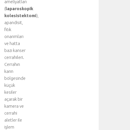
ameliyatları
(
laparoskopik
kolesistektomi
),
apandisit,
fıtık
onarımları
ve hatta
bazı kanser
cerrahileri.
Cerrahın
karın
bölgesinde
küçük
kesiler
açarak bir
kamera ve
cerrahi
aletler ile
işlem