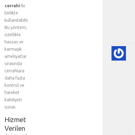
cerrahi
ile
birlikte
kullanılabilir.
Bu yöntem,
özellikle
hassas ve
karmaşık
KA
ameliyatlar
KA
HA
sırasında
HA
cerrahlara
BI
daha fazla
RE
kontrol ve
❤️
hareket
-
kabiliyeti
HA
sunar.
BÖ
SA
Hizmet
[
…
Verilen
]