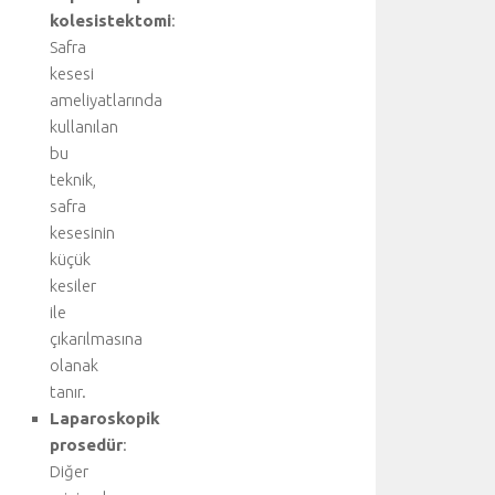
ç
kolesistektomi
:
a
Safra
ğ
kesesi
ı
v
ameliyatlarında
e
kullanılan
y
bu
a
teknik,
b
safra
ü
kesesinin
y
küçük
ü
k
kesiler
b
ile
ü
çıkarılmasına
l
olanak
v
tanır.
a
Laparoskopik
r
prosedür
:
l
ı
Diğer
ğ