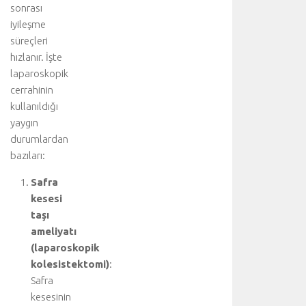
i
sonrası
ç
iyileşme
i
süreçleri
n
hızlanır. İşte
a
laparoskopik
n
a
cerrahinin
k
kullanıldığı
o
yaygın
n
durumlardan
u
bazıları:
y
u
Safra
z
kesesi
i
taşı
y
ameliyatı
a
r
(laparoskopik
e
kolesistektomi)
:
t
Safra
e
kesesinin
d