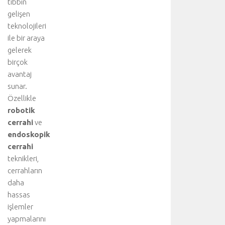
d
tıbbın
i
gelişen
n
teknolojileri
i
ile bir araya
z
gelerek
:
birçok
A
avantaj
o
r
sunar.
t
Özellikle
d
robotik
i
cerrahi
ve
s
endoskopik
e
cerrahi
k
teknikleri,
s
i
cerrahların
y
daha
o
hassas
n
işlemler
u
yapmalarını
: