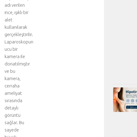
adı verilen
ince, ışıklı bir
alet
kullanılarak
gerçekleştirilir.
Laparoskopun
ucu bir
kamera ile
donatılmıştır
ve bu
kamera,
cerraha
ameliyat
sırasında
detaylı
görüntü
sağlar. Bu
sayede