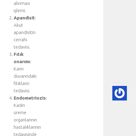
alınması
i
işlemi.
n
Apandisit
:
i
z
Akut
:
apandisitin
K
cerrahi
a
tedavisi.
l
Fıtık
p
onarımı
:
.
Karın
.
.
duvarındaki
fıtıkların
🫀
tedavisi.
A
Endometriozis
:
DI
Kadın
HA
üreme
BI
organlarının
RE
hastalıklarının
-
tedavisinde
HA