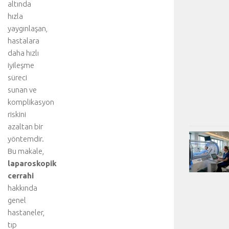
altında
hızla
yaygınlaşan,
hastalara
daha hızlı
iyileşme
süreci
sunan ve
komplikasyon
riskini
azaltan bir
yöntemdir.
Bu makale,
laparoskopik
cerrahi
hakkında
genel
hastaneler,
tıp