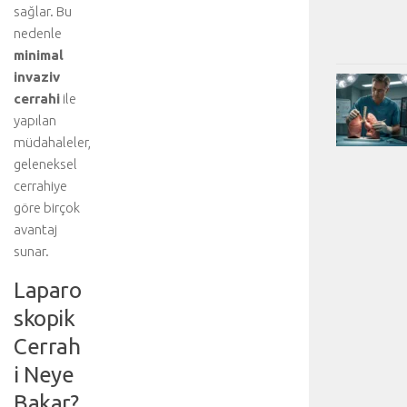
sağlar. Bu
nedenle
minimal
invaziv
cerrahi
ile
yapılan
müdahaleler,
geleneksel
cerrahiye
göre birçok
avantaj
sunar.
Laparo
skopik
Cerrah
i Neye
Bakar?