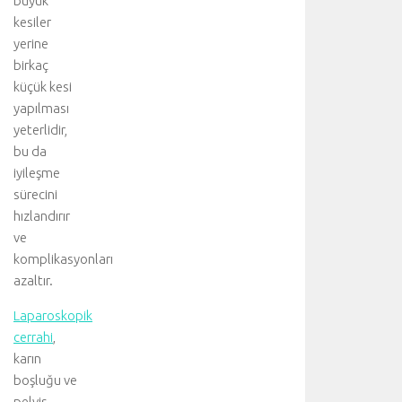
büyük
kesiler
yerine
birkaç
küçük kesi
yapılması
yeterlidir,
bu da
iyileşme
sürecini
hızlandırır
ve
komplikasyonları
azaltır.
Laparoskopik
cerrahi
,
karın
boşluğu ve
pelvis