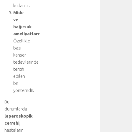
BÖ
kullanılır.
SA
Mide
[
ve
…
bağırsak
]
ameliyatları
:
D
Özellikle
a
bazı
h
a
kanser
d
tedavilerinde
e
tercih
t
edilen
a
bir
y
yöntemdir.
l
ı
Bu
b
durumlarda
i
laparoskopik
l
g
cerrahi
,
i
hastaların