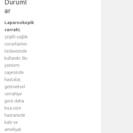
Duruml
D
ar
a
h
a
Laparoskopik
f
cerrahi
,
a
çeşitli sağlık
z
sorunlarının
l
tedavisinde
a
kullanılır. Bu
d
yöntem
e
t
sayesinde
a
hastalar,
y
geleneksel
l
cerrahiye
ı
göre daha
b
kısa süre
i
hastanede
ş
g
kalır ve
i
ameliyat