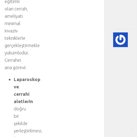
eğitimli
m
olan cerrah,
.
.
ameliyatı
.
minimal
invaziv
💙
tekniklerle
PE
gerçekleştirmekle
EK
yükümlüdür.
(K
Cerrahın
GÖ
ana görevi:
HA
BI
Laparoskop
RE
ve
-
cerrahi
HA
BÖ
aletlerin
SA
doğru
[
bir
…
şekilde
]
yerleştirilmesi.
F