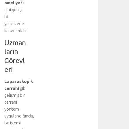
ameliyatı
b
i
gibi geniş
d
bir
i
yelpazede
s
kullanılabilir.
i
p
Uzman
l
ların
i
n
Görevl
i
eri
n
i
Laparoskopik
ş
b
cerrahi
gibi
i
gelişmiş bir
r
cerrahi
l
yöntem
i
uygulandığında,
ğ
bu işlemi
i