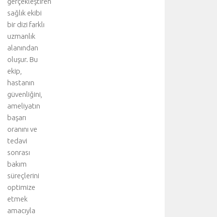
gerçekleştiren
y
l
sağlık ekibi
e
bir dizi farklı
g
uzmanlık
e
alanından
r
oluşur. Bu
ç
ekip,
e
hastanın
k
l
güvenliğini,
e
ameliyatın
ş
başarı
t
oranını ve
i
tedavi
r
sonrası
i
bakım
l
i
süreçlerini
r
optimize
.
etmek
T
amacıyla
e