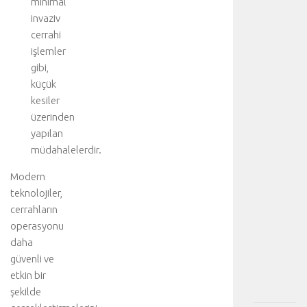
minimal
ı
invaziv
n
cerrahi
d
işlemler
a
gibi,
c
küçük
e
r
kesiler
r
üzerinden
a
yapılan
h
müdahalelerdir.
i
t
Modern
e
teknolojiler,
d
cerrahların
a
operasyonu
v
daha
i
.
güvenli ve
.
etkin bir
.
şekilde