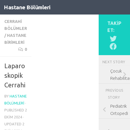
Hastane Bölümleri
Skip to content
CERRAHI
TAKIP
BÖLÜMLER
ET:
/
HASTANE
BIRIMLERI
0
NEXT STORY
Laparo
Çocuk
skopik
Rehabilit
Cerrahi
PREVIOUS
BY
HASTANE
STORY
BÖLÜMLERI
·
Pediatrik
PUBLISHED
2
Ortopedi
EKIM 2024
·
UPDATED
2