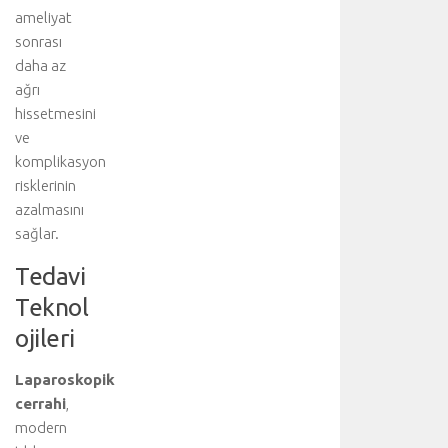
i
ameliyat
ç
sonrası
i
daha az
n
ağrı
a
hissetmesini
n
a
ve
k
komplikasyon
o
risklerinin
n
azalmasını
u
sağlar.
y
u
Tedavi
z
Teknol
i
y
ojileri
a
r
Laparoskopik
e
cerrahi
,
t
modern
e