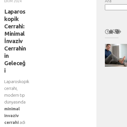
Ara
EKIM 2024
Laparos
kopik
Cerrahi:
Minimal
İnvaziv
Cerrahin
in
Geleceğ
i
Laparoskopik
cerrahi,
modern tıp
dünyasında
minimal
invaziv
cerrahi
adı