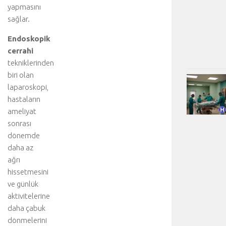
yapmasını
sağlar.
Endoskopik
cerrahi
tekniklerinden
biri olan
laparoskopi,
hastaların
ameliyat
sonrası
dönemde
daha az
ağrı
hissetmesini
ve günlük
aktivitelerine
daha çabuk
dönmelerini