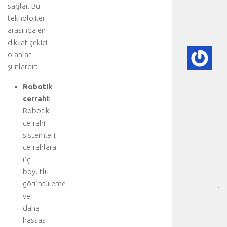
sağlar. Bu
.
teknolojiler
.
.
arasında en
dikkat çekici
💨
olanlar
P
şunlardır:
(A
SÖ
Robotik
HA
cerrahi
:
BI
Robotik
RE
cerrahi
-
sistemleri,
HA
cerrahlara
BÖ
SA
üç
[
boyutlu
…
görüntüleme
]
ve
p
daha
n
hassas
ö