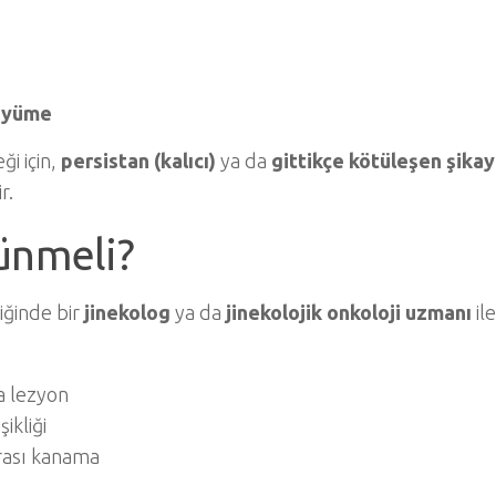
büyüme
ği için,
persistan (kalıcı)
ya da
gittikçe kötüleşen şikay
r.
ünmeli?
iğinde bir
jinekolog
ya da
jinekolojik onkoloji uzmanı
ile
a lezyon
ikliği
nrası kanama