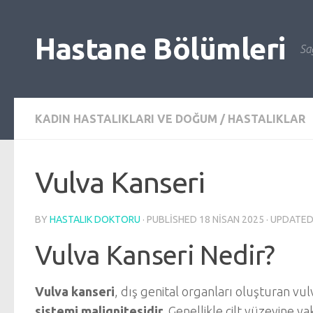
Skip to content
Hastane Bölümleri
Sağ
KADIN HASTALIKLARI VE DOĞUM
/
HASTALIKLAR
Vulva Kanseri
BY
HASTALIK DOKTORU
· PUBLISHED
18 NISAN 2025
· UPDATE
Vulva Kanseri Nedir?
Vulva kanseri
, dış genital organları oluşturan vul
sistemi malignitesidir
. Genellikle cilt yüzeyine y