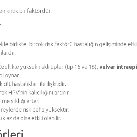
 kritik bir faktördür.
i
e birlikte, birçok risk faktörü hastalığın gelişiminde etkil
nlardır:
Özellikle yüksek riskli tipler (tip 16 ve 18),
vulvar intraepi
l oynar.
ilt hastalıkları ile ilişkilidir.
ak HPV’nin kalıcılığını artırır.
lme sıklığı artar.
bireylerde risk daha yüksektir.
ık az da olsa etkili olabilir.
rleri