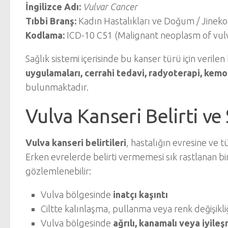
İngilizce Adı:
Vulvar Cancer
Tıbbi Branş:
Kadın Hastalıkları ve Doğum / Jinekol
Kodlama:
ICD-10 C51 (Malignant neoplasm of vul
Sağlık sistemi içerisinde bu kanser türü için verile
uygulamaları, cerrahi tedavi, radyoterapi, kem
bulunmaktadır.
Vulva Kanseri Belirti v
Vulva kanseri belirtileri
, hastalığın evresine ve 
Erken evrelerde belirti vermemesi sık rastlanan b
gözlemlenebilir:
Vulva bölgesinde
inatçı kaşıntı
Ciltte kalınlaşma, pullanma veya renk değişikli
Vulva bölgesinde
ağrılı, kanamalı veya iyile