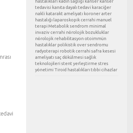
hastalıkları
kadın sağlığı
kanser
kanser
tedavisi
kanıta dayalı tedavi
karaciğer
nakli
katarakt ameliyatı
koroner arter
hastalığı
laparoskopik cerrahi
manuel
terapi
Metabolik sendrom
minimal
invaziv cerrahi
nörolojik bozukluklar
nörolojik rehabilitasyon
otoimmün
hastalıklar
polikistik over sendromu
radyoterapi
robotik cerrahi
safra kesesi
nrası
ameliyatı
saç dökülmesi
sağlık
teknolojileri
stent yerleştirme
stres
yönetimi
Tiroid hastalıkları
tıbbi cihazlar
 tedavi