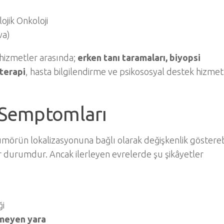
ojik Onkoloji
va)
n hizmetler arasında;
erken tanı taramaları, biyopsi
oterapi
, hasta bilgilendirme ve psikososyal destek hizmet
e Semptomları
tümörün lokalizasyonuna bağlı olarak değişkenlik gösterebi
ir durumdur. Ancak ilerleyen evrelerde şu şikâyetler
ği
şmeyen yara