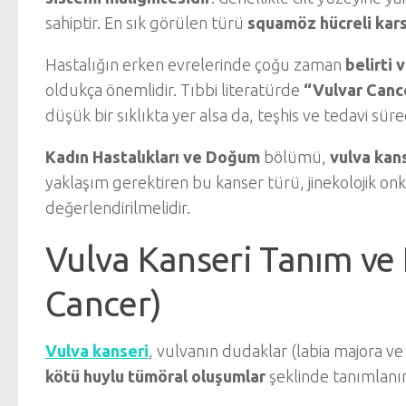
sahiptir. En sık görülen türü
squamöz hücreli kar
Hastalığın erken evrelerinde çoğu zaman
belirti
oldukça önemlidir. Tıbbi literatürde
“Vulvar Canc
düşük bir sıklıkta yer alsa da, teşhis ve tedavi sür
Kadın Hastalıkları ve Doğum
bölümü,
vulva kan
yaklaşım gerektiren bu kanser türü, jinekolojik onk
değerlendirilmelidir.
Vulva Kanseri Tanım ve
Cancer)
Vulva kanseri
, vulvanın dudaklar (labia majora ve l
kötü huylu tümöral oluşumlar
şeklinde tanımlanır