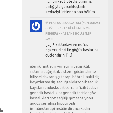
[…] birkaç tıbbi disiplinin iş
birliğiyle gerçekleştirilir.
Tedaviyi üstlenen ana bölüm...
💙 PEKTUS EKSKAVATUM (KUNDURACI
GÖĞSÜ) HASTA BILGILENDIRME
REHBERI - HASTANE BÖLÜMLERI
SAYS:
[…] Fizik tedavi ve nefes
egzersizleri ile göğüs kaslarını
güçlendirin. […]
alerjik rinit
ağrı yönetimi
bağışıklık
sistemi
bağışıklık sistemi güçlendirme
bilişsel davranışçı terapi
böbrek nakli
diş
beyazlatma
diş sağlığı
elektronik sağlık
kayıtları
endoskopik cerrahi
fizik tedavi
genetik hastalıklar
genetik testler
göz
hastalıkları
göz sağlığı
göz tansiyonu
göğüs cerrahisi
hipotiroidi
immünoterapi
insülin direnci
kadın
ir: