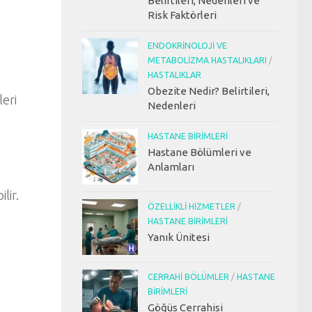
Belirtileri, Nedenleri ve
Risk Faktörleri
ENDOKRINOLOJI VE
METABOLIZMA HASTALIKLARI
/
HASTALIKLAR
Obezite Nedir? Belirtileri,
leri
Nedenleri
HASTANE BIRIMLERI
Hastane Bölümleri ve
Anlamları
lir.
ÖZELLIKLI HIZMETLER
/
HASTANE BIRIMLERI
Yanık Ünitesi
CERRAHI BÖLÜMLER
/
HASTANE
BIRIMLERI
Göğüs Cerrahisi