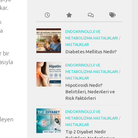
kar.
k
da
ENDOKRINOLOJI VE
METABOLIZMA HASTALIKLARI
/
HASTALIKLAR
Diabetes Mellitus Nedir?
r bir
asıyla
ENDOKRINOLOJI VE
METABOLIZMA HASTALIKLARI
/
HASTALIKLAR
Hipotiroidi Nedir?
Belirtileri, Nedenleri ve
Risk Faktörleri
ENDOKRINOLOJI VE
METABOLIZMA HASTALIKLARI
/
ileyen
HASTALIKLAR
Tip 2 Diyabet Nedir