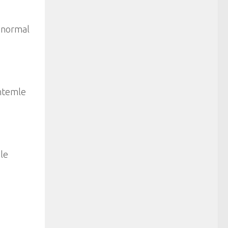
anormal
öntemle
ile