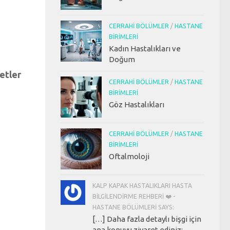
CERRAHI BÖLÜMLER
/
HASTANE
BIRIMLERI
Kadın Hastalıkları ve
Doğum
etler
CERRAHI BÖLÜMLER
/
HASTANE
BIRIMLERI
Göz Hastalıkları
CERRAHI BÖLÜMLER
/
HASTANE
BIRIMLERI
Oftalmoloji
KALP KAPAK HASTALIKLARI HASTA
BILGILENDIRME REHBERI ❤️ -
HASTANE BÖLÜMLERI SAYS:
[…] Daha fazla detaylı bişgi için
ana konuyu ziyaret ediniz: