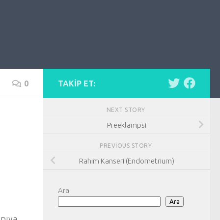
0
TAKIP ET:
NEXT STORY
Preeklampsi
PREVIOUS STORY
Rahim Kanseri (Endometrium)
Ara
Ara
apıya