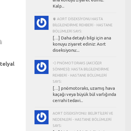
Kalp...
🫀 AORT DISEKSIYONU HASTA
BILGILENDIRME REHBERI - HASTANE
BÖLÜMLERI SAYS:
[…] Daha detaylı bilgi için ana
i
konuyu ziyaret ediniz: Aort
diseksiyonu:...
telyal
💨 PNÖMOTORAKS (AKCIĞER
SÖNMESI): HASTA BILGILENDIRME
REHBERI - HASTANE BÖLÜMLERI
SAYS:
[…] pnömotoraks, uzamış hava
kaçağı veya büyük bül varlığında
cerrahi tedavi...
AORT DISEKSIYONU: BELIRTILERI VE
NEDENLERI - HASTANE BÖLÜMLERI
SAYS: