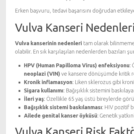
Erken başvuru, tedavi başarısını doğrudan etkileyen
Vulva Kanseri Nedenler
Vulva kanserinin nedenleri
tam olarak bilinmemekl
olabilir. En sık karşılaşılan nedenlerden bazıları şu
HPV (Human Papilloma Virus) enfeksiyonu
: 
neoplazi (VIN)
ve kansere dönüşümde kritik ro
Kronik inflamasyon
: Liken sklerozus gibi kronik c
Sigara kullanımı
: Bağışıklık sistemini baskılayar
İleri yaş
: Özellikle 65 yaş üstü bireylerde görü
Bağışıklık sistemi baskılanması
: HIV pozitif 
Ailede genital kanser öyküsü
: Genetik yatkınl
Vulva Kanseri Risk Faktö