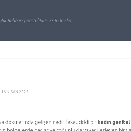
lık Rehberi | Hastalıklar ve Tedaviler
D
16 NISAN 2025
va dokularında gelişen nadir fakat ciddi bir
kadın genital
akın bölgelerde başlar ve çoğunlukla yavaş ilerleyen bir y