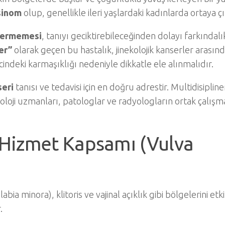
sinom
olup, genellikle ileri yaşlardaki kadınlarda ortaya çı
 vermemesi
, tanıyı geciktirebileceğinden dolayı farkındalı
er”
olarak geçen bu hastalık, jinekolojik kanserler arasın
ecindeki karmaşıklığı nedeniyle dikkatle ele alınmalıdır.
seri
tanısı ve tedavisi için en doğru adrestir. Multidisipline
oloji uzmanları, patologlar ve radyologların ortak çalışm
 Hizmet Kapsamı (Vulva
abia minora), klitoris ve vajinal açıklık gibi bölgelerini etk
.