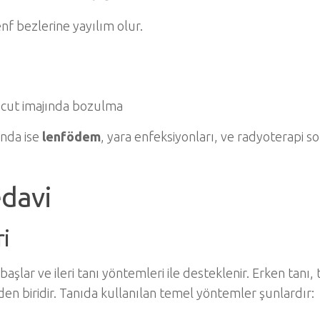
lenf bezlerine yayılım olur.
ücut imajında bozulma
ında ise
lenfödem
, yara enfeksiyonları, ve radyoterapi so
edavi
i
 başlar ve ileri tanı yöntemleri ile desteklenir. Erken tanı,
en biridir. Tanıda kullanılan temel yöntemler şunlardır: