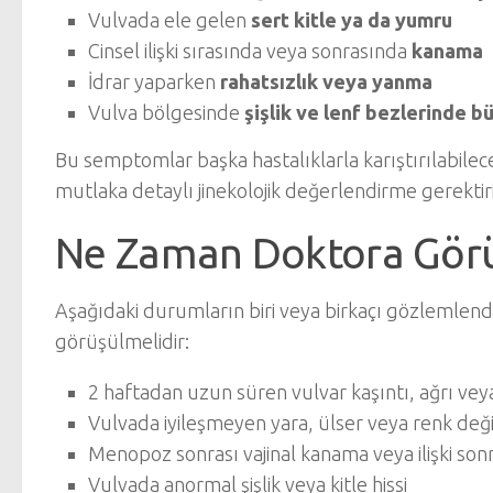
Vulvada ele gelen
sert kitle ya da yumru
Cinsel ilişki sırasında veya sonrasında
kanama
İdrar yaparken
rahatsızlık veya yanma
Vulva bölgesinde
şişlik ve lenf bezlerinde 
Bu semptomlar başka hastalıklarla karıştırılabilece
mutlaka detaylı jinekolojik değerlendirme gerektiri
Ne Zaman Doktora Gör
Aşağıdaki durumların biri veya birkaçı gözlemlend
görüşülmelidir:
2 haftadan uzun süren vulvar kaşıntı, ağrı vey
Vulvada iyileşmeyen yara, ülser veya renk değiş
Menopoz sonrası vajinal kanama veya ilişki so
Vulvada anormal şişlik veya kitle hissi