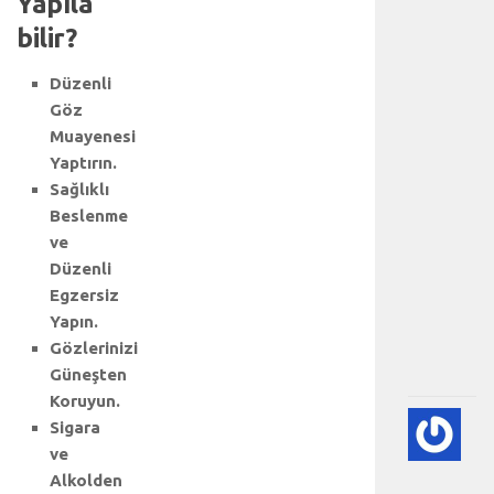
Yapıla
t
l
bilir?
e
n
Düzenli
e
Göz
n
Muayenesi
a
Yaptırın.
n
a
Sağlıklı
b
Beslenme
ö
ve
l
Düzenli
ü
Egzersiz
m
Yapın.
.
Gözlerinizi
.
.
Güneşten
Koruyun.
💙
Sigara
PE
ve
EK
Alkolden
(K