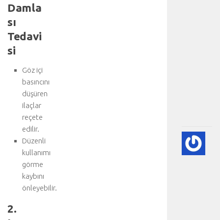
a
Damla
h
sı
i
t
Tedavi
e
si
d
a
Göz içi
v
basıncını
i
düşüren
.
.
ilaçlar
.
reçete
edilir.
A
Düzenli
DI
kullanımı
BE
görme
VE
kaybını
NE
önleyebilir.
-
HA
2.
BÖ
SA