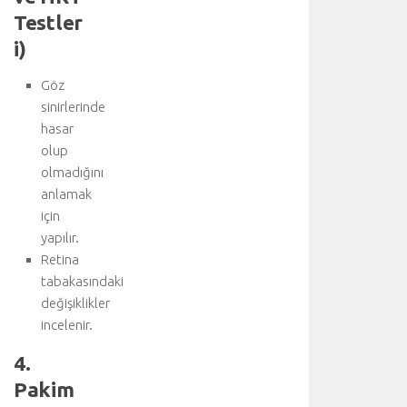
n
Testler
u
i)
y
u
Göz
z
i
sinirlerinde
y
hasar
a
olup
r
olmadığını
e
anlamak
t
için
e
yapılır.
d
i
Retina
n
tabakasındaki
i
değişiklikler
z
incelenir.
:
K
4.
a
Pakim
l