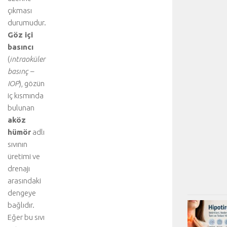
çıkması
durumudur.
Göz içi
basıncı
(
intraoküler
basınç –
IOP
), gözün
iç kısmında
bulunan
aköz
hümör
adlı
sıvının
üretimi ve
drenajı
arasındaki
dengeye
bağlıdır.
Eğer bu sıvı