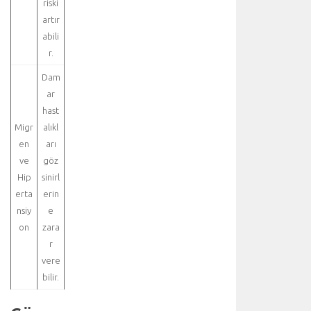
riski
u
artır
z
abili
a
r.
m
ı
Dam
ş
ar
h
hast
a
Migr
alıkl
v
a
en
arı
k
ve
göz
a
Hip
sinirl
ç
erta
erin
a
nsiy
e
ğ
on
zara
ı
r
v
e
vere
y
bilir.
a
b