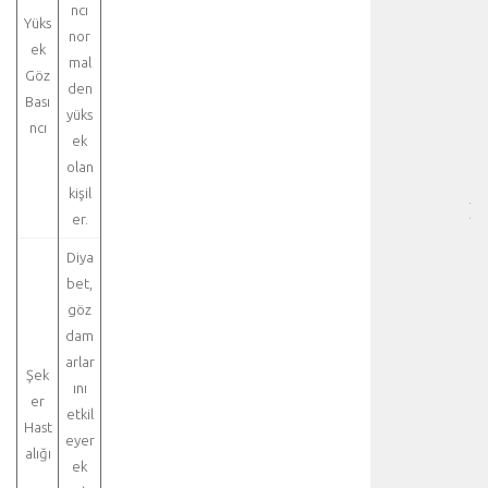
HA
ncı
Yüks
BI
nor
RE
ek
mal
-
Göz
den
HA
Bası
yüks
BÖ
ncı
SA
ek
[
olan
…
kişil
]
er.
p
n
Diya
ö
bet,
m
göz
o
dam
t
arlar
o
Şek
ını
r
er
etkil
a
Hast
k
eyer
alığı
s
ek
,