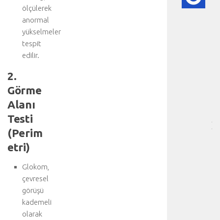
KA
ölçülerek
HA
anormal
HA
yükselmeler
BI
RE
tespit
❤️
edilir.
-
HA
2.
BÖ
Görme
SA
Alanı
[
…
Testi
]
(Perim
D
etri)
a
h
a
Glokom,
f
çevresel
a
görüşü
z
kademeli
l
olarak
a