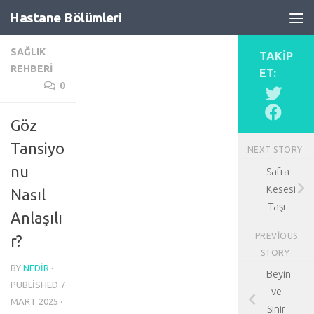
Hastane Bölümleri
Skip to content
SAĞLIK
TAKIP
REHBERI
ET:
0
Göz
Tansiyo
NEXT STORY
nu
Safra
Kesesi
Nasıl
Taşı
Anlaşılı
PREVIOUS
r?
STORY
BY
NEDIR
·
Beyin
PUBLISHED
7
ve
MART 2025
·
Sinir