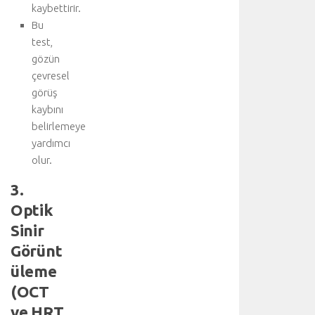
kaybettirir.
d
Bu
e
t
test,
a
gözün
y
çevresel
l
görüş
ı
kaybını
b
belirlemeye
i
yardımcı
ş
g
olur.
i
3.
i
ç
Optik
i
Sinir
n
Görünt
a
n
üleme
a
(OCT
k
o
ve HRT