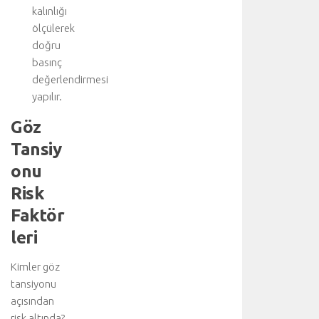
kalınlığı
d
ölçülerek
e
t
doğru
a
basınç
y
değerlendirmesi
l
yapılır.
ı
b
Göz
i
Tansiy
l
g
onu
i
Risk
i
ç
Faktör
i
leri
n
a
Kimler göz
n
tansiyonu
a
k
açısından
o
risk altında?