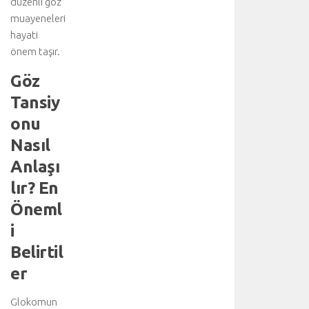
düzenli göz
muayeneleri
hayati
önem taşır.
Göz
Tansiy
onu
Nasıl
Anlaşı
lır? En
Öneml
i
Belirtil
er
Glokomun