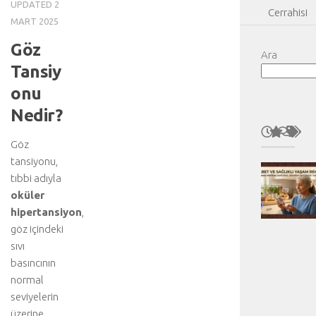
UPDATED
2
Cerrahisi
MART 2025
Göz
Ara
Tansiy
onu
Nedir?
Göz
tansiyonu,
tıbbi adıyla
oküler
hipertansiyon
,
göz içindeki
sıvı
basıncının
normal
seviyelerin
üzerine