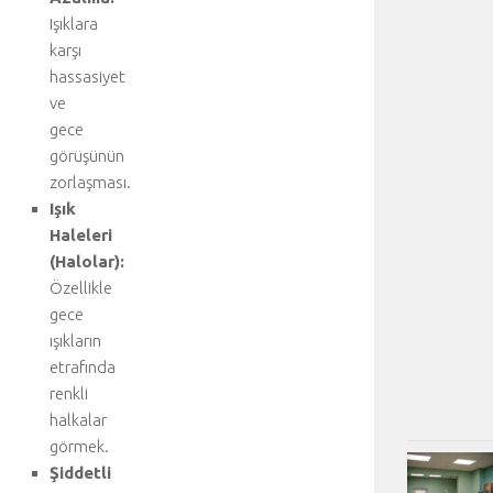
Işıklara
karşı
hassasiyet
ve
gece
görüşünün
zorlaşması.
Işık
Haleleri
(Halolar):
Özellikle
gece
ışıkların
etrafında
renkli
halkalar
görmek.
Şiddetli