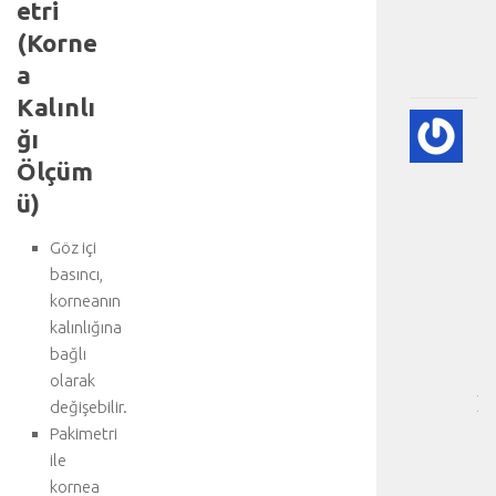
p
etri
.
(Korne
.
a
.
Kalınlı
🫀
ğı
A
Ölçüm
DI
HA
ü)
BI
RE
Göz içi
-
basıncı,
HA
korneanın
BÖ
kalınlığına
SA
bağlı
[
…
olarak
]
değişebilir.
D
Pakimetri
a
ile
h
kornea
a