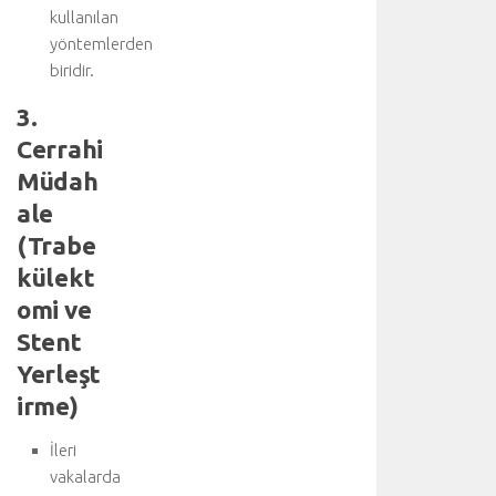
n
kullanılan
i
yöntemlerden
n
biridir.
i
ş
3.
b
Cerrahi
i
Müdah
r
l
ale
i
(Trabe
ğ
i
külekt
y
omi ve
l
Stent
e
g
Yerleşt
e
irme)
r
ç
İleri
e
vakalarda
k