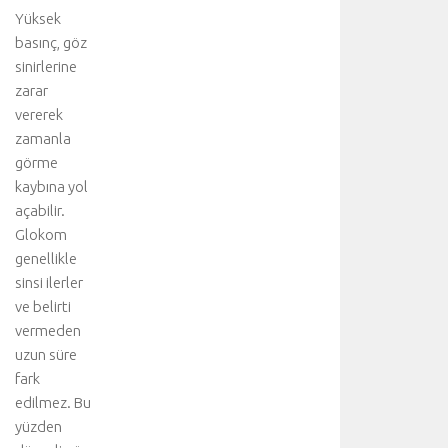
Yüksek
basınç, göz
sinirlerine
zarar
vererek
zamanla
görme
kaybına yol
açabilir.
Glokom
genellikle
sinsi ilerler
ve belirti
vermeden
uzun süre
fark
edilmez. Bu
yüzden