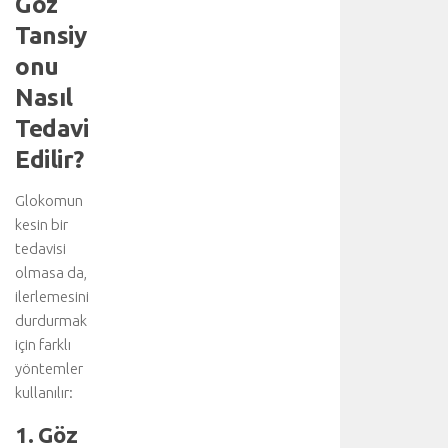
Göz
ü
Tansiy
y
ü
onu
k
Nasıl
b
ü
Tedavi
l
Edilir?
v
a
r
Glokomun
l
kesin bir
ı
tedavisi
ğ
olmasa da,
ı
ilerlemesini
n
durdurmak
d
için farklı
a
c
yöntemler
e
kullanılır:
r
1. Göz
r