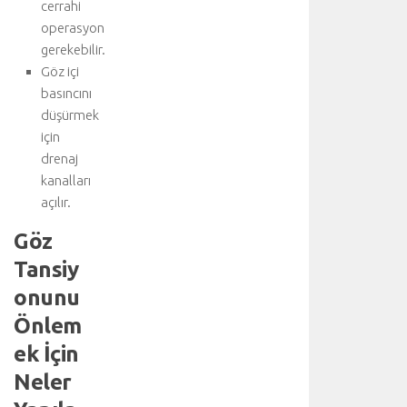
cerrahi
l
e
operasyon
ş
gerekebilir.
t
Göz içi
i
basıncını
r
düşürmek
i
için
l
drenaj
i
r
kanalları
.
açılır.
T
Göz
e
d
Tansiy
a
onunu
v
i
Önlem
y
ek İçin
i
ü
Neler
s