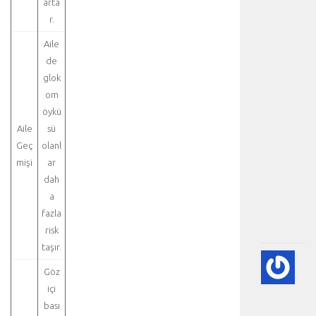
arta
t
d
r.
i
Aile
s
de
e
glok
k
s
om
i
öykü
y
Aile
sü
o
Geç
olanl
n
mişi
ar
u
dah
:
a
.
.
fazla
.
risk
taşır.
💨
Göz
P
(A
içi
SÖ
bası