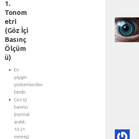
1.
Tonom
etri
(Göz İçi
Basınç
Ölçüm
ü)
En
yaygın
yöntemlerden
biridir.
Göz içi
basıncı
(normal
aralık:
10-21
KA
mmHg)