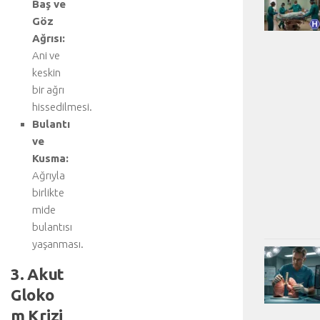
Baş ve
Göz
Ağrısı:
Ani ve
keskin
bir ağrı
hissedilmesi.
Bulantı
ve
Kusma:
Ağrıyla
birlikte
mide
bulantısı
yaşanması.
3. Akut
Gloko
m Krizi