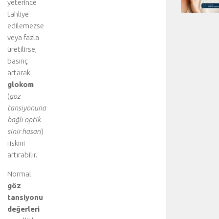
yeterince
tahliye
edilemezse
veya fazla
üretilirse,
basınç
artarak
glokom
(
göz
tansiyonuna
bağlı optik
sinir hasarı
)
riskini
artırabilir.
Normal
göz
tansiyonu
değerleri