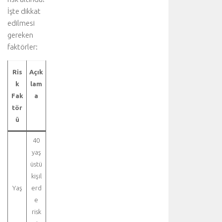
n
İşte dikkat
u
edilmesi
y
gereken
u
faktörler:
z
i
y
Ris
Açık
a
k
lam
r
Fak
a
e
tör
t
ü
e
d
40
i
n
yaş
i
üstü
z
kişil
:
Yaş
erd
A
e
o
risk
r