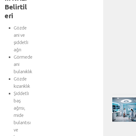
Belirtil
eri
Gözde
ani ve
şiddetli
ağrı
Görmede
ani
bulanıklık
Gözde
kızarıklık
Şiddetli
baş
ağrısı,
mide
bulantısı
ve