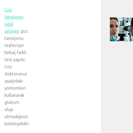
Göz
tansiyonu
nasıl
anlaşılır
, göz
tansiyonu
teşhisi için
birkaç farklı
test yapılır.
Göz
doktorunuz
aşağıdaki
yöntemleri
kullanarak
glokom
olup
olmadığınızı
belirleyebilir: