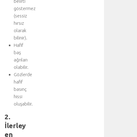
belirti
göstermez
(sessiz
hırsız
olarak
bilinir).
Hafif
baş
ağrıları
olabilir.
Gözlerde
hafif
basınç
hissi
oluşabilir.
2.
İlerley
en