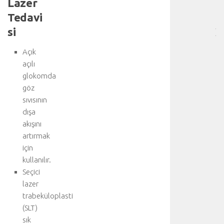
Lazer
[
Tedavi
…
si
]
b
Açık
i
r
açılı
k
glokomda
a
göz
ç
sıvısının
t
dışa
ı
akışını
b
artırmak
b
i
için
d
kullanılır.
i
Seçici
s
lazer
i
trabeküloplasti
p
(SLT)
l
sık
i