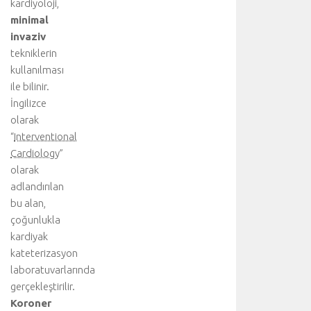
kardiyoloji,
minimal
invaziv
tekniklerin
kullanılması
ile bilinir.
İngilizce
olarak
“
Interventional
Cardiology
”
olarak
adlandırılan
bu alan,
çoğunlukla
kardiyak
kateterizasyon
laboratuvarlarında
gerçekleştirilir.
Koroner