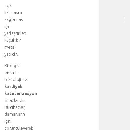
SA
açık
[
kalmasını
…
sağlamak
]
p
için
n
yerleştirilen
ö
küçük bir
m
metal
o
yapıdır.
t
o
Bir diğer
r
önemli
a
teknoloji ise
k
kardiyak
s
,
kateterizasyon
u
cihazlarıdır.
z
Bu cihazlar,
a
damarların
m
içini
ı
görüntüleyerek
ş