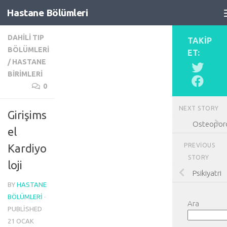
Hastane Bölümleri
Skip to content
DAHILI TIP
TAKIP
BÖLÜMLERI
ET:
/
HASTANE
BIRIMLERI
0
NEXT STORY
Girişims
Osteopor
el
PREVIOUS
Kardiyo
STORY
loji
Psikiyatri
BY
HASTANE
BÖLÜMLERI
·
Ara
PUBLISHED
21 OCAK