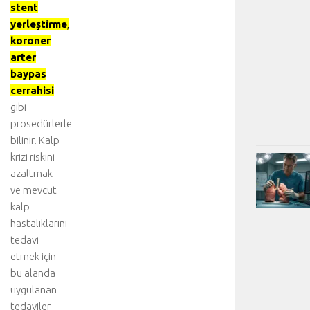
stent
yerleştirme
,
koroner
arter
baypas
cerrahisi
gibi
prosedürlerle
bilinir. Kalp
krizi riskini
azaltmak
ve mevcut
kalp
hastalıklarını
tedavi
etmek için
bu alanda
uygulanan
tedaviler