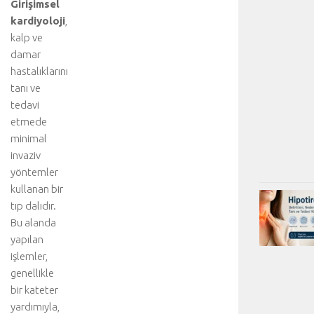
Girişimsel
kardiyoloji
,
kalp ve
damar
hastalıklarını
tanı ve
tedavi
etmede
minimal
invaziv
yöntemler
kullanan bir
tıp dalıdır.
Bu alanda
yapılan
işlemler,
genellikle
bir kateter
yardımıyla,