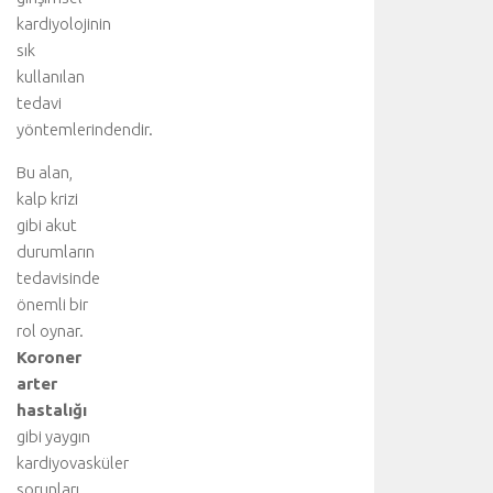
kardiyolojinin
sık
kullanılan
tedavi
yöntemlerindendir.
Bu alan,
kalp krizi
gibi akut
durumların
tedavisinde
önemli bir
rol oynar.
Koroner
arter
hastalığı
gibi yaygın
kardiyovasküler
sorunları