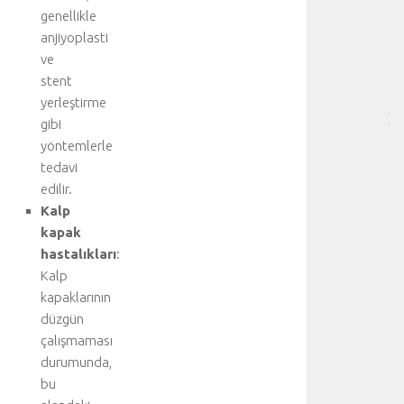
-
genellikle
HA
anjiyoplasti
BÖ
ve
SA
[
stent
…
yerleştirme
]
gibi
D
yöntemlerle
a
tedavi
h
edilir.
a
Kalp
f
a
kapak
z
hastalıkları
:
l
Kalp
a
kapaklarının
d
düzgün
e
çalışmaması
t
durumunda,
a
y
bu
l