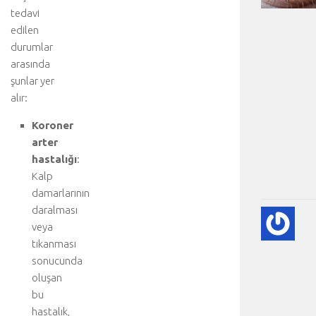
tedavi
edilen
durumlar
arasında
şunlar yer
alır:
Koroner
arter
hastalığı
:
Kalp
damarlarının
daralması
KA
veya
KA
tıkanması
HA
HA
sonucunda
BI
oluşan
RE
bu
❤️
hastalık,