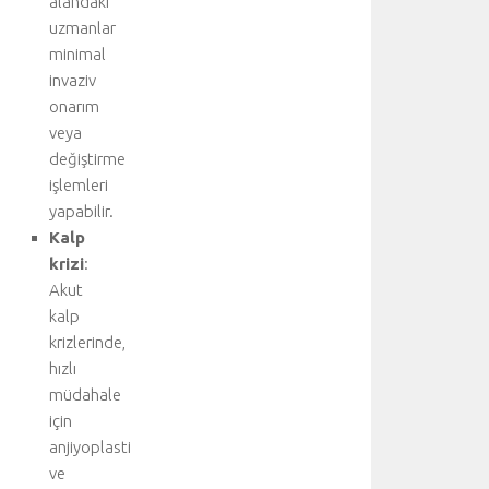
alandaki
ı
uzmanlar
b
minimal
i
invaziv
ş
onarım
g
veya
i
i
değiştirme
ç
işlemleri
i
yapabilir.
n
Kalp
a
krizi
:
n
Akut
a
kalp
k
o
krizlerinde,
n
hızlı
u
müdahale
y
için
u
anjiyoplasti
z
ve
i