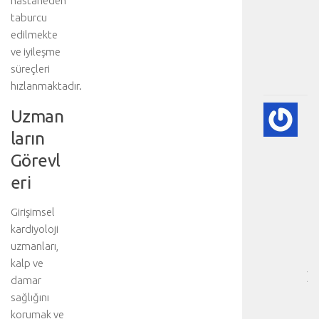
hastaneden
a
taburcu
v
i
edilmekte
.
ve iyileşme
.
süreçleri
.
hızlanmaktadır.
A
Uzman
DI
ların
BE
VE
Görevl
NE
eri
-
HA
Girişimsel
BÖ
kardiyoloji
SA
[
uzmanları,
…
kalp ve
]
damar
b
sağlığını
i
korumak ve