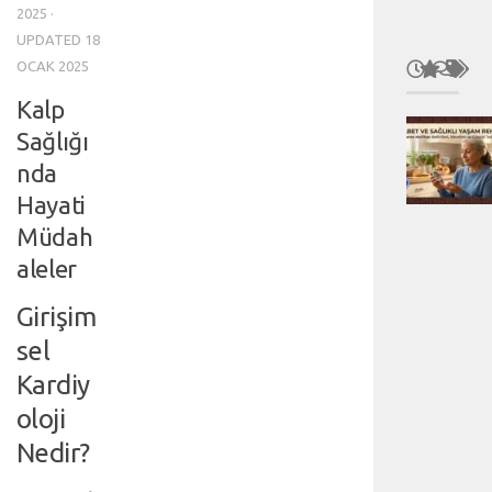
2025
·
UPDATED
18
OCAK 2025
Kalp
Sağlığı
nda
Hayati
Müdah
aleler
Girişim
sel
Kardiy
oloji
Nedir?