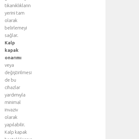
tıkanıklıkların
h
a
yerini tam
v
olarak
a
belirlemeyi
k
sağlar.
a
Kalp
ç
kapak
a
onarımı
ğ
ı
veya
v
değiştirilmesi
e
de bu
y
cihazlar
a
yardımıyla
b
minimal
ü
invaziv
y
ü
olarak
k
yapılabilir.
b
Kalp kapak
ü