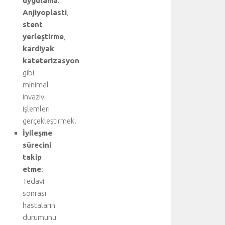
uygulama
:
i
Anjiyoplasti
,
l
stent
i
r
yerleştirme
,
.
kardiyak
T
kateterizasyon
e
gibi
d
minimal
a
invaziv
v
işlemleri
i
y
gerçekleştirmek.
i
İyileşme
ü
sürecini
s
takip
t
etme
:
l
Tedavi
e
sonrası
n
e
hastaların
n
durumunu