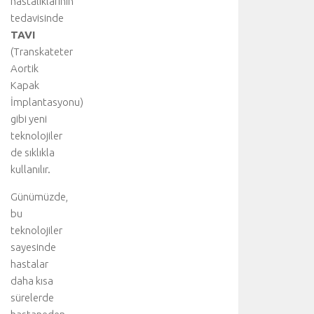
hastalıklarının
l
tedavisinde
v
TAVI
a
(Transkateter
r
l
Aortik
ı
Kapak
ğ
İmplantasyonu)
ı
gibi yeni
n
teknolojiler
d
de sıklıkla
a
kullanılır.
c
e
Günümüzde,
r
bu
r
a
teknolojiler
h
sayesinde
i
hastalar
t
daha kısa
e
sürelerde
d