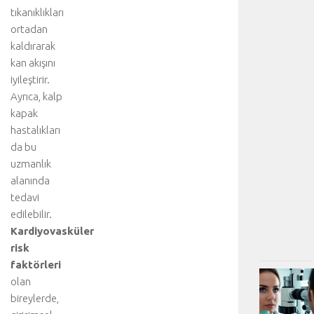
tıkanıklıkları
ortadan
kaldırarak
kan akışını
iyileştirir.
Ayrıca, kalp
kapak
hastalıkları
da bu
uzmanlık
alanında
tedavi
edilebilir.
Kardiyovasküler
risk
faktörleri
olan
bireylerde,