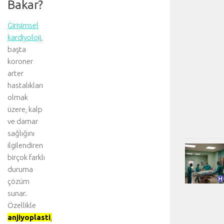
Bakar?
Girişimsel
kardiyoloji
,
başta
koroner
arter
hastalıkları
olmak
üzere, kalp
ve damar
sağlığını
ilgilendiren
birçok farklı
duruma
çözüm
sunar.
Özellikle
anjiyoplasti
,