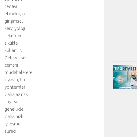
tedavi
etmek için
girişimsel
kardiyoloji
teknikleri
sıklıkla
kullanılır.
Geleneksel
cerrahi
müdahalelere
kıyasla, bu
yöntemler
daha az risk
taşır ve
genellikle
daha hızlı
iyileşme
süreci