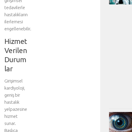
girişimsel
tedavilerle
hastalıkların
ilerlemesi
engellenebilir.
Hizmet
Verilen
Durum
lar
Girişimsel
kardiyoloji,
geniş bir
hastalık
yelpazesine
hizmet
sunar.
Başlıca