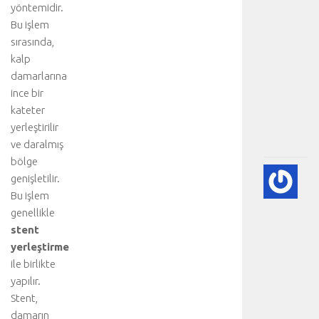
s
yöntemidir.
i
Bu işlem
y
sırasında,
o
kalp
n
damarlarına
u
ince bir
:
kateter
.
.
yerleştirilir
.
ve daralmış
bölge
💨
genişletilir.
P
Bu işlem
(A
genellikle
SÖ
stent
HA
yerleştirme
BI
RE
ile birlikte
-
yapılır.
HA
Stent,
BÖ
damarın