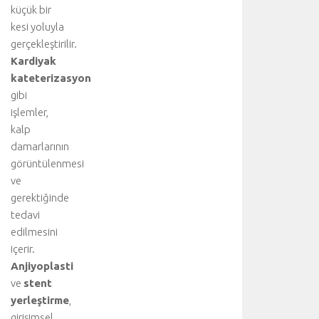
küçük bir
kesi yoluyla
gerçekleştirilir.
Kardiyak
kateterizasyon
gibi
işlemler,
kalp
damarlarının
görüntülenmesi
ve
gerektiğinde
tedavi
edilmesini
içerir.
Anjiyoplasti
ve
stent
yerleştirme
,
girişimsel