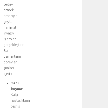
r
tedavi
k
etmek
a
ç
amacıyla
t
çeşitli
ı
minimal
b
invaziv
b
işlemler
i
gerçekleştirir.
d
Bu
i
s
uzmanların
i
görevleri
p
şunları
l
içerir:
i
n
Tanı
i
koyma
:
n
Kalp
i
hastalıklarını
ş
teşhis
b