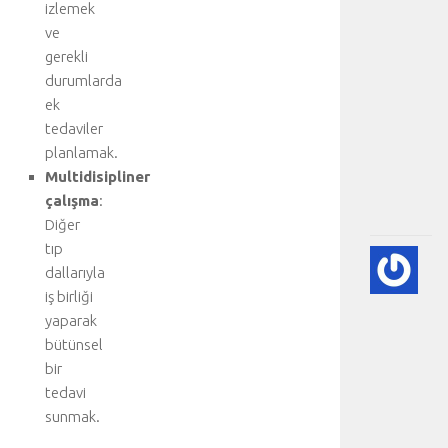
a
izlemek
n
ve
a
gerekli
b
durumlarda
ö
ek
l
ü
tedaviler
m
planlamak.
.
Multidisipliner
.
çalışma
:
.
Diğer
tıp
💙
dallarıyla
PE
iş birliği
EK
yaparak
(K
GÖ
bütünsel
HA
bir
BI
tedavi
RE
sunmak.
-
HA