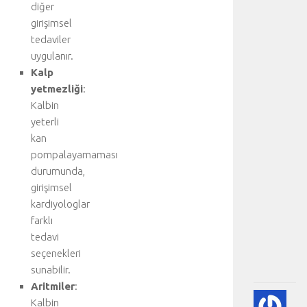
diğer
y
a
girişimsel
r
tedaviler
e
uygulanır.
t
Kalp
e
yetmezliği
:
d
Kalbin
i
yeterli
n
i
kan
z
pompalayamaması
:
durumunda,
K
girişimsel
a
kardiyologlar
l
farklı
p
tedavi
.
.
seçenekleri
.
sunabilir.
Aritmiler
:
🫀
Kalbin