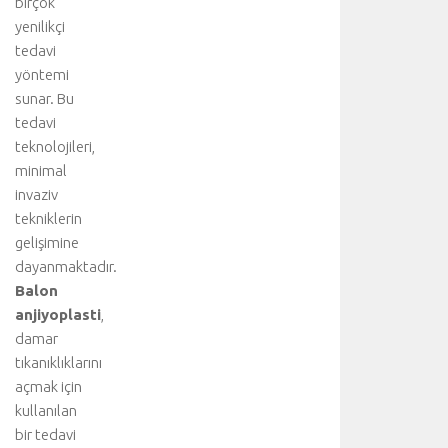
birçok
y
yenilikçi
a
tedavi
r
yöntemi
e
sunar. Bu
t
e
tedavi
d
teknolojileri,
i
minimal
n
invaziv
i
tekniklerin
z
gelişimine
:
dayanmaktadır.
A
o
Balon
r
anjiyoplasti
,
t
damar
d
tıkanıklıklarını
i
açmak için
s
kullanılan
e
bir tedavi
k