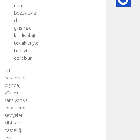
A
ritim
DI
bozuklukları
HA
da
BI
girişimsel
RE
-
kardiyoloji
HA
teknikleriyle
BÖ
tedavi
SA
edilebilir.
[
…
Bu
]
hastalıklar
D
dışında,
a
yüksek
h
tansiyon ve
a
d
kolesterol
e
seviyeleri
t
gibi kalp
a
hastalığı
y
risk