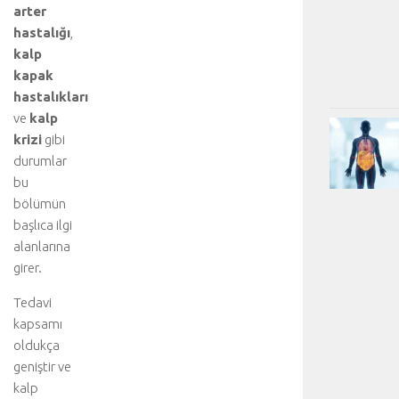
arter
hastalığı
,
kalp
kapak
hastalıkları
ve
kalp
krizi
gibi
durumlar
bu
bölümün
başlıca ilgi
alanlarına
girer.
Tedavi
kapsamı
oldukça
geniştir ve
kalp