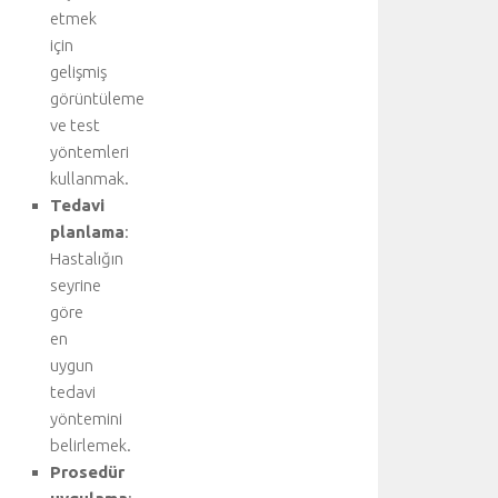
i
etmek
r
için
l
gelişmiş
i
görüntüleme
ğ
ve test
i
yöntemleri
y
kullanmak.
l
e
Tedavi
g
planlama
:
e
Hastalığın
r
seyrine
ç
göre
e
en
k
uygun
l
e
tedavi
ş
yöntemini
t
belirlemek.
i
Prosedür
r