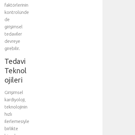
l
faktörlerinin
ı
kontrolünde
b
i
de
l
girişimsel
g
tedaviler
i
devreye
i
girebilir.
ç
i
Tedavi
n
Teknol
a
n
ojileri
a
k
Girişimsel
o
kardiyoloji,
n
teknolojinin
u
hızlı
y
u
ilerlemesiyle
z
birlikte
i