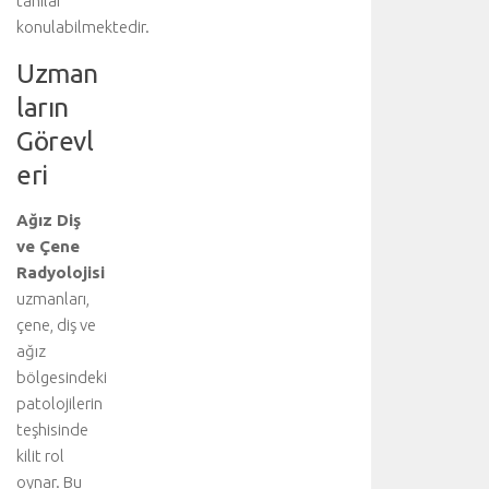
tanılar
l
konulabilmektedir.
i
r
Uzman
.
ların
T
e
Görevl
d
eri
a
v
Ağız Diş
i
ve Çene
y
i
Radyolojisi
ü
uzmanları,
s
çene, diş ve
t
ağız
l
bölgesindeki
e
patolojilerin
n
teşhisinde
e
n
kilit rol
a
oynar. Bu