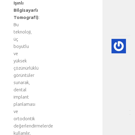
Işınlı
v
i
Bilgisayarlı
.
Tomografi)
:
.
Bu
.
teknoloji,
üç
A
boyutlu
DI
ve
BE
yüksek
VE
çözünürlüklü
NE
-
görüntüler
HA
sunarak,
BÖ
dental
SA
implant
[
planlaması
…
ve
]
ortodontik
b
i
değerlendirmelerde
r
kullanılır.