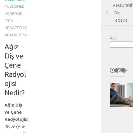
Restoratif
PUBLISHED
Diş
28 ARALIK
Tedavisi
2024
·
UPDATED
22
ARALIK 2024
Ara
Ağız
Diş ve
Çene
Radyol
ojisi
Nedir?
Ağız Diş
ve Çene
Radyolojisi
,
diş ve çene