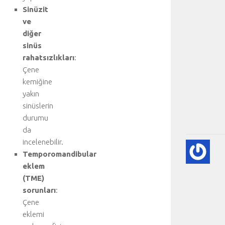
Sinüzit
ve
diğer
sinüs
rahatsızlıkları
:
Çene
kemiğine
yakın
sinüslerin
durumu
da
incelenebilir.
KA
Temporomandibular
KA
eklem
HA
HA
(TME)
BI
sorunları
:
RE
Çene
❤️
eklemi
-