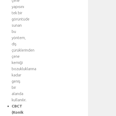
çene
v
yapısını
a
tek bir
r
görüntüde
l
sunan
ı
bu
ğ
ı
yöntem,
n
diş
d
çürüklerinden
a
çene
c
kemiği
e
bozukluklarına
r
kadar
r
a
geniş
h
bir
i
alanda
t
kullanılır.
e
CBCT
d
(Konik
a