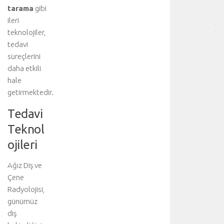
[
tarama
gibi
…
ileri
]
teknolojiler,
p
tedavi
n
süreçlerini
ö
daha etkili
m
o
hale
t
getirmektedir.
o
Tedavi
r
a
Teknol
k
ojileri
s
,
u
Ağız Diş ve
z
Çene
a
Radyolojisi,
m
günümüz
ı
diş
ş