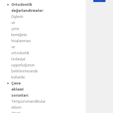
DI
Ortodontik
HA
değerlendirmeler
:
BI
Dişlerin
RE
ve
-
çene
HA
kemiğinin
BÖ
hizalanması
SA
[
ve
…
ortodontik
]
tedaviye
D
uygunluğunun
a
belirlenmesinde
h
kullanılır.
a
Çene
d
e
eklemi
t
sorunları
:
a
Temporomandibular
y
eklem
l