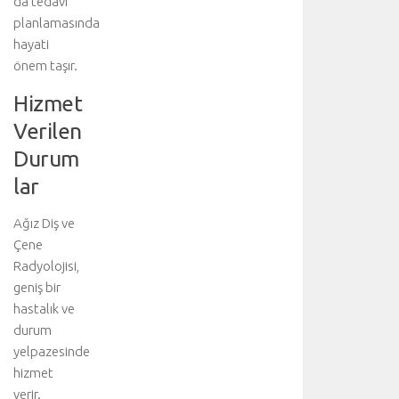
da tedavi
ı
b
planlamasında
i
hayati
ş
önem taşır.
g
i
Hizmet
i
Verilen
ç
i
Durum
n
lar
a
n
Ağız Diş ve
a
Çene
k
o
Radyolojisi,
n
geniş bir
u
hastalık ve
y
durum
u
yelpazesinde
z
hizmet
i
verir.
y