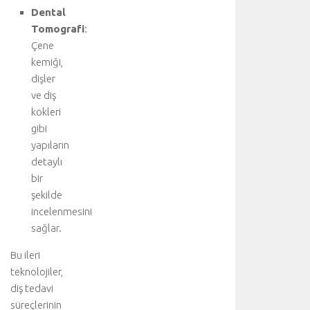
k
Dental
a
Tomografi
:
ç
Çene
t
kemiği,
ı
dişler
b
b
ve diş
i
kökleri
d
gibi
i
yapıların
s
detaylı
i
bir
p
şekilde
l
i
incelenmesini
n
sağlar.
i
n
Bu ileri
i
teknolojiler,
ş
diş tedavi
b
süreçlerinin