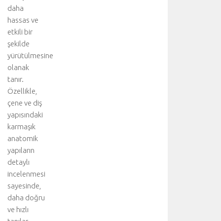
i
daha
r
hassas ve
l
etkili bir
i
ğ
şekilde
i
yürütülmesine
y
olanak
l
tanır.
e
Özellikle,
g
çene ve diş
e
yapısındaki
r
ç
karmaşık
e
anatomik
k
yapıların
l
detaylı
e
incelenmesi
ş
sayesinde,
t
daha doğru
i
r
ve hızlı
i