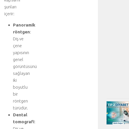
şunları
içerir:
Panoramik
röntgen
:
Diş ve
çene
yapısının
genel
görüntüsünü
sağlayan
iki
boyutlu
bir
röntgen
türüdür.
Dental
tomografi
:
Diş ve