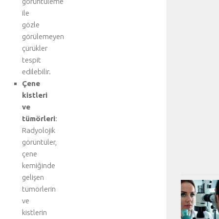
görüntüleme
ile
gözle
görülemeyen
çürükler
tespit
edilebilir.
Çene
kistleri
ve
tümörleri
:
Radyolojik
görüntüler,
çene
kemiğinde
gelişen
tümörlerin
ve
kistlerin