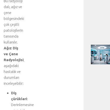
Bu radyoloji
dalı, ağız ve
çene
bölgesindeki
çok çeşitli
patolojilerin
tanısında
kullanılır.
Ağız Diş
ve Çene
Radyolojisi
,
aşağıdaki
hastalık ve
durumları
inceleyebilir:
Diş
çürükleri
:
Derinlemesine