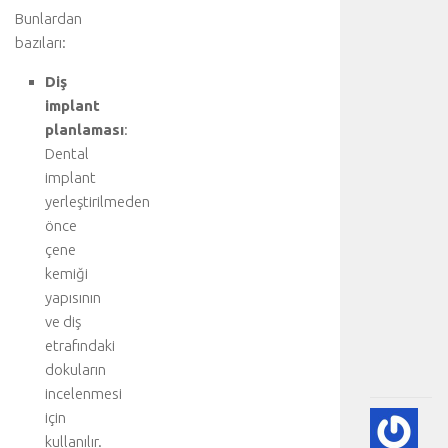
a
Bunlardan
r
bazıları:
e
t
Diş
e
implant
d
planlaması
:
i
Dental
n
implant
i
yerleştirilmeden
z
önce
:
K
çene
a
kemiği
l
yapısının
p
ve diş
.
etrafındaki
.
dokuların
.
incelenmesi
için
🫀
kullanılır.
A