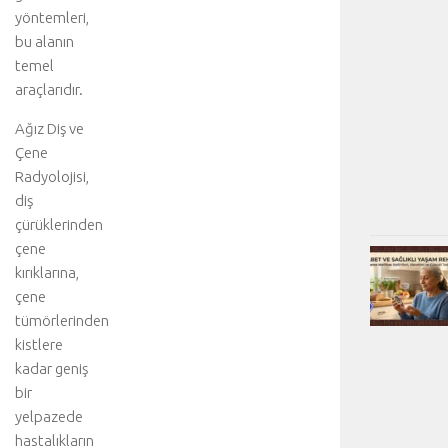
yöntemleri,
bu alanın
temel
araçlarıdır.
Ağız Diş ve
Çene
Radyolojisi,
diş
çürüklerinden
çene
kırıklarına,
çene
tümörlerinden
kistlere
kadar geniş
bir
yelpazede
hastalıkların