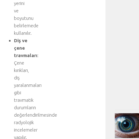
yerini
ve
boyutunu
belirlemede
kullanılır.
Diş ve
çene
travmaları
:
Çene
kırıkları,
diş
yaralanmaları
gibi
travmatik
durumların
değerlendirilmesinde
radyolojik
incelemeler
yapılır.