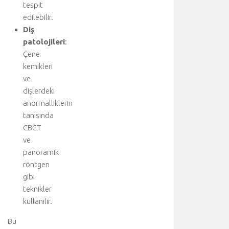
y
tespit
a
edilebilir.
r
Diş
e
patolojileri
:
t
Çene
e
d
kemikleri
i
ve
n
dişlerdeki
i
anormalliklerin
z
tanısında
:
CBCT
A
ve
o
r
panoramik
t
röntgen
d
gibi
i
teknikler
s
kullanılır.
e
k
Bu
s