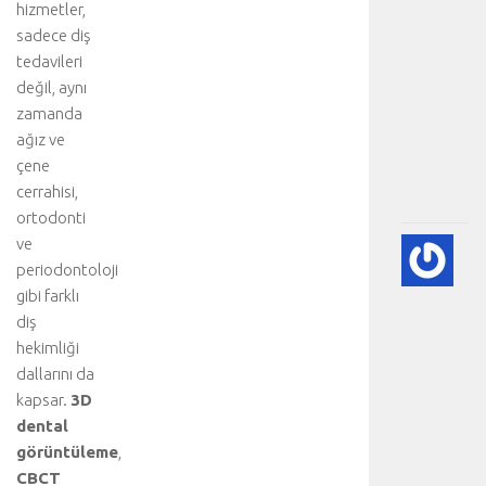
hizmetler,
i
sadece diş
y
tedavileri
o
n
değil, aynı
u
zamanda
:
ağız ve
.
çene
.
cerrahisi,
.
ortodonti
ve
💨
periodontoloji
P
(A
gibi farklı
SÖ
diş
HA
hekimliği
BI
dallarını da
RE
kapsar.
3D
-
dental
HA
görüntüleme
,
BÖ
SA
CBCT