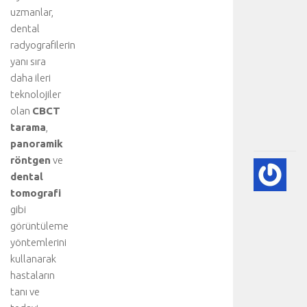
n
uzmanlar,
a
dental
b
radyografilerin
ö
yanı sıra
l
daha ileri
ü
m
teknolojiler
.
olan
CBCT
.
tarama
,
.
panoramik
röntgen
ve
💙
dental
PE
tomografi
EK
gibi
(K
GÖ
görüntüleme
HA
yöntemlerini
BI
kullanarak
RE
hastaların
-
tanı ve
HA