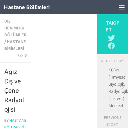
Hastane Bölümleri
Skip to content
DIŞ
TAKIP
HEKIMLIĞI
ET:
BÖLÜMLER
/
HASTANE
BIRIMLERI
0
NEXT STORY
KBRN
Ağız
(Kimyasal,
Diş ve
Biyolojik,
Çene
Radyolojik
Nükleer)
Radyol
Merkezi
ojisi
PREVIOUS
BY
HASTANE
STORY
BÖLÜMLERI
·