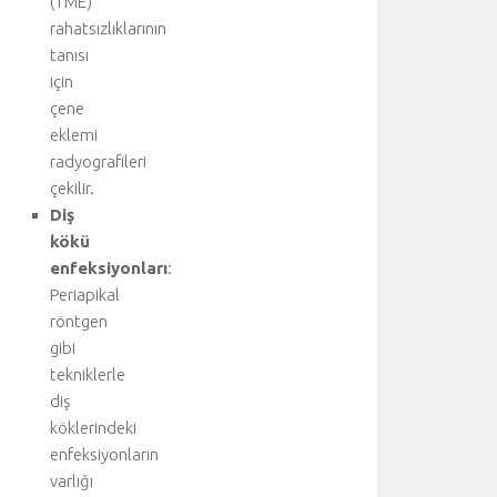
(TME)
ı
rahatsızlıklarının
b
tanısı
i
l
için
g
çene
i
eklemi
i
radyografileri
ç
çekilir.
i
Diş
n
kökü
a
n
enfeksiyonları
:
a
Periapikal
k
röntgen
o
gibi
n
tekniklerle
u
diş
y
köklerindeki
u
z
enfeksiyonların
i
varlığı