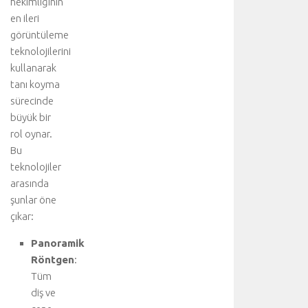
hekimliğinin
h
a
en ileri
v
görüntüleme
a
teknolojilerini
k
kullanarak
a
tanı koyma
ç
sürecinde
a
büyük bir
ğ
ı
rol oynar.
v
Bu
e
teknolojiler
y
arasında
a
şunlar öne
b
çıkar:
ü
y
Panoramik
ü
Röntgen
:
k
Tüm
b
ü
diş ve
l