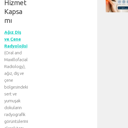
Hizmet
Kapsa
mı
Ağız Diş
ve Çene
Radyolojisi
(Oral and
Maxillofacial
Radiology),
ağız, diş ve
çene
bölgesindeki
sert ve
yumuşak
dokuların
radyografik
görüntülerini