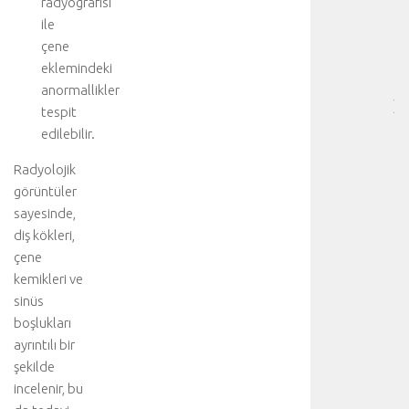
radyografisi
HA
ile
BÖ
çene
SA
[
eklemindeki
…
anormallikler
]
tespit
D
edilebilir.
a
h
Radyolojik
a
görüntüler
f
sayesinde,
a
diş kökleri,
z
çene
l
a
kemikleri ve
d
sinüs
e
boşlukları
t
ayrıntılı bir
a
şekilde
y
incelenir, bu
l