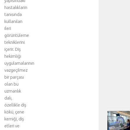
yapısındaki
hastalıkların
tanısında
kullanılan
ileri
görüntüleme
tekniklerini
içerir. Diş
hekimliği
uygulamalarının
vazgeçilmez
bir parçası
olan bu
uzmanlık
dalı,
özellikle diş
kökü, çene
kemiği, diş
etleri ve