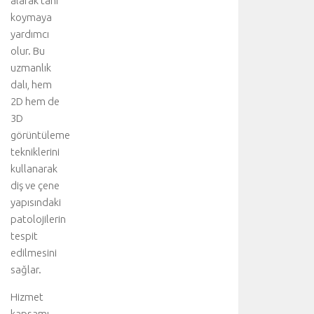
alarak tanı
koymaya
yardımcı
olur. Bu
uzmanlık
dalı, hem
2D hem de
3D
görüntüleme
tekniklerini
kullanarak
diş ve çene
yapısındaki
patolojilerin
tespit
edilmesini
sağlar.
Hizmet
kapsamı