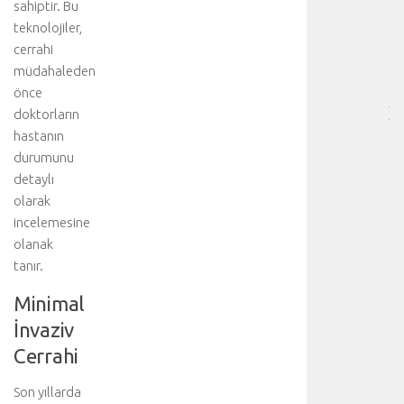
sahiptir. Bu
HA
teknolojiler,
BÖ
cerrahi
SA
müdahaleden
[
önce
…
]
doktorların
D
hastanın
a
durumunu
h
detaylı
a
olarak
d
incelemesine
e
olanak
t
a
tanır.
y
Minimal
l
ı
İnvaziv
b
Cerrahi
i
l
Son yıllarda
g