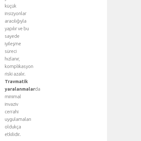
e
küçük
d
insizyonlar
i
aracılığıyla
n
i
yapılır ve bu
z
sayede
:
iyileşme
A
süreci
o
hızlanır,
r
komplikasyon
t
riski azalır.
d
i
Travmatik
s
yaralanmalar
da
e
minimal
k
invaziv
s
cerrahi
i
uygulamaları
y
oldukça
o
n
etkilidir.
u