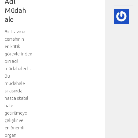
Acil
Müdah
A
ale
DI
BE
Bir travma
VE
NE
cerrahının
-
en kritik
HA
görevlerinden
BÖ
biri acil
SA
müdahaledir.
[
Bu
…
müdahale
]
b
sırasında
i
hasta stabil
r
hale
k
getirilmeye
a
çalışılır ve
ç
en önemli
t
organ
ı