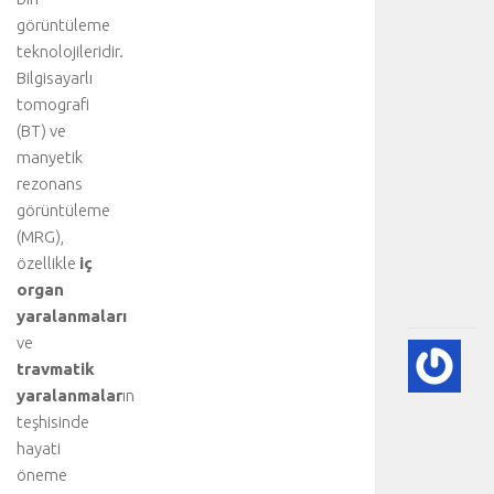
e
görüntüleme
d
i
teknolojileridir.
n
Bilgisayarlı
i
tomografi
z
(BT) ve
:
manyetik
K
rezonans
a
görüntüleme
l
p
(MRG),
.
özellikle
iç
.
organ
.
yaralanmaları
ve
🫀
travmatik
A
yaralanmalar
ın
DI
teşhisinde
HA
BI
hayati
RE
öneme
-