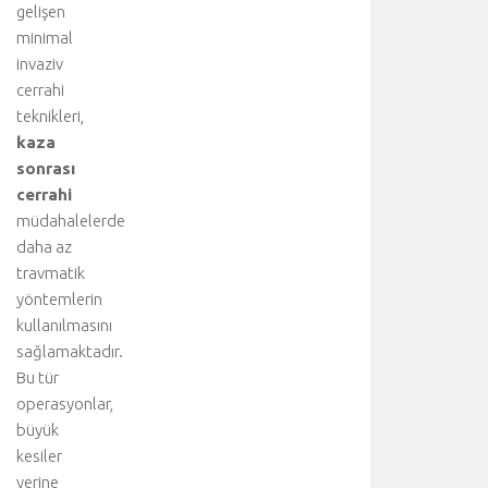
gelişen
i
i
minimal
ç
invaziv
i
cerrahi
n
teknikleri,
a
kaza
n
sonrası
a
cerrahi
k
o
müdahalelerde
n
daha az
u
travmatik
y
yöntemlerin
u
kullanılmasını
z
sağlamaktadır.
i
Bu tür
y
a
operasyonlar,
r
büyük
e
kesiler
t
yerine