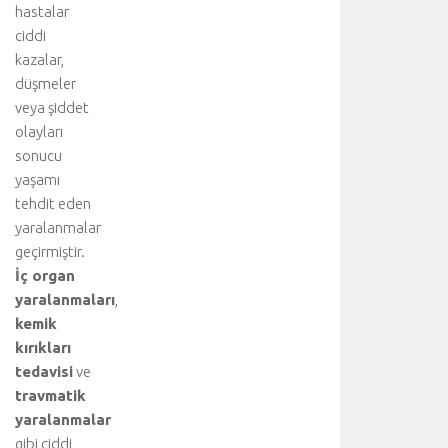
hastalar
ciddi
kazalar,
düşmeler
veya şiddet
olayları
sonucu
yaşamı
tehdit eden
yaralanmalar
geçirmiştir.
İç organ
yaralanmaları
,
kemik
kırıkları
tedavisi
ve
travmatik
yaralanmalar
gibi ciddi