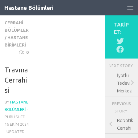
Hastane Bölümleri
Skip to content
CERRAHI
TAKIP
BÖLÜMLER
ET:
/
HASTANE
BIRIMLERI
0
NEXT STORY
Travma
İyotlu
Cerrahi
Tedavi
si
Merkezi
BY
HASTANE
PREVIOUS
BÖLÜMLERI
·
STORY
PUBLISHED
Robotik
16 EKIM 2024
Cerrahi
· UPDATED