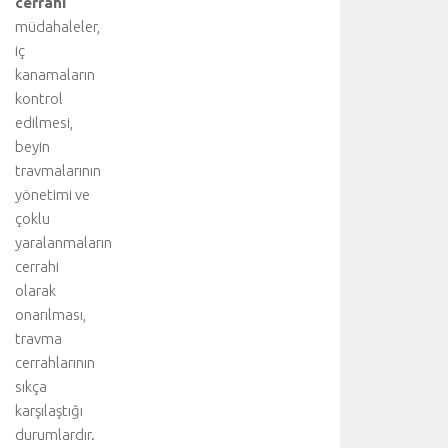
cerrahi
müdahaleler,
iç
kanamaların
kontrol
edilmesi,
beyin
travmalarının
yönetimi ve
çoklu
yaralanmaların
cerrahi
olarak
onarılması,
travma
cerrahlarının
sıkça
karşılaştığı
durumlardır.