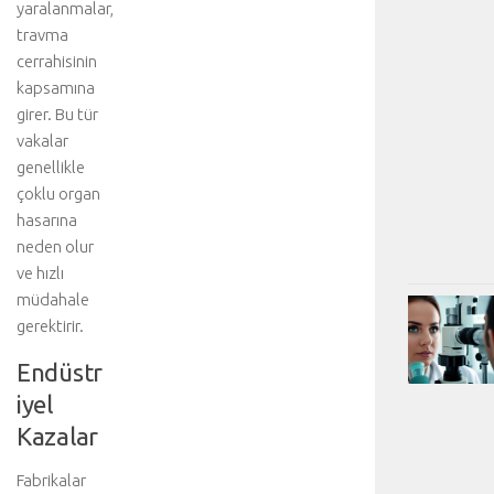
yaralanmalar,
travma
cerrahisinin
kapsamına
girer. Bu tür
vakalar
genellikle
çoklu organ
hasarına
neden olur
ve hızlı
müdahale
gerektirir.
Endüstr
iyel
Kazalar
Fabrikalar