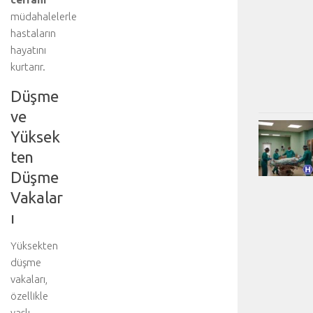
müdahalelerle
hastaların
hayatını
kurtarır.
Düşme
ve
Yüksek
ten
Düşme
Vakalar
ı
Yüksekten
düşme
vakaları,
özellikle
yaşlı