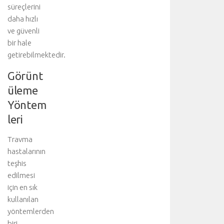
i
süreçlerini
i
daha hızlı
ç
ve güvenli
i
bir hale
n
getirebilmektedir.
a
n
Görünt
a
üleme
k
o
Yöntem
n
leri
u
y
Travma
u
hastalarının
z
i
teşhis
y
edilmesi
a
için en sık
r
kullanılan
e
yöntemlerden
t
biri