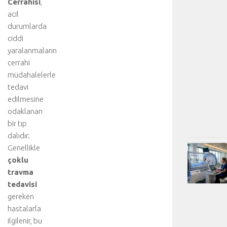
Cerrahisi
,
acil
durumlarda
ciddi
yaralanmaların
cerrahi
müdahalelerle
tedavi
edilmesine
odaklanan
bir tıp
dalıdır.
Genellikle
çoklu
travma
tedavisi
gereken
hastalarla
ilgilenir, bu