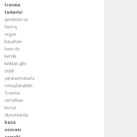
travma
tedavisi
gerektirir ve
hem iç
organ
hasarları
hem de
kemik
kırıkları gibi
ciddi
yaralanmalarla
sonuçlanabilir.
Travma
cerrahları
bu tür
durumlarda
kaza
sonrası
cerrahi