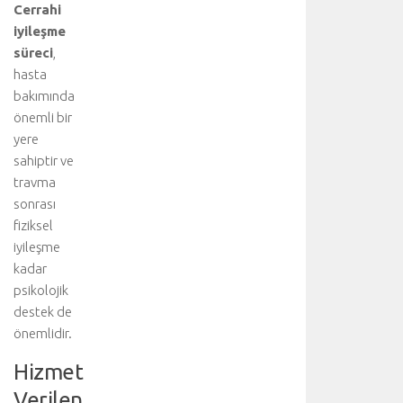
Cerrahi
iyileşme
süreci
,
hasta
bakımında
önemli bir
yere
sahiptir ve
travma
sonrası
fiziksel
iyileşme
kadar
psikolojik
destek de
önemlidir.
Hizmet
Verilen