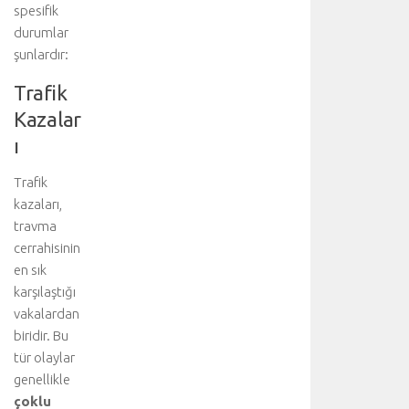
spesifik
durumlar
şunlardır:
Trafik
Kazalar
ı
Trafik
kazaları,
travma
cerrahisinin
en sık
karşılaştığı
vakalardan
biridir. Bu
tür olaylar
genellikle
çoklu