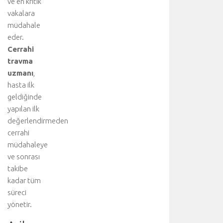
ve en kritik
ı
ğ
vakalara
ı
müdahale
n
eder.
d
Cerrahi
a
travma
c
uzmanı
,
e
hasta ilk
r
r
geldiğinde
a
yapılan ilk
h
değerlendirmeden
i
cerrahi
t
müdahaleye
e
ve sonrası
d
takibe
a
v
kadar tüm
i
süreci
.
yönetir.
.
.