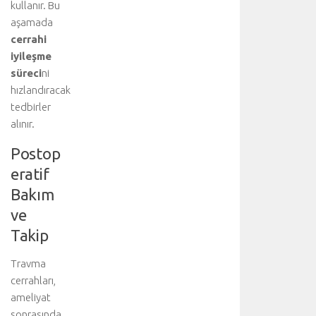
kullanır. Bu
e
aşamada
d
cerrahi
a
iyileşme
v
süreci
ni
i
y
hızlandıracak
i
tedbirler
ü
alınır.
s
t
Postop
l
eratif
e
Bakım
n
e
ve
n
Takip
a
n
Travma
a
cerrahları,
b
ö
ameliyat
l
sonrasında