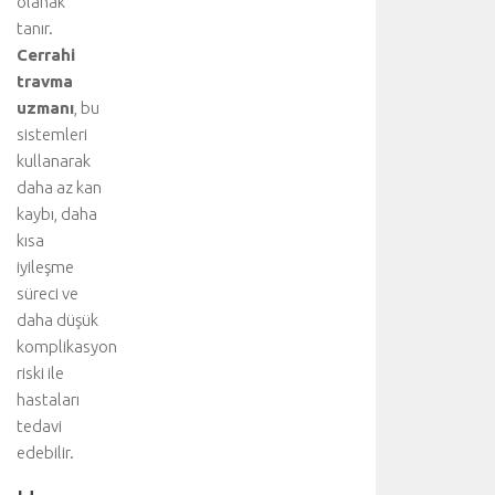
olanak
ö
tanır.
m
Cerrahi
o
travma
t
uzmanı
, bu
o
sistemleri
r
a
kullanarak
k
daha az kan
s
kaybı, daha
,
kısa
u
iyileşme
z
süreci ve
a
daha düşük
m
ı
komplikasyon
ş
riski ile
h
hastaları
a
tedavi
v
edebilir.
a
k