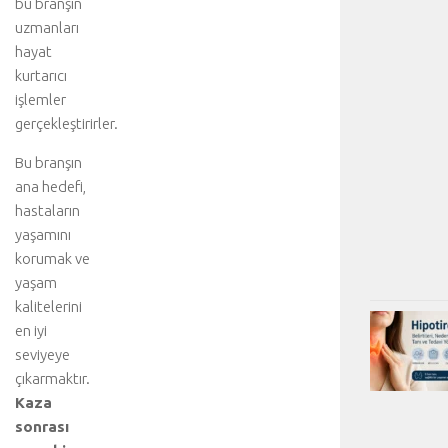
bu branşın
uzmanları
hayat
kurtarıcı
işlemler
gerçekleştirirler.
Bu branşın
ana hedefi,
hastaların
yaşamını
korumak ve
yaşam
kalitelerini
en iyi
seviyeye
çıkarmaktır.
Kaza
sonrası