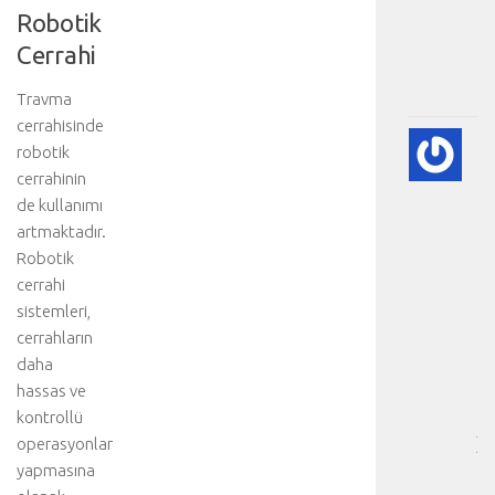
Robotik
:
.
Cerrahi
.
.
Travma
cerrahisinde
💨
robotik
P
cerrahinin
(A
de kullanımı
SÖ
artmaktadır.
HA
Robotik
BI
RE
cerrahi
-
sistemleri,
HA
cerrahların
BÖ
daha
SA
hassas ve
[
kontrollü
…
operasyonlar
]
p
yapmasına
n