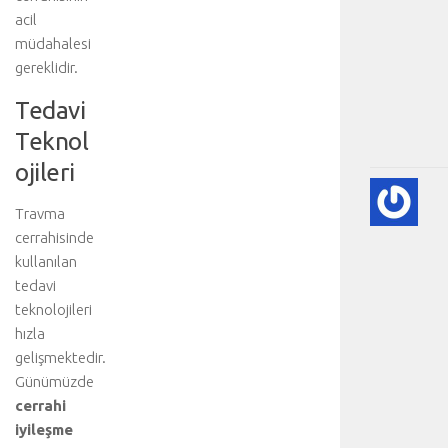
acil
müdahalesi
gereklidir.
Tedavi
Teknol
ojileri
KA
KA
Travma
HA
cerrahisinde
HA
kullanılan
BI
tedavi
RE
teknolojileri
❤️
hızla
-
gelişmektedir.
HA
BÖ
Günümüzde
SA
cerrahi
[
iyileşme
…