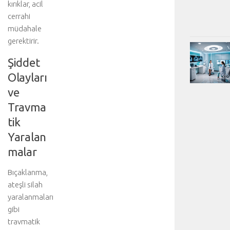
kırıklar, acil
cerrahi
müdahale
gerektirir.
Şiddet
Olayları
ve
Travma
tik
Yaralan
malar
Bıçaklanma,
ateşli silah
yaralanmaları
gibi
travmatik