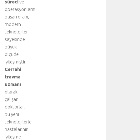
süreci
ve
]
operasyonların
D
başarı oranı,
a
modern
h
a
teknolojiler
f
sayesinde
a
büyük
z
ölçüde
l
iyileşmiştir.
a
Cerrahi
d
travma
e
t
uzmanı
a
olarak
y
çalışan
l
doktorlar,
ı
bu yeni
b
teknolojilerle
i
hastalarının
ş
g
iyileşme