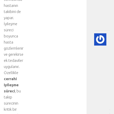
ü
hastanın
m
takibini de
.
yapar.
.
İyileşme
.
süreci
boyunca
💙
PE
hasta
EK
gözlemlenir
(K
ve gerekirse
GÖ
ek tedaviler
HA
uygulanır.
BI
Özellikle
RE
cerrahi
-
HA
iyileşme
BÖ
süreci
, bu
SA
takip
[
sürecinin
…
kritik bir
]