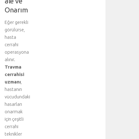
ale ve
i
Onarım
y
l
e
Eğer gerekli
g
görülürse,
e
hasta
r
cerrahi
ç
operasyona
e
alınır.
k
Travma
l
e
cerrahisi
ş
uzmanı
,
t
hastanın
i
vücudundaki
r
hasarları
i
onarmak
l
için çeşitli
i
r
cerrahi
.
teknikler
T