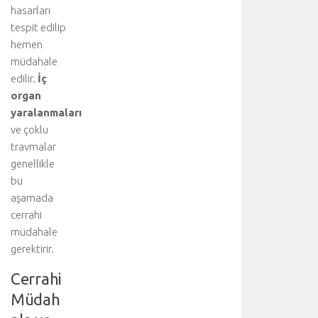
b
hasarları
b
tespit edilip
i
hemen
d
müdahale
i
edilir.
İç
s
organ
i
yaralanmaları
p
l
ve çoklu
i
travmalar
n
genellikle
i
bu
n
aşamada
i
cerrahi
ş
müdahale
b
i
gerektirir.
r
Cerrahi
l
i
Müdah
ğ