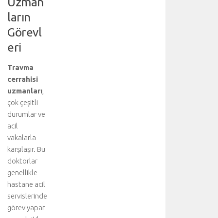
Uzman
a
ların
ç
a
Görevl
ğ
eri
ı
v
e
Travma
y
cerrahisi
a
uzmanları
,
b
çok çeşitli
ü
durumlar ve
y
acil
ü
vakalarla
k
b
karşılaşır. Bu
ü
doktorlar
l
genellikle
v
hastane acil
a
servislerinde
r
görev yapar
l