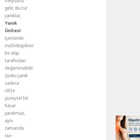
meydana
gelir. Bu tür
yanıklar,
Yanık
Ünitesi
içerisinde
multidisipliner
bir ekip
tarafından
değerlendirilir
çünkü yanık
sadece
ciltte
yüzeysel bir
hasar
yaratmaz,
aynı
zamanda
sıvı-