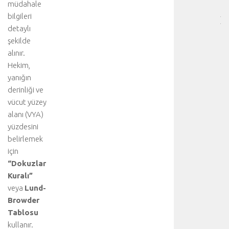
müdahale
…
bilgileri
]
detaylı
b
şekilde
i
r
alınır.
k
Hekim,
a
yanığın
ç
derinliği ve
t
vücut yüzey
ı
alanı (VYA)
b
yüzdesini
b
i
belirlemek
d
için
i
“Dokuzlar
s
Kuralı”
i
veya
Lund-
p
Browder
l
Tablosu
i
n
kullanır.