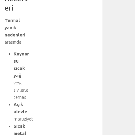
u
eri
y
u
Termal
z
i
yanık
y
nedenleri
a
arasında:
r
e
Kaynar
t
su
,
e
sıcak
d
yağ
i
veya
n
sıvılarla
i
z
temas
:
Açık
K
alevle
a
maruziyet
l
Sıcak
p
metal
.