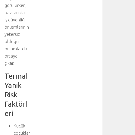
e
görülürken,
t
bazıları da
a
iş güvenliği
y
önlemlerinin
l
yetersiz
ı
olduğu
b
ortamlarda
i
l
ortaya
g
çıkar.
i
Termal
i
ç
Yanık
i
Risk
n
a
Faktörl
n
eri
a
k
o
Küçük
n
çocuklar