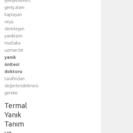
iyileşebilirken,
geniş alanı
kaplayan
veya
derinleşen
yanıkların
mutlaka
uzman bir
yanık
ünitesi
doktoru
tarafından
değerlendirilmesi
gerekir.
Termal
Yanık
Tanım