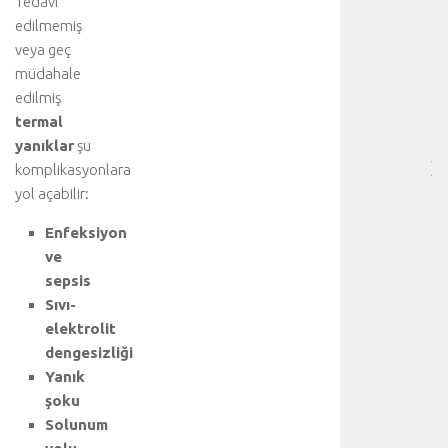
Tedavi
RE
edilmemiş
-
veya geç
HA
müdahale
BÖ
edilmiş
SA
termal
[
yanıklar
şu
…
]
komplikasyonlara
p
yol açabilir:
n
ö
Enfeksiyon
m
ve
o
sepsis
t
Sıvı-
o
elektrolit
r
dengesizliği
a
Yanık
k
s
şoku
,
Solunum
u