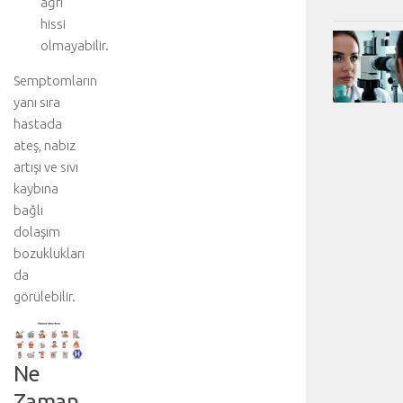
ağrı
hissi
olmayabilir.
Semptomların
yanı sıra
hastada
ateş, nabız
artışı ve sıvı
kaybına
bağlı
dolaşım
bozuklukları
da
görülebilir.
Ne
Zaman