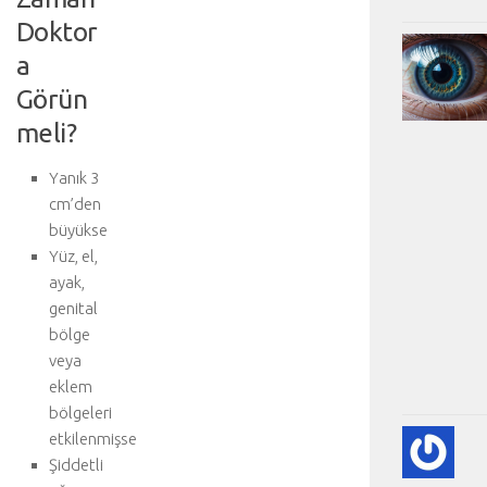
Doktor
a
Görün
meli?
Yanık 3
cm’den
büyükse
Yüz, el,
ayak,
genital
bölge
veya
eklem
bölgeleri
etkilenmişse
KA
KA
Şiddetli
HA