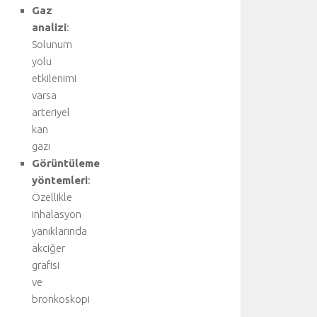
e
Gaz
ş
analizi
:
t
Solunum
i
yolu
r
i
etkilenimi
l
varsa
i
arteriyel
r
kan
.
gazı
T
Görüntüleme
e
yöntemleri
:
d
a
Özellikle
v
inhalasyon
i
yanıklarında
y
akciğer
i
grafisi
ü
ve
s
bronkoskopi
t
l