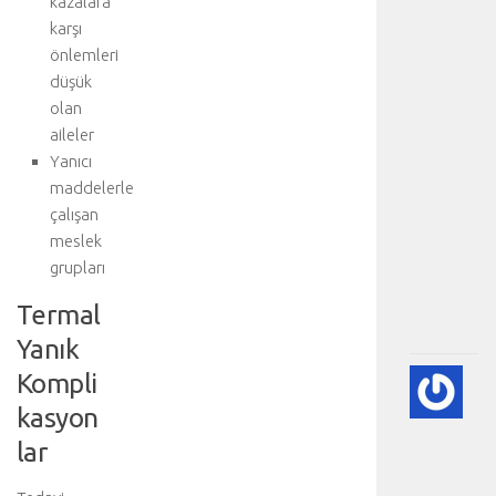
kazalara
d
i
karşı
s
önlemleri
e
düşük
k
olan
s
aileler
i
Yanıcı
y
maddelerle
o
n
çalışan
u
meslek
:
grupları
.
.
Termal
.
Yanık
Kompli
💨
P
kasyon
(A
lar
SÖ
HA
BI