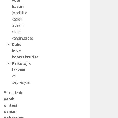
yolu
z
hasarı
a
(özellikle
m
kapalı
ı
alanda
ş
h
çıkan
a
yangınlarda)
v
Kalıcı
a
iz ve
k
kontraktürler
a
Psikolojik
ç
travma
a
ğ
ve
ı
depresyon
v
e
Bu nedenle
y
yanık
a
ünitesi
b
uzman
ü
doktorları
,