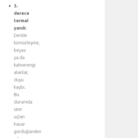
3.
derece
termal
yanık
:
Deride
kömürleşme,
beyaz
ya da
kahverengi
alanlar,
duyu
kaybı.
Bu
durumda
sinir
uçları
hasar
gördüğünden