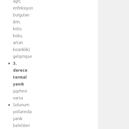
ağrı,
HA
enfeksiyon
BI
bulguları
RE
(irin,
❤️
kötü
-
koku,
HA
BÖ
artan
SA
kızarıklık)
[
gelişmişse
…
3.
]
derece
D
termal
a
yanık
h
a
şüphesi
f
varsa
a
Solunum
z
yollarında
l
yanık
a
belirtileri
d