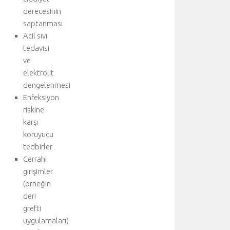
derecesinin
saptanması
Acil sıvı
tedavisi
ve
elektrolit
dengelenmesi
Enfeksiyon
riskine
karşı
koruyucu
tedbirler
Cerrahi
girişimler
(örneğin
deri
grefti
uygulamaları)