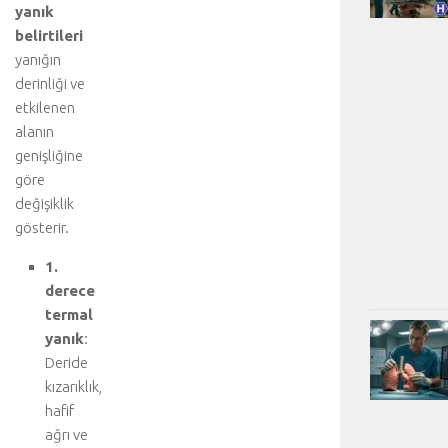
yanık
belirtileri
yanığın
derinliği ve
etkilenen
alanın
genişliğine
göre
değişiklik
gösterir.
1.
derece
termal
yanık
:
Deride
kızarıklık,
hafif
ağrı ve