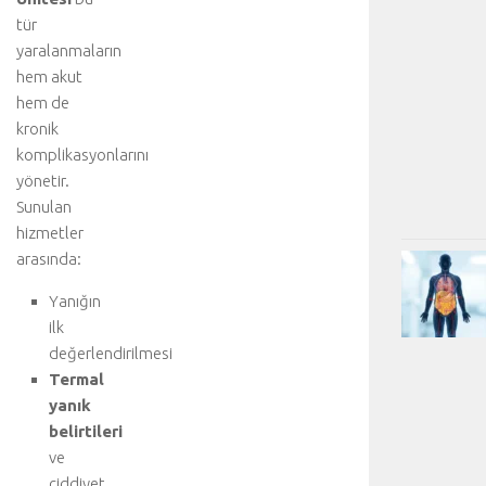
tür
yaralanmaların
hem akut
hem de
kronik
komplikasyonlarını
yönetir.
Sunulan
hizmetler
arasında:
Yanığın
ilk
değerlendirilmesi
Termal
yanık
belirtileri
ve
ciddiyet