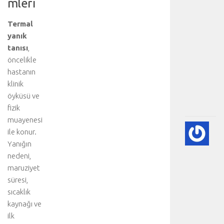
mleri
i
t
Termal
e
yanık
d
tanısı
,
a
öncelikle
v
hastanın
i
klinik
.
.
öyküsü ve
.
fizik
muayenesi
A
ile konur.
DI
Yanığın
BE
nedeni,
VE
maruziyet
NE
süresi,
-
HA
sıcaklık
BÖ
kaynağı ve
SA
ilk
[