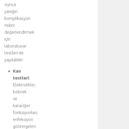
i
Ayrıca
n
yanığın
i
komplikasyon
ş
riskini
b
değerlendirmek
i
için
r
l
laboratuvar
i
testleri de
ğ
yapılabilir:
i
y
Kan
l
testleri
:
e
Elektrolitler,
g
böbrek
e
ve
r
karaciğer
ç
e
fonksiyonları,
k
enfeksiyon
l
göstergeleri