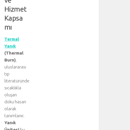
ve
Hizmet
Kapsa
mı
Termal
Yanık
(Thermal
Burn)
,
uluslararası
tıp
literatüründe
sıcaklıkla
oluşan
doku hasarı
olarak
tanımlanır.
Yanık
Ünitesi
bu