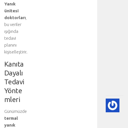
Yanık
e
ünitesi
n
e
doktorları
,
n
bu veriler
a
ışığında
n
tedavi
a
planını
b
kişiselleştirir.
ö
l
Kanıta
ü
m
Dayalı
.
Tedavi
.
Yönte
.
mleri
💙
PE
Günümüzde
EK
termal
(K
yanık
GÖ