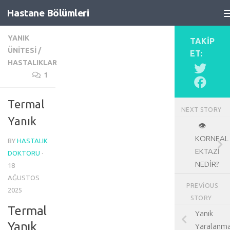
Hastane Bölümleri
Skip to content
YANIK
TAKIP
ÜNITESI
/
ET:
HASTALIKLAR
1
Termal
NEXT STORY
Yanık
👁️
KORNEAL
BY
HASTALIK
EKTAZİ
DOKTORU
·
NEDİR?
18
AĞUSTOS
PREVIOUS
2025
STORY
Termal
Yanık
Yanık
Yaralanma