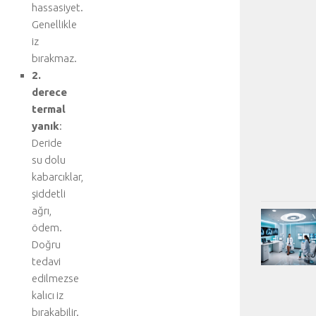
hassasiyet.
Genellikle
iz
bırakmaz.
2.
derece
termal
yanık
:
Deride
su dolu
kabarcıklar,
şiddetli
ağrı,
ödem.
Doğru
tedavi
edilmezse
kalıcı iz
bırakabilir.