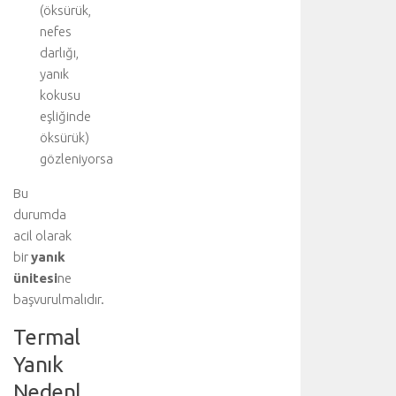
(öksürük,
e
t
nefes
a
darlığı,
y
yanık
l
kokusu
ı
eşliğinde
b
öksürük)
i
gözleniyorsa
ş
g
Bu
i
durumda
i
ç
acil olarak
i
bir
yanık
n
ünitesi
ne
a
başvurulmalıdır.
n
a
Termal
k
Yanık
o
n
Nedenl