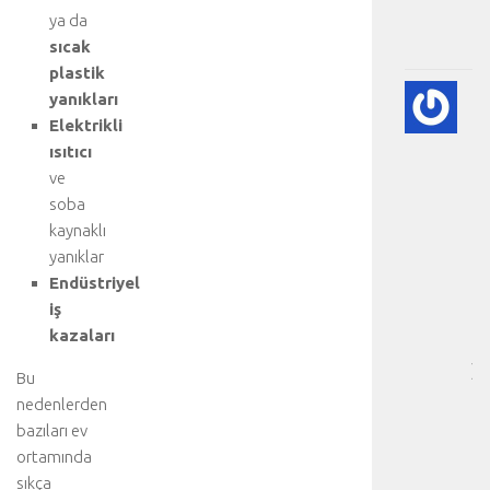
ya da
.
.
sıcak
plastik
🫀
yanıkları
A
Elektrikli
DI
ısıtıcı
HA
ve
BI
soba
RE
kaynaklı
-
HA
yanıklar
BÖ
Endüstriyel
SA
iş
[
kazaları
…
]
Bu
D
nedenlerden
a
bazıları ev
h
ortamında
a
sıkça
d