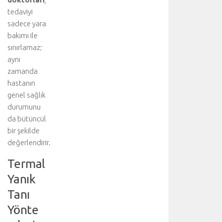
y
tedaviyi
ü
sadece yara
k
b
bakımı ile
ü
sınırlamaz;
l
aynı
v
zamanda
a
hastanın
r
genel sağlık
l
durumunu
ı
ğ
da bütüncül
ı
bir şekilde
n
değerlendirir.
d
a
Termal
c
Yanık
e
r
Tanı
r
Yönte
a
h