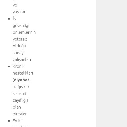
u
ve
y
yaşlılar
u
İş
z
güvenliği
i
önlemlerinin
y
a
yetersiz
r
olduğu
e
sanayi
t
çalışanları
e
Kronik
d
hastalıkları
i
(
diyabet
,
n
i
bağışıklık
z
sistemi
:
zayıflığı)
A
olan
o
bireyler
r
Ev içi
t