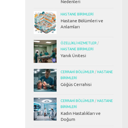
Nedenleri
HASTANE BIRIMLERI
Hastane Bölümleri ve
Anlamları
ÖZELLIKLI HIZMETLER
/
HASTANE BIRIMLERI
Yanık Ünitesi
CERRAHI BÖLÜMLER
/
HASTANE
BIRIMLERI
Göğüs Cerrahisi
CERRAHI BÖLÜMLER
/
HASTANE
BIRIMLERI
Kadın Hastalıkları ve
Doğum