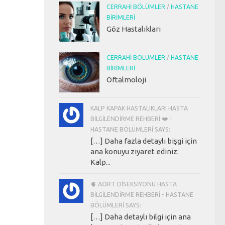
CERRAHI BÖLÜMLER
/
HASTANE
BIRIMLERI
Göz Hastalıkları
CERRAHI BÖLÜMLER
/
HASTANE
BIRIMLERI
Oftalmoloji
KALP KAPAK HASTALIKLARI HASTA
BILGILENDIRME REHBERI ❤️ -
HASTANE BÖLÜMLERI SAYS:
[…] Daha fazla detaylı bişgi için
ana konuyu ziyaret ediniz:
Kalp...
🫀 AORT DISEKSIYONU HASTA
BILGILENDIRME REHBERI - HASTANE
BÖLÜMLERI SAYS:
[…] Daha detaylı bilgi için ana