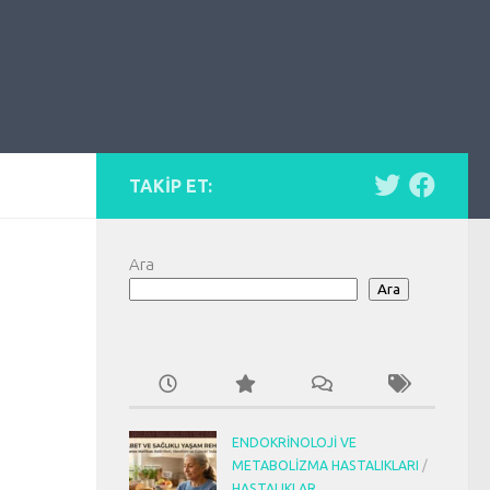
TAKIP ET:
Ara
Ara
ENDOKRINOLOJI VE
METABOLIZMA HASTALIKLARI
/
HASTALIKLAR