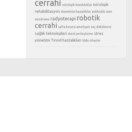
cerrahi
nörolojik
nörolojik bozukluklar
rehabilitasyon
otoimmün hastalıklar
polikistik over
robotik
radyoterapi
sendromu
cerrahi
safra kesesi ameliyatı
saç dökülmesi
sağlık teknolojileri
stres
stent yerleştirme
yönetimi
Tiroid hastalıkları
tıbbi cihazlar