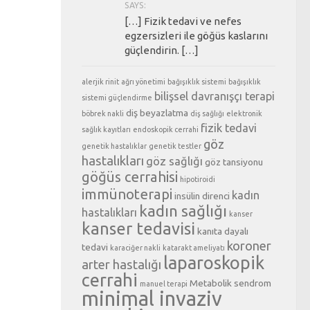
SAYS:
[…] Fizik tedavi ve nefes
egzersizleri ile göğüs kaslarını
güçlendirin. […]
alerjik rinit
ağrı yönetimi
bağışıklık sistemi
bağışıklık
bilişsel davranışçı terapi
sistemi güçlendirme
diş beyazlatma
böbrek nakli
diş sağlığı
elektronik
fizik tedavi
sağlık kayıtları
endoskopik cerrahi
göz
genetik hastalıklar
genetik testler
hastalıkları
göz sağlığı
göz tansiyonu
göğüs cerrahisi
hipotiroidi
immünoterapi
kadın
insülin direnci
kadın sağlığı
hastalıkları
kanser
kanser tedavisi
kanıta dayalı
koroner
tedavi
karaciğer nakli
katarakt ameliyatı
laparoskopik
arter hastalığı
cerrahi
Metabolik sendrom
manuel terapi
minimal invaziv