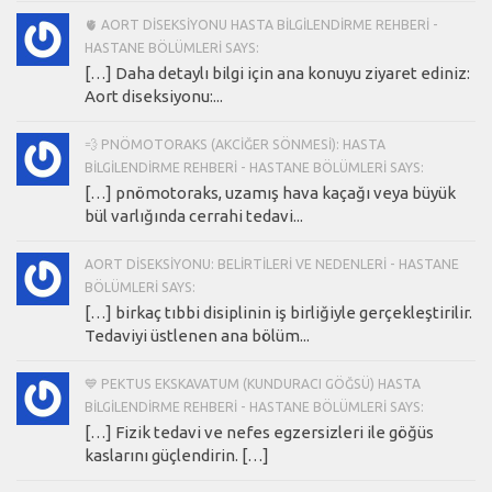
🫀 AORT DISEKSIYONU HASTA BILGILENDIRME REHBERI -
HASTANE BÖLÜMLERI SAYS:
[…] Daha detaylı bilgi için ana konuyu ziyaret ediniz:
Aort diseksiyonu:...
💨 PNÖMOTORAKS (AKCIĞER SÖNMESI): HASTA
BILGILENDIRME REHBERI - HASTANE BÖLÜMLERI SAYS:
[…] pnömotoraks, uzamış hava kaçağı veya büyük
bül varlığında cerrahi tedavi...
AORT DISEKSIYONU: BELIRTILERI VE NEDENLERI - HASTANE
BÖLÜMLERI SAYS:
[…] birkaç tıbbi disiplinin iş birliğiyle gerçekleştirilir.
Tedaviyi üstlenen ana bölüm...
💙 PEKTUS EKSKAVATUM (KUNDURACI GÖĞSÜ) HASTA
BILGILENDIRME REHBERI - HASTANE BÖLÜMLERI SAYS:
[…] Fizik tedavi ve nefes egzersizleri ile göğüs
kaslarını güçlendirin. […]