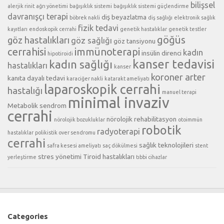
bilişsel
alerjik rinit
ağrı yönetimi
bağışıklık sistemi
bağışıklık sistemi güçlendirme
davranışçı terapi
diş beyazlatma
böbrek nakli
diş sağlığı
elektronik sağlık
fizik tedavi
kayıtları
endoskopik cerrahi
genetik hastalıklar
genetik testler
göğüs
göz hastalıkları
göz sağlığı
göz tansiyonu
cerrahisi
immünoterapi
kadın
insülin direnci
hipotiroidi
kanser tedavisi
kadın sağlığı
hastalıkları
kanser
koroner arter
kanıta dayalı tedavi
karaciğer nakli
katarakt ameliyatı
laparoskopik cerrahi
hastalığı
manuel terapi
minimal invaziv
Metabolik sendrom
cerrahi
nörolojik rehabilitasyon
nörolojik bozukluklar
otoimmün
robotik
radyoterapi
hastalıklar
polikistik over sendromu
cerrahi
sağlık teknolojileri
safra kesesi ameliyatı
saç dökülmesi
stent
stres yönetimi
Tiroid hastalıkları
yerleştirme
tıbbi cihazlar
Categories