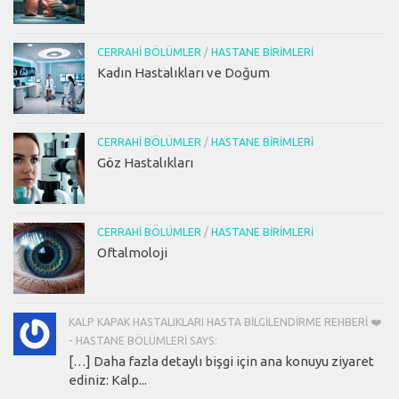
CERRAHI BÖLÜMLER
/
HASTANE BIRIMLERI
Kadın Hastalıkları ve Doğum
CERRAHI BÖLÜMLER
/
HASTANE BIRIMLERI
Göz Hastalıkları
CERRAHI BÖLÜMLER
/
HASTANE BIRIMLERI
Oftalmoloji
KALP KAPAK HASTALIKLARI HASTA BILGILENDIRME REHBERI ❤️
- HASTANE BÖLÜMLERI SAYS:
[…] Daha fazla detaylı bişgi için ana konuyu ziyaret
ediniz: Kalp...