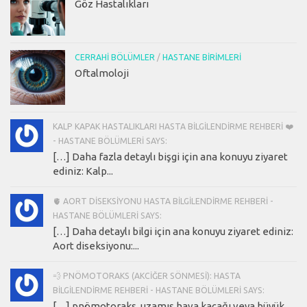
Göz Hastalıkları
CERRAHI BÖLÜMLER
/
HASTANE BIRIMLERI
Oftalmoloji
KALP KAPAK HASTALIKLARI HASTA BILGILENDIRME REHBERI ❤️
- HASTANE BÖLÜMLERI SAYS:
[…] Daha fazla detaylı bişgi için ana konuyu ziyaret
ediniz: Kalp...
🫀 AORT DISEKSIYONU HASTA BILGILENDIRME REHBERI -
HASTANE BÖLÜMLERI SAYS:
[…] Daha detaylı bilgi için ana konuyu ziyaret ediniz:
Aort diseksiyonu:...
💨 PNÖMOTORAKS (AKCIĞER SÖNMESI): HASTA
BILGILENDIRME REHBERI - HASTANE BÖLÜMLERI SAYS:
[…] pnömotoraks, uzamış hava kaçağı veya büyük