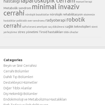
laparoskopik cerrahi
hastalığı
manuel terapi
minimal invaziv
Metabolik sendrom
cerrahi
nörolojik rehabilitasyon
nörolojik bozukluklar
otoimmün
robotik
radyoterapi
hastalıklar
polikistik over sendromu
cerrahi
sağlık teknolojileri
safra kesesi ameliyatı
saç dökülmesi
stent
stres yönetimi
Tiroid hastalıkları
yerleştirme
tıbbi cihazlar
Categories
Beyin ve Sinir Cerrahisi
Cerrahi Bölümler
Dahili Tıp Bölümleri
Destekleyici Hizmetler
Diğer Tıbbi Alanlar
Diş Hekimliği Bölümler
Endokrinoloji ve Metabolizma Hastalıkları
Fizik Tedavi ve Rehabilitasyon