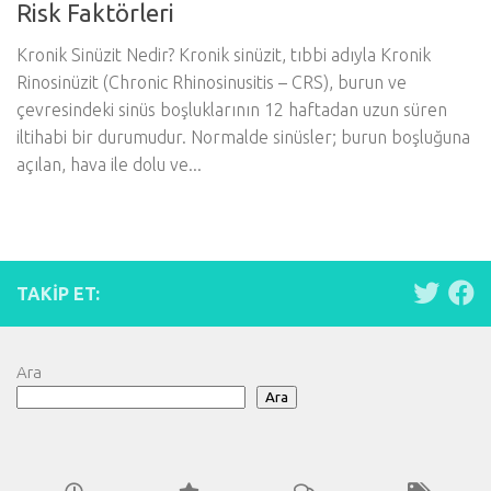
Risk Faktörleri
Kronik Sinüzit Nedir? Kronik sinüzit, tıbbi adıyla Kronik
Rinosinüzit (Chronic Rhinosinusitis – CRS), burun ve
çevresindeki sinüs boşluklarının 12 haftadan uzun süren
iltihabi bir durumudur. Normalde sinüsler; burun boşluğuna
açılan, hava ile dolu ve...
TAKIP ET:
Ara
Ara