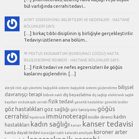
bül varlığında cerrahi tedavi...
AORT DISEKSIYONU: BELIRTILERI VE NEDENLERI - HASTANE
BÖLÜMLERI SAYS:
[…] birkaç tıbbi disiplinin iş birliğiyle gerçekleştirilir.
Tedaviyi üstlenen ana bölüm...
💙 PEKTUS EKSKAVATUM (KUNDURACI GÖĞSÜ) HASTA
BILGILENDIRME REHBERI - HASTANE BÖLÜMLERI SAYS:
[…] Fizik tedavi ve nefes egzersizleri ile göğüs
kaslarını güçlendirin. […]
bilişsel
alerjik rinit
ağrı yönetimi
bağışıklık sistemi
bağışıklık sistemi güçlendirme
davranışçı terapi
diş beyazlatma
böbrek nakli
diş sağlığı
elektronik sağlık
fizik tedavi
kayıtları
endoskopik cerrahi
genetik hastalıklar
genetik testler
göğüs
göz hastalıkları
göz sağlığı
göz tansiyonu
cerrahisi
immünoterapi
kadın
insülin direnci
hipotiroidi
kanser tedavisi
kadın sağlığı
hastalıkları
kanser
koroner arter
kanıta dayalı tedavi
karaciğer nakli
katarakt ameliyatı