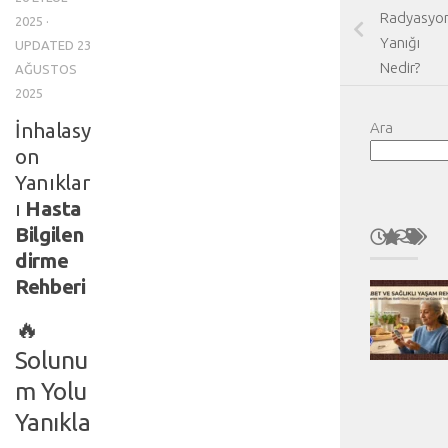
Radyasyo
2025
·
Yanığı
UPDATED
23
Nedir?
AĞUSTOS
2025
İnhalasy
Ara
on
Yanıklar
ı
Hasta
Bilgilen
dirme
Rehberi
🔥
Solunu
m Yolu
Yanıkla