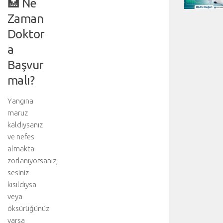
🏥 Ne
Zaman
Doktor
a
Başvur
malı?
Yangına
maruz
kaldıysanız
ve nefes
almakta
zorlanıyorsanız,
sesiniz
kısıldıysa
veya
öksürüğünüz
varsa