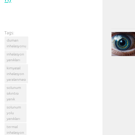
Tags:
duman
inhalasyonu
inhalasyon
yanıkları
kimyasal
inhalasyon
yaralanması
solunum
sıkıntısı
yanık
solunum
yolu
yanıkları
termal
inhalasyon