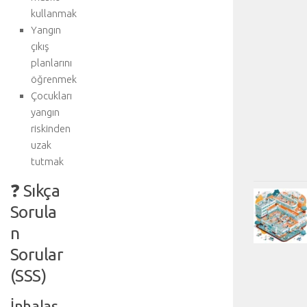
kullanmak
Yangın
çıkış
planlarını
öğrenmek
Çocukları
yangın
riskinden
uzak
tutmak
❓ Sıkça
Sorula
n
Sorular
(SSS)
İnhalas