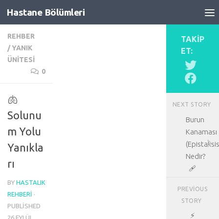
Hastane Bölümleri
Skip to content
REHBER
TAKIP
/
YANIK
ET:
ÜNITESI
0
🫁
NEXT STORY
Solunu
Burun
m Yolu
Kanaması
(Epistaksis
Yanıkla
Nedir?
rı
🩹
BY
HASTALIK
PREVIOUS
REHBERI
·
STORY
PUBLISHED
⚡
26 EYLÜL