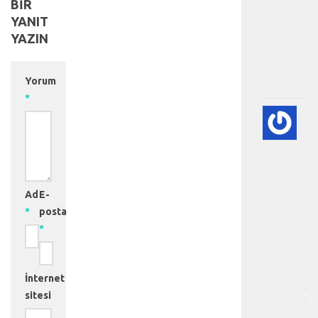
BIR
a
YANIT
l
p
YAZIN
.
.
Yorum
.
*
🫀
A
DI
HA
BI
RE
Ad
E-
-
*
posta
HA
*
BÖ
SA
[
…
İnternet
]
sitesi
D