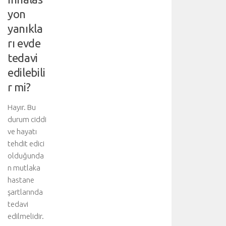
yon
yanıkla
rı evde
tedavi
edilebili
r mi?
Hayır. Bu
durum ciddi
ve hayatı
tehdit edici
olduğunda
n mutlaka
hastane
şartlarında
tedavi
edilmelidir.