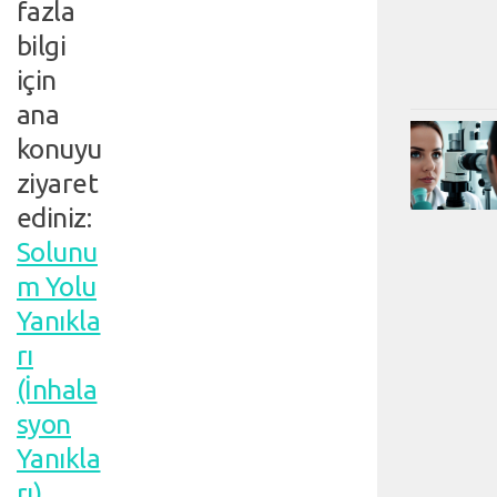
fazla
bilgi
için
ana
konuyu
ziyaret
ediniz:
Solunu
m Yolu
Yanıkla
rı
(İnhala
syon
Yanıkla
rı)