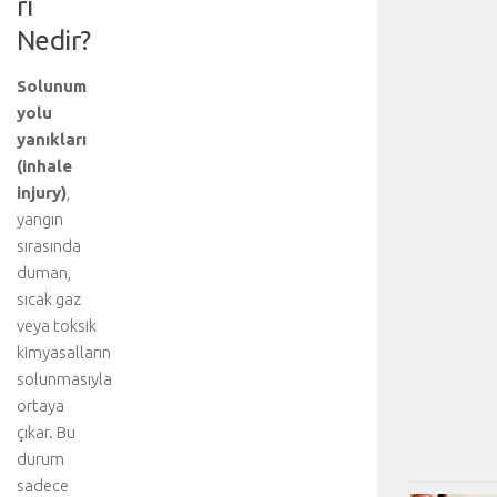
rı
Nedir?
Solunum
yolu
yanıkları
(inhale
injury)
,
yangın
sırasında
duman,
sıcak gaz
veya toksik
kimyasalların
solunmasıyla
ortaya
çıkar. Bu
durum
sadece