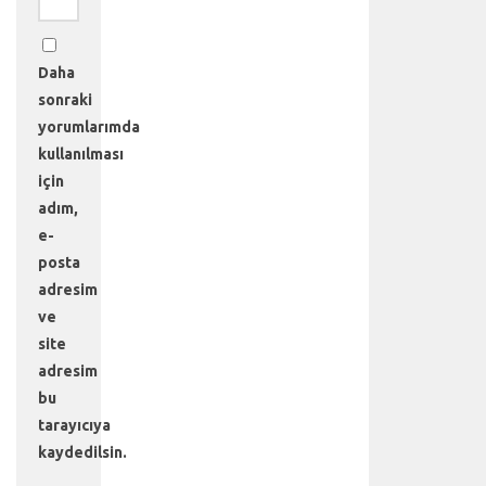
a
h
a
Daha
d
e
sonraki
t
yorumlarımda
a
kullanılması
y
için
l
adım,
ı
b
e-
i
posta
l
adresim
g
ve
i
site
i
adresim
ç
i
bu
n
tarayıcıya
a
kaydedilsin.
n