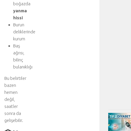
boğazda
yanma
hissi
Burun
deliklerinde
kurum
Baş
ağrısı,
bilinç
bulanıklığı
Bu belirtiler
bazen
hemen
değil,
saatler
sonra da
gelişebilir.