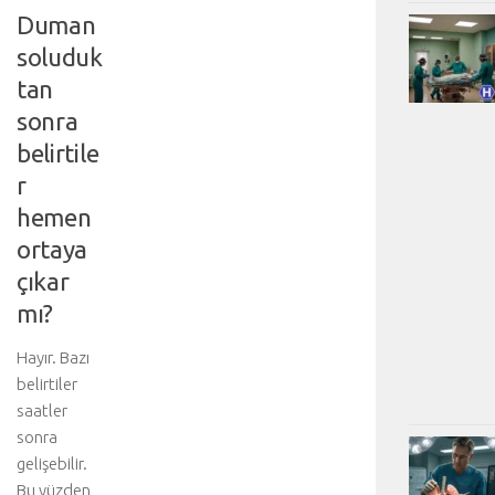
Duman
soluduk
tan
sonra
belirtile
r
hemen
ortaya
çıkar
mı?
Hayır. Bazı
belirtiler
saatler
sonra
gelişebilir.
Bu yüzden