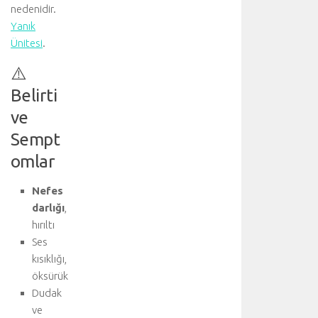
nedenidir.
Yanık
Ünitesi
.
⚠️
Belirti
ve
Sempt
omlar
Nefes
darlığı
,
hırıltı
Ses
kısıklığı,
öksürük
Dudak
ve