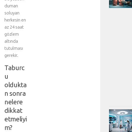
duman
soluyan
herkesin en
az 24 saat
gözlem
altında
tutulması
gerekir.
Taburc
u
oldukta
n sonra
nelere
dikkat
etmeliyi
m?