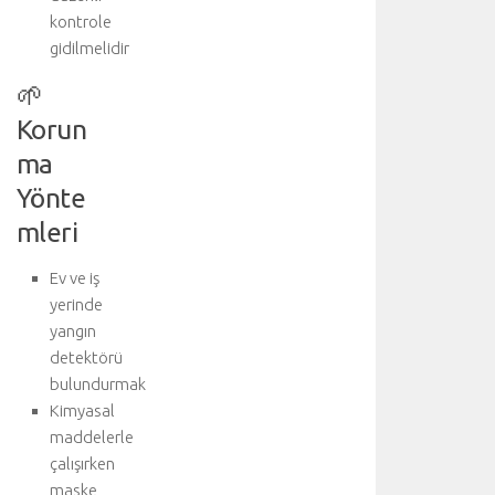
kontrole
gidilmelidir
🌱
Korun
ma
Yönte
mleri
Ev ve iş
yerinde
yangın
detektörü
bulundurmak
Kimyasal
maddelerle
çalışırken
maske