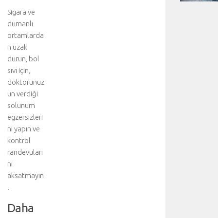
Sigara ve
dumanlı
ortamlarda
n uzak
durun, bol
sıvı için,
doktorunuz
un verdiği
solunum
egzersizleri
ni yapın ve
kontrol
randevuları
nı
aksatmayın
.
Daha