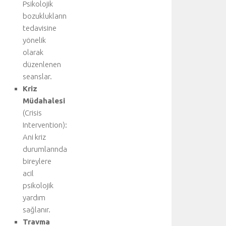
Psikolojik
e
bozuklukların
t
a
tedavisine
y
yönelik
l
olarak
ı
düzenlenen
b
seanslar.
i
Kriz
ş
Müdahalesi
g
i
(Crisis
i
Intervention):
ç
Ani kriz
i
durumlarında
n
bireylere
a
acil
n
psikolojik
a
k
yardım
o
sağlanır.
n
Travma