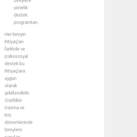
bireylere
y
yönelik
ü
destek
k
b
programları.
ü
Her bireyin
l
v
ihtiyaçları
a
farklıdır ve
r
psikososyal
l
destek bu
ı
ihtiyaçlara
ğ
uygun
ı
olarak
n
d
şekillendirilir.
a
Özellikle
c
travma ve
e
kriz
r
dönemlerinde
r
bireylere
a
sunulan
h