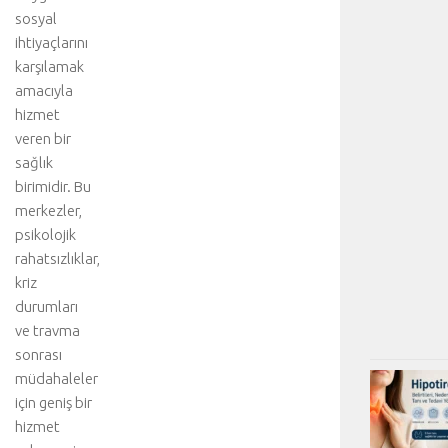
sosyal
ihtiyaçlarını
karşılamak
amacıyla
hizmet
veren bir
sağlık
birimidir. Bu
merkezler,
psikolojik
rahatsızlıklar,
kriz
durumları
ve travma
sonrası
müdahaleler
için geniş bir
hizmet