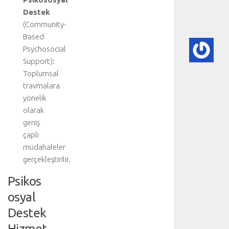
.
Destek
.
(Community-
Based
🫀
Psychosocial
A
Support):
DI
Toplumsal
HA
travmalara
BI
yönelik
RE
-
olarak
HA
geniş
BÖ
çaplı
SA
müdahaleler
[
gerçekleştirilir.
…
]
Psikos
D
osyal
a
h
Destek
a
Hizmet
d