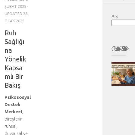
ŞUBAT 2025
·
UPDATED
28
Ara
OCAK 2025
Ruh
Sağlığı
na
Yönelik
Kapsa
mlı Bir
Bakış
Psikososyal
Destek
Merkezi
,
bireylerin
ruhsal,
duygusal ve