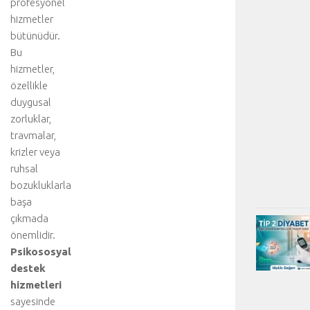
profesyonel
hizmetler
bütünüdür.
Bu
hizmetler,
özellikle
duygusal
zorluklar,
travmalar,
krizler veya
ruhsal
bozukluklarla
başa
çıkmada
önemlidir.
Psikososyal
destek
hizmetleri
sayesinde