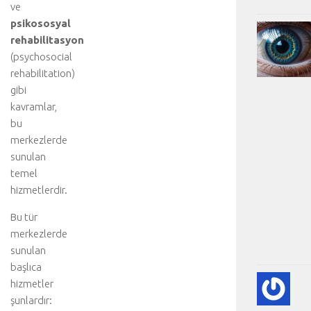
ve
psikososyal
rehabilitasyon
(psychosocial
rehabilitation)
gibi
kavramlar,
bu
merkezlerde
sunulan
temel
hizmetlerdir.
Bu tür
merkezlerde
sunulan
başlıca
KA
hizmetler
KA
şunlardır:
HA