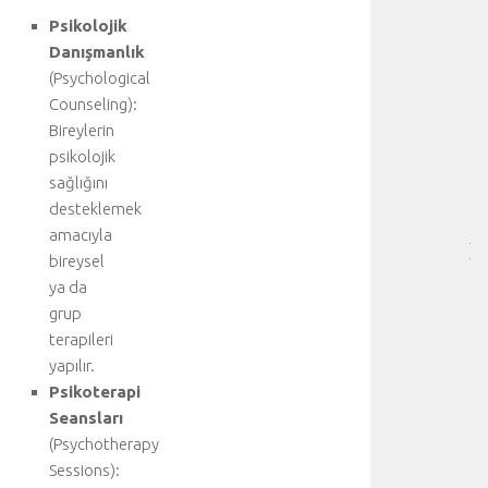
HA
Psikolojik
BI
Danışmanlık
RE
(Psychological
❤️
Counseling):
-
Bireylerin
HA
psikolojik
BÖ
SA
sağlığını
[
desteklemek
…
amacıyla
]
bireysel
D
ya da
a
grup
h
terapileri
a
f
yapılır.
a
Psikoterapi
z
Seansları
l
(Psychotherapy
a
Sessions):
d