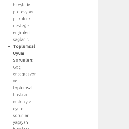
z
bireylerin
a
profesyonel
m
psikolojik
ı
desteğe
ş
erişimleri
h
sağlanır.
a
Toplumsal
v
a
Uyum
k
Sorunları
:
a
Göç,
ç
entegrasyon
a
ve
ğ
toplumsal
ı
baskılar
v
e
nedeniyle
y
uyum
a
sorunları
b
yaşayan
ü