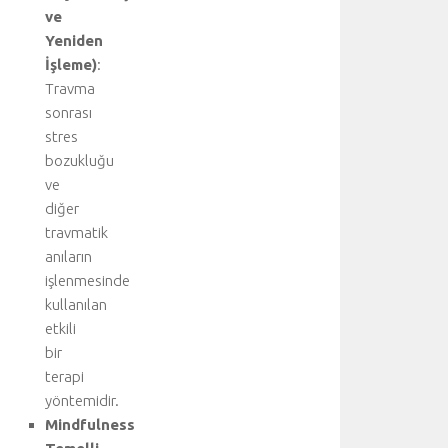
e
ve
ş
Yeniden
t
İşleme)
:
i
r
Travma
i
sonrası
l
stres
i
bozukluğu
r
ve
.
diğer
T
travmatik
e
d
anıların
a
işlenmesinde
v
kullanılan
i
etkili
y
bir
i
terapi
ü
yöntemidir.
s
t
Mindfulness
l