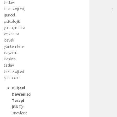
tedavi
…
teknolojileri,
]
güncel
b
i
psikolojik
r
yaklaşımlara
k
ve kanıta
a
dayalı
ç
yöntemlere
t
dayanır.
ı
Başlıca
b
b
tedavi
i
teknolojileri
d
şunlardır:
i
s
Bilişsel
i
Davranışçı
p
Terapi
l
(BDT)
:
i
Bireylerin
n