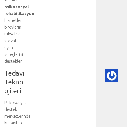
i
psikososyal
t
rehabilitasyon
e
hizmetleri,
d
bireylerin
a
ruhsal ve
v
sosyal
i
uyum
.
.
süreçlerini
.
destekler.
Tedavi
A
DI
Teknol
BE
ojileri
VE
NE
-
Psikososyal
HA
destek
BÖ
merkezlerinde
SA
kullanılan
[