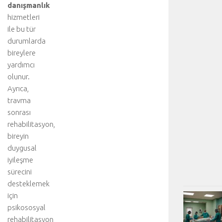
danışmanlık
hizmetleri
ile bu tür
durumlarda
bireylere
yardımcı
olunur.
Ayrıca,
travma
sonrası
rehabilitasyon,
bireyin
duygusal
iyileşme
sürecini
desteklemek
için
psikososyal
rehabilitasyon