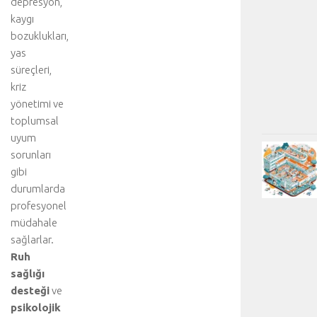
depresyon,
kaygı
bozuklukları,
yas
süreçleri,
kriz
yönetimi ve
toplumsal
uyum
sorunları
gibi
durumlarda
profesyonel
müdahale
sağlarlar.
Ruh
sağlığı
desteği
ve
psikolojik