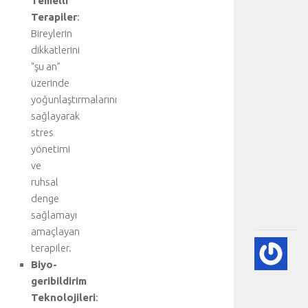
Temelli
e
Terapiler
:
n
Bireylerin
e
dikkatlerini
n
“şu an”
a
üzerinde
n
a
yoğunlaştırmalarını
b
sağlayarak
ö
stres
l
yönetimi
ü
ve
m
ruhsal
.
denge
.
.
sağlamayı
amaçlayan
💙
terapiler.
PE
Biyo-
EK
geribildirim
(K
Teknolojileri
:
GÖ