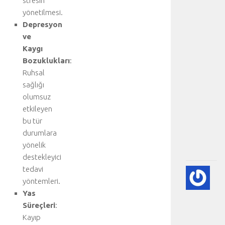
stresin
d
i
yönetilmesi.
s
Depresyon
e
ve
k
Kaygı
s
Bozuklukları
:
i
Ruhsal
y
sağlığı
o
n
olumsuz
u
etkileyen
:
bu tür
.
durumlara
.
yönelik
.
destekleyici
tedavi
💨
yöntemleri.
P
Yas
(A
SÖ
Süreçleri
:
HA
Kayıp
BI