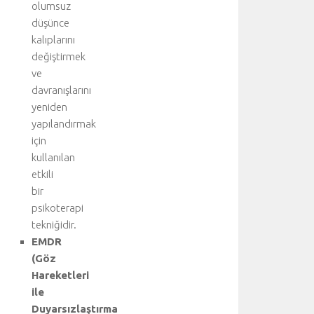
olumsuz
i
n
düşünce
i
kalıplarını
ş
değiştirmek
b
ve
i
davranışlarını
r
yeniden
l
yapılandırmak
i
ğ
için
i
kullanılan
y
etkili
l
bir
e
psikoterapi
g
tekniğidir.
e
EMDR
r
ç
(Göz
e
Hareketleri
k
ile
l
Duyarsızlaştırma