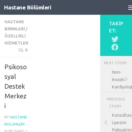
Hastane Bölümleri
Skip to content
HASTANE
TAKIP
BIRIMLERI
/
ET:
ÖZELLIKLI
HIZMETLER
0
NEXT STORY
Psikoso
Non-
syal
Invaziv
Destek
Kardiyoloj
Merkez
PREVIOUS
i
STORY
Konsültas
BY
HASTANE
Liyezon
BÖLÜMLERI
·
Psikiyatrisi
PUBLISHED
2