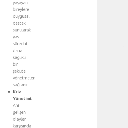
yaşayan
RE
bireylere
-
duygusal
HA
destek
BÖ
sunularak
SA
[
yas
…
sürecini
]
daha
p
sağlıklı
n
bir
ö
şekilde
m
yönetmeleri
o
t
sağlanır.
o
Kriz
r
Yönetimi
:
a
Ani
k
gelişen
s
olaylar
,
karşısında
u