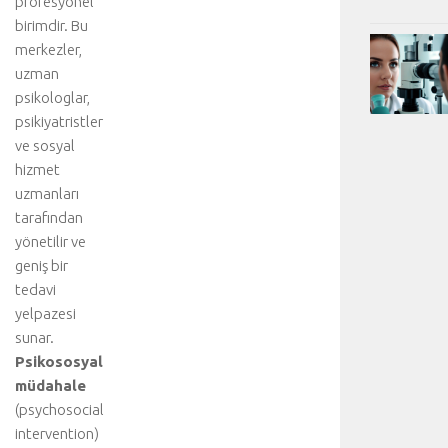
profesyonel
birimdir. Bu
merkezler,
uzman
psikologlar,
psikiyatristler
ve sosyal
hizmet
uzmanları
tarafından
yönetilir ve
geniş bir
tedavi
yelpazesi
sunar.
Psikososyal
müdahale
(psychosocial
intervention)