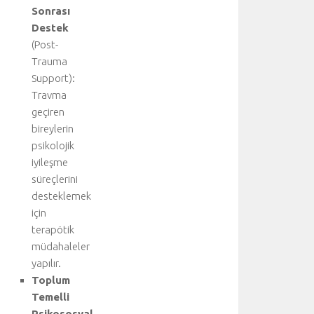
u
Sonrası
y
Destek
u
(Post-
z
Trauma
i
y
Support):
a
Travma
r
geçiren
e
bireylerin
t
psikolojik
e
iyileşme
d
süreçlerini
i
n
desteklemek
i
için
z
terapötik
:
müdahaleler
K
yapılır.
a
Toplum
l
Temelli
p
.
Psikososyal