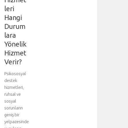
e
leri
t
Hangi
a
y
Durum
l
lara
ı
b
Yönelik
i
Hizmet
l
g
Verir?
i
i
Psikososyal
ç
destek
i
hizmetleri,
n
ruhsal ve
a
n
sosyal
a
sorunların
k
geniş bir
o
yelpazesinde
n