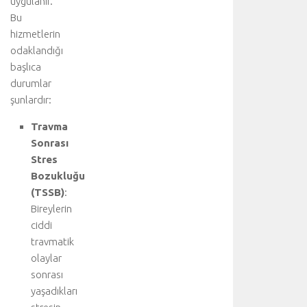
uygulanır.
u
Bu
y
hizmetlerin
u
z
odaklandığı
i
başlıca
y
durumlar
a
şunlardır:
r
e
Travma
t
Sonrası
e
Stres
d
Bozukluğu
i
(TSSB)
:
n
i
Bireylerin
z
ciddi
:
travmatik
A
olaylar
o
sonrası
r
yaşadıkları
t