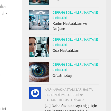
lier
CERRAHI BÖLÜMLER
/
HASTANE
ilde
BIRIMLERI
Kadın Hastalıkları ve
Doğum
CERRAHI BÖLÜMLER
/
HASTANE
BIRIMLERI
Göz Hastalıkları
CERRAHI BÖLÜMLER
/
HASTANE
BIRIMLERI
i
Oftalmoloji
KALP KAPAK HASTALIKLARI HASTA
BILGILENDIRME REHBERI ❤️ -
HASTANE BÖLÜMLERI SAYS:
[…] Daha fazla detaylı bişgi için
rini
ana konuyu ziyaret ediniz: