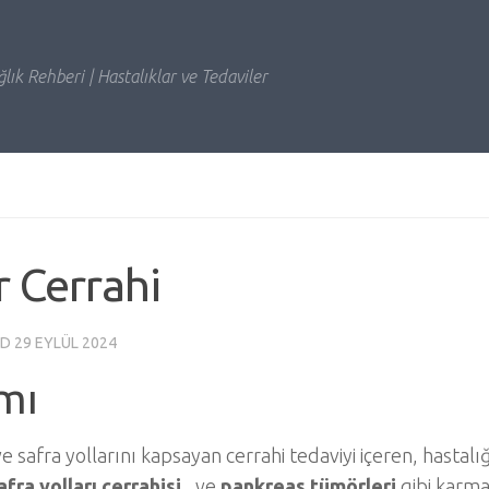
lık Rehberi | Hastalıklar ve Tedaviler
 Cerrahi
ED
29 EYLÜL 2024
mı
e safra yollarını kapsayan cerrahi tedaviyi içeren, hastalığ
afra yolları cerrahisi
, ve
pankreas tümörleri
gibi karma