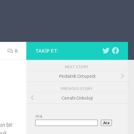
0
TAKIP ET:
NEXT STORY
Pediatrik Ortopedi
PREVIOUS STORY
Cerrahi Onkoloji
Ara
Ara
ın bir
şık