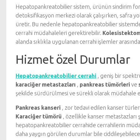
Hepatopankreatobilier sistem, ürünün sindirim fonk
detoksifikasyon merkezi olarak çalışırken, safra yoll
üretir. Bu nedenle hepatopankreatobilier sistemde o
cerrahi müdahaleleri gerektirebilir.
Kolesistektom
alanda sıklıkla uygulanan cerrahi işlemler arasında 
Hizmet özel Durumlar
Hepatopankreatobilier cerrahi
, geniş bir spekt
karaciğer metastazları
,
pankreas tümörleri
ve
şekilde sürdürülmesi ve sürekli olarak müdahale ed
Pankreas kanseri
, zor tedavi edilen kanser türler
Karaciğer tümörü
, özellikle kanser metastazları ş
hepatopankreatobilier cerrahide cerrahilerin müdah
daha yaygın görülen durumlar bile ciddileşebileceği