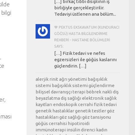
[…] birkaç tıbbi disiplinin iş
kilde
birliğiyle gerçekleştirilir.
bilgi
Tedaviyi üstlenen ana bölüm...
💙 PEKTUS EKSKAVATUM (KUNDURACI
GÖĞSÜ) HASTA BILGILENDIRME
REHBERI - HASTANE BÖLÜMLERI
SAYS:
[…] Fizik tedavi ve nefes
.
egzersizleri ile göğüs kaslarını
te
güçlendirin. […]
alerjik rinit
ağrı yönetimi
bağışıklık
sistemi
bağışıklık sistemi güçlendirme
bilişsel davranışçı terapi
böbrek nakli
diş
beyazlatma
diş sağlığı
elektronik sağlık
er,
kayıtları
endoskopik cerrahi
fizik tedavi
genetik hastalıklar
genetik testler
göz
nması
hastalıkları
göz sağlığı
göz tansiyonu
göğüs cerrahisi
hipotiroidi
immünoterapi
insülin direnci
kadın