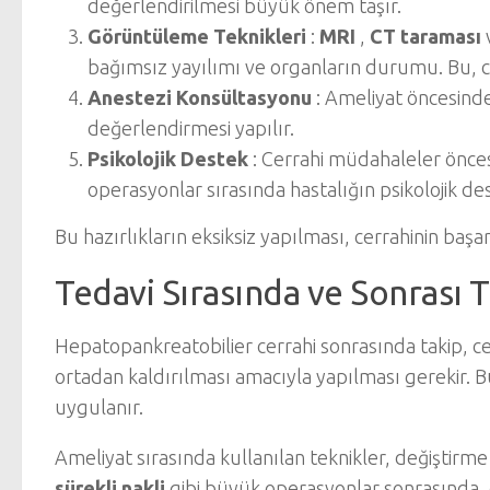
değerlendirilmesi büyük önem taşır.
Görüntüleme Teknikleri
:
MRI
,
CT taraması
bağımsız yayılımı ve organların durumu. Bu, ce
Anestezi Konsültasyonu
: Ameliyat öncesinde 
değerlendirmesi yapılır.
Psikolojik Destek
: Cerrahi müdahaleler önces
operasyonlar sırasında hastalığın psikolojik de
Bu hazırlıkların eksiksiz yapılması, cerrahinin başa
Tedavi Sırasında ve Sonrası 
Hepatopankreatobilier cerrahi sonrasında takip, ce
ortadan kaldırılması amacıyla yapılması gerekir. Bu 
uygulanır.
Ameliyat sırasında kullanılan teknikler, değiştirme 
sürekli nakli
gibi büyük operasyonlar sonrasında, g