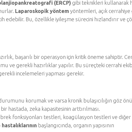
olanjiopankreatografi (ERCP)
gibi teknikleri kullanarak
nurlar.
Laparoskopik yöntem
yöntemleri, açık cerrahiye
cih edebilir. Bu, özellikle iyileşme sürecini hızlandırır ve
lık, başarılı bir operasyon için kritik öneme sahiptir. Ce
ve gerekli hazırlıklar yapılır. Bu süreçteki cerrahi ekib
e gerekli incelemeleri yapması gerekir.
 durumunu korumak ve varsa kronik bulaşıcılığın göz ön
ir hastada, zeka kapasitesinin arttırılması.
öbrek fonksiyonları testleri, koagülasyon testleri ve diğer
 hastalıklarının
başlangıcında, organın yapısının