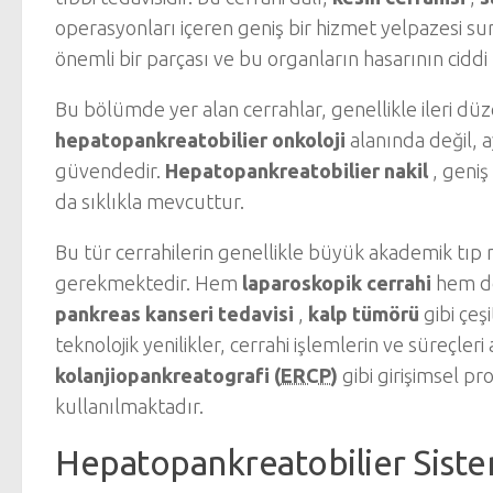
operasyonları içeren geniş bir hizmet yelpazesi su
önemli bir parçası ve bu organların hasarının ciddi h
Bu bölümde yer alan cerrahlar, genellikle ileri düz
hepatopankreatobilier onkoloji
alanında değil,
güvendedir.
Hepatopankreatobilier nakil
, geniş
da sıklıkla mevcuttur.
Bu tür cerrahilerin genellikle büyük akademik tıp
gerekmektedir. Hem
laparoskopik cerrahi
hem de
pankreas kanseri tedavisi
,
kalp tümörü
gibi çeş
teknolojik yenilikler, cerrahi işlemlerin ve süreçleri 
kolanjiopankreatografi (
ERCP
)
gibi girişimsel p
kullanılmaktadır.
Hepatopankreatobilier Sist