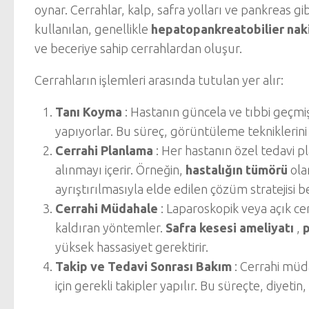
oynar. Cerrahlar, kalp, safra yolları ve pankreas gib
kullanılan, genellikle
hepatopankreatobilier naki
ve beceriye sahip cerrahlardan oluşur.
Cerrahların işlemleri arasında tutulan yer alır:
Tanı Koyma
: Hastanın güncela ve tıbbi geçmiş
yapıyorlar. Bu süreç, görüntüleme tekniklerini 
Cerrahi Planlama
: Her hastanın özel tedavi pla
alınmayı içerir. Örneğin,
hastalığın tümörü
ola
ayrıştırılmasıyla elde edilen çözüm stratejisi be
Cerrahi Müdahale
: Laparoskopik veya açık ce
kaldıran yöntemler.
Safra kesesi ameliyatı
,
p
yüksek hassasiyet gerektirir.
Takip ve Tedavi Sonrası Bakım
: Cerrahi müd
için gerekli takipler yapılır. Bu süreçte, diyetin