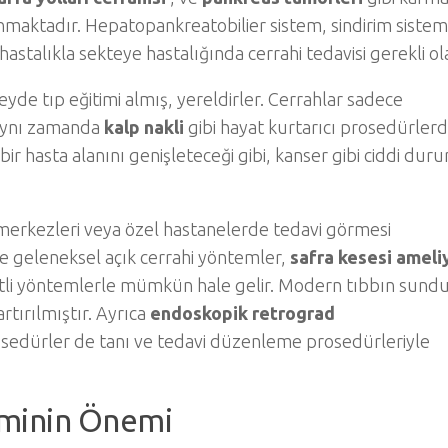
nmaktadır. Hepatopankreatobilier sistem, sindirim sistem
astalıkla sekteye hastalığında cerrahi tedavisi gerekli olab
eyde tıp eğitimi almış, yereldirler. Cerrahlar sadece
 aynı zamanda
kalp nakli
gibi hayat kurtarıcı prosedürler
 bir hasta alanını genişleteceği gibi, kanser gibi ciddi dur
 merkezleri veya özel hastanelerde tedavi görmesi
 geleneksel açık cerrahi yöntemler,
safra kesesi ameli
itli yöntemlerle mümkün hale gelir. Modern tıbbın sund
artırılmıştır. Ayrıca
endoskopik retrograd
rosedürler de tanı ve tedavi düzenleme prosedürleriyle
eminin Önemi