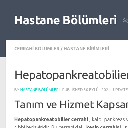
Skip to content
Hastane Bölümleri
Sağ
CERRAHI BÖLÜMLER
/
HASTANE BIRIMLERI
Hepatopankreatobilier
BY
HASTANE BÖLÜMLERI
· PUBLISHED
30 EYLÜL 2024
· UPDAT
Tanım ve Hizmet Kapsa
Hepatopankreatobilier cerrahi
, kalp, pankreas v
tıbbi tedavisidir. Bu cerrahi dalı,
kesin cerrahisi
,
s