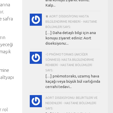
larına
Kalp...
ır.
🫀 AORT DISEKSIYONU HASTA
e safra
BILGILENDIRME REHBERI - HASTANE
BÖLÜMLERI SAYS:
[…] Daha detaylı bilgi için ana
rın
konuyu ziyaret ediniz: Aort
diseksiyonu:...
eyeceği
rmaşık
💨 PNÖMOTORAKS (AKCIĞER
SÖNMESI): HASTA BILGILENDIRME
REHBERI - HASTANE BÖLÜMLERI
emine
SAYS:
[…] pnömotoraks, uzamış hava
 altyapı
kaçağı veya büyük bül varlığında
cerrahi tedavi...
AORT DISEKSIYONU: BELIRTILERI VE
NEDENLERI - HASTANE BÖLÜMLERI
SAYS:
 rol