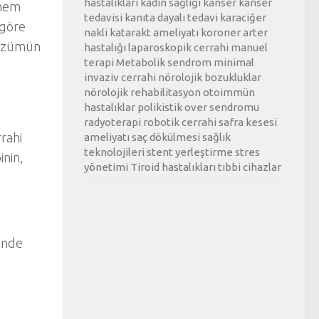
hastalıkları
kadın sağlığı
kanser
kanser
 hem
tedavisi
kanıta dayalı tedavi
karaciğer
 göre
nakli
katarakt ameliyatı
koroner arter
 çözümün
hastalığı
laparoskopik cerrahi
manuel
terapi
Metabolik sendrom
minimal
invaziv cerrahi
nörolojik bozukluklar
nörolojik rehabilitasyon
otoimmün
hastalıklar
polikistik over sendromu
radyoterapi
robotik cerrahi
safra kesesi
rrahi
ameliyatı
saç dökülmesi
sağlık
teknolojileri
stent yerleştirme
stres
inin,
yönetimi
Tiroid hastalıkları
tıbbi cihazlar
ünde