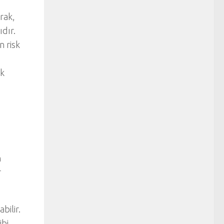
rak,
dır.
n risk
ük
n
r
bilir.
ibi