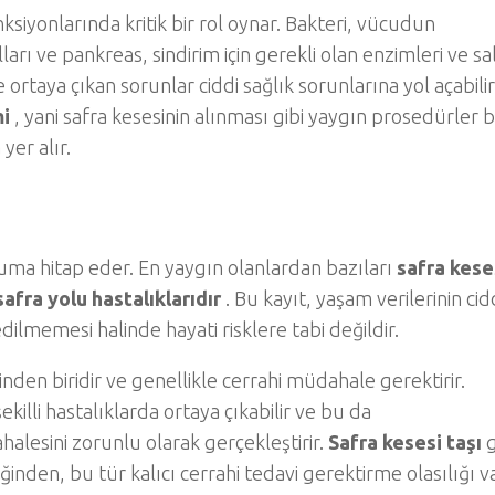
siyonlarında kritik bir rol oynar. Bakteri, vücudun
arı ve pankreas, sindirim için gerekli olan enzimleri ve sal
rtaya çıkan sorunlar ciddi sağlık sorunlarına yol açabilir
i
, yani safra kesesinin alınması gibi yaygın prosedürler 
yer alır.
ruma hitap eder. En yaygın olanlardan bazıları
safra kese
safra yolu hastalıklarıdır
. Bu kayıt, yaşam verilerinin cid
ilmemesi halinde hayati risklere tabi değildir.
inden biridir ve genellikle cerrahi müdahale gerektirir.
ekilli hastalıklarda ortaya çıkabilir ve bu da
alesini zorunlu olarak gerçekleştirir.
Safra kesesi taşı
g
nden, bu tür kalıcı cerrahi tedavi gerektirme olasılığı va