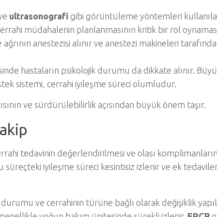
ve
ultrasonografi
gibi görüntüleme yöntemleri kullanıla
rrahi müdahalenin planlanmasının kritik bir rol oynaması
ağrının anestezisi alınır ve anestezi makineleri tarafında
inde hastaların psikolojik durumu da dikkate alınır. Büy
stek sistemi, cerrahi iyileşme süreci olumludur.
rısının ve sürdürülebilirlik açısından büyük önem taşır.
Takip
rrahi tedavinin değerlendirilmesi ve olası komplimanları
süreçteki iyileşme süreci kesintisiz izlenir ve ek tedavile
durumu ve cerrahinin türüne bağlı olarak değişiklik yapıla
enellikle yoğun bakım ünitesinde sürekli izlenir.
ERCP
g