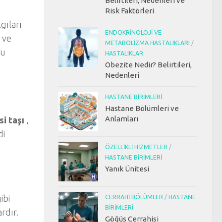
Belirtileri, Nedenleri ve
Risk Faktörleri
gıları
ENDOKRINOLOJI VE
 ve
METABOLIZMA HASTALIKLARI
/
bu
HASTALIKLAR
Obezite Nedir? Belirtileri,
Nedenleri
HASTANE BIRIMLERI
Hastane Bölümleri ve
Anlamları
si taşı
,
di
ÖZELLIKLI HIZMETLER
/
HASTANE BIRIMLERI
Yanık Ünitesi
ibi
CERRAHI BÖLÜMLER
/
HASTANE
BIRIMLERI
rdır.
Göğüs Cerrahisi