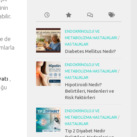
inin
ilir.
ENDOKRINOLOJI VE
METABOLIZMA HASTALIKLARI
/
de de
HASTALIKLAR
umlarla
Diabetes Mellitus Nedir?
ENDOKRINOLOJI VE
METABOLIZMA HASTALIKLARI
/
HASTALIKLAR
yatı
,
Hipotiroidi Nedir?
uğu
Belirtileri, Nedenleri ve
Risk Faktörleri
ENDOKRINOLOJI VE
METABOLIZMA HASTALIKLARI
/
HASTALIKLAR
Tip 2 Diyabet Nedir