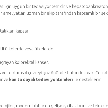
kları için uygun bir tedavi yöntemidir ve hepatopankreatobi
r ameliyatlar, uzman bir ekip tarafından kapsamlı bir şek
alıkları kapsar:
tli ülkelerde veya ülkelerde.
sıçrayan kolorektal kanser.
aş ve toplumsal çevreyi göz önünde bulundurmak. Cerrah
ır ve
kanıta dayalı tedavi yöntemleri
ile desteklenir.
lojiler, modern tıbbın en gelişmiş cihazlarını ve teknikle