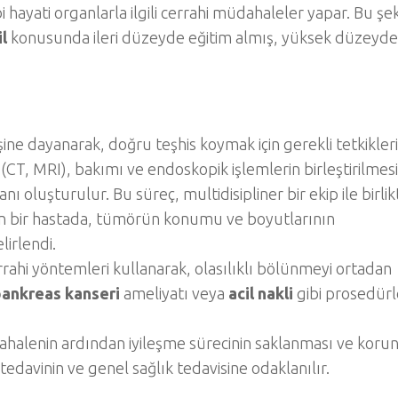
i hayati organlarla ilgili cerrahi müdahaleler yapar. Bu şe
l
konusunda ileri düzeyde eğitim almış, yüksek düzeyde 
ine dayanarak, doğru teşhis koymak için gerekli tetkikleri
(CT, MRI), bakımı ve endoskopik işlemlerin birleştirilmesi
nı oluşturulur. Bu süreç, multidisipliner bir ekip ile birlik
n bir hastada, tümörün konumu ve boyutlarının
lirlendi.
rrahi yöntemleri kullanarak, olasılıklı bölünmeyi ortadan
ankreas kanseri
ameliyatı veya
acil nakli
gibi prosedürl
ahalenin ardından iyileşme sürecinin saklanması ve koru
, tedavinin ve genel sağlık tedavisine odaklanılır.