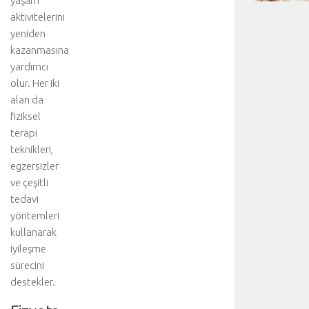
yaşam
aktivitelerini
yeniden
kazanmasına
yardımcı
olur. Her iki
alan da
fiziksel
terapi
teknikleri,
egzersizler
ve çeşitli
tedavi
yöntemleri
kullanarak
iyileşme
sürecini
destekler.