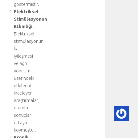
göstermiştir.
e
Elektriksel
n
e
Stimülasyonun
n
Etkinliği:
a
Elektriksel
n
stimülasyonun
a
kas
b
iyileşmesi
ö
ve ağrı
l
ü
yönetimi
m
üzerindeki
.
etkilerini
.
inceleyen
.
araştırmalar,
olumlu
💙
sonuçlar
PE
ortaya
EK
(K
koymuştur.
GÖ
Kronik