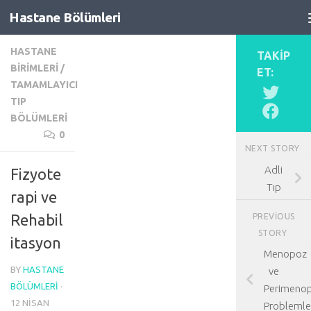
Hastane Bölümleri
Skip to content
HASTANE
TAKIP
BIRIMLERI
/
ET:
TAMAMLAYICI
TIP
BÖLÜMLERI
0
NEXT STORY
Adli
Fizyote
Tıp
rapi ve
Rehabil
PREVIOUS
STORY
itasyon
Menopoz
BY
HASTANE
ve
BÖLÜMLERI
·
Perimeno
12 NISAN
Problemle