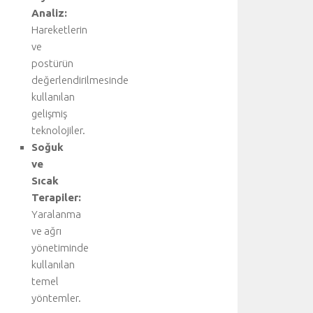
u
Analiz:
y
Hareketlerin
u
ve
z
postürün
i
değerlendirilmesinde
y
a
kullanılan
r
gelişmiş
e
teknolojiler.
t
Soğuk
e
ve
d
Sıcak
i
Terapiler:
n
i
Yaralanma
z
ve ağrı
:
yönetiminde
A
kullanılan
o
temel
r
yöntemler.
t