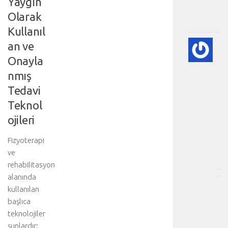
Yaygın
.
Olarak
.
Kullanıl
an ve
🫀
A
Onayla
DI
nmış
HA
BI
Tedavi
RE
Teknol
-
ojileri
HA
BÖ
Fizyoterapi
SA
[
ve
…
rehabilitasyon
]
alanında
D
kullanılan
a
başlıca
h
teknolojiler
a
şunlardır:
d