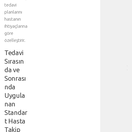
tedavi
HA
planlarını
BI
RE
hastanın
❤️
ihtiyaçlarına
-
göre
HA
özelleştirir.
BÖ
SA
Tedavi
[
Sırasın
…
]
da ve
D
Sonrası
a
nda
h
a
Uygula
f
nan
a
z
Standar
l
t Hasta
a
Takip
d