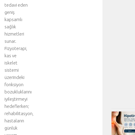
tedavi eden
geniş
kapsamlı
sağlık
hizmetleri
sunar.
Fizyoterapi,
kas ve
iskelet
sistemi
üzerindeki
fonksiyon
bozukluklarını
iyileştirmeyi
hedeflerken;
rehabilitasyon,
hastaların
günlük