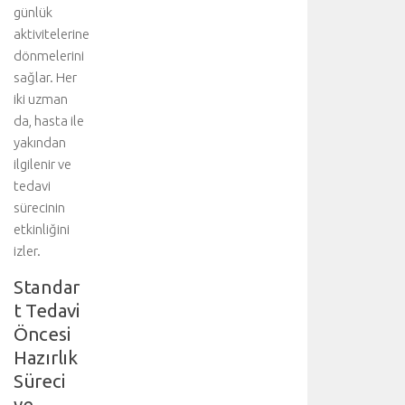
günlük
aktivitelerine
dönmelerini
sağlar. Her
iki uzman
da, hasta ile
yakından
ilgilenir ve
tedavi
sürecinin
etkinliğini
izler.
Standar
t Tedavi
Öncesi
Hazırlık
Süreci
ve