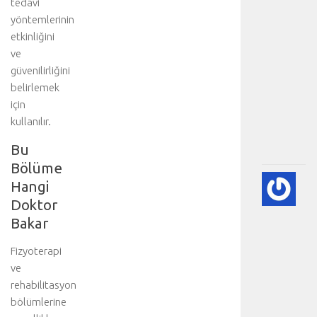
tedavi
i
yöntemlerinin
t
etkinliğini
e
ve
d
güvenilirliğini
a
belirlemek
v
i
için
.
kullanılır.
.
Bu
.
Bölüme
A
Hangi
DI
Doktor
BE
Bakar
VE
NE
Fizyoterapi
-
ve
HA
rehabilitasyon
BÖ
SA
bölümlerine
[