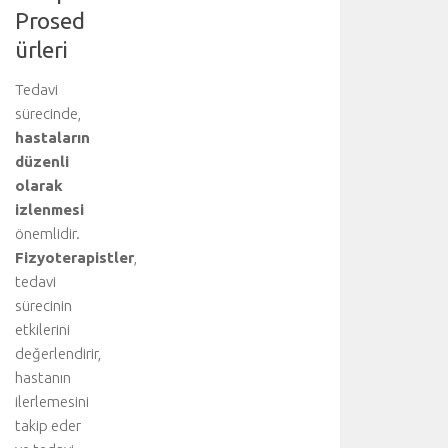
e
Prosed
t
ürleri
a
y
Tedavi
l
sürecinde,
ı
hastaların
b
i
düzenli
ş
olarak
g
izlenmesi
i
önemlidir.
i
Fizyoterapistler
,
ç
tedavi
i
sürecinin
n
a
etkilerini
n
değerlendirir,
a
hastanın
k
ilerlemesini
o
takip eder
n