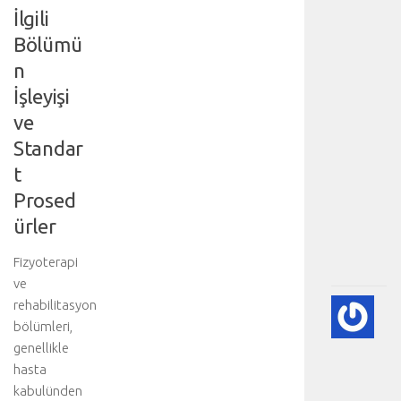
d
İlgili
i
s
Bölümü
e
n
k
İşleyişi
s
i
ve
y
Standar
o
t
n
u
Prosed
:
ürler
.
.
Fizyoterapi
.
ve
rehabilitasyon
💨
P
bölümleri,
(A
genellikle
SÖ
hasta
HA
kabulünden
BI