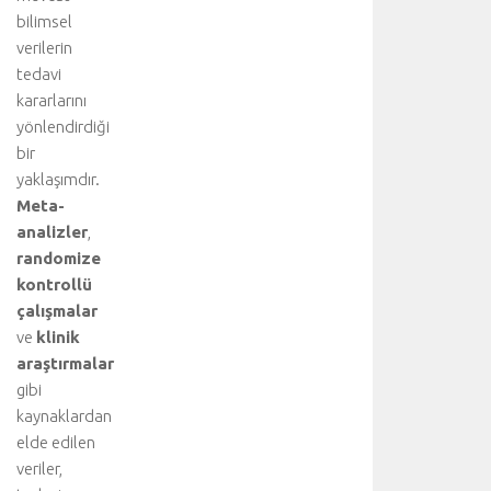
y
bilimsel
ü
verilerin
k
tedavi
b
ü
kararlarını
l
yönlendirdiği
v
bir
a
yaklaşımdır.
r
Meta-
l
analizler
,
ı
randomize
ğ
ı
kontrollü
n
çalışmalar
d
ve
klinik
a
araştırmalar
c
gibi
e
kaynaklardan
r
elde edilen
r
a
veriler,
h