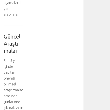
aşamalarda
i
n
yer
i
alabilirler.
ş
b
i
r
Güncel
l
Araştır
i
ğ
malar
i
y
Son 5 yıl
l
içinde
e
yapılan
g
önemli
e
bilimsel
r
araştırmalar
ç
e
arasında
k
şunlar öne
l
çıkmaktadır: