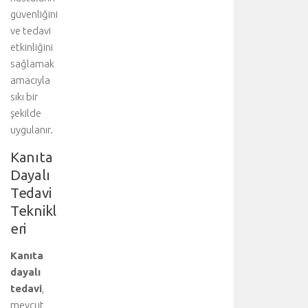
z
güvenliğini
a
ve tedavi
m
etkinliğini
ı
sağlamak
ş
amacıyla
h
a
sıkı bir
v
şekilde
a
uygulanır.
k
a
Kanıta
ç
Dayalı
a
Tedavi
ğ
Teknikl
ı
v
eri
e
y
Kanıta
a
dayalı
b
tedavi
,
ü
mevcut