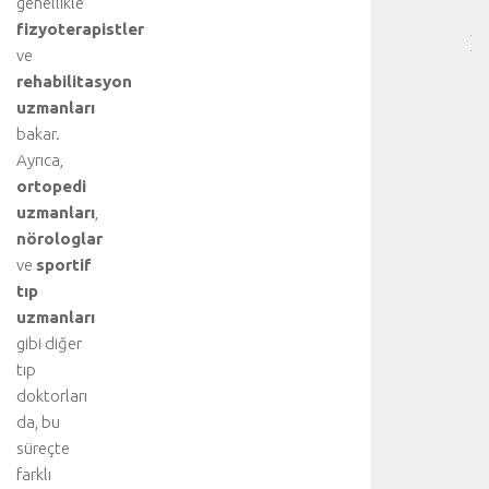
genellikle
…
fizyoterapistler
]
ve
b
rehabilitasyon
i
uzmanları
r
bakar.
k
a
Ayrıca,
ç
ortopedi
t
uzmanları
,
ı
nörologlar
b
ve
sportif
b
tıp
i
uzmanları
d
i
gibi diğer
s
tıp
i
doktorları
p
da, bu
l
süreçte
i
farklı
n