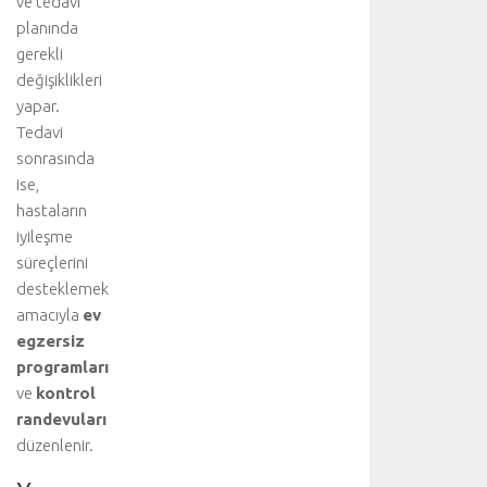
ve tedavi
u
planında
y
u
gerekli
z
değişiklikleri
i
yapar.
y
Tedavi
a
sonrasında
r
ise,
e
hastaların
t
e
iyileşme
d
süreçlerini
i
desteklemek
n
amacıyla
ev
i
egzersiz
z
programları
:
ve
kontrol
K
a
randevuları
l
düzenlenir.
p
.