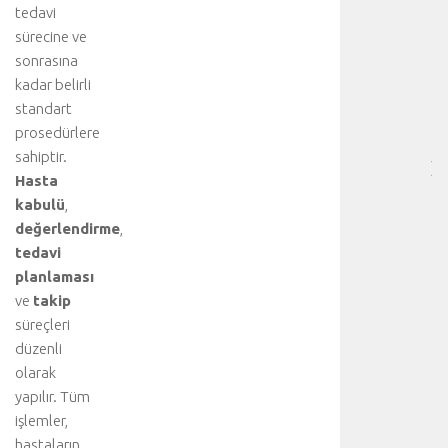
tedavi
RE
sürecine ve
-
sonrasına
HA
BÖ
kadar belirli
SA
standart
[
prosedürlere
…
sahiptir.
]
Hasta
p
kabulü
,
n
değerlendirme
,
ö
m
tedavi
o
planlaması
t
ve
takip
o
süreçleri
r
düzenli
a
olarak
k
yapılır. Tüm
s
,
işlemler,
u
hastaların