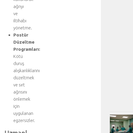
ağrıyı
ve
iltihabı
yönetme.
Postür
Düzeltme
Programları:
Kötü
duruş
alışkanlıklarını
düzeltmek
ve sırt
ağrısını
önlemek
için
uygulanan
egzersizler.
Uzmanl