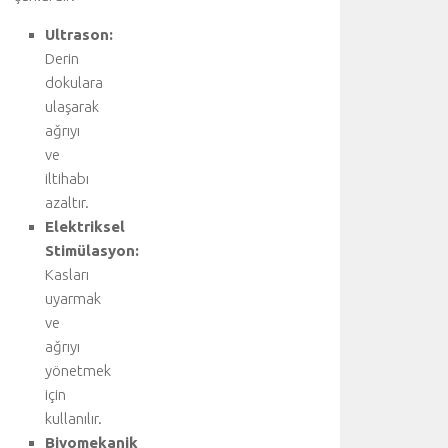
e
Ultrason:
t
Derin
a
y
dokulara
l
ulaşarak
ı
ağrıyı
b
ve
i
iltihabı
l
azaltır.
g
Elektriksel
i
i
Stimülasyon:
ç
Kasları
i
uyarmak
n
ve
a
ağrıyı
n
yönetmek
a
için
k
o
kullanılır.
n
Biyomekanik