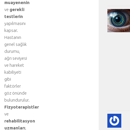
muayenenin
ve
gerekli
testlerin
yapılmasını
kapsar.
Hastanın
genel sağlık
durumu,
ağrı seviyesi
ve hareket
kabiliyeti
gibi
faktörler
göz önünde
bulundurulur.
Fizyoterapistler
ve
KA
rehabilitasyon
KA
uzmanları
,
HA