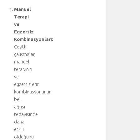
e
ş
Manuel
t
Terapi
i
ve
r
Egzersiz
i
Kombinasyonları:
l
Çeşitli
i
r
çalışmalar,
.
manuel
T
terapinin
e
ve
d
egzersizlerin
a
kombinasyonunun
v
bel
i
y
ağrısı
i
tedavisinde
ü
daha
s
etkili
t
olduğunu
l