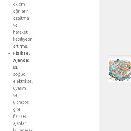
eklem
ağrılarını
azaltma
ve
hareket
kabiliyetini
artırma.
Fiziksel
Ajanda:
Isı,
soğuk,
elektriksel
uyarım
ve
ultrason
gibi
fiziksel
ajanlar
kullanarak