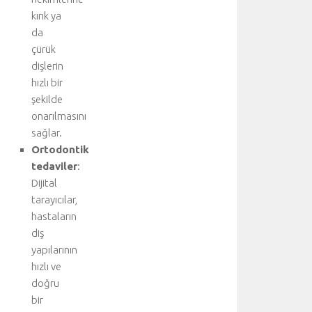
z
kırık ya
i
da
y
çürük
a
dişlerin
r
hızlı bir
e
şekilde
t
e
onarılmasını
d
sağlar.
i
Ortodontik
n
tedaviler
:
i
Dijital
z
tarayıcılar,
:
hastaların
K
a
diş
l
yapılarının
p
hızlı ve
.
doğru
.
bir
.