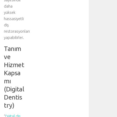
daha
yüksek
hassasiyetli
diş
restorasyonları
yapabilirler.
Tanım
ve
Hizmet
Kapsa
mı
(Digital
Dentis
try)
“
Dijital diş