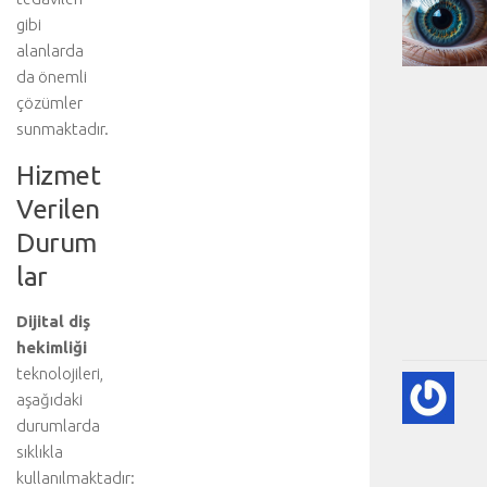
gibi
alanlarda
da önemli
çözümler
sunmaktadır.
Hizmet
Verilen
Durum
lar
Dijital diş
hekimliği
teknolojileri,
KA
aşağıdaki
KA
durumlarda
HA
sıklıkla
HA
BI
kullanılmaktadır: