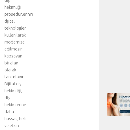
diş
hekimliği
prosedürlerinin
dijital
teknolojiler
kullanılarak
modernize
edilmesini
kapsayan
bir alan
olarak
tanımlanır.
Dijital diş
hekimliği,
diş
hekimlerine
daha
hassas, hızlı
ve etkin