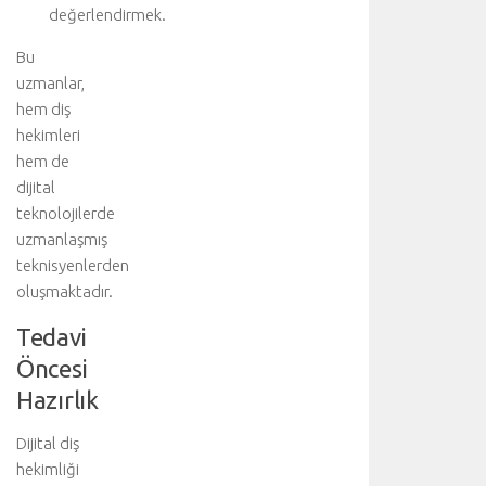
değerlendirmek.
i
r
Bu
i
uzmanlar,
l
hem diş
i
r
hekimleri
.
hem de
T
dijital
e
teknolojilerde
d
uzmanlaşmış
a
teknisyenlerden
v
oluşmaktadır.
i
y
Tedavi
i
ü
Öncesi
s
Hazırlık
t
l
Dijital diş
e
hekimliği
n