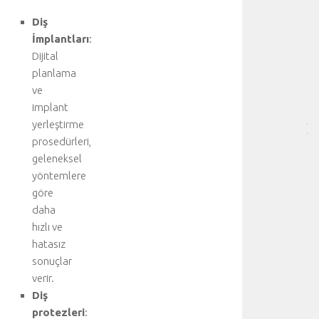
RE
Diş
❤️
-
İmplantları
:
HA
Dijital
BÖ
planlama
SA
ve
[
implant
…
yerleştirme
]
prosedürleri,
D
a
geleneksel
h
yöntemlere
a
göre
f
daha
a
hızlı ve
z
hatasız
l
sonuçlar
a
d
verir.
e
Diş
t
protezleri
: