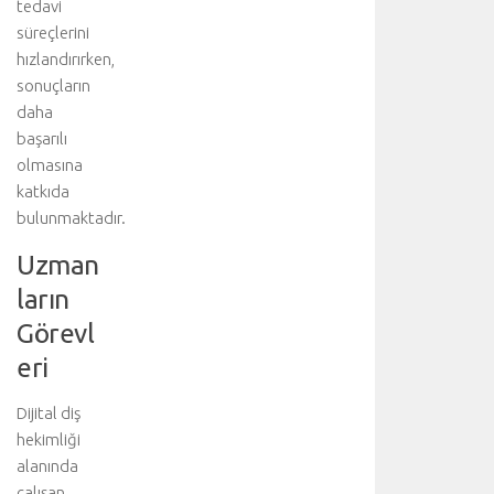
tedavi
b
süreçlerini
ü
hızlandırırken,
l
sonuçların
v
daha
a
r
başarılı
l
olmasına
ı
katkıda
ğ
bulunmaktadır.
ı
n
Uzman
d
ların
a
c
Görevl
e
eri
r
r
Dijital diş
a
h
hekimliği
i
alanında
t
çalışan