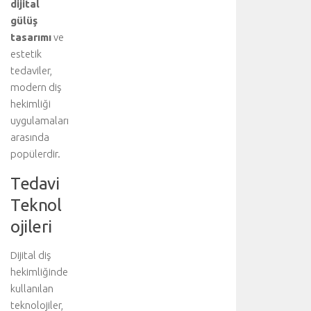
dijital
a
gülüş
y
l
tasarımı
ve
ı
estetik
b
tedaviler,
i
modern diş
l
hekimliği
g
uygulamaları
i
arasında
i
ç
popülerdir.
i
Tedavi
n
a
Teknol
n
ojileri
a
k
o
Dijital diş
n
hekimliğinde
u
kullanılan
y
teknolojiler,