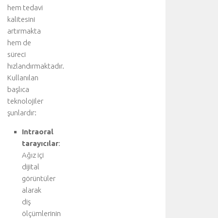
u
hem tedavi
z
kalitesini
i
artırmakta
y
a
hem de
r
süreci
e
hızlandırmaktadır.
t
Kullanılan
e
başlıca
d
teknolojiler
i
şunlardır:
n
i
Intraoral
z
tarayıcılar
:
:
A
Ağız içi
o
dijital
r
görüntüler
t
alarak
d
diş
i
ölçümlerinin
s