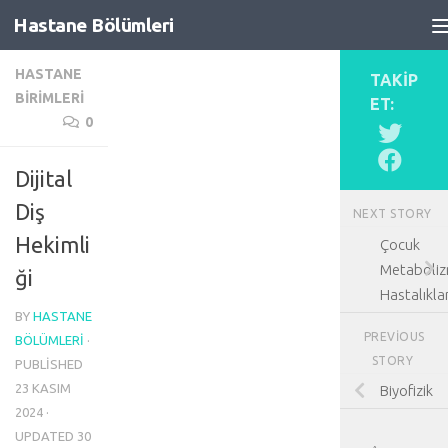
Hastane Bölümleri
Skip to content
HASTANE
TAKIP
BIRIMLERI
ET:
0
Dijital
Diş
NEXT STORY
Hekimli
Çocuk
Metaboli
ği
Hastalıklar
BY
HASTANE
PREVIOUS
BÖLÜMLERI
·
STORY
PUBLISHED
23 KASIM
Biyofizik
2024
·
UPDATED
30