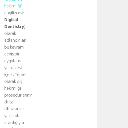
hekimliği
”
(İngilizcesi:
Digital
Dentistry
)
olarak
adlandırılan
bu kavram,
geniş bir
uygulama
yelpazesi
içerir. Temel
olarak diş
hekimliği
prosedürlerinin
dijital
cihazlar ve
yazılımlar
aracılığıyla