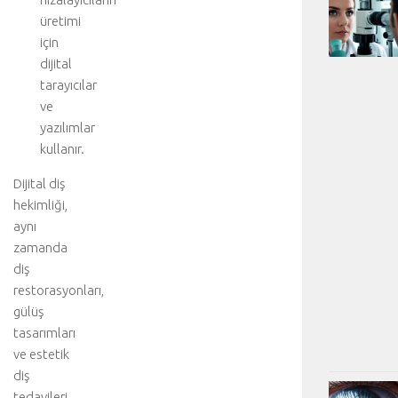
üretimi
için
dijital
tarayıcılar
ve
yazılımlar
kullanır.
Dijital diş
hekimliği,
aynı
zamanda
diş
restorasyonları,
gülüş
tasarımları
ve estetik
diş
tedavileri