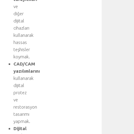
b
ve
i
diğer
r
dijital
k
cihazları
a
ç
kullanarak
t
hassas
ı
teşhisler
b
koymak.
b
CAD/CAM
i
yazılımlarını
d
kullanarak
i
s
dijital
i
protez
p
ve
l
restorasyon
i
tasarımı
n
yapmak.
i
Dijital
n