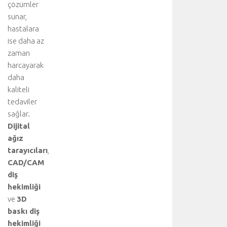
çözümler
sunar,
hastalara
ise daha az
zaman
harcayarak
daha
kaliteli
tedaviler
sağlar.
Dijital
ağız
tarayıcıları
,
CAD/CAM
diş
hekimliği
ve
3D
baskı diş
hekimliği