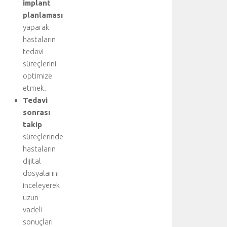
i
implant
ş
planlaması
b
yaparak
i
hastaların
r
tedavi
l
süreçlerini
i
optimize
ğ
i
etmek.
y
Tedavi
l
sonrası
e
takip
g
süreçlerinde
e
hastaların
r
dijital
ç
e
dosyalarını
k
inceleyerek
l
uzun
e
vadeli
ş
sonuçları
t