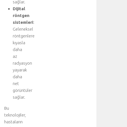
m
sağlar.
ı
Dijital
ş
röntgen
h
sistemleri
:
a
Geleneksel
v
röntgenlere
a
kıyasla
k
a
daha
ç
az
a
radyasyon
ğ
yayarak
ı
daha
v
net
e
görüntüler
y
a
sağlar.
b
Bu
ü
y
teknolojiler,
ü
hastaların
k