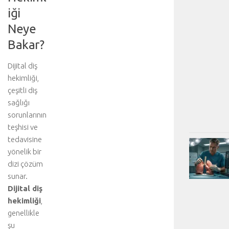
iği
Neye
Bakar?
Dijital diş
hekimliği,
çeşitli diş
sağlığı
sorunlarının
teşhisi ve
tedavisine
yönelik bir
dizi çözüm
sunar.
Dijital diş
hekimliği
,
genellikle
şu