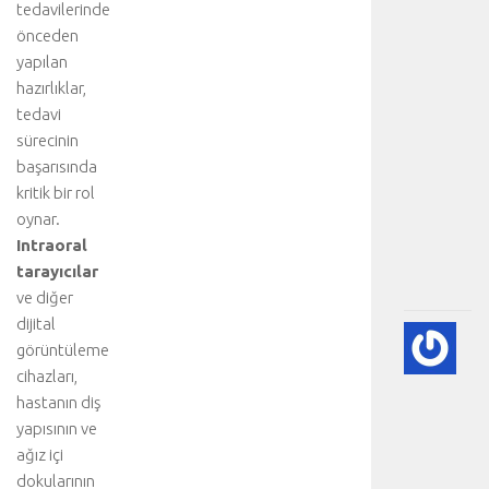
tedavilerinde
e
n
önceden
a
yapılan
n
hazırlıklar,
a
tedavi
b
sürecinin
ö
başarısında
l
kritik bir rol
ü
m
oynar.
.
Intraoral
.
tarayıcılar
.
ve diğer
dijital
💙
görüntüleme
PE
cihazları,
EK
hastanın diş
(K
GÖ
yapısının ve
HA
ağız içi
BI
dokularının