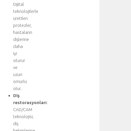
a
Dijital
y
teknolojilerle
l
üretilen
ı
protezler,
b
i
hastaların
ş
dişlerine
g
daha
i
iyi
i
oturur
ç
ve
i
uzun
n
a
ömürlü
n
olur.
a
Diş
k
restorasyonları
:
o
CAD/CAM
n
teknolojisi,
u
diş
y
u
hekimlerine