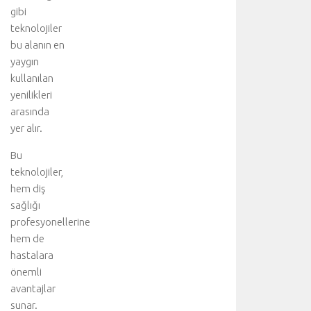
gibi
teknolojiler
bu alanın en
yaygın
kullanılan
yenilikleri
arasında
yer alır.
Bu
teknolojiler,
hem diş
sağlığı
profesyonellerine
hem de
hastalara
önemli
avantajlar
sunar.