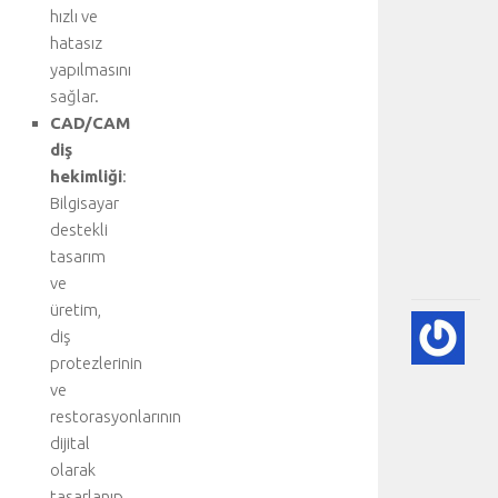
hızlı ve
e
k
hatasız
s
yapılmasını
i
sağlar.
y
CAD/CAM
o
diş
n
hekimliği
:
u
Bilgisayar
:
.
destekli
.
tasarım
.
ve
üretim,
💨
diş
P
protezlerinin
(A
ve
SÖ
restorasyonlarının
HA
BI
dijital
RE
olarak
-
tasarlanıp