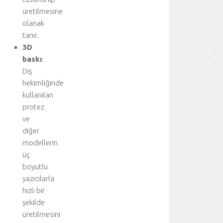
HA
üretilmesine
BÖ
olanak
SA
tanır.
[
3D
…
]
baskı
:
p
Diş
n
hekimliğinde
ö
kullanılan
m
protez
o
ve
t
diğer
o
r
modellerin
a
üç
k
boyutlu
s
yazıcılarla
,
hızlı bir
u
şekilde
z
üretilmesini
a