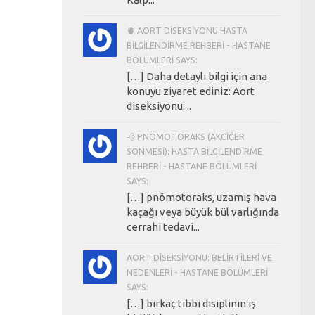
🫀 AORT DISEKSIYONU HASTA
BILGILENDIRME REHBERI - HASTANE
BÖLÜMLERI SAYS:
[…] Daha detaylı bilgi için ana
konuyu ziyaret ediniz: Aort
diseksiyonu:...
💨 PNÖMOTORAKS (AKCIĞER
SÖNMESI): HASTA BILGILENDIRME
REHBERI - HASTANE BÖLÜMLERI
SAYS:
[…] pnömotoraks, uzamış hava
kaçağı veya büyük bül varlığında
cerrahi tedavi...
AORT DISEKSIYONU: BELIRTILERI VE
NEDENLERI - HASTANE BÖLÜMLERI
SAYS:
[…] birkaç tıbbi disiplinin iş