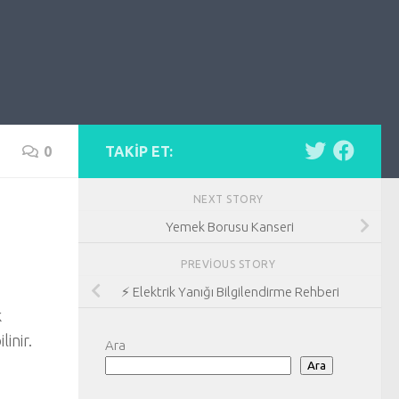
0
TAKIP ET:
NEXT STORY
Yemek Borusu Kanseri
PREVIOUS STORY
⚡ Elektrik Yanığı Bilgilendirme Rehberi
k
linir.
Ara
Ara