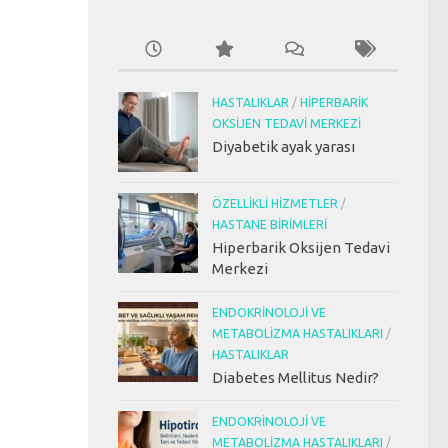
HASTALIKLAR
/
HIPERBARIK
OKSIJEN TEDAVI MERKEZI
Diyabetik ayak yarası
ÖZELLIKLI HIZMETLER
/
HASTANE BIRIMLERI
Hiperbarik Oksijen Tedavi
Merkezi
ENDOKRINOLOJI VE
METABOLIZMA HASTALIKLARI
/
HASTALIKLAR
Diabetes Mellitus Nedir?
ENDOKRINOLOJI VE
METABOLIZMA HASTALIKLARI
/