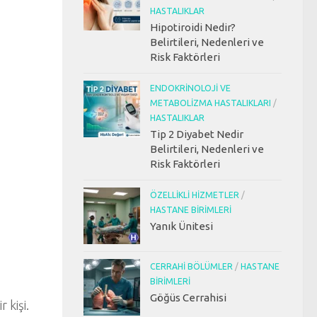
HASTALIKLAR
Hipotiroidi Nedir?
Belirtileri, Nedenleri ve
Risk Faktörleri
ENDOKRINOLOJI VE
METABOLIZMA HASTALIKLARI
/
HASTALIKLAR
Tip 2 Diyabet Nedir
Belirtileri, Nedenleri ve
Risk Faktörleri
ÖZELLIKLI HIZMETLER
/
HASTANE BIRIMLERI
Yanık Ünitesi
CERRAHI BÖLÜMLER
/
HASTANE
BIRIMLERI
Göğüs Cerrahisi
kişi.