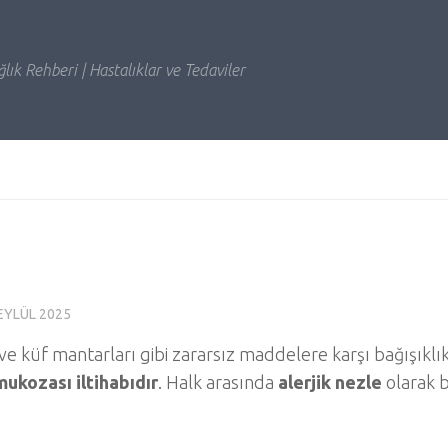
lık Rehberi | Hastalıklar ve Tedaviler
EYLÜL 2025
i ve küf mantarları gibi zararsız maddelere karşı bağışıklı
ukozası iltihabıdır
. Halk arasında
alerjik nezle
olarak bi