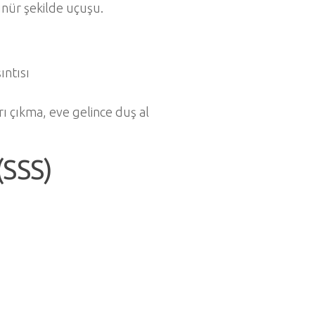
ünür şekilde uçuşu.
ıntısı
ı çıkma, eve gelince duş al
(SSS)