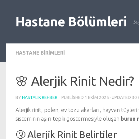
Skip to content
Hastane Bölümleri
Sağ
HASTANE BIRIMLERI
🌸 Alerjik Rinit Nedir?
BY
HASTALIK REHBERI
· PUBLISHED
1 EKIM 2025
· UPDATED
30 
Alerjik rinit, polen, ev tozu akarları, hayvan tüyler
sisteminin aşırı tepki göstermesiyle oluşan
burun m
🤧 Alerjik Rinit Belirtiler