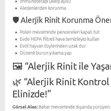
İmmünoterapi (alerji aşısı)
Alerjenlerden korunma
🛡️ Alerjik Rinit Korunma Öner
Polen mevsiminde pencereleri kapalı tut
Evde HEPA filtreli hava temizleyici kullan
Evcil hayvan tüylerinden uzak dur
Düzenli burun yıkama yap
🖼️ “Alerjik Rinit ile Yaş
🌿 “Alerjik Rinit Kontro
Elinizde!”
Görsel Alan:
Bahar mevsiminde dışarıda yürüyen a