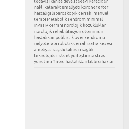
tedavisi
kanıta dayalı tedavi
karaciğer
nakli
katarakt ameliyatı
koroner arter
hastalığı
laparoskopik cerrahi
manuel
terapi
Metabolik sendrom
minimal
invaziv cerrahi
nörolojik bozukluklar
nörolojik rehabilitasyon
otoimmün
hastalıklar
polikistik over sendromu
radyoterapi
robotik cerrahi
safra kesesi
ameliyatı
saç dökülmesi
sağlık
teknolojileri
stent yerleştirme
stres
yönetimi
Tiroid hastalıkları
tıbbi cihazlar