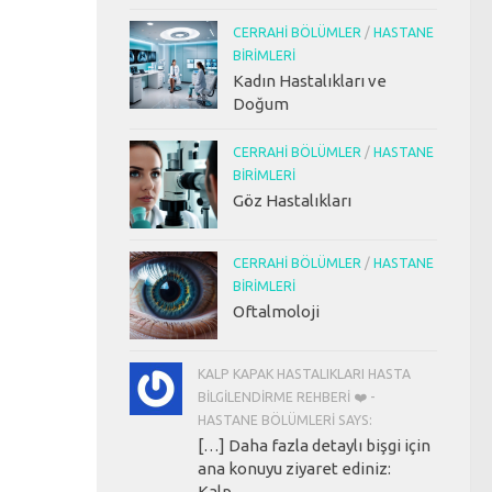
CERRAHI BÖLÜMLER
/
HASTANE
BIRIMLERI
Kadın Hastalıkları ve
Doğum
CERRAHI BÖLÜMLER
/
HASTANE
BIRIMLERI
Göz Hastalıkları
CERRAHI BÖLÜMLER
/
HASTANE
BIRIMLERI
Oftalmoloji
KALP KAPAK HASTALIKLARI HASTA
BILGILENDIRME REHBERI ❤️ -
HASTANE BÖLÜMLERI SAYS:
[…] Daha fazla detaylı bişgi için
ana konuyu ziyaret ediniz:
Kalp...