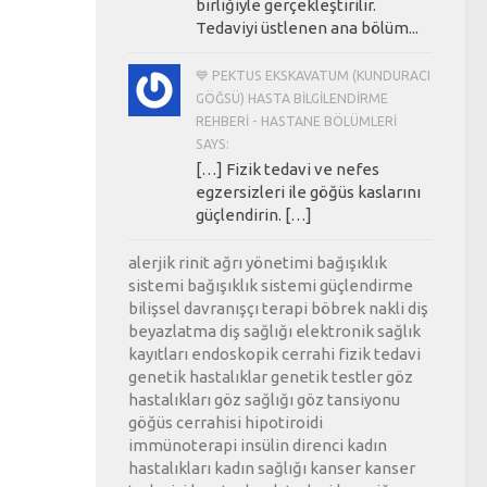
birliğiyle gerçekleştirilir.
Tedaviyi üstlenen ana bölüm...
💙 PEKTUS EKSKAVATUM (KUNDURACI
GÖĞSÜ) HASTA BILGILENDIRME
REHBERI - HASTANE BÖLÜMLERI
SAYS:
[…] Fizik tedavi ve nefes
egzersizleri ile göğüs kaslarını
güçlendirin. […]
alerjik rinit
ağrı yönetimi
bağışıklık
sistemi
bağışıklık sistemi güçlendirme
bilişsel davranışçı terapi
böbrek nakli
diş
beyazlatma
diş sağlığı
elektronik sağlık
kayıtları
endoskopik cerrahi
fizik tedavi
genetik hastalıklar
genetik testler
göz
hastalıkları
göz sağlığı
göz tansiyonu
göğüs cerrahisi
hipotiroidi
immünoterapi
insülin direnci
kadın
hastalıkları
kadın sağlığı
kanser
kanser