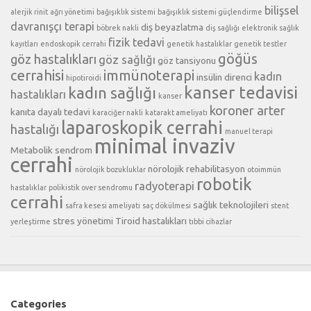
bilişsel
alerjik rinit
ağrı yönetimi
bağışıklık sistemi
bağışıklık sistemi güçlendirme
davranışçı terapi
diş beyazlatma
böbrek nakli
diş sağlığı
elektronik sağlık
fizik tedavi
kayıtları
endoskopik cerrahi
genetik hastalıklar
genetik testler
göğüs
göz hastalıkları
göz sağlığı
göz tansiyonu
cerrahisi
immünoterapi
kadın
insülin direnci
hipotiroidi
kanser tedavisi
kadın sağlığı
hastalıkları
kanser
koroner arter
kanıta dayalı tedavi
karaciğer nakli
katarakt ameliyatı
laparoskopik cerrahi
hastalığı
manuel terapi
minimal invaziv
Metabolik sendrom
cerrahi
nörolojik rehabilitasyon
nörolojik bozukluklar
otoimmün
robotik
radyoterapi
hastalıklar
polikistik over sendromu
cerrahi
sağlık teknolojileri
safra kesesi ameliyatı
saç dökülmesi
stent
stres yönetimi
Tiroid hastalıkları
yerleştirme
tıbbi cihazlar
Categories