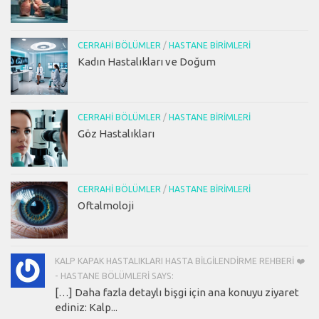
CERRAHI BÖLÜMLER
/
HASTANE BIRIMLERI
Kadın Hastalıkları ve Doğum
CERRAHI BÖLÜMLER
/
HASTANE BIRIMLERI
Göz Hastalıkları
CERRAHI BÖLÜMLER
/
HASTANE BIRIMLERI
Oftalmoloji
KALP KAPAK HASTALIKLARI HASTA BILGILENDIRME REHBERI ❤️
- HASTANE BÖLÜMLERI SAYS:
[…] Daha fazla detaylı bişgi için ana konuyu ziyaret
ediniz: Kalp...