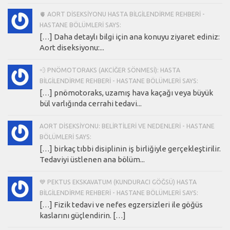
🫀 AORT DISEKSIYONU HASTA BILGILENDIRME REHBERI -
HASTANE BÖLÜMLERI SAYS:
[…] Daha detaylı bilgi için ana konuyu ziyaret ediniz:
Aort diseksiyonu:...
💨 PNÖMOTORAKS (AKCIĞER SÖNMESI): HASTA
BILGILENDIRME REHBERI - HASTANE BÖLÜMLERI SAYS:
[…] pnömotoraks, uzamış hava kaçağı veya büyük
bül varlığında cerrahi tedavi...
AORT DISEKSIYONU: BELIRTILERI VE NEDENLERI - HASTANE
BÖLÜMLERI SAYS:
[…] birkaç tıbbi disiplinin iş birliğiyle gerçekleştirilir.
Tedaviyi üstlenen ana bölüm...
💙 PEKTUS EKSKAVATUM (KUNDURACI GÖĞSÜ) HASTA
BILGILENDIRME REHBERI - HASTANE BÖLÜMLERI SAYS:
[…] Fizik tedavi ve nefes egzersizleri ile göğüs
kaslarını güçlendirin. […]