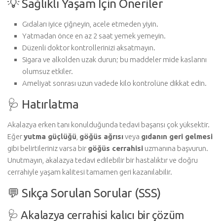
💡 Sağlıklı Yaşam İçin Öneriler
Gıdaları iyice çiğneyin, acele etmeden yiyin.
Yatmadan önce en az 2 saat yemek yemeyin.
Düzenli doktor kontrollerinizi aksatmayın.
Sigara ve alkolden uzak durun; bu maddeler mide kaslarını
olumsuz etkiler.
Ameliyat sonrası uzun vadede kilo kontrolüne dikkat edin.
🩺 Hatırlatma
Akalazya erken tanı konulduğunda tedavi başarısı çok yüksektir.
Eğer
yutma güçlüğü
,
göğüs ağrısı
veya
gıdanın geri gelmesi
gibi belirtileriniz varsa bir
göğüs cerrahisi
uzmanına başvurun.
Unutmayın, akalazya tedavi edilebilir bir hastalıktır ve doğru
cerrahiyle yaşam kalitesi tamamen geri kazanılabilir.
💬 Sıkça Sorulan Sorular (SSS)
🩺 Akalazya cerrahisi kalıcı bir çözüm