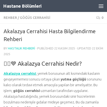
Hastane Bölümleri
Skip to content
REHBER
/
GÖĞÜS CERRAHISI
0
Akalazya Cerrahisi Hasta Bilgilendirme
Rehberi
BY
HASTALIK REHBERI
· PUBLISHED
22 KASIM 2025
· UPDATED
22 EKIM
2025
👩‍⚕️💙 Akalazya Cerrahisi Nedir?
Akalazya cerrahisi
, yemek borusunun alt kısmındaki kasların
gevşeyememesi sonucu ortaya çıkan
yutma güçlüğü
sorununu
kalıcı olarak tedavi etmek amacıyla yapılan bir ameliyattır. Bu
işlem,
göğüs cerrahisi
uzmanları tarafından uygulanır.
Akalazya hastalığında, yemek borusundaki sinir hücrelerinin
bozulması nedeniyle gıdalar mideye geçemez. Bu da zamanla