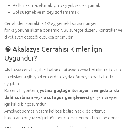
Reflü riskini azaltmak için başı yüksekte uyumak
Bol su içmek ve mideyi zorlamamak
Cerrahiden sonraki ilk 1-2 ay, yemek borusunun yeni
fonksiyonuna alışma dönemidir. Bu süreçte düzenli kontroller ve
diyetisyen desteği oldukça önemlidir.
🧠 Akalazya Cerrahisi Kimler İçin
Uygundur?
Akalazya cerrahisi; ilaç, balon dilatasyon veya botulinum toksin
enjeksiyonu gibi yöntemlerden fayda görmeyen hastalarda
uygulanır.
Bu cerrahi yöntem,
yutma güçlüğü ilerleyen
,
sıvı gıdalarda
dahi zorlanan
veya
özofagus genişlemesi
gelişen bireyler
için kalıcı bir çözümdür.
Ameliyat sonrası yaşam kalitesi belirgin şekilde artar ve
hastaların büyük çoğunluğu normal beslenme düzenine döner.