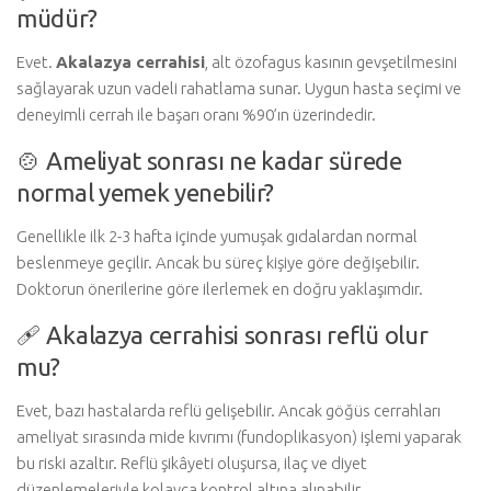
müdür?
Evet.
Akalazya cerrahisi
, alt özofagus kasının gevşetilmesini
sağlayarak uzun vadeli rahatlama sunar. Uygun hasta seçimi ve
deneyimli cerrah ile başarı oranı %90’ın üzerindedir.
🍲 Ameliyat sonrası ne kadar sürede
normal yemek yenebilir?
Genellikle ilk 2-3 hafta içinde yumuşak gıdalardan normal
beslenmeye geçilir. Ancak bu süreç kişiye göre değişebilir.
Doktorun önerilerine göre ilerlemek en doğru yaklaşımdır.
🩹 Akalazya cerrahisi sonrası reflü olur
mu?
Evet, bazı hastalarda reflü gelişebilir. Ancak göğüs cerrahları
ameliyat sırasında mide kıvrımı (fundoplikasyon) işlemi yaparak
bu riski azaltır. Reflü şikâyeti oluşursa, ilaç ve diyet
düzenlemeleriyle kolayca kontrol altına alınabilir.