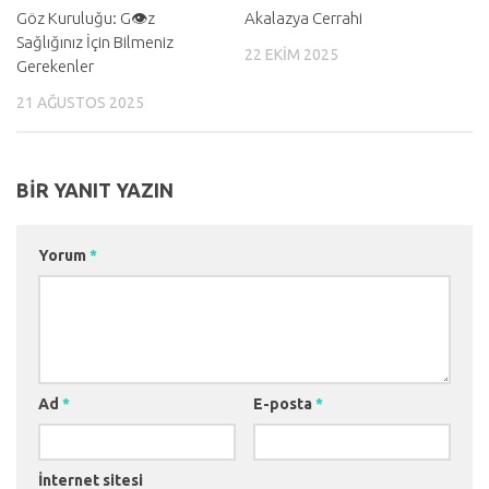
Göz Kuruluğu: G👁️z
Akalazya Cerrahi
Sağlığınız İçin Bilmeniz
22 EKIM 2025
Gerekenler
21 AĞUSTOS 2025
BIR YANIT YAZIN
Yorum
*
Ad
*
E-posta
*
İnternet sitesi