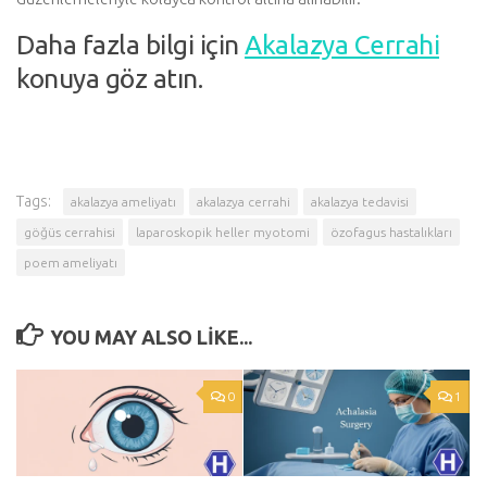
Daha fazla bilgi için
Akalazya Cerrahi
konuya göz atın.
Tags:
akalazya ameliyatı
akalazya cerrahi
akalazya tedavisi
göğüs cerrahisi
laparoskopik heller myotomi
özofagus hastalıkları
poem ameliyatı
YOU MAY ALSO LIKE...
0
1