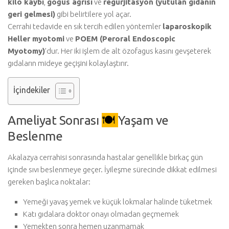
kilo kaybı
,
göğüs ağrısı
ve
regürjitasyon (yutulan gıdanın
geri gelmesi)
gibi belirtilere yol açar.
Cerrahi tedavide en sık tercih edilen yöntemler
laparoskopik
Heller myotomi
ve
POEM (Peroral Endoscopic
Myotomy)
’dur. Her iki işlem de alt özofagus kasını gevşeterek
gıdaların mideye geçişini kolaylaştırır.
İçindekiler
Ameliyat Sonrası
🍽️
Yaşam ve
Beslenme
Akalazya cerrahisi sonrasında hastalar genellikle birkaç gün
içinde sıvı beslenmeye geçer. İyileşme sürecinde dikkat edilmesi
gereken başlıca noktalar:
Yemeği yavaş yemek ve küçük lokmalar halinde tüketmek
Katı gıdalara doktor onayı olmadan geçmemek
Yemekten sonra hemen uzanmamak