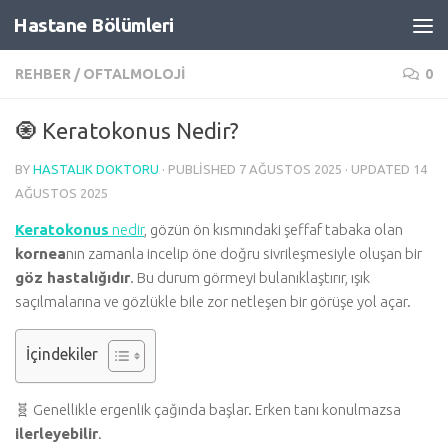
Hastane Bölümleri
Skip to content
REHBER
/
OFTALMOLOJI
0
🧿 Keratokonus Nedir?
BY
HASTALIK DOKTORU
· PUBLISHED
7 AĞUSTOS 2025
· UPDATED
14
AĞUSTOS 2025
Keratokonus
nedir
, gözün ön kısmındaki şeffaf tabaka olan
kornea
nın zamanla incelip öne doğru sivrileşmesiyle oluşan bir
göz hastalığıdır
. Bu durum görmeyi bulanıklaştırır, ışık
saçılmalarına ve gözlükle bile zor netleşen bir görüşe yol açar.
İçindekiler
🧬 Genellikle ergenlik çağında başlar. Erken tanı konulmazsa
ilerleyebilir
.