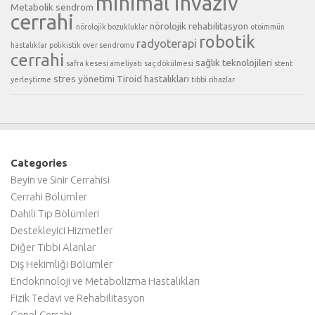
minimal invaziv
Metabolik sendrom
cerrahi
nörolojik rehabilitasyon
nörolojik bozukluklar
otoimmün
robotik
radyoterapi
hastalıklar
polikistik over sendromu
cerrahi
sağlık teknolojileri
safra kesesi ameliyatı
saç dökülmesi
stent
stres yönetimi
Tiroid hastalıkları
yerleştirme
tıbbi cihazlar
Categories
Beyin ve Sinir Cerrahisi
Cerrahi Bölümler
Dahili Tıp Bölümleri
Destekleyici Hizmetler
Diğer Tıbbi Alanlar
Diş Hekimliği Bölümler
Endokrinoloji ve Metabolizma Hastalıkları
Fizik Tedavi ve Rehabilitasyon
Genel Cerrahi