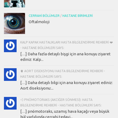
CERRAHI BÖLÜMLER
/
HASTANE BIRIMLERI
Oftalmoloji
KALP KAPAK HASTALIKLARI HASTA BILGILENDIRME REHBERI ❤️
- HASTANE BÖLÜMLERI SAYS:
[…] Daha fazla detaylı bişgi için ana konuyu ziyaret
ediniz: Kalp...
🫀 AORT DISEKSIYONU HASTA BILGILENDIRME REHBERI -
HASTANE BÖLÜMLERI SAYS:
[…] Daha detaylı bilgi için ana konuyu ziyaret ediniz:
Aort diseksiyonu:...
💨 PNÖMOTORAKS (AKCIĞER SÖNMESI): HASTA
BILGILENDIRME REHBERI - HASTANE BÖLÜMLERI SAYS:
[…] pnömotoraks, uzamış hava kaçağı veya büyük
bül varlığında cerrahi tedavi...