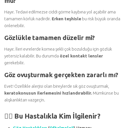
mu?
Hayır. Tedavi edilmezse ciddi görme kaybına yol açabilir ama
tamamen körlük nadirdir.
Erken teşhisle
bu risk büyük oranda
önlenebilir.
Gözlükle tamamen düzelir mi?
Hayır. İleri evrelerde kornea şekli çok bozulduğu için gözlük
yetersiz kalabilir. Bu durumda
özel kontakt lensler
gerekebilir.
Göz ovuşturmak gerçekten zararlı mı?
Evet! Özellikle alerjisi olan bireylerde sık göz ovuşturmak,
keratokonusun ilerlemesini hızlandırabilir.
Mümkünse bu
alışkanlıktan vazgeçin.
👩‍⚕️
Bu Hastalıkla Kim İlgilenir?
Göz Hastalıkları
(
Oftalmoloji
) Uzmanı