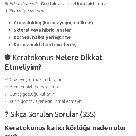
✴️
Erken dönemde:
Gözlük
veya özel
kontakt lens
✴️
İlerlemiş vakalarda:
Crosslinking (korneayı güçlendirme)
Skleral veya hibrit lensler
Korneal halka yerleştirme
Kornea nakli (ileri evrelerde)
🛡️ Keratokonus
Nelere Dikkat
Etmeliyim?
✅ Göz ovuşturmaktan kaçının
✅ Alerjilerinizi tedavi ettirin
✅ Güneş gözlüğü kullanın
✅ Rutin göz muayenesini ihmal etmeyin
❓ Sıkça Sorulan Sorular (SSS)
Keratokonus kalıcı körlüğe neden olur