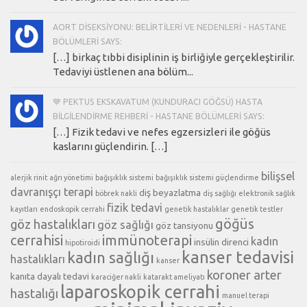
AORT DISEKSIYONU: BELIRTILERI VE NEDENLERI - HASTANE
BÖLÜMLERI SAYS:
[…] birkaç tıbbi disiplinin iş birliğiyle gerçekleştirilir.
Tedaviyi üstlenen ana bölüm...
💙 PEKTUS EKSKAVATUM (KUNDURACI GÖĞSÜ) HASTA
BILGILENDIRME REHBERI - HASTANE BÖLÜMLERI SAYS:
[…] Fizik tedavi ve nefes egzersizleri ile göğüs
kaslarını güçlendirin. […]
bilişsel
alerjik rinit
ağrı yönetimi
bağışıklık sistemi
bağışıklık sistemi güçlendirme
davranışçı terapi
diş beyazlatma
böbrek nakli
diş sağlığı
elektronik sağlık
fizik tedavi
kayıtları
endoskopik cerrahi
genetik hastalıklar
genetik testler
göğüs
göz hastalıkları
göz sağlığı
göz tansiyonu
cerrahisi
immünoterapi
kadın
insülin direnci
hipotiroidi
kanser tedavisi
kadın sağlığı
hastalıkları
kanser
koroner arter
kanıta dayalı tedavi
karaciğer nakli
katarakt ameliyatı
laparoskopik cerrahi
hastalığı
manuel terapi