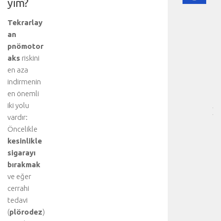
yım?
DI
HA
Tekrarlay
BI
an
RE
pnömotor
-
aks
riskini
HA
BÖ
en aza
SA
indirmenin
[
en önemli
…
iki yolu
]
vardır:
D
Öncelikle
a
kesinlikle
h
a
sigarayı
d
bırakmak
e
ve eğer
t
cerrahi
a
tedavi
y
(
plörodez
)
l