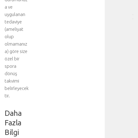
[
a ve
…
uygulanan
]
tedaviye
p
(ameliyat
n
ö
olup
m
olmamanız
o
a) göre size
t
özel bir
o
spora
r
dönüş
a
takvimi
k
s
belirleyecek
,
tir.
u
z
Daha
a
m
Fazla
ı
Bilgi
ş