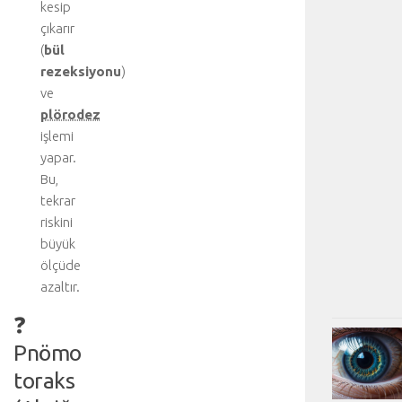
kesip
çıkarır
(
bül
rezeksiyonu
)
ve
plörodez
işlemi
yapar.
Bu,
tekrar
riskini
büyük
ölçüde
azaltır.
❓
Pnömo
toraks