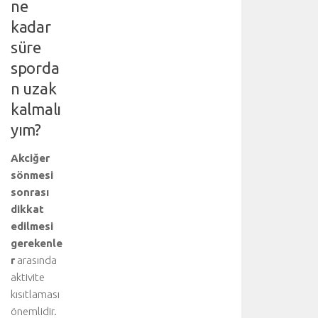
y
ne
a
kadar
r
süre
e
t
sporda
e
n uzak
d
i
kalmalı
n
yım?
i
z
Akciğer
:
sönmesi
A
sonrası
o
dikkat
r
t
edilmesi
d
gerekenle
i
r
arasında
s
aktivite
e
kısıtlaması
k
önemlidir.
s