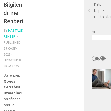
Bilgilen
Kalp
Kapak
dirme
Hastalıklar
Rehberi
BY
HASTALIK
Ara
REHBERI
·
PUBLISHED
29 KASIM
2025
·
UPDATED
8
EKIM 2025
Bu rehber,
Göğüs
Cerrahisi
uzmanları
tarafından
tanı ve
tedavisi