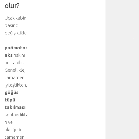
HA
olur?
BÖ
SA
Uçak kabin
[
basıncı
…
değişiklikler
]
i
D
pnömotor
a
aks
riskini
h
a
artırabilir.
f
Genellikle,
a
tamamen
z
iyileştikten,
l
göğüs
a
tüpü
d
takılması
e
t
sonlandıkta
a
n ve
y
akciğerin
l
tamamen