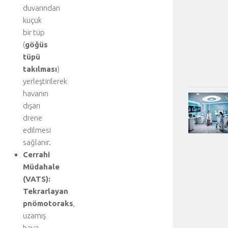
duvarından
küçük
bir tüp
(
göğüs
tüpü
takılması
)
yerleştirilerek
havanın
dışarı
drene
edilmesi
sağlanır.
Cerrahi
Müdahale
(VATS):
Tekrarlayan
pnömotoraks
,
uzamış
hava