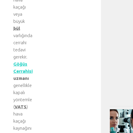
kaçağı
veya
büyük
bül
varlığında
cerrahi
tedavi
gerekir.
Göğüs
Cerrahisi
uzmanı
genellikle
kapalı
yöntemle
(
VATS
)
hava
kaçağı
kaynağını