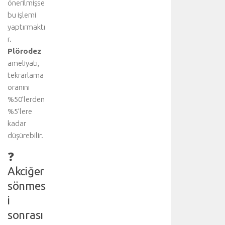
önerilmişse
ı
b
bu işlemi
i
yaptırmaktı
l
r.
g
Plörodez
i
ameliyatı,
i
tekrarlama
ç
oranını
i
n
%50’lerden
a
%5’lere
n
kadar
a
düşürebilir.
k
o
❓
n
Akciğer
u
y
sönmes
u
i
z
sonrası
i