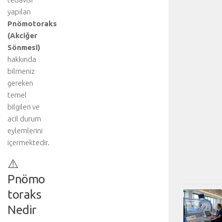
yapılan
Pnömotoraks
(Akciğer
Sönmesi)
hakkında
bilmeniz
gereken
temel
bilgileri ve
acil durum
eylemlerini
içermektedir.
⚠️
Pnömo
toraks
Nedir