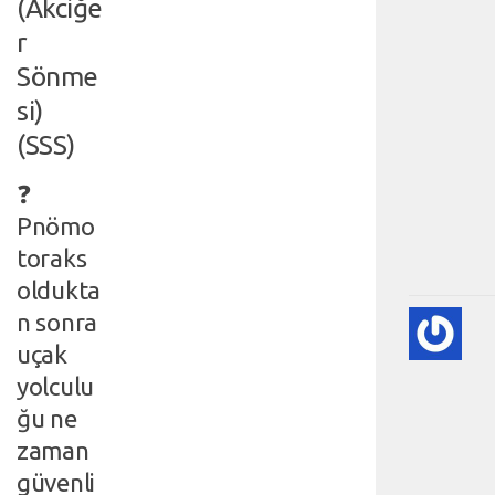
(Akciğe
r
Sönme
si)
(SSS)
❓
Pnömo
toraks
oldukta
n sonra
KA
KA
uçak
HA
yolculu
HA
ğu ne
BI
RE
zaman
❤️
güvenli
-