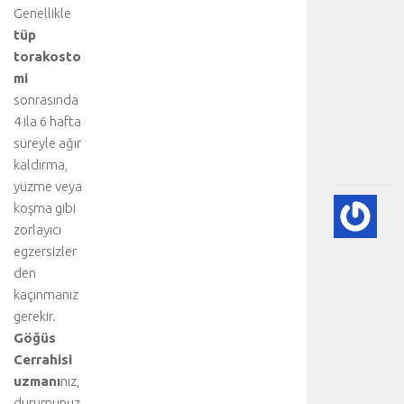
Genellikle
i
y
tüp
o
torakosto
n
mi
u
sonrasında
:
4 ila 6 hafta
.
süreyle ağır
.
kaldırma,
.
yüzme veya
💨
koşma gibi
P
zorlayıcı
(A
egzersizler
SÖ
den
HA
kaçınmanız
BI
gerekir.
RE
Göğüs
-
HA
Cerrahisi
BÖ
uzmanı
nız,
SA
durumunuz