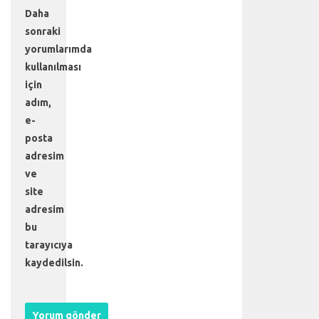
i
Daha
r
l
sonraki
i
yorumlarımda
ğ
kullanılması
i
için
y
adım,
l
e
e-
g
posta
e
adresim
r
ve
ç
site
e
adresim
k
l
bu
e
tarayıcıya
ş
kaydedilsin.
t
i
r
i