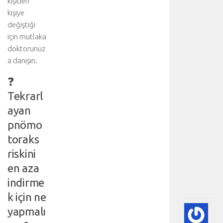
kişiden
a
kişiye
r
değiştiği
e
için mutlaka
t
doktorunuz
e
a danışın.
d
i
❓
n
i
Tekrarl
z
ayan
:
pnömo
K
a
toraks
l
riskini
p
.
en aza
.
indirme
.
k için ne
yapmalı
🫀
A