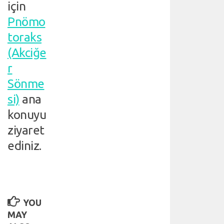
h
için
a
Pnömo
v
a
toraks
k
(Akciğe
a
r
ç
a
Sönme
ğ
si)
ana
ı
v
konuyu
e
ziyaret
y
a
ediniz.
b
ü
y
ü
k
YOU
b
ü
MAY
l