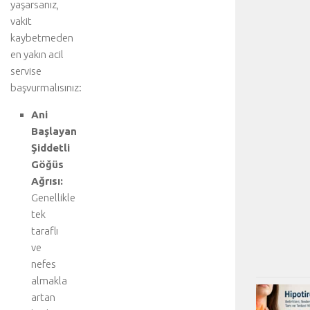
yaşarsanız,
vakit
kaybetmeden
en yakın acil
servise
başvurmalısınız:
Ani
Başlayan
Şiddetli
Göğüs
Ağrısı:
Genellikle
tek
taraflı
ve
nefes
almakla
artan