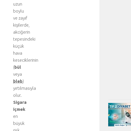
uzun
boylu
ve zayıf
kişilerde,
akciğerin
tepesindeki
küçük
hava
keseciklerinin
(
bül
veya
bleb
)
yırtılmasıyla
olur.
Sigara
içmek
en
büyük
risk