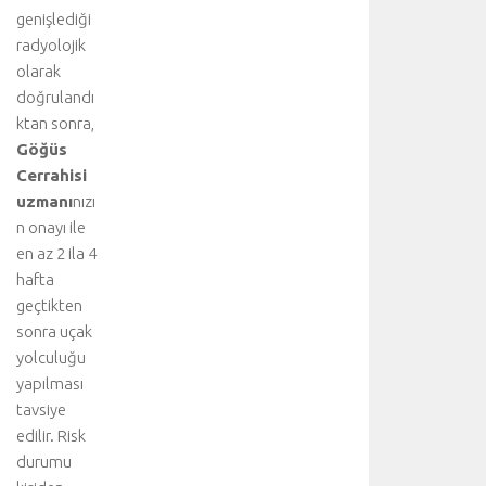
ı
genişlediği
b
radyolojik
i
olarak
ş
g
doğrulandı
i
ktan sonra,
i
Göğüs
ç
Cerrahisi
i
uzmanı
nızı
n
n onayı ile
a
en az 2 ila 4
n
a
hafta
k
geçtikten
o
sonra uçak
n
yolculuğu
u
yapılması
y
tavsiye
u
edilir. Risk
z
i
durumu
y