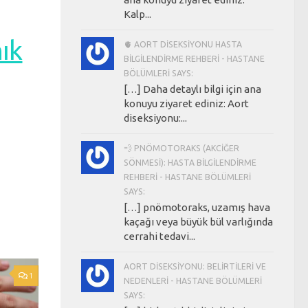
Kalp...
ık
🫀 AORT DISEKSIYONU HASTA
BILGILENDIRME REHBERI - HASTANE
BÖLÜMLERI SAYS:
[…] Daha detaylı bilgi için ana
konuyu ziyaret ediniz: Aort
diseksiyonu:...
💨 PNÖMOTORAKS (AKCIĞER
SÖNMESI): HASTA BILGILENDIRME
REHBERI - HASTANE BÖLÜMLERI
SAYS:
[…] pnömotoraks, uzamış hava
kaçağı veya büyük bül varlığında
cerrahi tedavi...
AORT DISEKSIYONU: BELIRTILERI VE
1
NEDENLERI - HASTANE BÖLÜMLERI
SAYS: