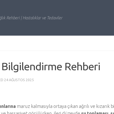
lık Rehberi | Hastalıklar ve Tedaviler
 Bilgilendirme Rehberi
ED
24 AĞUSTOS 2025
ınlarına
maruz kalmasıyla ortaya çıkan ağrılı ve kızarık bir
 ve hassasiyet görülürken, ileri düzeyde
su toplaması, 