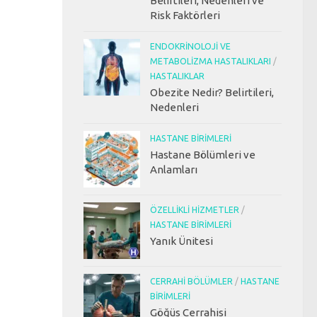
Belirtileri, Nedenleri ve
Risk Faktörleri
ENDOKRINOLOJI VE
METABOLIZMA HASTALIKLARI
/
HASTALIKLAR
Obezite Nedir? Belirtileri,
Nedenleri
HASTANE BIRIMLERI
Hastane Bölümleri ve
Anlamları
ÖZELLIKLI HIZMETLER
/
HASTANE BIRIMLERI
Yanık Ünitesi
CERRAHI BÖLÜMLER
/
HASTANE
BIRIMLERI
Göğüs Cerrahisi