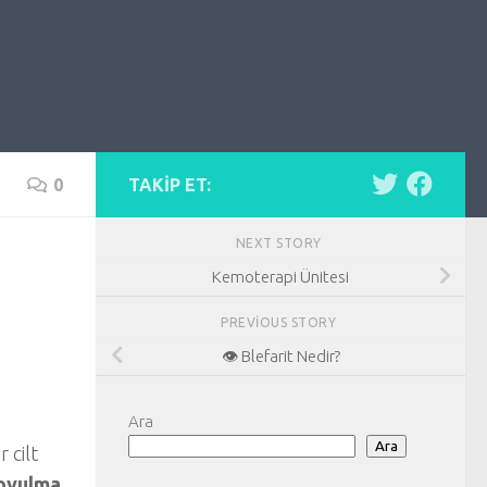
0
TAKIP ET:
NEXT STORY
Kemoterapi Ünitesi
PREVIOUS STORY
👁️ Blefarit Nedir?
Ara
Ara
 cilt
soyulma