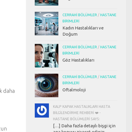
CERRAHI BÖLÜMLER
/
HASTANE
BIRIMLERI
Kadın Hastalıkları ve
Doğum
CERRAHI BÖLÜMLER
/
HASTANE
BIRIMLERI
Göz Hastalıkları
CERRAHI BÖLÜMLER
/
HASTANE
BIRIMLERI
Oftalmoloji
ok daha
KALP KAPAK HASTALIKLARI HASTA
BILGILENDIRME REHBERI ❤️ -
HASTANE BÖLÜMLERI SAYS:
[…] Daha fazla detaylı bişgi için
uzun
ana konuyu ziyaret ediniz: