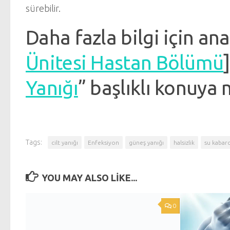
sürebilir.
Daha fazla bilgi için ana
Ünitesi Hastan Bölümü
Yanığı
” başlıklı konuya
Tags:
cilt yanığı
Enfeksiyon
güneş yanığı
halsizlik
su kabarc
YOU MAY ALSO LIKE...
0