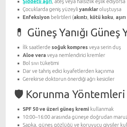
Şiddetli ağrı
, ateş veya halsizlik eşlik ediyorsa
Çocuklarda geniş yüzeyli
yanıklar
oluştuysa
Enfeksiyon
belirtileri (
akıntı
,
kötü koku
,
aşırı
💊 Güneş Yanığı Güneş Ya
İlk saatlerde
soğuk kompres
veya serin duş
Aloe vera
veya nemlendirici kremler
Bol sıvı tüketimi
Dar ve tahriş edici kıyafetlerden kaçınma
Gerekirse doktorun önerdiği ağrı kesiciler
🛡️ Korunma Yöntemleri
SPF 50 ve üzeri güneş kremi
kullanmak
10:00–16:00 arasında güneşe doğrudan maruz
Şapka, güneş gözlüğü ve koruyucu giysiler k