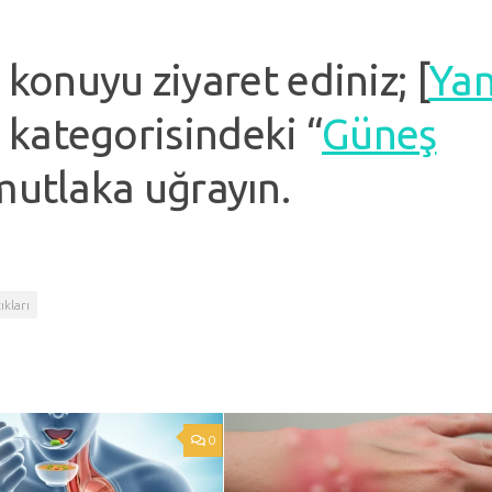
 konuyu ziyaret ediniz; [
Yan
] kategorisindeki “
Güneş
 mutlaka uğrayın.
ıkları
0