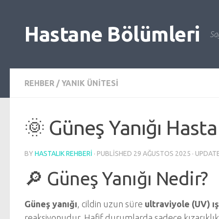
Skip to content
Hastane Bölümleri
Sağ
REHBER
/
YANIK ÜNITESI
🌞 Güneş Yanığı Hasta
BY
HASTALIK REHBERI
· PUBLISHED
29 AĞUSTOS 2025
· UPDAT
🔎 Güneş Yanığı Nedir?
Güneş yanığı
, cildin uzun süre
ultraviyole (UV) ış
reaksiyonudur. Hafif durumlarda sadece kızarıklık