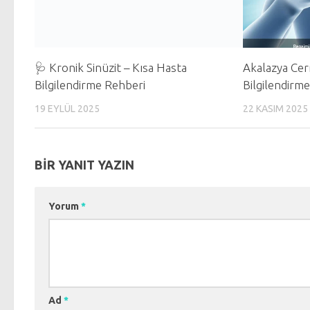
🩺 Kronik Sinüzit – Kısa Hasta
Akalazya Cer
Bilgilendirme Rehberi
Bilgilendirm
19 EYLÜL 2025
22 KASIM 2025
BIR YANIT YAZIN
Yorum
*
Ad
*