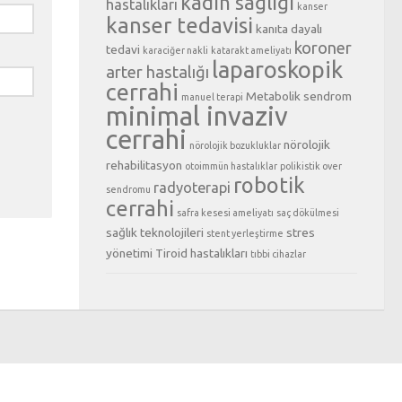
kadın sağlığı
hastalıkları
kanser
kanser tedavisi
kanıta dayalı
koroner
tedavi
karaciğer nakli
katarakt ameliyatı
laparoskopik
arter hastalığı
cerrahi
Metabolik sendrom
manuel terapi
minimal invaziv
cerrahi
nörolojik
nörolojik bozukluklar
rehabilitasyon
otoimmün hastalıklar
polikistik over
robotik
radyoterapi
sendromu
cerrahi
safra kesesi ameliyatı
saç dökülmesi
sağlık teknolojileri
stres
stent yerleştirme
yönetimi
Tiroid hastalıkları
tıbbi cihazlar