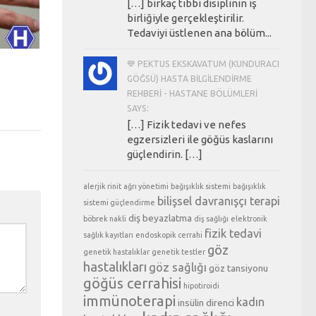
[…] birkaç tıbbi disiplinin iş
birliğiyle gerçekleştirilir.
Tedaviyi üstlenen ana bölüm...
💙 PEKTUS EKSKAVATUM (KUNDURACI
GÖĞSÜ) HASTA BILGILENDIRME
REHBERI - HASTANE BÖLÜMLERI
SAYS:
[…] Fizik tedavi ve nefes
egzersizleri ile göğüs kaslarını
güçlendirin. […]
alerjik rinit
ağrı yönetimi
bağışıklık sistemi
bağışıklık
bilişsel davranışçı terapi
sistemi güçlendirme
diş beyazlatma
böbrek nakli
diş sağlığı
elektronik
fizik tedavi
sağlık kayıtları
endoskopik cerrahi
göz
genetik hastalıklar
genetik testler
hastalıkları
göz sağlığı
göz tansiyonu
göğüs cerrahisi
hipotiroidi
immünoterapi
kadın
insülin direnci