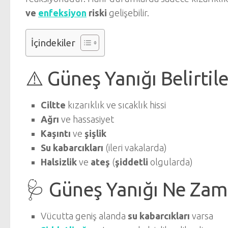
ve
enfeksiyon
riski
gelişebilir.
İçindekiler
⚠️ Güneş Yanığı Belirtile
Ciltte
kızarıklık ve sıcaklık hissi
Ağrı
ve hassasiyet
Kaşıntı
ve
şişlik
Su kabarcıkları
(ileri vakalarda)
Halsizlik
ve
ateş
(
şiddetli
olgularda)
🩺 Güneş Yanığı Ne Zam
Vücutta geniş alanda
su kabarcıkları
varsa