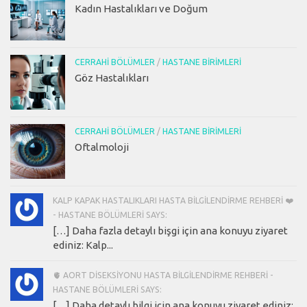
Kadın Hastalıkları ve Doğum
CERRAHI BÖLÜMLER
/
HASTANE BIRIMLERI
Göz Hastalıkları
CERRAHI BÖLÜMLER
/
HASTANE BIRIMLERI
Oftalmoloji
KALP KAPAK HASTALIKLARI HASTA BILGILENDIRME REHBERI ❤️
- HASTANE BÖLÜMLERI SAYS:
[…] Daha fazla detaylı bişgi için ana konuyu ziyaret
ediniz: Kalp...
🫀 AORT DISEKSIYONU HASTA BILGILENDIRME REHBERI -
HASTANE BÖLÜMLERI SAYS:
[…] Daha detaylı bilgi için ana konuyu ziyaret ediniz: