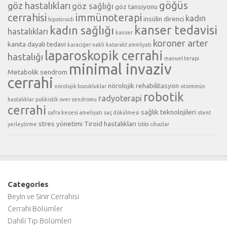
göğüs
göz hastalıkları
göz sağlığı
göz tansiyonu
cerrahisi
immünoterapi
kadın
insülin direnci
hipotiroidi
kanser tedavisi
kadın sağlığı
hastalıkları
kanser
koroner arter
kanıta dayalı tedavi
karaciğer nakli
katarakt ameliyatı
laparoskopik cerrahi
hastalığı
manuel terapi
minimal invaziv
Metabolik sendrom
cerrahi
nörolojik rehabilitasyon
nörolojik bozukluklar
otoimmün
robotik
radyoterapi
hastalıklar
polikistik over sendromu
cerrahi
sağlık teknolojileri
safra kesesi ameliyatı
saç dökülmesi
stent
stres yönetimi
Tiroid hastalıkları
yerleştirme
tıbbi cihazlar
Categories
Beyin ve Sinir Cerrahisi
Cerrahi Bölümler
Dahili Tıp Bölümleri