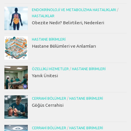
ENDOKRINOLOJI VE METABOLIZMA HASTALIKLARI
/
HASTALIKLAR
Obezite Nedir? Belirtileri, Nedenleri
HASTANE BIRIMLERI
Hastane Bölümleri ve Anlamları
ÖZELLIKLI HIZMETLER
/
HASTANE BIRIMLERI
Yanık Ünitesi
CERRAHI BÖLÜMLER
/
HASTANE BIRIMLERI
Göğüs Cerrahisi
CERRAHI BÖLÜMLER
/
HASTANE BIRIMLERI