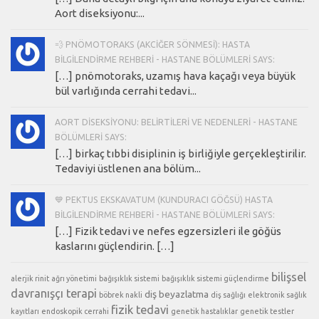
Aort diseksiyonu:...
💨 PNÖMOTORAKS (AKCIĞER SÖNMESI): HASTA
BILGILENDIRME REHBERI - HASTANE BÖLÜMLERI SAYS:
[…] pnömotoraks, uzamış hava kaçağı veya büyük
bül varlığında cerrahi tedavi...
AORT DISEKSIYONU: BELIRTILERI VE NEDENLERI - HASTANE
BÖLÜMLERI SAYS:
[…] birkaç tıbbi disiplinin iş birliğiyle gerçekleştirilir.
Tedaviyi üstlenen ana bölüm...
💙 PEKTUS EKSKAVATUM (KUNDURACI GÖĞSÜ) HASTA
BILGILENDIRME REHBERI - HASTANE BÖLÜMLERI SAYS:
[…] Fizik tedavi ve nefes egzersizleri ile göğüs
kaslarını güçlendirin. […]
bilişsel
alerjik rinit
ağrı yönetimi
bağışıklık sistemi
bağışıklık sistemi güçlendirme
davranışçı terapi
diş beyazlatma
böbrek nakli
diş sağlığı
elektronik sağlık
fizik tedavi
kayıtları
endoskopik cerrahi
genetik hastalıklar
genetik testler