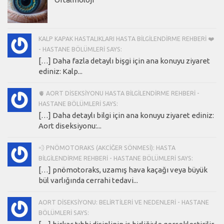
KALP KAPAK HASTALIKLARI HASTA BILGILENDIRME REHBERI ❤️
- HASTANE BÖLÜMLERI SAYS:
[…] Daha fazla detaylı bişgi için ana konuyu ziyaret
ediniz: Kalp...
🫀 AORT DISEKSIYONU HASTA BILGILENDIRME REHBERI -
HASTANE BÖLÜMLERI SAYS:
[…] Daha detaylı bilgi için ana konuyu ziyaret ediniz:
Aort diseksiyonu:...
💨 PNÖMOTORAKS (AKCIĞER SÖNMESI): HASTA
BILGILENDIRME REHBERI - HASTANE BÖLÜMLERI SAYS:
[…] pnömotoraks, uzamış hava kaçağı veya büyük
bül varlığında cerrahi tedavi...
AORT DISEKSIYONU: BELIRTILERI VE NEDENLERI - HASTANE
BÖLÜMLERI SAYS: