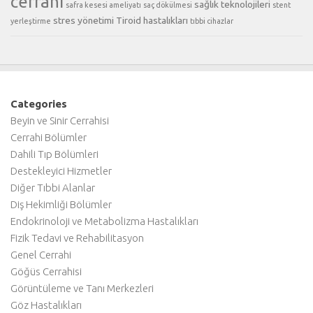
cerrahi
sağlık teknolojileri
safra kesesi ameliyatı
saç dökülmesi
stent
stres yönetimi
Tiroid hastalıkları
yerleştirme
tıbbi cihazlar
Categories
Beyin ve Sinir Cerrahisi
Cerrahi Bölümler
Dahili Tıp Bölümleri
Destekleyici Hizmetler
Diğer Tıbbi Alanlar
Diş Hekimliği Bölümler
Endokrinoloji ve Metabolizma Hastalıkları
Fizik Tedavi ve Rehabilitasyon
Genel Cerrahi
Göğüs Cerrahisi
Görüntüleme ve Tanı Merkezleri
Göz Hastalıkları