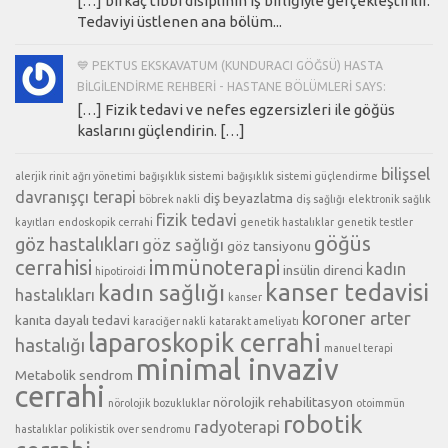
[…] birkaç tıbbi disiplinin iş birliğiyle gerçekleştirilir.
Tedaviyi üstlenen ana bölüm...
💙 PEKTUS EKSKAVATUM (KUNDURACI GÖĞSÜ) HASTA
BILGILENDIRME REHBERI - HASTANE BÖLÜMLERI SAYS:
[…] Fizik tedavi ve nefes egzersizleri ile göğüs
kaslarını güçlendirin. […]
bilişsel
alerjik rinit
ağrı yönetimi
bağışıklık sistemi
bağışıklık sistemi güçlendirme
davranışçı terapi
diş beyazlatma
böbrek nakli
diş sağlığı
elektronik sağlık
fizik tedavi
kayıtları
endoskopik cerrahi
genetik hastalıklar
genetik testler
göğüs
göz hastalıkları
göz sağlığı
göz tansiyonu
cerrahisi
immünoterapi
kadın
insülin direnci
hipotiroidi
kanser tedavisi
kadın sağlığı
hastalıkları
kanser
koroner arter
kanıta dayalı tedavi
karaciğer nakli
katarakt ameliyatı
laparoskopik cerrahi
hastalığı
manuel terapi
minimal invaziv
Metabolik sendrom
cerrahi
nörolojik rehabilitasyon
nörolojik bozukluklar
otoimmün
robotik
radyoterapi
hastalıklar
polikistik over sendromu