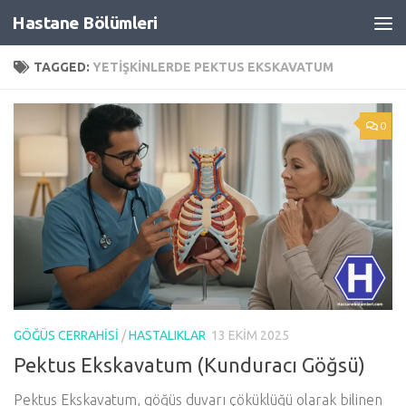
Hastane Bölümleri
Skip to content
TAGGED:
YETIŞKINLERDE PEKTUS EKSKAVATUM
0
GÖĞÜS CERRAHISI
/
HASTALIKLAR
13 EKIM 2025
Pektus Ekskavatum (Kunduracı Göğsü)
Pektus Ekskavatum, göğüs duvarı çöküklüğü olarak bilinen