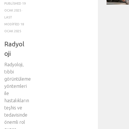
PUBLISHED
19
OCAK 2025
·
LAST
MODIFIED
18
OCAK 2025
Radyol
oji
Radyoloji,
tıbbi
görüntüleme
yöntemleri
ile
hastalıkların
teşhis ve
tedavisinde
önemli rol