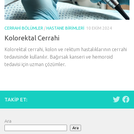
CERRAHI BÖLÜMLER
/
HASTANE BIRIMLERI
10 EKIM 2024
Kolorektal Cerrahi
Kolorektal cerrahi, kolon ve rektum hastalıklarının cerrahi
tedavisinde kullanılır. Bağırsak kanseri ve hemoroid
tedavisi için uzman çözümler.
TAKIP ET:
Ara
Ara