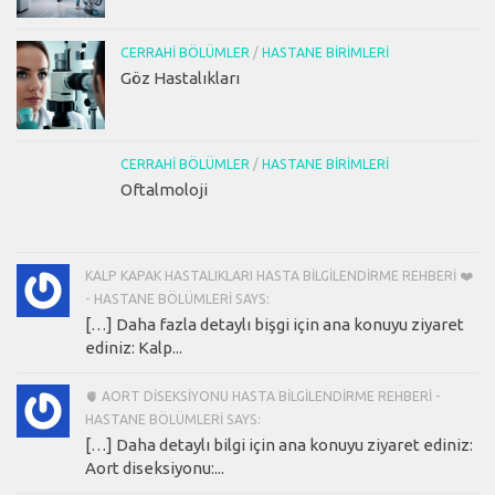
CERRAHI BÖLÜMLER
/
HASTANE BIRIMLERI
Göz Hastalıkları
CERRAHI BÖLÜMLER
/
HASTANE BIRIMLERI
Oftalmoloji
KALP KAPAK HASTALIKLARI HASTA BILGILENDIRME REHBERI ❤️
- HASTANE BÖLÜMLERI SAYS:
[…] Daha fazla detaylı bişgi için ana konuyu ziyaret
ediniz: Kalp...
🫀 AORT DISEKSIYONU HASTA BILGILENDIRME REHBERI -
HASTANE BÖLÜMLERI SAYS:
[…] Daha detaylı bilgi için ana konuyu ziyaret ediniz:
Aort diseksiyonu:...