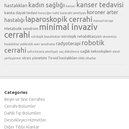
kanser tedavisi
kadın sağlığı
hastalıkları
kanser
koroner arter
kanıta dayalı tedavi
karaciğer nakli
katarakt ameliyatı
laparoskopik cerrahi
hastalığı
manuel terapi
minimal invaziv
Metabolik sendrom
cerrahi
nörolojik rehabilitasyon
nörolojik bozukluklar
otoimmün
robotik
radyoterapi
hastalıklar
polikistik over sendromu
cerrahi
sağlık teknolojileri
safra kesesi ameliyatı
saç dökülmesi
stent
stres yönetimi
Tiroid hastalıkları
yerleştirme
tıbbi cihazlar
Categories
Beyin ve Sinir Cerrahisi
Cerrahi Bölümler
Dahili Tıp Bölümleri
Destekleyici Hizmetler
Diğer Tıbbi Alanlar