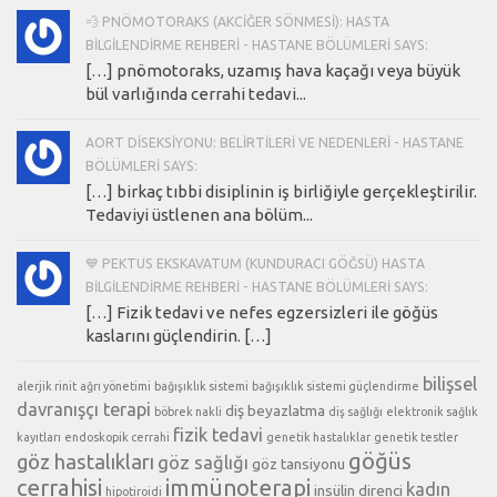
💨 PNÖMOTORAKS (AKCIĞER SÖNMESI): HASTA
BILGILENDIRME REHBERI - HASTANE BÖLÜMLERI SAYS:
[…] pnömotoraks, uzamış hava kaçağı veya büyük
bül varlığında cerrahi tedavi...
AORT DISEKSIYONU: BELIRTILERI VE NEDENLERI - HASTANE
BÖLÜMLERI SAYS:
[…] birkaç tıbbi disiplinin iş birliğiyle gerçekleştirilir.
Tedaviyi üstlenen ana bölüm...
💙 PEKTUS EKSKAVATUM (KUNDURACI GÖĞSÜ) HASTA
BILGILENDIRME REHBERI - HASTANE BÖLÜMLERI SAYS:
[…] Fizik tedavi ve nefes egzersizleri ile göğüs
kaslarını güçlendirin. […]
bilişsel
alerjik rinit
ağrı yönetimi
bağışıklık sistemi
bağışıklık sistemi güçlendirme
davranışçı terapi
diş beyazlatma
böbrek nakli
diş sağlığı
elektronik sağlık
fizik tedavi
kayıtları
endoskopik cerrahi
genetik hastalıklar
genetik testler
göğüs
göz hastalıkları
göz sağlığı
göz tansiyonu
cerrahisi
immünoterapi
kadın
insülin direnci
hipotiroidi