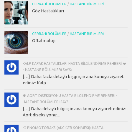
CERRAHI BÖLÜMLER
/
HASTANE BIRIMLERI
Göz Hastalıkları
CERRAHI BÖLÜMLER
/
HASTANE BIRIMLERI
Oftalmoloji
KALP KAPAK HASTALIKLARI HASTA BILGILENDIRME REHBERI ❤️
- HASTANE BÖLÜMLERI SAYS:
[…] Daha fazla detaylı bişgi için ana konuyu ziyaret
ediniz: Kalp...
🫀 AORT DISEKSIYONU HASTA BILGILENDIRME REHBERI -
HASTANE BÖLÜMLERI SAYS:
[…] Daha detaylı bilgi için ana konuyu ziyaret ediniz:
Aort diseksiyonu:...
💨 PNÖMOTORAKS (AKCIĞER SÖNMESI): HASTA