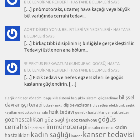
BILGILENDIRME REHBERI - HASTANE BÖLÜMLERI SAYS:
[…] pnömotoraks, uzamış hava kaçağı veya büyük
bül varlığında cerrahi tedavi...
AORT DISEKSIYONU: BELIRTILERI VE NEDENLERI - HASTANE
BÖLÜMLERI SAYS:
[…] birkaç tıbbi disiplinin iş birliğiyle gerçekleştirilir.
Tedaviyi üstlenen ana bölüm...
💙 PEKTUS EKSKAVATUM (KUNDURACI GÖĞSÜ) HASTA
BILGILENDIRME REHBERI - HASTANE BÖLÜMLERI SAYS:
[…] Fizik tedavi ve nefes egzersizleri ile göğüs
kaslarını güçlendirin. […]
bilişsel
alerjik rinit
ağrı yönetimi
bağışıklık sistemi
bağışıklık sistemi güçlendirme
davranışçı terapi
diş beyazlatma
böbrek nakli
diş sağlığı
elektronik sağlık
fizik tedavi
kayıtları
endoskopik cerrahi
genetik hastalıklar
genetik testler
göğüs
göz hastalıkları
göz sağlığı
göz tansiyonu
cerrahisi
immünoterapi
kadın
insülin direnci
hipotiroidi
kanser tedavisi
kadın sağlığı
hastalıkları
kanser