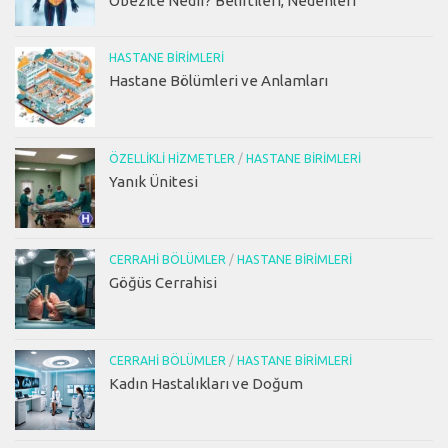
Obezite Nedir? Belirtileri, Nedenleri
HASTANE BIRIMLERI
Hastane Bölümleri ve Anlamları
ÖZELLIKLI HIZMETLER
/
HASTANE BIRIMLERI
Yanık Ünitesi
CERRAHI BÖLÜMLER
/
HASTANE BIRIMLERI
Göğüs Cerrahisi
CERRAHI BÖLÜMLER
/
HASTANE BIRIMLERI
Kadın Hastalıkları ve Doğum