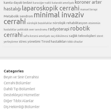
koroner arter
kanıta dayalı tedavi
karaciğer nakli
katarakt ameliyatı
laparoskopik cerrahi
hastalığı
manuel terapi
minimal invaziv
Metabolik sendrom
cerrahi
nörolojik rehabilitasyon
nörolojik bozukluklar
otoimmün
robotik
radyoterapi
hastalıklar
polikistik over sendromu
cerrahi
sağlık teknolojileri
safra kesesi ameliyatı
saç dökülmesi
stent
stres yönetimi
Tiroid hastalıkları
yerleştirme
tıbbi cihazlar
Categories
Beyin ve Sinir Cerrahisi
Cerrahi Bölümler
Dahili Tıp Bölümleri
Destekleyici Hizmetler
Diğer Tıbbi Alanlar
Diş Hekimliği Bölümler