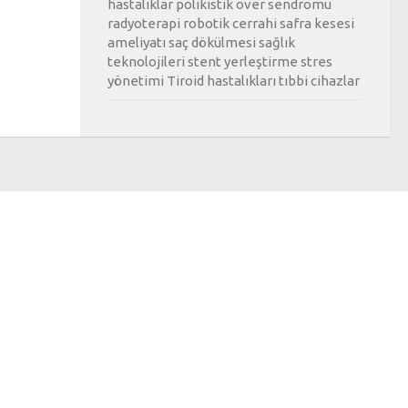
hastalıklar
polikistik over sendromu
radyoterapi
robotik cerrahi
safra kesesi
ameliyatı
saç dökülmesi
sağlık
teknolojileri
stent yerleştirme
stres
yönetimi
Tiroid hastalıkları
tıbbi cihazlar