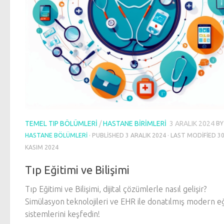
TEMEL TIP BÖLÜMLERI
/
HASTANE BIRIMLERI
3 ARALIK 2024
BY
HASTANE BÖLÜMLERI
· PUBLISHED
3 ARALIK 2024
· LAST MODIFIED
3
KASIM 2024
Tıp Eğitimi ve Bilişimi
Tıp Eğitimi ve Bilişimi, dijital çözümlerle nasıl gelişir?
Simülasyon teknolojileri ve EHR ile donatılmış modern e
sistemlerini keşfedin!