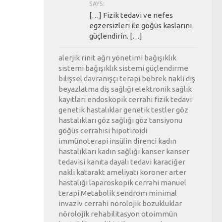
SAYS:
[…] Fizik tedavi ve nefes
egzersizleri ile göğüs kaslarını
güçlendirin. […]
alerjik rinit
ağrı yönetimi
bağışıklık
sistemi
bağışıklık sistemi güçlendirme
bilişsel davranışçı terapi
böbrek nakli
diş
beyazlatma
diş sağlığı
elektronik sağlık
kayıtları
endoskopik cerrahi
fizik tedavi
genetik hastalıklar
genetik testler
göz
hastalıkları
göz sağlığı
göz tansiyonu
göğüs cerrahisi
hipotiroidi
immünoterapi
insülin direnci
kadın
hastalıkları
kadın sağlığı
kanser
kanser
tedavisi
kanıta dayalı tedavi
karaciğer
nakli
katarakt ameliyatı
koroner arter
hastalığı
laparoskopik cerrahi
manuel
terapi
Metabolik sendrom
minimal
invaziv cerrahi
nörolojik bozukluklar
nörolojik rehabilitasyon
otoimmün