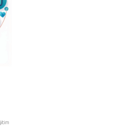
0
ğitim