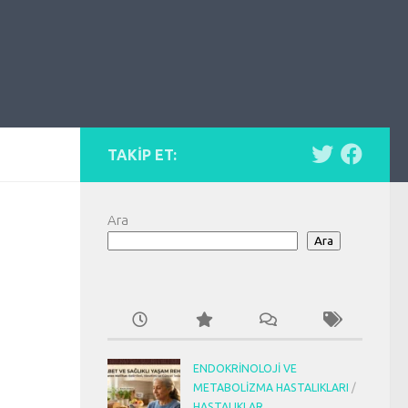
TAKIP ET:
Ara
Ara
ENDOKRINOLOJI VE
METABOLIZMA HASTALIKLARI
/
HASTALIKLAR