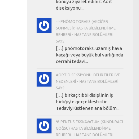
konuyu ziyaret ediniz: Aort
diseksiyonu:...
💨 PNÖMOTORAKS (AKCIĞER
SÖNMESI): HASTA BILGILENDIRME
REHBERI - HASTANE BÖLÜMLERI
SAYS:
[…] pnömotoraks, uzamış hava
kaçağı veya büyük bül varlığında
cerrahi tedavi...
AORT DISEKSIYONU: BELIRTILERI VE
NEDENLERI - HASTANE BÖLÜMLERI
SAYS:
[…] birkaç tıbbi disiplinin iş
birliğiyle gerçekleştirilir.
Tedaviyi üstlenen ana bölüm...
💙 PEKTUS EKSKAVATUM (KUNDURACI
GÖĞSÜ) HASTA BILGILENDIRME
REHBERI - HASTANE BÖLÜMLERI