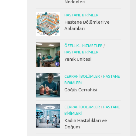
Nedenleri
HASTANE BIRIMLERI
Hastane Bölümleri ve
Anlamları
ÖZELLIKLI HIZMETLER
/
HASTANE BIRIMLERI
Yanık Ünitesi
CERRAHI BÖLÜMLER
/
HASTANE
BIRIMLERI
Göğüs Cerrahisi
CERRAHI BÖLÜMLER
/
HASTANE
BIRIMLERI
Kadın Hastalıkları ve
Doğum