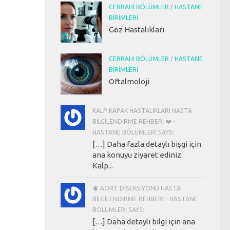
CERRAHI BÖLÜMLER
/
HASTANE
BIRIMLERI
Göz Hastalıkları
CERRAHI BÖLÜMLER
/
HASTANE
BIRIMLERI
Oftalmoloji
KALP KAPAK HASTALIKLARI HASTA
BILGILENDIRME REHBERI ❤️ -
HASTANE BÖLÜMLERI SAYS:
[…] Daha fazla detaylı bişgi için
ana konuyu ziyaret ediniz:
Kalp...
🫀 AORT DISEKSIYONU HASTA
BILGILENDIRME REHBERI - HASTANE
BÖLÜMLERI SAYS:
[…] Daha detaylı bilgi için ana